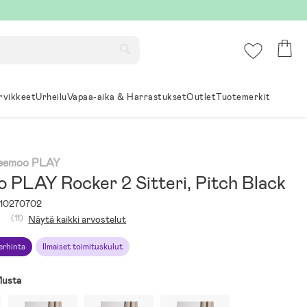
rvikkeet
Urheilu
Vapaa-aika & Harrastukset
Outlet
Tuotemerkit
Beemoo PLAY
 PLAY Rocker 2 Sitteri, Pitch Black
10270702
(11)
Näytä kaikki arvostelut
erhinta
Ilmaiset toimituskulut
usta