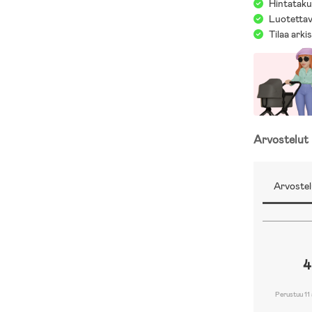
Hintatakuu
Luotettav
- Paristot eiv
Tilaa arki
Arvostelut
Arvostel
4
Perustuu 11 