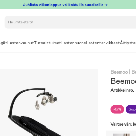
Juhlista viikonloppua valikoiduilla suosikeilla →
Hae
ngät
Lastenvaunut
Turvaistuimet
Lastenhuone
Lastentarvikkeet
Äitiysta
Beemoo
| 
Beemoo
Artikkelinro.
-13%
Sup
Valitse väri:
M