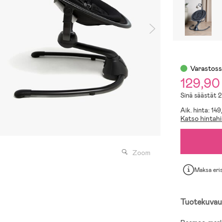
Varastos
129,90
Sinä säästät 
Aik. hinta: 14
Katso hintahi
Zoom
Maksa eri
Tuotekuvau