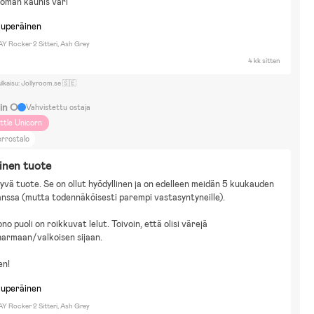
oman kaunis väri
kuperäinen
 Rocker 2 Sitteri, Ash Grey
4 kk sitten
ulkaisu: Jollyroom.se 🇸🇪
lin O
Vahvistettu ostaja
ittle Unicorn
rrostalo
inen tuote
hyvä tuote. Se on ollut hyödyllinen ja on edelleen meidän 5 kuukauden 
anssa (mutta todennäköisesti parempi vastasyntyneille).
o puoli on roikkuvat lelut. Toivoin, että olisi värejä 
armaan/valkoisen sijaan.
en!
kuperäinen
 Rocker 2 Sitteri, Ash Grey