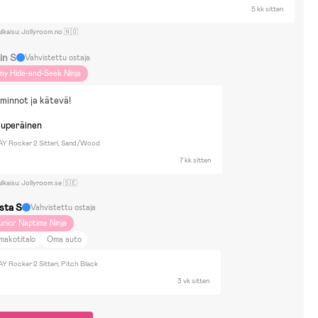
5 kk sitten
ulkaisu: Jollyroom.no 🇳🇴
in S
Vahvistettu ostaja
iny Hide-and-Seek Ninja
minnot ja kätevä!
kuperäinen
Y Rocker 2 Sitteri, Sand/Wood
7 kk sitten
ulkaisu: Jollyroom.se 🇸🇪
ista S
Vahvistettu ostaja
unior Naptime Ninja
makotitalo
Oma auto
 Rocker 2 Sitteri, Pitch Black
3 vk sitten