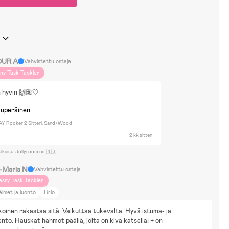
UR A
Vahvistettu ostaja
iny Task Tackler
n hyvin 🙌🏽🤍
kuperäinen
Y Rocker 2 Sitteri, Sand/Wood
2 kk sitten
ulkaisu: Jollyroom.no 🇳🇴
a-Maria N
Vahvistettu ostaja
assy Task Tackler
äimet ja luonto
Brio
koinen rakastaa sitä. Vaikuttaa tukevalta. Hyvä istuma- ja 
to. Hauskat hahmot päällä, joita on kiva katsella! + on 