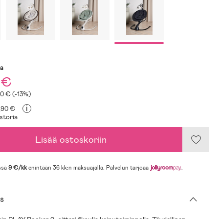
sa
 €
20 € (-13%)
i
9,90 €
storia
Lisää ostoskoriin
ssä
9 €/kk
enintään 36 kk:n maksuajalla. Palvelun tarjoaa
.
s