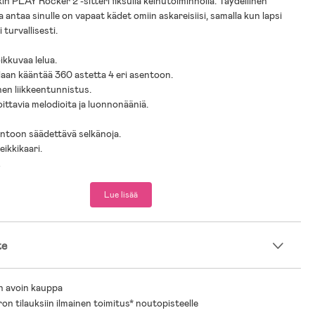
 PLAY Rocker 2 -sitteri fiksulla keinutoiminnolla. Täydellinen
a antaa sinulle on vapaat kädet omiin askareisiisi, samalla kun lapsi
i turvallisesti.
oikkuvaa lelua.
idaan kääntää 360 astetta 4 eri asentoon.
en liikkeentunnistus.
oittavia melodioita ja luonnonääniä.
ntoon säädettävä selkänoja.
eikkikaari.
.
elukaari.
into – aseta sammumaan 15, 30 tai 60 minuutin kuluessa.
Lue lisää
päällinen.
osäädin keinutuksen ja musiikkitoimintojen säätämiseen.
rmitus: 9 kg.
te
Irrota virtajohto pistorasiasta, kun käytät paristoja.
lä käytä, kun lapsi pystyy istumaan itse tai painaa yli 9 kg.
n avoin kauppa
oskaan nosta lastenistuinta leikkikaaresta.
ron tilauksiin ilmainen toimitus* noutopisteelle
 0 kk +.