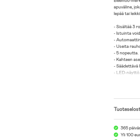
Beemoo-merkin
apuväline, jok
lepää tai leikki
- Sisältää 3 r
- Istuinta vo
- Automaattin
- Useita rauh
- 5 nopeutta.
- Kahteen ase
- Säädettävä l
- LED-näyttö
- Irrotettava l
- Ajastintoim
- Irrotettava 
- Mukana kauk
- Enimmäiskuo
Tuoteselos
- Huomautus: 
- Huomautus: Ä
365 päivä
- Huom! Älä k
Yli 100 eu
- Ikäsuositus: