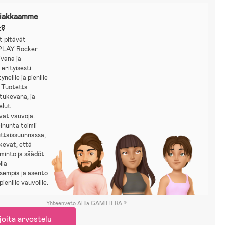
siakkaamme
t?
t pitävät
PLAY Rocker
ivana ja
erityisesti
neille ja pienille
. Tuotetta
tukevana, ja
elut
vat vauvoja.
inunta toimii
uttaissuunnassa,
kevat, että
minto ja säädöt
lla
sempia ja asento
ienille vauvoille.
Yhteenveto AI:lla GAMIFIERA.®
joita arvostelu