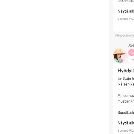
uskomatt
Näytä al
Beemoo PLAY
Alkuperäinen j
Se
L
Ke
Hyödyll
Erittäin 
ikäisen k
Ainoa huon
mustan/h
Suosittel
Näytä al
Beemoo PLAY