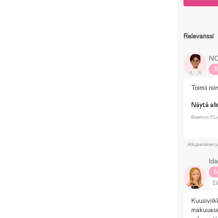
Relevanssi
NO
T
Toimii nii
Näytä al
Beemoo PLA
Alkuperäinen j
Id
S
El
Kuusiviik
makuuasen