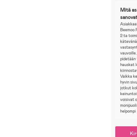
Mitä a
sanova
Asiakkaa
Beemoo 
2:ta toim
kätevänä 
vastasynty
vauvoille
pidetään 
hauskat l
kiinnosta
Vaikka ke
hyvin siv
jotkut ko
keinuntoi
voisivat o
monipuoli
helpompi p
Kir