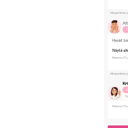
Alkuperäinen j
Alt
T
Hyvät toi
Näytä al
Beemoo PLA
Alkuperäinen j
Kr
J
O
Beemoo PLAY