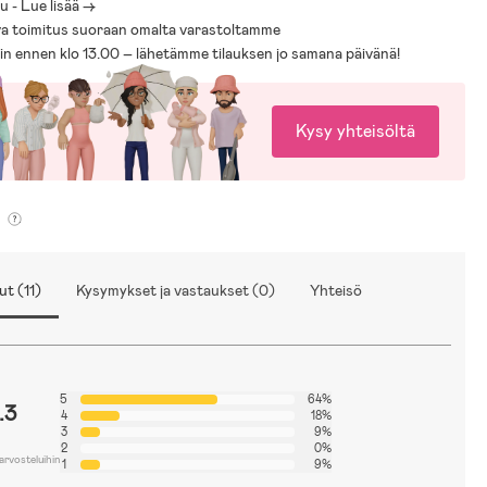
 - Lue lisää ->
a toimitus suoraan omalta varastoltamme
ät sisälly tuotteeseen.
sin ennen klo 13.00 – lähetämme tilauksen jo samana päivänä!
Kysy yhteisöltä
ut (11)
Kysymykset ja vastaukset (0)
Yhteisö
5
64%
.3
4
18%
3
9%
2
0%
arvosteluihin
1
9%