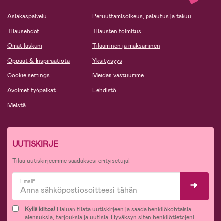
Asiakaspalvelu
Peruuttamisoikeus, palautus ja takuu
Tilausehdot
Tilausten toimitus
Omat laskuni
Tilaaminen ja maksaminen
Oppaat & Inspiraatiota
Yksityisyys
Cookie settings
Meidän vastuumme
Avoimet työpaikat
Lehdistö
Meistä
UUTISKIRJE
Tilaa uutiskirjeemme saadaksesi erityisetuja!
Email*
Kyllä kiitos!
Haluan tilata uutiskirjeen ja saada henkilökohtaisia
alennuksia, tarjouksia ja uutisia. Hyväksyn siten henkilötietojeni