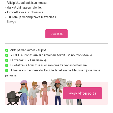
- Viisipistevaljaat istuimessa.
- Jalkatuki lapsen jaloille.
- Irrotettava aurinkosuoja.
- Tuulen- ja vedenpitävä materiaali.
- Kevyt.
- Tukeva alumiinirunko.
- Taittuu pieneen kokoon säilytystä varten.
Lue lisää
- Sisältää kantorinkan sadesuojan.
Ikäsuositus: 6 kk +.
365 päivän avoin kauppa
Enimmäiskuormitus: 18 kg.
Yli 100 euron tilauksiin ilmainen toimitus* noutopisteelle
Mitat: leveys 30 cm, korkeus noin 70–90 cm.
Hintatakuu - Lue lisää ->
Paino: noin 3 kg.
Luotettava toimitus suoraan omalta varastoltamme
Tilaa arkisin ennen klo 13.00 – lähetämme tilauksen jo samana
Lue lisää pakettiin sisältyvistä tuotteista klikkaamalla kuvakkeita!
päivänä!
Kysy yhteisöltä