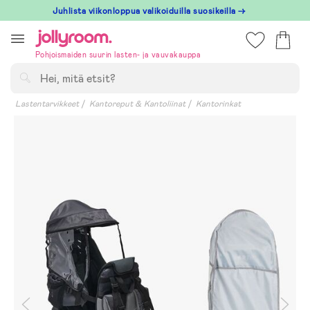
Hoppa
Juhlista viikonloppua valikoiduilla suosikeilla →
till
innehållet
Pohjoismaiden suurin lasten- ja vauvakauppa
Hae
Lastentarvikkeet
Kantoreput & Kantoliinat
Kantorinkat