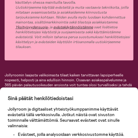
käsittelyn ohessa mainituilla tavoilla.
Uutiskirjeemme käyttää evästeitä ja muita vastaavia tekniikoita, joilla
mitataan avaamisastetta ja asiakkaidemme kiinnostusta
tarjouksiamme kohtaan. Niiden avulla myös luodaan kohdennettua
mainontaa, sisältömarkkinointia sekä tilastoja asiakkaistamme.
Yksityisyydensuoja-
ja
evästekäytännöistämme
saat lisätietoa
henkilötietojesi käytöstä ja suojaamisesta sekä käyttämistämme
evästeistä. Voit milloin tahansa perua suostumuksesi henkilötietojesi
käsittelyyn ja evästeiden käyttöön irtisanomalla uutiskirjeemme
tilauksen.
Jollyroomin laajasta valikoimasta tilaat kaiken tarvittavan lapsiperheelle
nopeasti, helposti ja aina edullisin hinnoin. Osaavan asiakaspalvelumme ja
365 päivän palautusoikeuden ansiosta voit tuntea olosi turvalliseksi ja tehdä
ostoksia hyvillä mielin. Jollyroomilta saat lastenvaunut, turvaistuimet,
vaatteet vauvoille ja lapsille, inspiroivia sisustustuotteita lastenhuoneeseen,
Sinä päätät henkilötiedoistasi
lastentarvikkeita sekä paljon muuta. Meiltä löydät lukuisia tunnettuja
tuotemerkkejä, kuten Britax, Maxi-Cosi, Baby Jogger, BabyBjörn, Didriksons,
Jollyroom ja digitaaliset yhteistyökumppanimme käyttävät
KidKraft, Ergobaby, Philips Avent, Neonate, Cybex, LEGO ja monia muita!
evästeitä tällä verkkosivulla. Jotkut näistä ovat sivuston
Tervetuloa shoppailemaan Pohjoismaiden suurimpaan lastentarvikkeiden
verkkokauppaan!
toiminnalle välttämättömiä. Seuraavat evästeet ovat sinulle
valinnaisia:
Evästeet, joilla analysoidaan verkkosivustomme käyttöä.