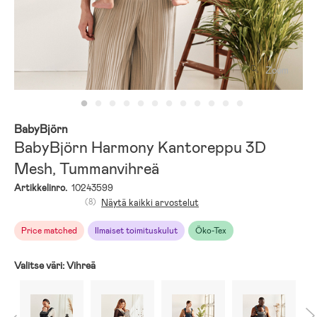
Zoom
BabyBjörn
BabyBjörn Harmony Kantoreppu 3D
Mesh, Tummanvihreä
Artikkelinro.
10243599
(8)
Näytä kaikki arvostelut
Price matched
Ilmaiset toimituskulut
Öko-Tex
Valitse väri:
Vihreä