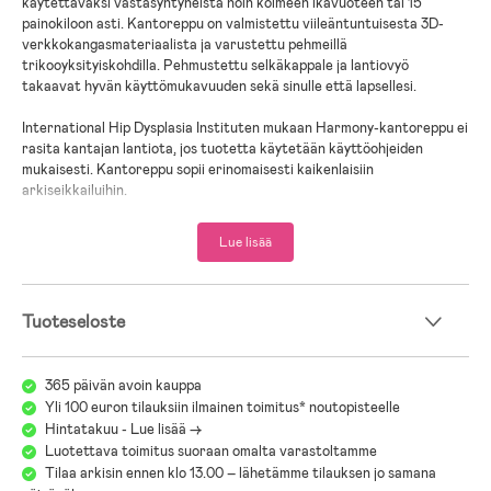
käytettäväksi vastasyntyneistä noin kolmeen ikävuoteen tai 15
painokiloon asti. Kantoreppu on valmistettu viileäntuntuisesta 3D-
verkkokangasmateriaalista ja varustettu pehmeillä
trikooyksityiskohdilla. Pehmustettu selkäkappale ja lantiovyö
takaavat hyvän käyttömukavuuden sekä sinulle että lapsellesi.
International Hip Dysplasia Instituten mukaan Harmony-kantoreppu ei
rasita kantajan lantiota, jos tuotetta käytetään käyttöohjeiden
mukaisesti. Kantoreppu sopii erinomaisesti kaikenlaisiin
arkiseikkailuihin.
Harmony-malli täyttää standardien EN 13209-2:2015 ja ASTMF 2236
Lue lisää
asettamat määräykset.
Tuoteseloste
365 päivän avoin kauppa
Yli 100 euron tilauksiin ilmainen toimitus* noutopisteelle
Hintatakuu - Lue lisää ->
Luotettava toimitus suoraan omalta varastoltamme
Tilaa arkisin ennen klo 13.00 – lähetämme tilauksen jo samana