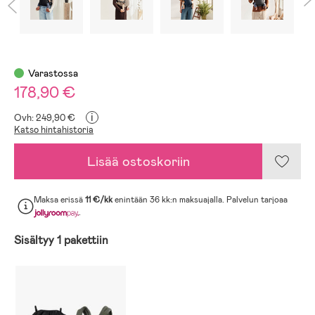
Varastossa
178,90 €
i
Ovh: 249,90 €
Katso hintahistoria
Lisää ostoskoriin
Maksa erissä
11 €/kk
enintään 36 kk:n maksuajalla. Palvelun tarjoaa
.
Sisältyy 1 pakettiin