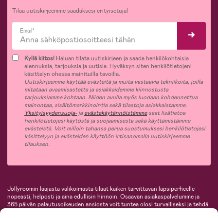
Tilaa uutiskirjeemme saadaksesi erityisetuja!
Email*
Kyllä kiitos!
Haluan tilata uutiskirjeen ja saada henkilökohtaisia
alennuksia, tarjouksia ja uutisia. Hyväksyn siten henkilötietojeni
käsittelyn ohessa mainituilla tavoilla.
Uutiskirjeemme käyttää evästeitä ja muita vastaavia tekniikoita, joilla
mitataan avaamisastetta ja asiakkaidemme kiinnostusta
tarjouksiamme kohtaan. Niiden avulla myös luodaan kohdennettua
mainontaa, sisältömarkkinointia sekä tilastoja asiakkaistamme.
Yksityisyydensuoja-
ja
evästekäytännöistämme
saat lisätietoa
henkilötietojesi käytöstä ja suojaamisesta sekä käyttämistämme
evästeistä. Voit milloin tahansa perua suostumuksesi henkilötietojesi
käsittelyyn ja evästeiden käyttöön irtisanomalla uutiskirjeemme
tilauksen.
Jollyroomin laajasta valikoimasta tilaat kaiken tarvittavan lapsiperheelle
nopeasti, helposti ja aina edullisin hinnoin. Osaavan asiakaspalvelumme ja
365 päivän palautusoikeuden ansiosta voit tuntea olosi turvalliseksi ja tehdä
ostoksia hyvillä mielin. Jollyroomilta saat lastenvaunut, turvaistuimet,