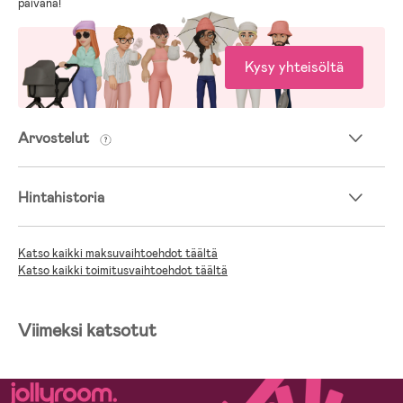
päivänä!
Kysy yhteisöltä
Arvostelut
Hintahistoria
Katso kaikki maksuvaihtoehdot täältä
Katso kaikki toimitusvaihtoehdot täältä
Viimeksi katsotut