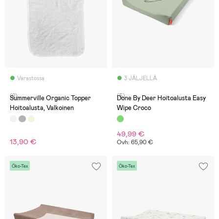
Varastossa
3 JÄLJELLÄ
(2)
(5)
Summerville Organic Topper
Done By Deer Hoitoalusta Easy
Hoitoalusta, Valkoinen
Wipe Croco
49,99 €
13,90 €
Ovh: 65,90 €
Öko-Tex
Öko-Tex