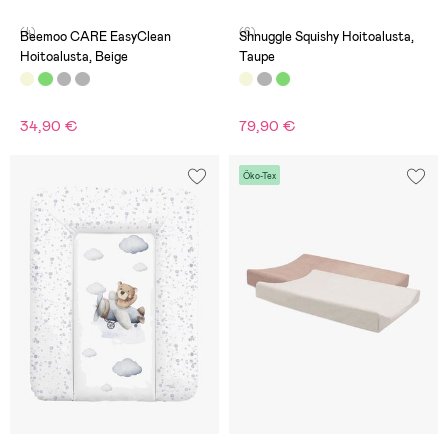
(4)
(6)
Beemoo CARE EasyClean
Shnuggle Squishy Hoitoalusta,
Hoitoalusta, Beige
Taupe
34,90 €
79,90 €
Öko-Tex