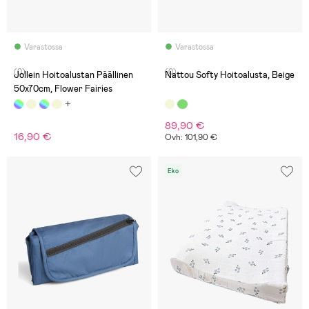
Varastossa
Varastossa
(0)
(0)
Jollein Hoitoalustan Päällinen
Nattou Softy Hoitoalusta, Beige
50x70cm, Flower Fairies
89,90 €
16,90 €
Ovh: 101,90 €
Eko