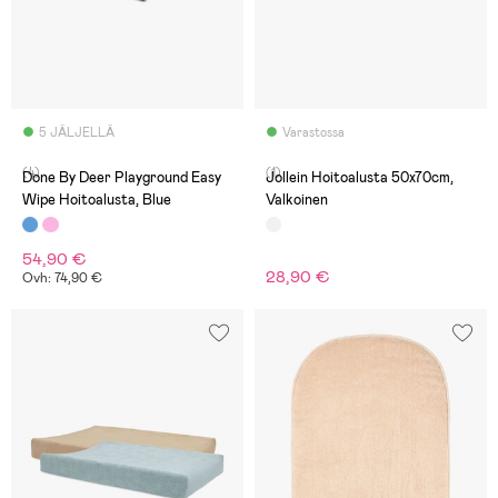
5 JÄLJELLÄ
Varastossa
(4)
(1)
Done By Deer Playground Easy
Jollein Hoitoalusta 50x70cm,
Wipe Hoitoalusta, Blue
Valkoinen
54,90 €
28,90 €
Ovh: 74,90 €