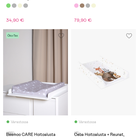
34,90 €
79,90 €
Öko-Tex
Varastossa
Varastossa
(189)
(2)
Beemoo CARE Hoitoalusta
Ceba Hoitoalusta + Reunat,