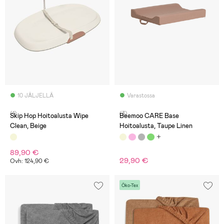
10 JÄLJELLÄ
Varastossa
(1)
(3)
Skip Hop Hoitoalusta Wipe
Beemoo CARE Base
Clean, Beige
Hoitoalusta, Taupe Linen
89,90 €
29,90 €
Ovh: 124,90 €
Öko-Tex