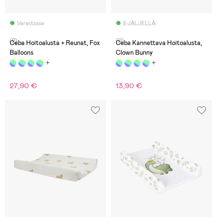
Varastossa
8 JÄLJELLÄ
(2)
(0)
Ceba Hoitoalusta + Reunat, Fox
Ceba Kannettava Hoitoalusta,
Balloons
Clown Bunny
27,90 €
13,90 €