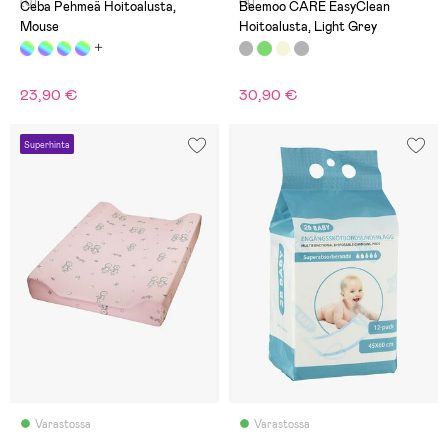
(0)
(4)
Ceba Pehmeä Hoitoalusta,
Beemoo CARE EasyClean
Mouse
Hoitoalusta, Light Grey
23,90 €
30,90 €
Superhinta
Varastossa
Varastossa