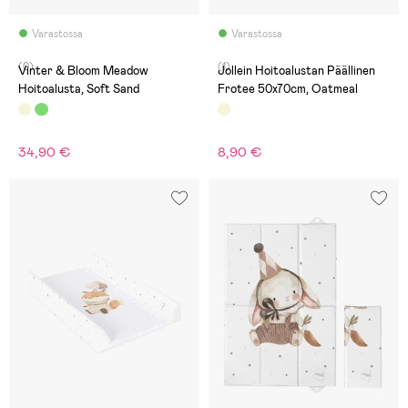
Varastossa
Varastossa
(0)
(1)
Vinter & Bloom Meadow
Jollein Hoitoalustan Päällinen
Hoitoalusta, Soft Sand
Frotee 50x70cm, Oatmeal
34,90 €
8,90 €