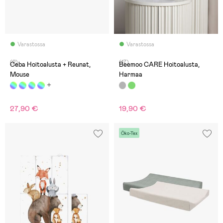
Varastossa
Varastossa
(2)
(17)
Ceba Hoitoalusta + Reunat,
Beemoo CARE Hoitoalusta,
Mouse
Harmaa
27,90 €
19,90 €
Öko-Tex