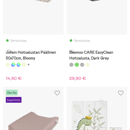
Varastossa
Varastossa
(0)
(4)
Jollein Hoitoalustan Päällinen
Beemoo CARE EasyClean
50x70cm, Bloomy
Hoitoalusta, Dark Grey
14,90 €
29,90 €
Öko-Tex
Superhinta