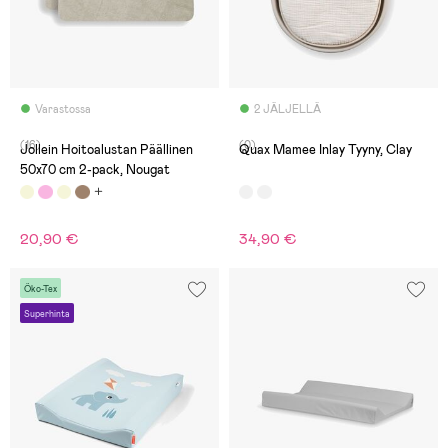
Varastossa
2 JÄLJELLÄ
(16)
(0)
Jollein Hoitoalustan Päällinen
Quax Mamee Inlay Tyyny, Clay
50x70 cm 2-pack, Nougat
20,90 €
34,90 €
Öko-Tex
Superhinta