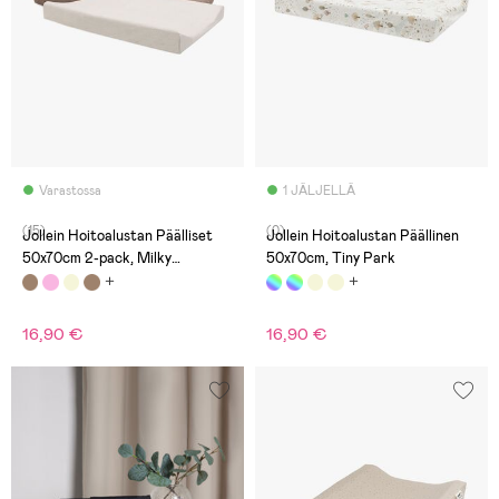
Varastossa
1 JÄLJELLÄ
(15)
(0)
Jollein Hoitoalustan Päälliset
Jollein Hoitoalustan Päällinen
50x70cm 2-pack, Milky
50x70cm, Tiny Park
Coffee/Ivory
16,90 €
16,90 €