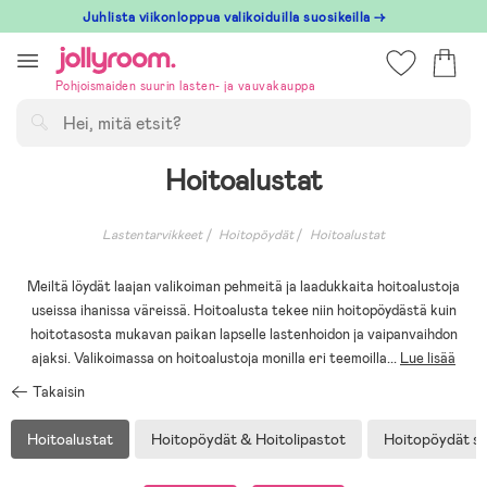
Hoppa
Juhlista viikonloppua valikoiduilla suosikeilla →
till
innehållet
Pohjoismaiden suurin lasten- ja vauvakauppa
Hae
Hoitoalustat
Lastentarvikkeet
Hoitopöydät
Hoitoalustat
Meiltä löydät laajan valikoiman pehmeitä ja laadukkaita hoitoalustoja
useissa ihanissa väreissä. Hoitoalusta tekee niin hoitopöydästä kuin
hoitotasosta mukavan paikan lapselle lastenhoidon ja vaipanvaihdon
ajaksi. Valikoimassa on hoitoalustoja monilla eri teemoilla
...
Lue lisää
Takaisin
Hoitoalustat
Hoitopöydät & Hoitolipastot
Hoitopöydät se