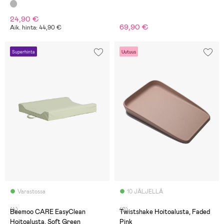
24,90 €
69,90 €
Aik. hinta: 44,90 €
Superhinta
Uutuus
Varastossa
10 JÄLJELLÄ
(4)
(0)
Beemoo CARE EasyClean
Twistshake Hoitoalusta, Faded
Hoitoalusta, Soft Green
Pink