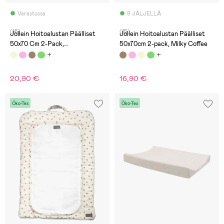
Varastossa
9 JÄLJELLÄ
(16)
(15)
Jollein Hoitoalustan Päälliset
Jollein Hoitoalustan Päälliset
50x70 Cm 2-Pack,
50x70cm 2-pack, Milky Coffee
Ivory/Nougat
20,90 €
16,90 €
Öko-Tex
Öko-Tex