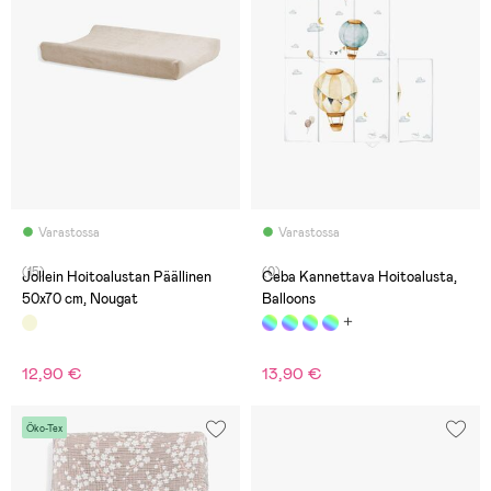
Varastossa
Varastossa
(15)
(0)
Jollein Hoitoalustan Päällinen
Ceba Kannettava Hoitoalusta,
50x70 cm, Nougat
Balloons
12,90 €
13,90 €
Öko-Tex