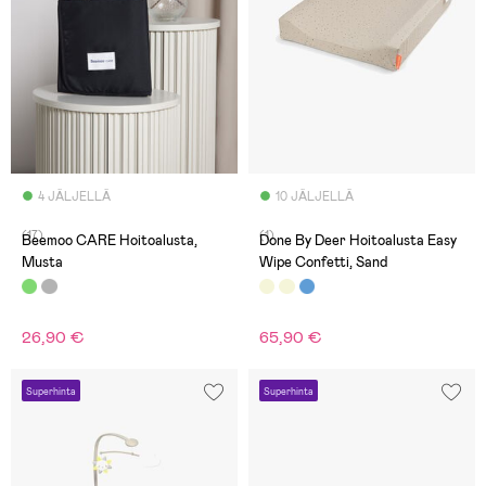
4 JÄLJELLÄ
10 JÄLJELLÄ
(17)
(1)
Beemoo CARE Hoitoalusta,
Done By Deer Hoitoalusta Easy
Musta
Wipe Confetti, Sand
26,90 €
65,90 €
Superhinta
Superhinta