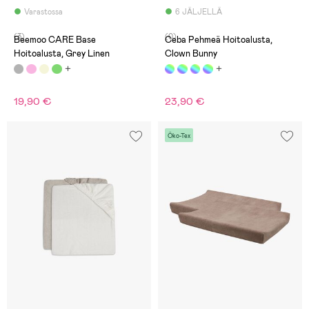
Varastossa
6 JÄLJELLÄ
(3)
(0)
Beemoo CARE Base
Ceba Pehmeä Hoitoalusta,
Hoitoalusta, Grey Linen
Clown Bunny
19,90 €
23,90 €
Öko-Tex