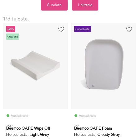
Suodata
Lajittele
173 tulosta.
-45%
Superhinta
Öko-Tex
Varastossa
Varastossa
(26)
(0)
Beemoo CARE Wipe Off
Beemoo CARE Foam
Hoitoalusta, Light Grey
Hoitoalusta, Cloudy Grey