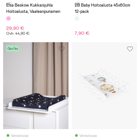
(0)
(0)
Elsa Beskow Kukkaisjuhla
2B Baby Hoitoalusta 45x60cm
Hoitoalusta, Vaaleanpunainen
12-pack
29,90 €
7,90 €
Ovh: 44,90 €
Öko-Tex
Varastossa
Varastossa