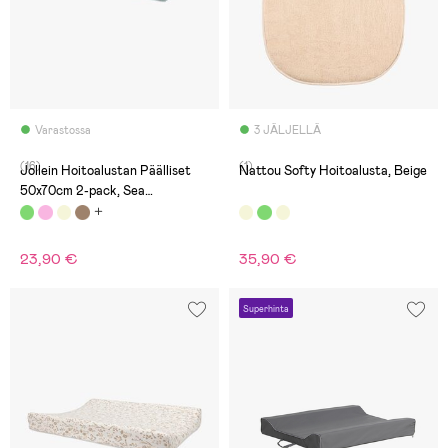
Varastossa
3 JÄLJELLÄ
(16)
(1)
Jollein Hoitoalustan Päälliset
Nattou Softy Hoitoalusta, Beige
50x70cm 2-pack, Sea
Green/Biscuit
23,90 €
35,90 €
Superhinta