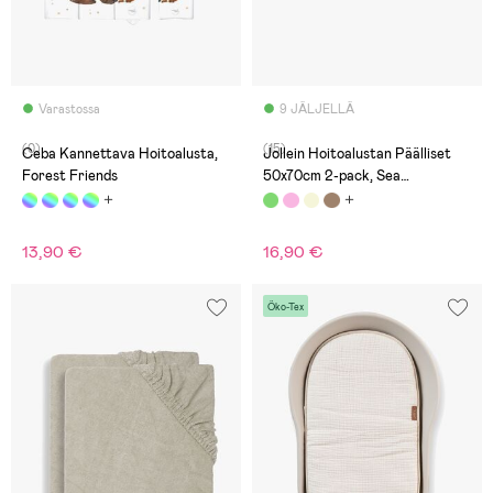
Varastossa
9 JÄLJELLÄ
(0)
(15)
Ceba Kannettava Hoitoalusta,
Jollein Hoitoalustan Päälliset
Forest Friends
50x70cm 2-pack, Sea
Green/Ivory
13,90 €
16,90 €
Öko-Tex