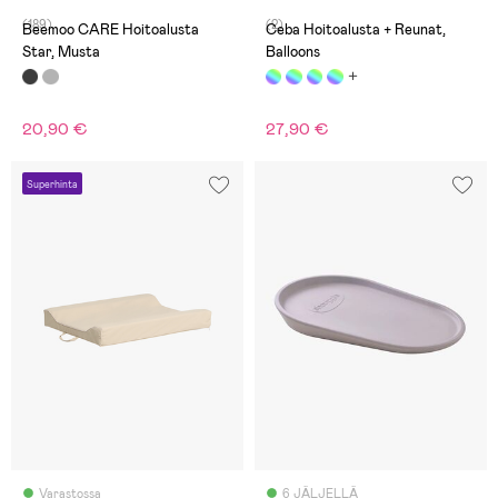
(189)
(2)
Beemoo CARE Hoitoalusta
Ceba Hoitoalusta + Reunat,
Star, Musta
Balloons
20,90 €
27,90 €
Superhinta
Varastossa
6 JÄLJELLÄ