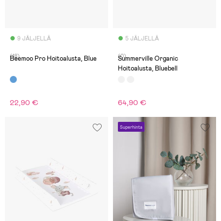
9 JÄLJELLÄ
5 JÄLJELLÄ
(18)
(0)
Beemoo Pro Hoitoalusta, Blue
Summerville Organic
Hoitoalusta, Bluebell
22,90 €
64,90 €
Superhinta