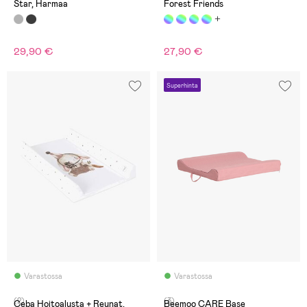
Star, Harmaa
Forest Friends
29,90 €
27,90 €
Superhinta
Varastossa
Varastossa
(2)
(3)
Ceba Hoitoalusta + Reunat,
Beemoo CARE Base