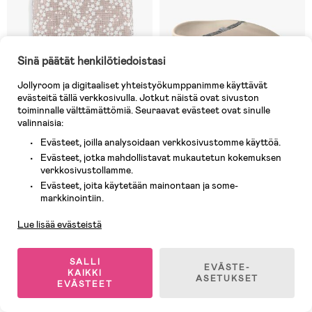
Sinä päätät henkilötiedoistasi
Jollyroom ja digitaaliset yhteistyökumppanimme käyttävät
evästeitä tällä verkkosivulla. Jotkut näistä ovat sivuston
toiminnalle välttämättömiä. Seuraavat evästeet ovat sinulle
valinnaisia:
Evästeet, joilla analysoidaan verkkosivustomme käyttöä.
2 JÄLJELLÄ
10 JÄLJELLÄ
Evästeet, jotka mahdollistavat mukautetun kokemuksen
verkkosivustollamme.
(0)
(2)
Quax Blossom Hoitoalustan
Bumbo Hoitoalusta, Taupe
Evästeet, joita käytetään mainontaan ja some-
Asiakaspalvelu
Päällinen, Beige
markkinointiin.
Lue lisää evästeistä
83,90 €
39,90 €
Ovh: 99,90 €
SALLI
EVÄSTE-
KAIKKI
ASETUKSET
EVÄSTEET
1
/
3