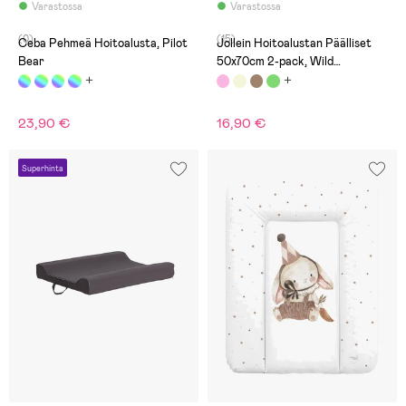
Varastossa
Varastossa
(0)
(15)
Ceba Pehmeä Hoitoalusta, Pilot
Jollein Hoitoalustan Päälliset
Bear
50x70cm 2-pack, Wild
Rose/Ivory
23,90 €
16,90 €
Superhinta