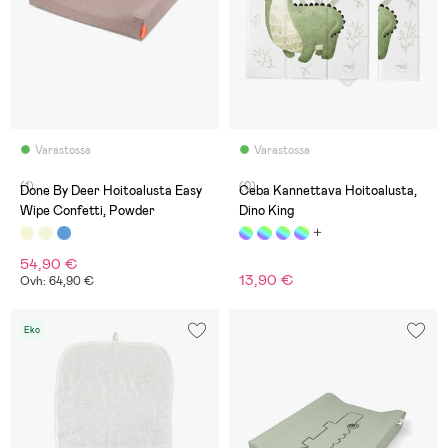
Varastossa
Varastossa
(1)
(0)
Done By Deer Hoitoalusta Easy
Ceba Kannettava Hoitoalusta,
Wipe Confetti, Powder
Dino King
54,90 €
13,90 €
Ovh: 64,90 €
Eko