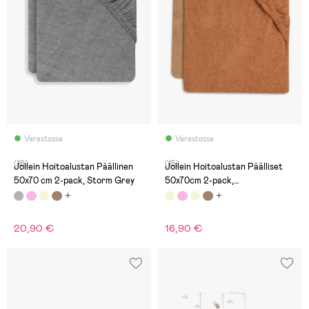
Varastossa
Varastossa
(16)
(15)
Jollein Hoitoalustan Päällinen
Jollein Hoitoalustan Päälliset
50x70 cm 2-pack, Storm Grey
50x70cm 2-pack,
Caramel/Biscuit
20,90 €
16,90 €