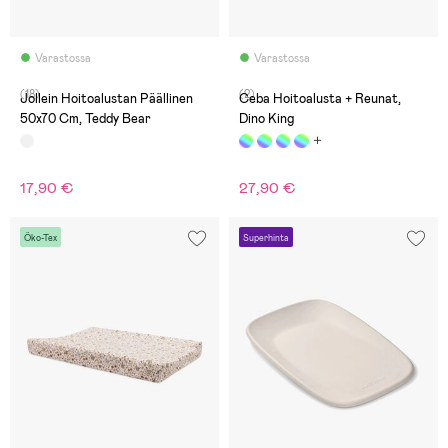
Varastossa
Varastossa
(18)
(2)
Jollein Hoitoalustan Päällinen
Ceba Hoitoalusta + Reunat,
50x70 Cm, Teddy Bear
Dino King
17,90 €
27,90 €
Öko-Tex
Superhinta