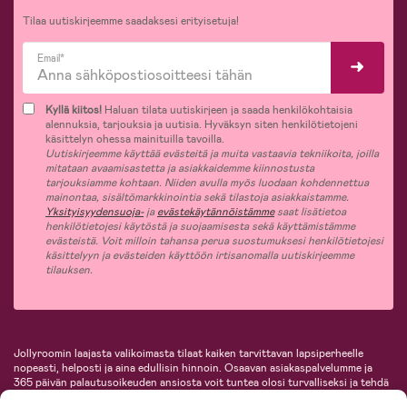
Tilaa uutiskirjeemme saadaksesi erityisetuja!
Email*
Kyllä kiitos!
Haluan tilata uutiskirjeen ja saada henkilökohtaisia
alennuksia, tarjouksia ja uutisia. Hyväksyn siten henkilötietojeni
käsittelyn ohessa mainituilla tavoilla.
Uutiskirjeemme käyttää evästeitä ja muita vastaavia tekniikoita, joilla
mitataan avaamisastetta ja asiakkaidemme kiinnostusta
tarjouksiamme kohtaan. Niiden avulla myös luodaan kohdennettua
mainontaa, sisältömarkkinointia sekä tilastoja asiakkaistamme.
Yksityisyydensuoja-
ja
evästekäytännöistämme
saat lisätietoa
henkilötietojesi käytöstä ja suojaamisesta sekä käyttämistämme
evästeistä. Voit milloin tahansa perua suostumuksesi henkilötietojesi
käsittelyyn ja evästeiden käyttöön irtisanomalla uutiskirjeemme
tilauksen.
Jollyroomin laajasta valikoimasta tilaat kaiken tarvittavan lapsiperheelle
nopeasti, helposti ja aina edullisin hinnoin. Osaavan asiakaspalvelumme ja
365 päivän palautusoikeuden ansiosta voit tuntea olosi turvalliseksi ja tehdä
ostoksia hyvillä mielin. Jollyroomilta saat lastenvaunut, turvaistuimet,