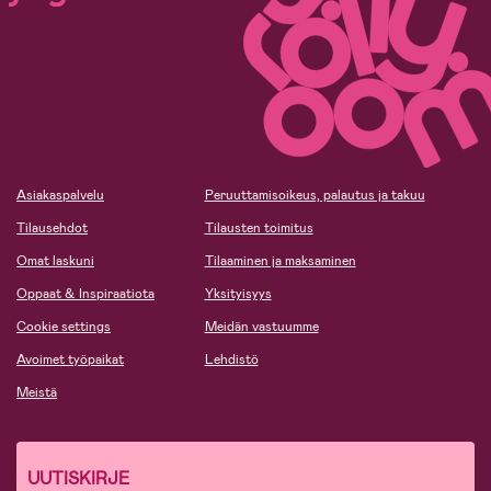
Asiakaspalvelu
Peruuttamisoikeus, palautus ja takuu
Tilausehdot
Tilausten toimitus
Omat laskuni
Tilaaminen ja maksaminen
Oppaat & Inspiraatiota
Yksityisyys
Cookie settings
Meidän vastuumme
Avoimet työpaikat
Lehdistö
Meistä
UUTISKIRJE