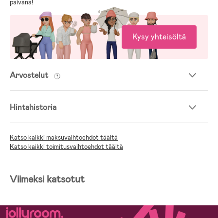
päivänä!
Kysy yhteisöltä
Arvostelut
Hintahistoria
Katso kaikki maksuvaihtoehdot täältä
Katso kaikki toimitusvaihtoehdot täältä
Viimeksi katsotut