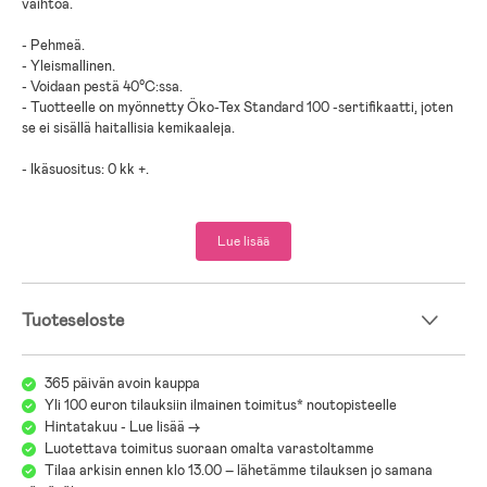
vaihtoa.
- Pehmeä.
- Yleismallinen.
- Voidaan pestä 40°C:ssa.
- Tuotteelle on myönnetty Öko-Tex Standard 100 -sertifikaatti, joten
se ei sisällä haitallisia kemikaaleja.
- Ikäsuositus: 0 kk +.
- 100 % puuvilla.
Lue lisää
Tuoteseloste
365 päivän avoin kauppa
Yli 100 euron tilauksiin ilmainen toimitus* noutopisteelle
Hintatakuu - Lue lisää ->
Luotettava toimitus suoraan omalta varastoltamme
Tilaa arkisin ennen klo 13.00 – lähetämme tilauksen jo samana