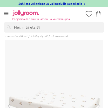
Hoppa
Juhlista viikonloppua valikoiduilla suosikeilla →
till
innehållet
Pohjoismaiden suurin lasten- ja vauvakauppa
Hae
Lastentarvikkeet
Hoitopöydät
Hoitoalustat