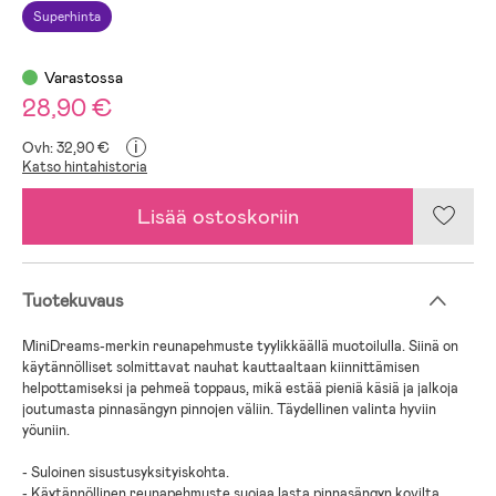
Superhinta
Varastossa
28,90 €
i
Ovh: 32,90 €
Katso hintahistoria
Lisää ostoskoriin
Tuotekuvaus
MiniDreams-merkin reunapehmuste tyylikkäällä muotoilulla. Siinä on
käytännölliset solmittavat nauhat kauttaaltaan kiinnittämisen
helpottamiseksi ja pehmeä toppaus, mikä estää pieniä käsiä ja jalkoja
joutumasta pinnasängyn pinnojen väliin. Täydellinen valinta hyviin
yöuniin.
- Suloinen sisustusyksityiskohta.
- Käytännöllinen reunapehmuste suojaa lasta pinnasängyn kovilta