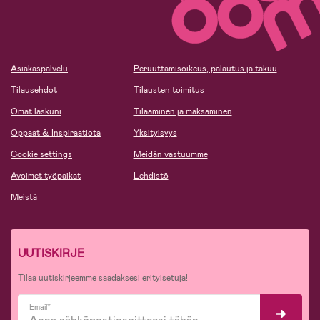
Asiakaspalvelu
Peruuttamisoikeus, palautus ja takuu
Tilausehdot
Tilausten toimitus
Omat laskuni
Tilaaminen ja maksaminen
Oppaat & Inspiraatiota
Yksityisyys
Cookie settings
Meidän vastuumme
Avoimet työpaikat
Lehdistö
Meistä
UUTISKIRJE
Tilaa uutiskirjeemme saadaksesi erityisetuja!
Email*