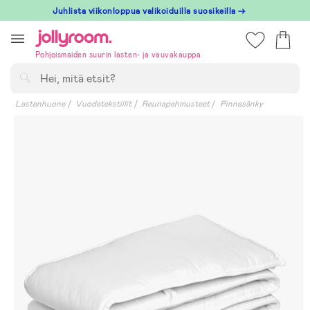
Hoppa
Juhlista viikonloppua valikoiduilla suosikeilla →
till
innehållet
Pohjoismaiden suurin lasten- ja vauvakauppa
Hae
Lastenhuone
Vuodetekstiilit
Reunapehmusteet
Pinnasänky