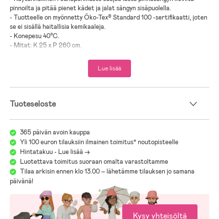
pinnoilta ja pitää pienet kädet ja jalat sängyn sisäpuolella.
- Tuotteelle on myönnetty Öko-Tex® Standard 100 -sertifikaatti, joten
se ei sisällä haitallisia kemikaaleja.
- Konepesu 40°C.
- Mitat: K 25 x P 260 cm.
- Ikäsuositus: 0 kk–3 vuotta.
Lue lisää
- Puuvilla, polyesteri.
Tuoteseloste
365 päivän avoin kauppa
Yli 100 euron tilauksiin ilmainen toimitus* noutopisteelle
Hintatakuu - Lue lisää ->
Luotettava toimitus suoraan omalta varastoltamme
Tilaa arkisin ennen klo 13.00 – lähetämme tilauksen jo samana
päivänä!
Kysy yhteisöltä