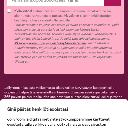
Kyllä kiitos!
Haluan tilata uutiskirjeen ja saada henkilökohtaisia
alennuksia, tarjouksia ja uutisia. Hyväksyn siten henkilötietojeni
käsittelyn ohessa mainituilla tavoilla.
Uutiskirjeemme käyttää evästeitä ja muita vastaavia tekniikoita, joilla
mitataan avaamisastetta ja asiakkaidemme kiinnostusta
tarjouksiamme kohtaan. Niiden avulla myös luodaan kohdennettua
mainontaa, sisältömarkkinointia sekä tilastoja asiakkaistamme.
Yksityisyydensuoja-
ja
evästekäytännöistämme
saat lisätietoa
henkilötietojesi käytöstä ja suojaamisesta sekä käyttämistämme
evästeistä. Voit milloin tahansa perua suostumuksesi henkilötietojesi
käsittelyyn ja evästeiden käyttöön irtisanomalla uutiskirjeemme
tilauksen.
Jollyroomin laajasta valikoimasta tilaat kaiken tarvittavan lapsiperheelle
nopeasti, helposti ja aina edullisin hinnoin. Osaavan asiakaspalvelumme ja
365 päivän palautusoikeuden ansiosta voit tuntea olosi turvalliseksi ja tehdä
ostoksia hyvillä mielin. Jollyroomilta saat lastenvaunut, turvaistuimet,
vaatteet vauvoille ja lapsille, inspiroivia sisustustuotteita lastenhuoneeseen,
Sinä päätät henkilötiedoistasi
lastentarvikkeita sekä paljon muuta. Meiltä löydät lukuisia tunnettuja
tuotemerkkejä, kuten Britax, Maxi-Cosi, Baby Jogger, BabyBjörn, Didriksons,
Jollyroom ja digitaaliset yhteistyökumppanimme käyttävät
KidKraft, Ergobaby, Philips Avent, Neonate, Cybex, LEGO ja monia muita!
evästeitä tällä verkkosivulla. Jotkut näistä ovat sivuston
Tervetuloa shoppailemaan Pohjoismaiden suurimpaan lastentarvikkeiden