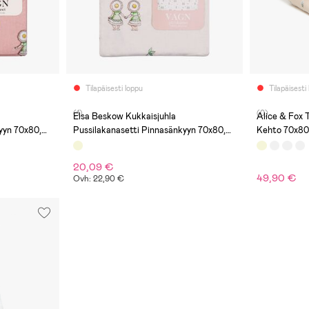
Tilapäisesti loppu
Tilapäisesti
(1)
(0)
Elsa Beskow Kukkaisjuhla
Alice & Fox 
yyn 70x80,
Pussilakanasetti Pinnasänkyyn 70x80,
Kehto 70x80
Hiekanruskea
20,09 €
49,90 €
Ovh: 22,90 €