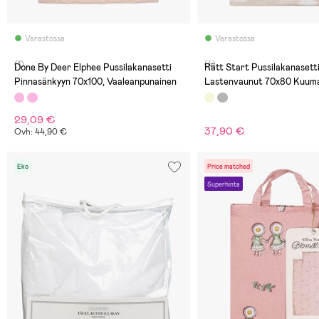
Varastossa
Varastossa
(1)
(4)
Done By Deer Elphee Pussilakanasetti
Rätt Start Pussilakanasett
Pinnasänkyyn 70x100, Vaaleanpunainen
Lastenvaunut 70x80 Kuuma
Kolmiosainen, Greige
29,09 €
37,90 €
Ovh: 44,90 €
Eko
Price matched
Superhinta