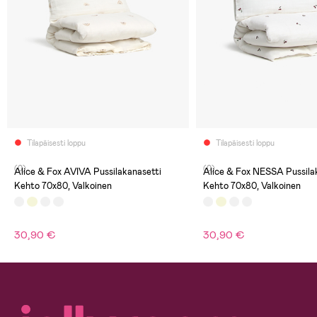
Tilapäisesti loppu
Tilapäisesti loppu
(0)
(0)
Alice & Fox AVIVA Pussilakanasetti
Alice & Fox NESSA Pussila
Kehto 70x80, Valkoinen
Kehto 70x80, Valkoinen
30,90 €
30,90 €