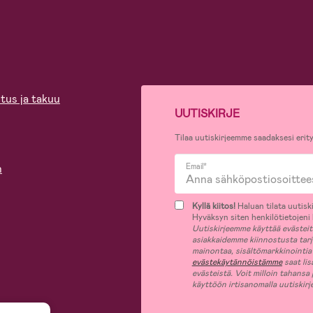
tus ja takuu
UUTISKIRJE
Tilaa uutiskirjeemme saadaksesi erity
n
Email*
Kyllä kiitos!
Haluan tilata uutiski
Hyväksyn siten henkilötietojeni k
Uutiskirjeemme käyttää evästeitä 
asiakkaidemme kiinnostusta tar
mainontaa, sisältömarkkinointia
evästekäytännöistämme
saat lis
evästeistä. Voit milloin tahansa
käyttöön irtisanomalla uutiskir