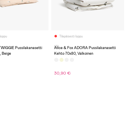
 loppu
Tilapäisesti loppu
(0)
TWIGGIE Pussilakanasetti
Alice & Fox ADORA Pussilakanasetti
, Beige
Kehto 70x80, Valkoinen
30,90 €