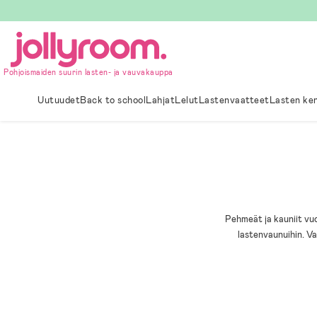
Hoppa
till
innehållet
Pohjoismaiden suurin lasten- ja vauvakauppa
Uutuudet
Back to school
Lahjat
Lelut
Lastenvaatteet
Lasten ke
Pehmeät ja kauniit vu
lastenvaunuihin. Val