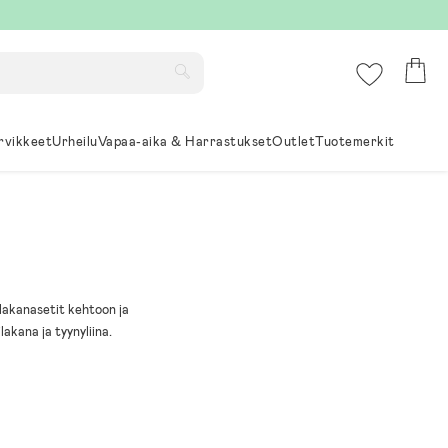
rvikkeet
Urheilu
Vapaa-aika & Harrastukset
Outlet
Tuotemerkit
lakanasetit kehtoon ja
akana ja tyynyliina.