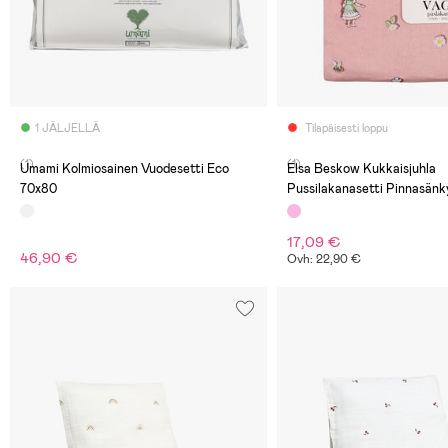
1 JÄLJELLÄ
Tilapäisesti loppu
(1)
(1)
Umami Kolmiosainen Vuodesetti Eco
Elsa Beskow Kukkaisjuhla
70x80
Pussilakanasetti Pinnasänk
Vaaleanpunainen
17,09 €
46,90 €
Ovh: 22,90 €