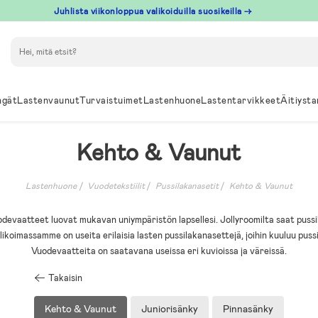
Juhlista viikonloppua valikoiduilla suosikeilla →
Hae
ngät
Lastenvaunut
Turvaistuimet
Lastenhuone
Lastentarvikkeet
Äitiysta
Kehto & Vaunut
Lastenhuone
Vuodetekstiilit
Pussilakanasetit
Kehto & Vaunut
odevaatteet luovat mukavan uniympäristön lapsellesi. Jollyroomilta saat pussi
ikoimassamme on useita erilaisia lasten pussilakanasettejä, joihin kuuluu pussil
Vuodevaatteita on saatavana useissa eri kuvioissa ja väreissä.
Takaisin
Kehto & Vaunut
Juniorisänky
Pinnasänky