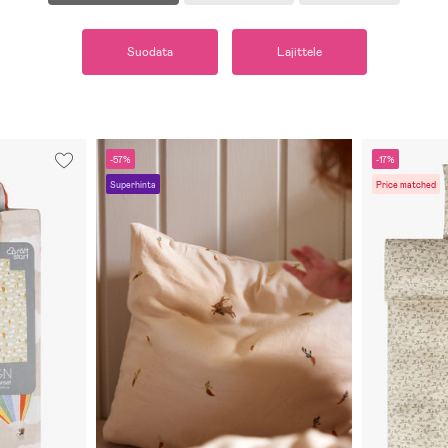
Suodata
Lajittele
-57%
-17%
Superhinta
Price matched