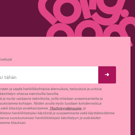
isetuja!
rjeen ja saada henkilökohtaisia alennuksia, tarjouksia ja uutisia.
äsittelyn ohessa mainituilla tavoilla.
ja muita vastaavia tekniikoita, joilla mitataan avaamisastetta ja
jouksiamme kohtaan. Niiden avulla myös luodaan kohdennettua
 sekä tilastoja asiakkaistamme.
Yksityisyydensuoja-
ja
ätietoa henkilötietojesi käytöstä ja suojaamisesta sekä käyttämistämme
 perua suostumuksesi henkilötietojesi käsittelyyn ja evästeiden
jeemme tilauksen.