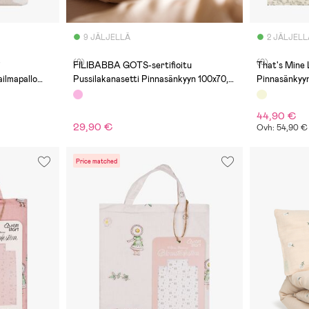
9 JÄLJELLÄ
2 JÄLJELL
(0)
(0)
i
FILIBABBA GOTS-sertifioitu
That's Mine 
ilmapallo
Pussilakanasetti Pinnasänkyyn 100x70,
Pinnasänkyyn
Carrot Thief
44,90 €
29,90 €
Ovh: 54,90 €
Price matched