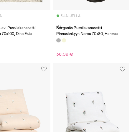
Ä
3 JÄLJELLÄ
(4)
Levi Pussilakanasetti
Borganäs Pussilakanasetti
 70x100, Dino Esta
Pinnasänkyyn Norsu 70x80, Harmaa
36,09 €