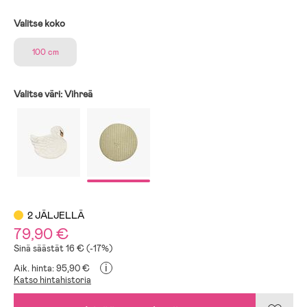
Valitse koko
100 cm
Valitse väri:
Vihreä
2 JÄLJELLÄ
79,90 €
Sinä säästät 16 € (-17%)
i
Aik. hinta: 95,90 €
Katso hintahistoria