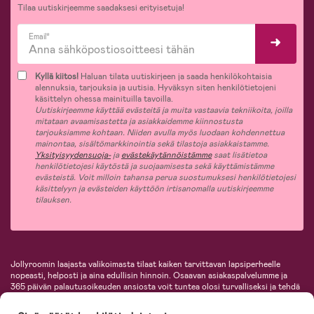
Tilaa uutiskirjeemme saadaksesi erityisetuja!
Email*
Kyllä kiitos!
Haluan tilata uutiskirjeen ja saada henkilökohtaisia
alennuksia, tarjouksia ja uutisia. Hyväksyn siten henkilötietojeni
käsittelyn ohessa mainituilla tavoilla.
Uutiskirjeemme käyttää evästeitä ja muita vastaavia tekniikoita, joilla
mitataan avaamisastetta ja asiakkaidemme kiinnostusta
tarjouksiamme kohtaan. Niiden avulla myös luodaan kohdennettua
mainontaa, sisältömarkkinointia sekä tilastoja asiakkaistamme.
Yksityisyydensuoja-
ja
evästekäytännöistämme
saat lisätietoa
henkilötietojesi käytöstä ja suojaamisesta sekä käyttämistämme
evästeistä. Voit milloin tahansa perua suostumuksesi henkilötietojesi
käsittelyyn ja evästeiden käyttöön irtisanomalla uutiskirjeemme
tilauksen.
Jollyroomin laajasta valikoimasta tilaat kaiken tarvittavan lapsiperheelle
nopeasti, helposti ja aina edullisin hinnoin. Osaavan asiakaspalvelumme ja
365 päivän palautusoikeuden ansiosta voit tuntea olosi turvalliseksi ja tehdä
ostoksia hyvillä mielin. Jollyroomilta saat lastenvaunut, turvaistuimet,
vaatteet vauvoille ja lapsille, inspiroivia sisustustuotteita lastenhuoneeseen,