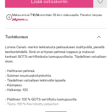
Lisää ostoskoriin
Maksa erissä
7 €/kk
enintään 36 kk:n maksuajalla. Palvelun tarjoaa
.
Tuotekuvaus
Lorena Canals -merkin leikkialusta pakkaukseen sisältyvällä, pienellä
bambunlehdellä. Siinä on erityisen pehmeä toppaus ja mukavat
kankaat GOTS-sertifioidusta luomupuuvillasta. Täydellinen vatsallaan
oloon.
- Halittavan pehmeä.
- Suloinen sisustusyksityiskohta.
- Täydellinen vatsallaan leikkivälle lapselle.
- Käsinpesu.
- Halkaisija: 100.
- Päällinen: 100 % GOTS-sertifioitu luomupuuvilla.
- Täyte: 100 % Kierrätetty polyesteri.