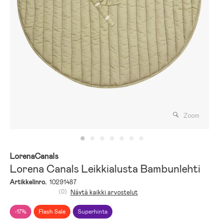
Zoom
LorenaCanals
Lorena Canals Leikkialusta Bambunlehti
Artikkelinro.
10291487
(0)
Näytä kaikki arvostelut
-17%
Flash Sale
Superhinta