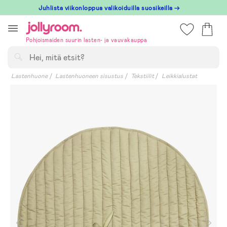
Hoppa
Juhlista viikonloppua valikoiduilla suosikeilla →
till
innehållet
Pohjoismaiden suurin lasten- ja vauvakauppa
Hae
Lastenhuone
Lastenhuoneen sisustus
Tekstiilit
Leikkialustat