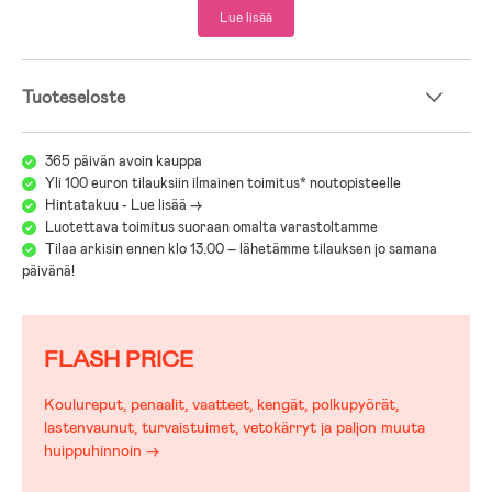
Lue lisää
Tuoteseloste
365 päivän avoin kauppa
Yli 100 euron tilauksiin ilmainen toimitus* noutopisteelle
Hintatakuu - Lue lisää ->
Luotettava toimitus suoraan omalta varastoltamme
Tilaa arkisin ennen klo 13.00 – lähetämme tilauksen jo samana
päivänä!
FLASH PRICE
Koulureput, penaalit, vaatteet, kengät, polkupyörät,
lastenvaunut, turvaistuimet, vetokärryt ja paljon muuta
huippuhinnoin →