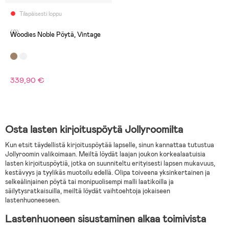
Tilapäisesti loppu
(0)
Woodies Noble Pöytä, Vintage
339,90 €
Osta lasten kirjoituspöytä Jollyroomilta
Kun etsit täydellistä kirjoituspöytää lapselle, sinun kannattaa tutustua
Jollyroomin valikoimaan. Meiltä löydät laajan joukon korkealaatuisia
lasten kirjoituspöytiä, jotka on suunniteltu erityisesti lapsen mukavuus,
kestävyys ja tyylikäs muotoilu edellä. Olipa toiveena yksinkertainen ja
selkeälinjainen pöytä tai monipuolisempi malli laatikoilla ja
säilytysratkaisuilla, meiltä löydät vaihtoehtoja jokaiseen
lastenhuoneeseen.
Lastenhuoneen sisustaminen alkaa toimivista