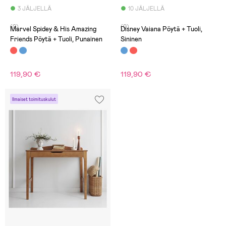
3 JÄLJELLÄ
10 JÄLJELLÄ
(0)
(0)
Marvel Spidey & His Amazing
Disney Vaiana Pöytä + Tuoli,
Friends Pöytä + Tuoli, Punainen
Sininen
119,90 €
119,90 €
Ilmaiset toimituskulut