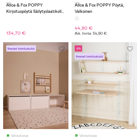
(0)
(0)
Alice & Fox POPPY
Alice & Fox POPPY Pöytä,
Kirjoituspöytä Säilytyslaatikolla,
Valkoinen
Valkoinen
44,90 €
134,70 €
Aik. hinta: 54,90 €
Ilmaiset toimituskulut
-8%
Ilmaiset toimituskulut
Varastossa
Varastossa