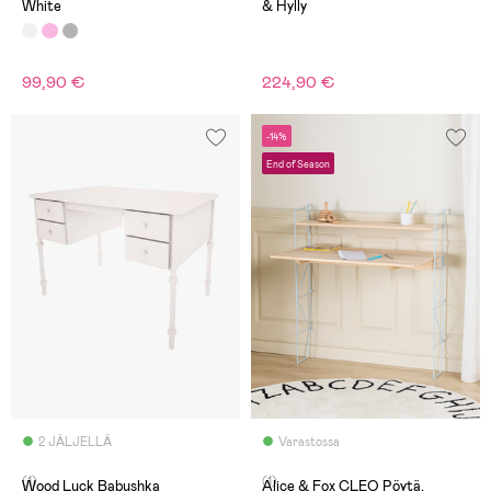
White
& Hylly
99,90 €
224,90 €
-14%
End of Season
2 JÄLJELLÄ
Varastossa
(1)
(1)
Wood Luck Babushka
Alice & Fox CLEO Pöytä,