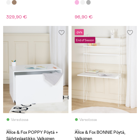
329,90 €
96,90 €
-24%
End of Season
Varastossa
Varastossa
(0)
(7)
Alice & Fox POPPY Pöytä +
Alice & Fox BONNIE Pöytä,
Säilytyslaatikko, Valkoinen
Valkoinen