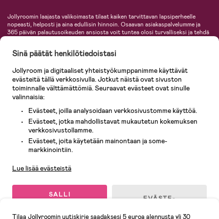
Jollyroomin laajasta valikoimasta tilaat kaiken tarvittavan lapsiperheelle
nopeasti, helposti ja aina edullisin hinnoin. Osaavan asiakaspalvelumme ja
365 päivän palautusoikeuden ansiosta voit tuntea olosi turvalliseksi ja tehdä
ostoksia hyvillä mielin. Jollyroomilta saat lastenvaunut, turvaistuimet,
vaatteet vauvoille ja lapsille, inspiroivia sisustustuotteita lastenhuoneeseen,
Sinä päätät henkilötiedoistasi
lastentarvikkeita sekä paljon muuta. Meiltä löydät lukuisia tunnettuja
tuotemerkkejä, kuten Britax, Maxi-Cosi, Baby Jogger, BabyBjörn, Didriksons,
Jollyroom ja digitaaliset yhteistyökumppanimme käyttävät
KidKraft, Ergobaby, Philips Avent, Neonate, Cybex, LEGO ja monia muita!
evästeitä tällä verkkosivulla. Jotkut näistä ovat sivuston
Tervetuloa shoppailemaan Pohjoismaiden suurimpaan lastentarvikkeiden
verkkokauppaan!
toiminnalle välttämättömiä. Seuraavat evästeet ovat sinulle
valinnaisia:
Evästeet, joilla analysoidaan verkkosivustomme käyttöä.
Evästeet, jotka mahdollistavat mukautetun kokemuksen
verkkosivustollamme.
Evästeet, joita käytetään mainontaan ja some-
Asiakaspalvelu
markkinointiin.
Lue lisää evästeistä
© 2026 Jollyroom AB. Kaikki oikeudet pidätetään.
SALLI
EVÄSTE-
KAIKKI
ASETUKSET
EVÄSTEET
Tilaa Jollyroomin uutiskirje saadaksesi 5 euroa alennusta yli 30