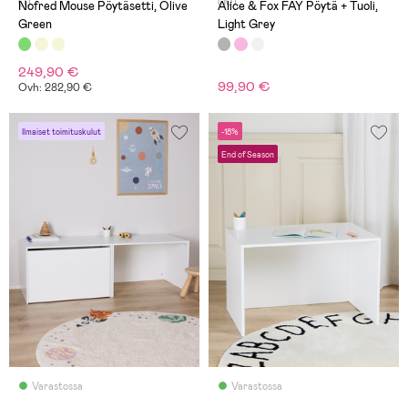
(1)
(10)
Nofred Mouse Pöytäsetti, Olive
Alice & Fox FAY Pöytä + Tuoli,
Green
Light Grey
249,90 €
99,90 €
Ovh: 282,90 €
Ilmaiset toimituskulut
-18%
End of Season
Varastossa
Varastossa