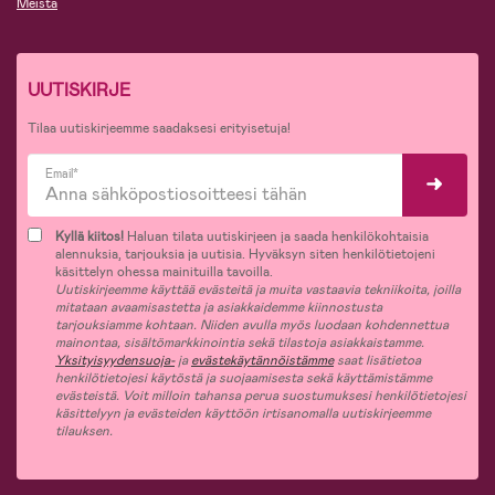
Meistä
UUTISKIRJE
Tilaa uutiskirjeemme saadaksesi erityisetuja!
Email*
Kyllä kiitos!
Haluan tilata uutiskirjeen ja saada henkilökohtaisia
alennuksia, tarjouksia ja uutisia. Hyväksyn siten henkilötietojeni
käsittelyn ohessa mainituilla tavoilla.
Uutiskirjeemme käyttää evästeitä ja muita vastaavia tekniikoita, joilla
mitataan avaamisastetta ja asiakkaidemme kiinnostusta
tarjouksiamme kohtaan. Niiden avulla myös luodaan kohdennettua
mainontaa, sisältömarkkinointia sekä tilastoja asiakkaistamme.
Yksityisyydensuoja-
ja
evästekäytännöistämme
saat lisätietoa
henkilötietojesi käytöstä ja suojaamisesta sekä käyttämistämme
evästeistä. Voit milloin tahansa perua suostumuksesi henkilötietojesi
käsittelyyn ja evästeiden käyttöön irtisanomalla uutiskirjeemme
tilauksen.