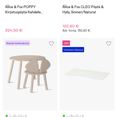
(0)
(0)
Alice & Fox POPPY
Alice & Fox CLEO Pöytä &
Kirjoituspöytä Kahdella
Hylly, Sininen/Natural
Säilytyslaatikolla, Valkoinen
122,80 €
224,50 €
Aik. hinta: 132,80 €
Ilmaiset toimituskulut
-25%
Viimeinen tilaisuus
5 JÄLJELLÄ
4 JÄLJELLÄ