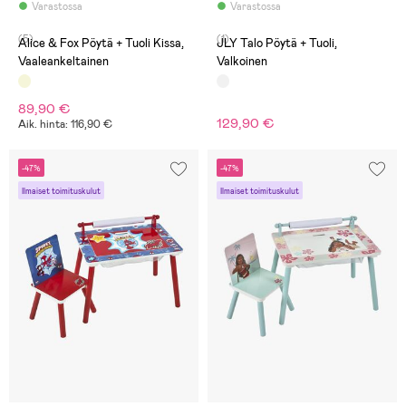
Varastossa
Varastossa
(5)
(1)
Alice & Fox Pöytä + Tuoli Kissa,
JLY Talo Pöytä + Tuoli,
Vaaleankeltainen
Valkoinen
89,90 €
129,90 €
Aik. hinta: 116,90 €
-47%
-47%
Ilmaiset toimituskulut
Ilmaiset toimituskulut