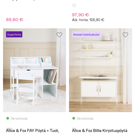
97,90 €
89,80 €
Aik. hinta: 128,90 €
Superhinta
Ilmaiset toimituskulut
Varastossa
Varastossa
(10)
(1)
Alice & Fox FAY Pöytä + Tuoli,
Alice & Fox Billie Kirjoituspöytä