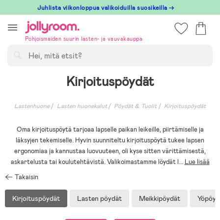
Hoppa
Juhlista viikonloppua valikoiduilla suosikeilla →
till
innehållet
Pohjoismaiden suurin lasten- ja vauvakauppa
Hae
Kirjoituspöydät
Lastenhuone
Lasten huonekalut
Pöydät & Tuolit
Kirjoituspöydät
Oma kirjoituspöytä tarjoaa lapselle paikan leikeille, piirtämiselle ja
läksyjen tekemiselle. Hyvin suunniteltu kirjoituspöytä tukee lapsen
ergonomiaa ja kannustaa luovuuteen, oli kyse sitten värittämisestä,
askartelusta tai koulutehtävistä. Valikoimastamme löydät l
...
Lue lisää
Takaisin
Kirjoituspöydät
Lasten pöydät
Meikkipöydät
Yöpöyd