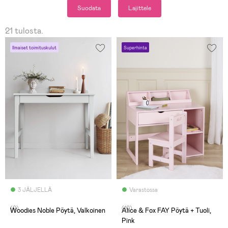
Suodata
Lajittele
21 tulosta.
Ilmaiset toimituskulut
Superhinta
3 JÄLJELLÄ
Varastossa
(0)
(10)
Woodies Noble Pöytä, Valkoinen
Alice & Fox FAY Pöytä + Tuoli,
Pink