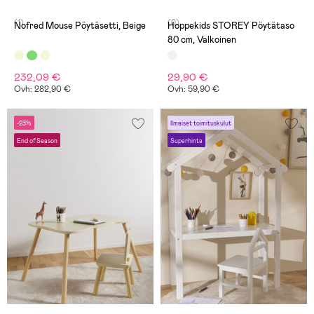
(1)
(0)
Nofred Mouse Pöytäsetti, Beige
Hoppekids STOREY Pöytätaso
80 cm, Valkoinen
232,09 €
29,90 €
Ovh: 282,90 €
Ovh: 59,90 €
-23%
Ilmaiset toimituskulut
End of Season
Superhinta