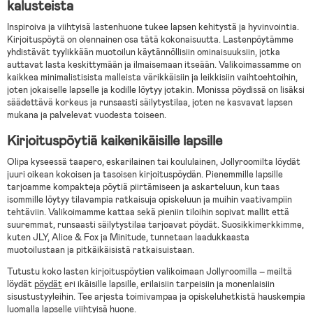
kalusteista
Inspiroiva ja viihtyisä lastenhuone tukee lapsen kehitystä ja hyvinvointia.
Kirjoituspöytä on olennainen osa tätä kokonaisuutta. Lastenpöytämme
yhdistävät tyylikkään muotoilun käytännöllisiin ominaisuuksiin, jotka
auttavat lasta keskittymään ja ilmaisemaan itseään. Valikoimassamme on
kaikkea minimalistisista malleista värikkäisiin ja leikkisiin vaihtoehtoihin,
joten jokaiselle lapselle ja kodille löytyy jotakin. Monissa pöydissä on lisäksi
säädettävä korkeus ja runsaasti säilytystilaa, joten ne kasvavat lapsen
mukana ja palvelevat vuodesta toiseen.
Kirjoituspöytiä kaikenikäisille lapsille
Olipa kyseessä taapero, eskarilainen tai koululainen, Jollyroomilta löydät
juuri oikean kokoisen ja tasoisen kirjoituspöydän. Pienemmille lapsille
tarjoamme kompakteja pöytiä piirtämiseen ja askarteluun, kun taas
isommille löytyy tilavampia ratkaisuja opiskeluun ja muihin vaativampiin
tehtäviin. Valikoimamme kattaa sekä pieniin tiloihin sopivat mallit että
suuremmat, runsaasti säilytystilaa tarjoavat pöydät. Suosikkimerkkimme,
kuten JLY, Alice & Fox ja Minitude, tunnetaan laadukkaasta
muotoilustaan ja pitkäikäisistä ratkaisuistaan.
Tutustu koko lasten kirjoituspöytien valikoimaan Jollyroomilla – meiltä
löydät
pöydät
eri ikäisille lapsille, erilaisiin tarpeisiin ja monenlaisiin
sisustustyyleihin. Tee arjesta toimivampaa ja opiskeluhetkistä hauskempia
luomalla lapselle viihtyisä huone.