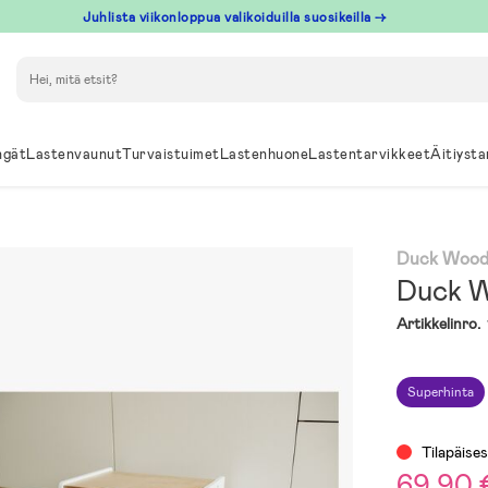
Juhlista viikonloppua valikoiduilla suosikeilla →
Hae
ngät
Lastenvaunut
Turvaistuimet
Lastenhuone
Lastentarvikkeet
Äitiysta
Duck Wood
Duck W
Artikkelinro.
Superhinta
Tilapäises
69,90