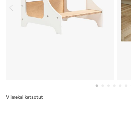
Viimeksi katsotut