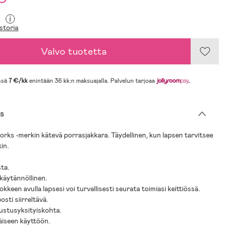
i
storia
Valvo tuotetta
ssä
7 €/kk
enintään 36 kk:n maksuajalla. Palvelun tarjoaa
.
s
s -merkin kätevä porrasjakkara. Täydellinen, kun lapsen tarvitsee
in.
sta.
 käytännöllinen.
kkeen avulla lapsesi voi turvallisesti seurata toimiasi keittiössä.
osti siirreltävä.
sustusyksityiskohta.
täiseen käyttöön.