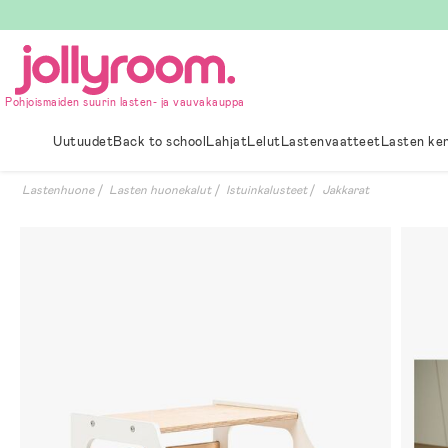
Hoppa
till
innehållet
Pohjoismaiden suurin lasten- ja vauvakauppa
Uutuudet
Back to school
Lahjat
Lelut
Lastenvaatteet
Lasten ke
Lastenhuone
Lasten huonekalut
Istuinkalusteet
Jakkarat