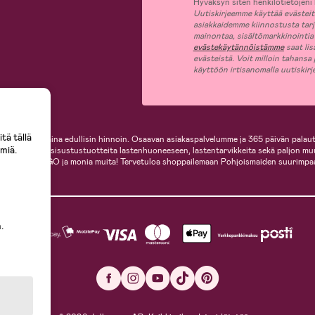
Hyväksyn siten henkilötietojeni k
Uutiskirjeemme käyttää evästeitä 
asiakkaidemme kiinnostusta tar
mainontaa, sisältömarkkinointia
evästekäytännöistämme
saat lis
evästeistä. Voit milloin tahansa
käyttöön irtisanomalla uutiskir
tä tällä
i, helposti ja aina edullisin hinnoin. Osaavan asiakaspalvelumme ja 365 päivän palaut
miä.
ille, inspiroivia sisustustuotteita lastenhuoneeseen, lastentarvikkeita sekä paljon m
te, Cybex, LEGO ja monia muita! Tervetuloa shoppailemaan Pohjoismaiden suurimpa
.