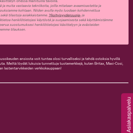
äsittelyn ohessa mainituilla tavoilla.
ja muita vastaavia tekniikoita, joilla mitataan avaamisastetta ja
jouksiamme kohtaan. Niiden avulla myös luodaan kohdennettua
 sekä tilastoja asiakkaistamme.
Yksityisyydensuoja-
ja
ätietoa henkilötietojesi käytöstä ja suojaamisesta sekä käyttämistämme
 perua suostumuksesi henkilötietojesi käsittelyyn ja evästeiden
jeemme tilauksen.
usoikeuden ansiosta voit tuntea olosi turvalliseksi ja tehdä ostoksia hyvillä
uuta. Meiltä löydät lukuisia tunnettuja tuotemerkkejä, kuten Britax, Maxi-Cosi,
an lastentarvikkeiden verkkokauppaan!
Asiakaspalvelu