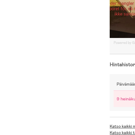
Powered by 
Hintahistor
Päivämää
9 heinäk
Katso kaikki
Katso kaikki 