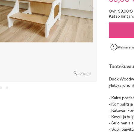
Ovh: 99,90 €
Katso hintahi
Maksa eri
Tuotekuvau
Zoom
Duck Woodwork
ylettyä johonk
- Kaksi porra
- Kompakti ja
- Kätevän koro
- Kevyt ja help
- Suloinen si
- Sopii päivit