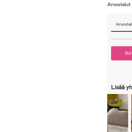
Arvostelut
Arvostel
Kir
Lisää y