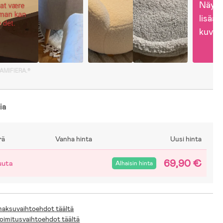
Näytä
lisää 
kuvia
GAMIFIERA.®
ia
rä
Vanha hinta
Uusi hinta
69,90 €
uuta
Alhaisin hinta
 maksuvaihtoehdot täältä
toimitusvaihtoehdot täältä