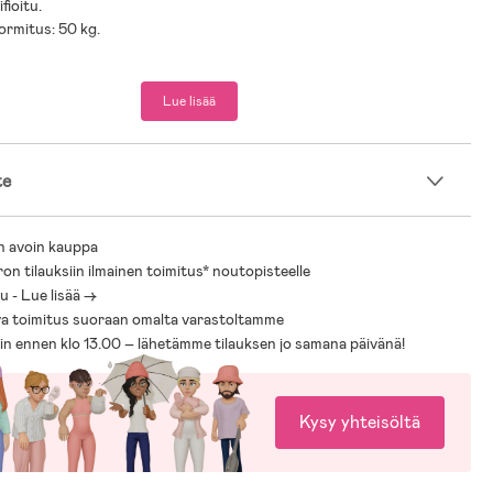
fioitu.
ormitus: 50 kg.
, MDF-levy.
Lue lisää
te
n avoin kauppa
ron tilauksiin ilmainen toimitus* noutopisteelle
 - Lue lisää ->
a toimitus suoraan omalta varastoltamme
sin ennen klo 13.00 – lähetämme tilauksen jo samana päivänä!
Kysy yhteisöltä