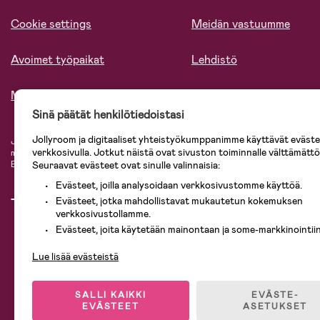
Cookie settings
Meidän vastuumme
Avoimet työpaikat
Lehdistö
Meistä
Sinä päätät henkilötiedoistasi
Jollyroom ja digitaaliset yhteistyökumppanimme käyttävät evästei
Jollyroomin laajasta valikoimasta tilaat kaiken tarvittavan lapsiperheelle nopeast
verkkosivulla. Jotkut näistä ovat sivuston toiminnalle välttämättö
mielin. Jollyroomilta saat lastenvaunut, turvaistuimet, vaatteet vauvoille ja laps
Baby Jogger, BabyBjörn, Didriksons, KidKraft, Ergobaby, Philips Avent, Neona
Seuraavat evästeet ovat sinulle valinnaisia:
Evästeet, joilla analysoidaan verkkosivustomme käyttöä.
Evästeet, jotka mahdollistavat mukautetun kokemuksen
verkkosivustollamme.
Evästeet, joita käytetään mainontaan ja some-markkinointiin
Lue lisää evästeistä
SALLI KAIKKI
EVÄSTE-
EVÄSTEET
ASETUKSET