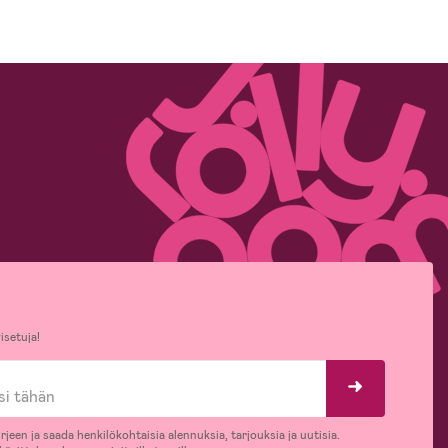
isetuja!
rjeen ja saada henkilökohtaisia alennuksia, tarjouksia ja uutisia.