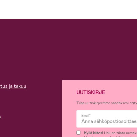
tus ja takuu
UUTISKIRJE
Tilaa uutiskirjeemme saadaksesi erity
n
Email*
Kyllä kiitos!
Haluan tilata uutiski