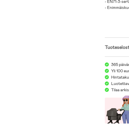
- EN71-3-serti
- Enimmäisku
- Koivuvaneri
Tuoteselos
365 päivä
Yli 100 eu
Hintatakuu
Luotettav
Tilaa arki