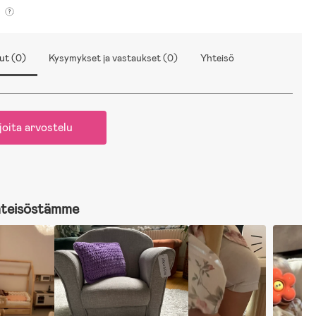
ut (0)
Kysymykset ja vastaukset (0)
Yhteisö
joita arvostelu
hteisöstämme