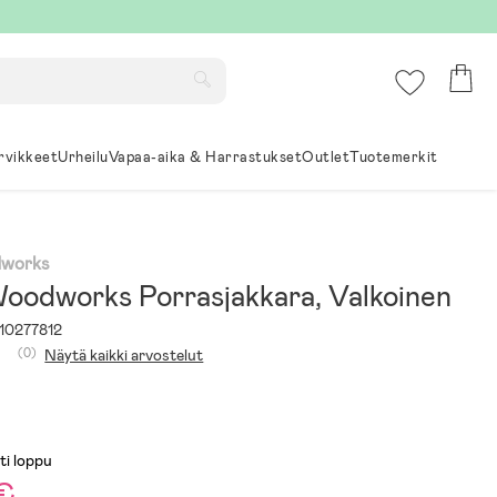
rvikkeet
Urheilu
Vapaa-aika & Harrastukset
Outlet
Tuotemerkit
works
oodworks Porrasjakkara, Valkoinen
10277812
(0)
Näytä kaikki arvostelut
ti loppu
 €