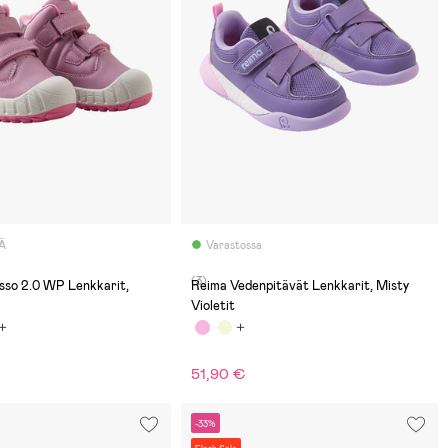
Ä
Varastossa
(3)
sso 2.0 WP Lenkkarit,
Reima Vedenpitävät Lenkkarit, Misty
Violetit
51,90 €
-33%