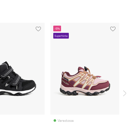
-13%
Superhinta
Varastossa