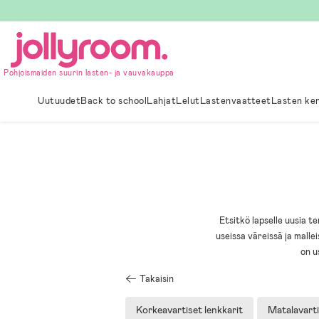
Hoppa
till
innehållet
Pohjoismaiden suurin lasten- ja vauvakauppa
Uutuudet
Back to school
Lahjat
Lelut
Lastenvaatteet
Lasten ke
Etsitkö lapselle uusia 
useissa väreissä ja mallei
on u
Takaisin
Korkeavartiset lenkkarit
Matalavarti