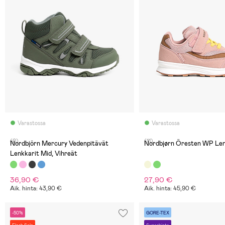
Varastossa
Varastossa
(0)
(11)
Nordbjörn Mercury Vedenpitävät
Nordbjørn Öresten WP Lenk
Lenkkarit Mid, Vihreät
36,90 €
27,90 €
Aik. hinta: 43,90 €
Aik. hinta: 45,90 €
-50%
GORE-TEX