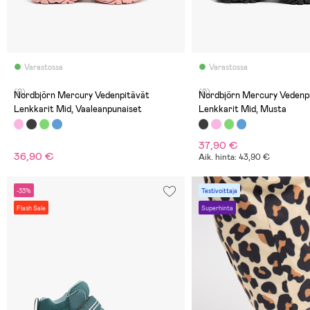
Varastossa
Varastossa
(0)
(0)
Nordbjörn Mercury Vedenpitävät
Nordbjörn Mercury Vedenpitävät
Lenkkarit Mid, Vaaleanpunaiset
Lenkkarit Mid, Musta
37,90 €
36,90 €
Aik. hinta: 43,90 €
-33%
Testivoittaja
Flash Sale
Superhinta