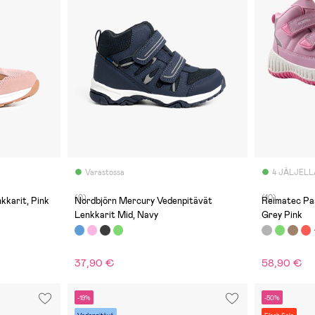
Varastossa
4 JÄLJELL
(0)
(10)
karit, Pink
Nordbjörn Mercury Vedenpitävät
Reimatec Pa
Lenkkarit Mid, Navy
Grey Pink
37,90 €
58,90 €
-19%
-50%