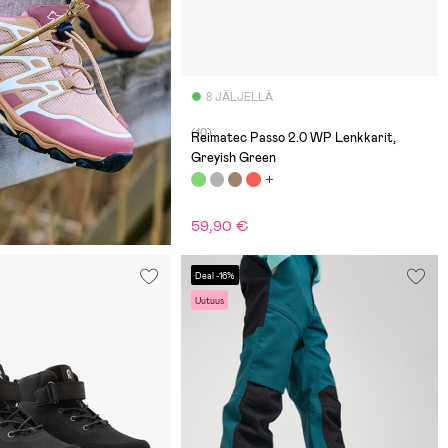
8 JÄLJELLÄ
(10)
Reimatec Passo 2.0 WP Lenkkarit,
Greyish Green
59,90 €
Deal -16%
Uutuus