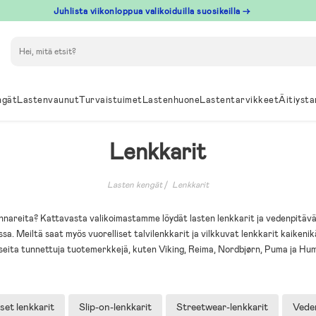
Juhlista viikonloppua valikoiduilla suosikeilla →
Hae
ngät
Lastenvaunut
Turvaistuimet
Lastenhuone
Lastentarvikkeet
Äitiysta
Lenkkarit
Lasten kengät
Lenkkarit
tennareita? Kattavasta valikoimastamme löydät lasten lenkkarit ja vedenpi
ssa. Meiltä saat myös vuorelliset talvilenkkarit ja vilkkuvat lenkkarit kaikenikäi
seita tunnettuja tuotemerkkejä, kuten Viking, Reima, Nordbjørn, Puma ja Hu
set lenkkarit
Slip-on-lenkkarit
Streetwear-lenkkarit
Veden