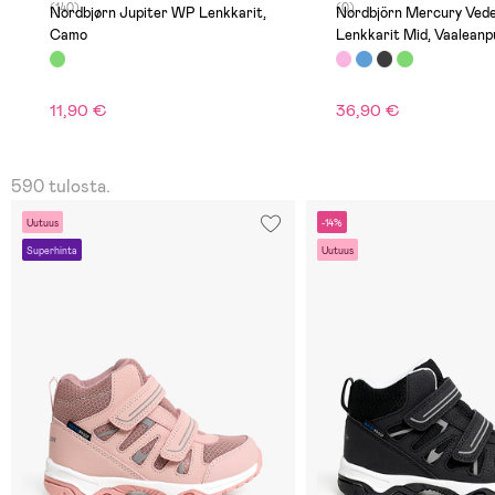
(140)
(0)
Nordbjørn Jupiter WP Lenkkarit,
Nordbjörn Mercury Vedenpitävät
Camo
Lenkkarit Mid, Vaaleanp
11,90 €
36,90 €
590 tulosta.
Uutuus
-14%
Superhinta
Uutuus