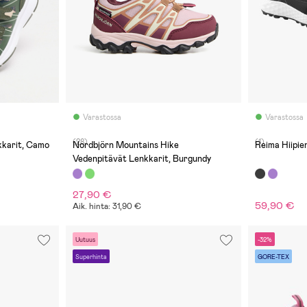
Varastossa
Varastossa
(28)
(1)
kkarit, Camo
Nordbjörn Mountains Hike
Reima Hiipi
Vedenpitävät Lenkkarit, Burgundy
27,90 €
59,90 €
Aik. hinta: 31,90 €
Uutuus
-32%
Superhinta
GORE-TEX