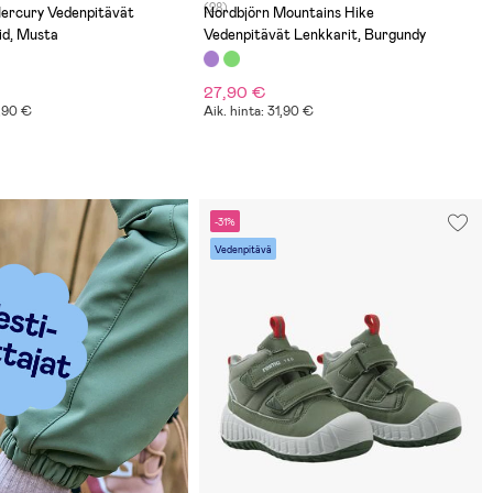
(28)
Vedenpitävät
Nordbjörn Mountains Hike
N
id, Musta
Vedenpitävät Lenkkarit, Burgundy
27,90 €
3,90 €
Aik. hinta: 31,90 €
-31%
Vedenpitävä