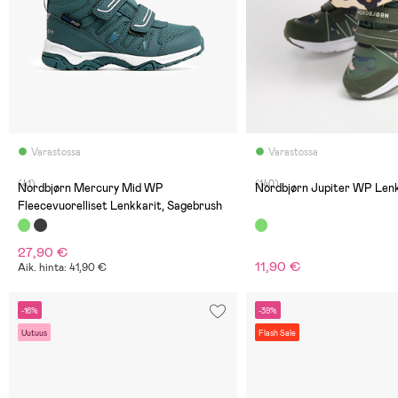
Varastossa
Varastossa
(41)
(140)
Nordbjørn Mercury Mid WP
Nordbjørn Jupiter WP Len
Fleecevuorelliset Lenkkarit, Sagebrush
27,90 €
11,90 €
Aik. hinta: 41,90 €
-16%
-39%
Uutuus
Flash Sale