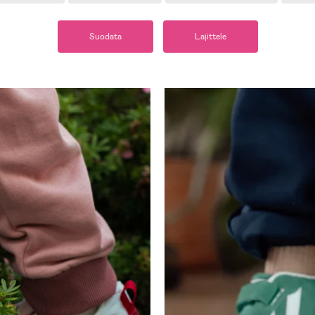
Suodata
Lajittele