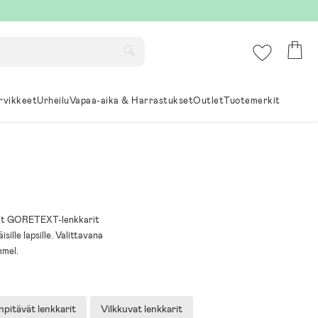
rvikkeet
Urheilu
Vapaa-aika & Harrastukset
Outlet
Tuotemerkit
tävät GORETEXT-lenkkarit
sille lapsille. Valittavana
mmel.
pitävät lenkkarit
Vilkkuvat lenkkarit