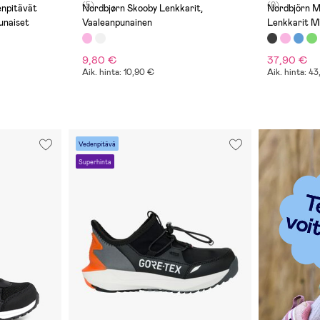
(5)
(0)
Nordbjørn Skooby Lenkkarit,
Nordbjörn Mercury 
unaiset
Vaaleanpunainen
Lenkkarit M
9,80 €
37,90 €
Aik. hinta: 10,90 €
Aik. hinta: 4
Vedenpitävä
Superhinta