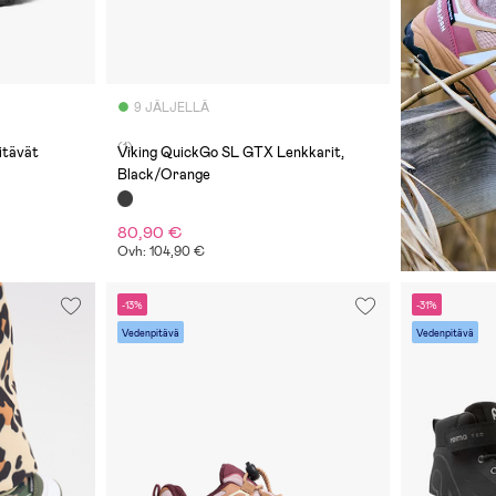
9 JÄLJELLÄ
(1)
Viking QuickGo SL GTX Lenkkarit,
Black/Orange
80,90 €
Ovh: 104,90 €
-13%
-31%
Vedenpitävä
Vedenpitävä