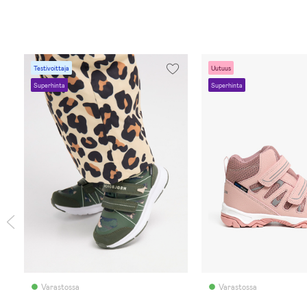
Testivoittaja
Uutuus
Superhinta
Superhinta
Varastossa
Varastossa