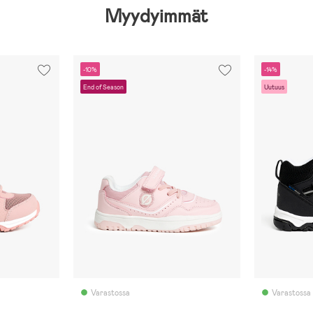
Myydyimmät
-10%
-14%
End of Season
Uutuus
Varastossa
Varastossa