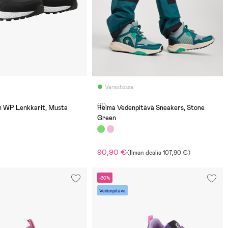
Varastossa
(0)
en WP Lenkkarit, Musta
Reima Vedenpitävä Sneakers, Stone
Green
90,90 €
(
Ilman dealia
107,90 €
)
-30%
Vedenpitävä