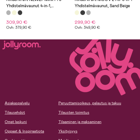
Yhdistelmävaunut 4-in-1,
Yhdistelmävaunut, Sand Beige
Moonlight Grey
309,90 €
299,90 €
Ovh: 379,90 €
Ovh: 349,90 €
Asiakaspalvelu
Peruuttamisoikeus, palautus ja takuu
Tilausehdot
Tilausten toimitus
Omat laskuni
Tilaaminen ja maksaminen
Oppaat & Inspiraatiota
Yksityisyys