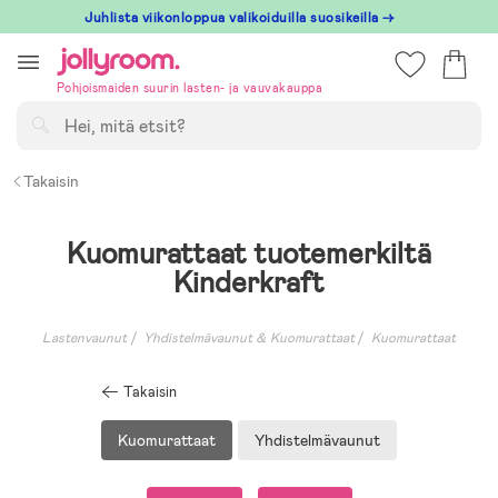
Hoppa
Juhlista viikonloppua valikoiduilla suosikeilla →
till
innehållet
Pohjoismaiden suurin lasten- ja vauvakauppa
Hae
Takaisin
Kuomurattaat tuotemerkiltä
Kinderkraft
Lastenvaunut
Yhdistelmävaunut & Kuomurattaat
Kuomurattaat
Takaisin
Kuomurattaat
Yhdistelmävaunut