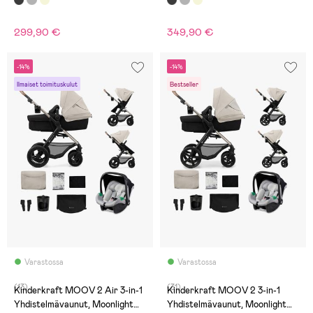
299,90 €
349,90 €
-14%
-14%
Ilmaiset toimituskulut
Bestseller
Varastossa
Varastossa
(13)
(31)
Kinderkraft MOOV 2 Air 3-in-1
Kinderkraft MOOV 2 3-in-1
Yhdistelmävaunut, Moonlight
Yhdistelmävaunut, Moonlight