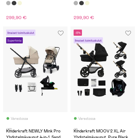
Grey
Grey
299,90 €
299,90 €
Ilmaiset toimituskulut
-13%
Superhinta
Ilmaiset toimituskulut
Varastossa
Varastossa
(12)
(1)
Kinderkraft NEWLY Mink Pro
Kinderkraft MOOV 2 XL Air
Yhdistelmävaunut 4-in-1, Sand
Yhdistelmävaunut, Pure Black