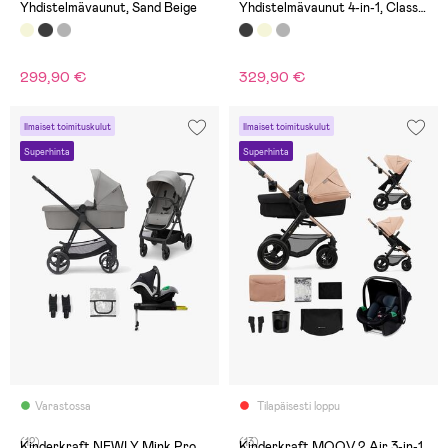
Yhdistelmävaunut, Sand Beige
Yhdistelmävaunut 4-in-1, Classic
Black
299,90 €
329,90 €
Ilmaiset toimituskulut
Ilmaiset toimituskulut
Superhinta
Superhinta
Varastossa
Tilapäisesti loppu
(12)
(13)
Kinderkraft NEWLY Mink Pro
Kinderkraft MOOV 2 Air 3-in-1