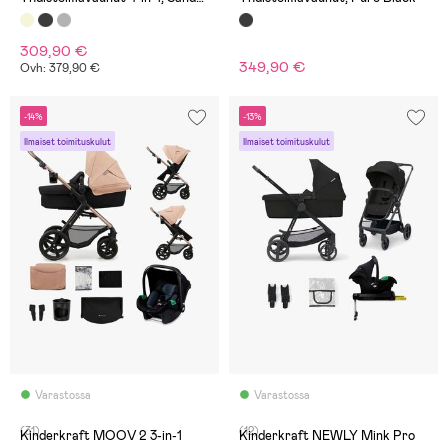
Beige
309,90 €
349,90 €
Ovh: 379,90 €
-14%
-13%
Ilmaiset toimituskulut
Ilmaiset toimituskulut
Varastossa
Varastossa
(31)
(12)
Kinderkraft MOOV 2 3-in-1
Kinderkraft NEWLY Mink Pro