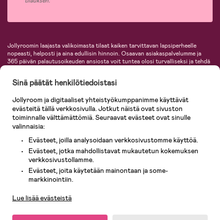
tilauksen.
Jollyroomin laajasta valikoimasta tilaat kaiken tarvittavan lapsiperheelle
nopeasti, helposti ja aina edullisin hinnoin. Osaavan asiakaspalvelumme ja
365 päivän palautusoikeuden ansiosta voit tuntea olosi turvalliseksi ja tehdä
ostoksia hyvillä mielin. Jollyroomilta saat lastenvaunut, turvaistuimet,
vaatteet vauvoille ja lapsille, inspiroivia sisustustuotteita lastenhuoneeseen,
Sinä päätät henkilötiedoistasi
lastentarvikkeita sekä paljon muuta. Meiltä löydät lukuisia tunnettuja
tuotemerkkejä, kuten Britax, Maxi-Cosi, Baby Jogger, BabyBjörn, Didriksons,
Jollyroom ja digitaaliset yhteistyökumppanimme käyttävät
KidKraft, Ergobaby, Philips Avent, Neonate, Cybex, LEGO ja monia muita!
evästeitä tällä verkkosivulla. Jotkut näistä ovat sivuston
Tervetuloa shoppailemaan Pohjoismaiden suurimpaan lastentarvikkeiden
verkkokauppaan!
toiminnalle välttämättömiä. Seuraavat evästeet ovat sinulle
valinnaisia:
Evästeet, joilla analysoidaan verkkosivustomme käyttöä.
Evästeet, jotka mahdollistavat mukautetun kokemuksen
verkkosivustollamme.
Evästeet, joita käytetään mainontaan ja some-
Asiakaspalvelu
markkinointiin.
Lue lisää evästeistä
© 2026 Jollyroom AB. Kaikki oikeudet pidätetään.