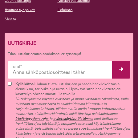
Cookie settings
Meidän vastuumme
Avoimet työpaikat
Lehdistö
Meistä
UUTISKIRJE
Tilaa uutiskirjeemme saadaksesi erityisetuja!
Email*
Kyllä kiitos!
Haluan tilata uutiskirjeen ja saada henkilökohtaisia
alennuksia, tarjouksia ja uutisia. Hyväksyn siten henkilötietojeni
käsittelyn ohessa mainituilla tavoilla.
Uutiskirjeemme käyttää evästeitä ja muita vastaavia tekniikoita, joilla
mitataan avaamisastetta ja asiakkaidemme kiinnostusta
tarjouksiamme kohtaan. Niiden avulla myös luodaan kohdennettua
mainontaa, sisältömarkkinointia sekä tilastoja asiakkaistamme.
Yksityisyydensuoja-
ja
evästekäytännöistämme
saat lisätietoa
henkilötietojesi käytöstä ja suojaamisesta sekä käyttämistämme
evästeistä. Voit milloin tahansa perua suostumuksesi henkilötietojesi
käsittelyyn ja evästeiden käyttöön irtisanomalla uutiskirjeemme