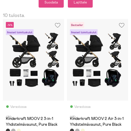
Suodata
Lajittele
10 tulosta.
-14%
Bestseller
Ilmaiset toimituskulut
Ilmaiset toimituskulut
Varastossa
Varastossa
(31)
(13)
Kinderkraft MOOV 2 3-in-1
Kinderkraft MOOV 2 Air 3-in-1
Yhdistelmävaunut, Pure Black
Yhdistelmävaunut, Pure Black