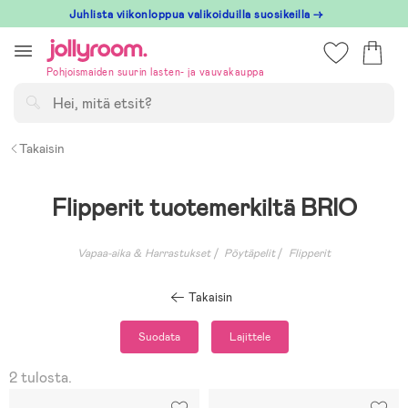
Hoppa
Juhlista viikonloppua valikoiduilla suosikeilla →
till
innehållet
Pohjoismaiden suurin lasten- ja vauvakauppa
Hae
Takaisin
Flipperit tuotemerkiltä BRIO
Vapaa-aika & Harrastukset
Pöytäpelit
Flipperit
Takaisin
Suodata
Lajittele
2 tulosta.