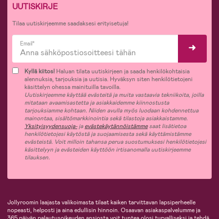
UUTISKIRJE
Tilaa uutiskirjeemme saadaksesi erityisetuja!
Email*
Kyllä kiitos!
Haluan tilata uutiskirjeen ja saada henkilökohtaisia
alennuksia, tarjouksia ja uutisia. Hyväksyn siten henkilötietojeni
käsittelyn ohessa mainituilla tavoilla.
Uutiskirjeemme käyttää evästeitä ja muita vastaavia tekniikoita, joilla
mitataan avaamisastetta ja asiakkaidemme kiinnostusta
tarjouksiamme kohtaan. Niiden avulla myös luodaan kohdennettua
mainontaa, sisältömarkkinointia sekä tilastoja asiakkaistamme.
Yksityisyydensuoja-
ja
evästekäytännöistämme
saat lisätietoa
henkilötietojesi käytöstä ja suojaamisesta sekä käyttämistämme
evästeistä. Voit milloin tahansa perua suostumuksesi henkilötietojesi
käsittelyyn ja evästeiden käyttöön irtisanomalla uutiskirjeemme
tilauksen.
Jollyroomin laajasta valikoimasta tilaat kaiken tarvittavan lapsiperheelle
nopeasti, helposti ja aina edullisin hinnoin. Osaavan asiakaspalvelumme ja
365 päivän palautusoikeuden ansiosta voit tuntea olosi turvalliseksi ja tehdä