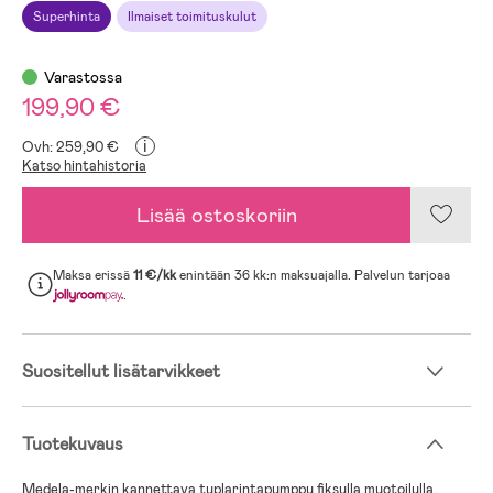
Superhinta
Ilmaiset toimituskulut
Varastossa
199,90 €
i
Ovh: 259,90 €
Katso hintahistoria
Lisää ostoskoriin
Maksa erissä
11 €/kk
enintään 36 kk:n maksuajalla. Palvelun tarjoaa
.
Suositellut lisätarvikkeet
Tuotekuvaus
Medela-merkin kannettava tuplarintapumppu fiksulla muotoilulla.