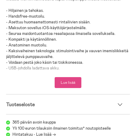
- Hiljainen ja tehokas.
- Handsfree-muotoilu.
- Asettuu huomaamattomasti rintaliivien sisään.
- Maksuton sovellus iOS-käyttöjärjestelmälle.
- Seuraa maidontuotantoa reaaliajassa ilmaisella sovelluksella.
- Kompakti ja käytännöllinen.
- Anatominen muotoilu.
- Kaksivaiheinen teknologia: stimulointivaihe ja vauvan imemisliikkeitä
jäljittelevä pumppausvaihe.
- Voidaan pestä joko käsin tai tiskikoneessa.
- USB-johdolla ladattava akku.
- Pakkaukseen sisältyy: 2 21 mm:n rintasuppiloa, 2 24 mm:n
rintasuppiloa, 2 pulloa, 2 pullonkorkkia, 1 USB-latauskaapeli, 2
Lue lisää
jalustaa.
- Ikäsuositus: 0 kk +.
Tuoteseloste
- Polypropeeni, muovi, silikoni.
365 päivän avoin kauppa
Yli 100 euron tilauksiin ilmainen toimitus* noutopisteelle
Hintatakuu - Lue lisää ->