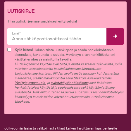
UUTISKIRJE
Tilaa uutiskirjeemme saadaksesi erityisetuja!
Email*
Kyllä kiitos!
Haluan tilata uutiskirjeen ja saada henkilökohtaisia
alennuksia, tarjouksia ja uutisia. Hyväksyn siten henkilötietojeni
käsittelyn ohessa mainituilla tavoilla.
Uutiskirjeemme käyttää evästeitä ja muita vastaavia tekniikoita, joilla
mitataan avaamisastetta ja asiakkaidemme kiinnostusta
tarjouksiamme kohtaan. Niiden avulla myös luodaan kohdennettua
mainontaa, sisältömarkkinointia sekä tilastoja asiakkaistamme.
Yksityisyydensuoja-
ja
evästekäytännöistämme
saat lisätietoa
henkilötietojesi käytöstä ja suojaamisesta sekä käyttämistämme
evästeistä. Voit milloin tahansa perua suostumuksesi henkilötietojesi
käsittelyyn ja evästeiden käyttöön irtisanomalla uutiskirjeemme
tilauksen.
Jollyroomin laajasta valikoimasta tilaat kaiken tarvittavan lapsiperheelle