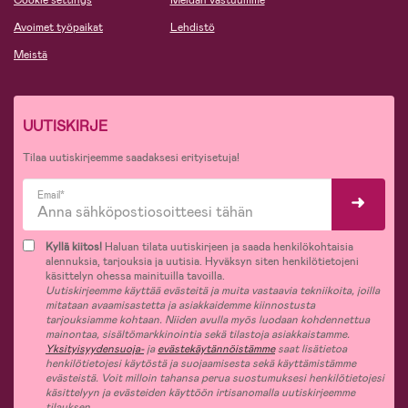
Avoimet työpaikat
Lehdistö
Meistä
UUTISKIRJE
Tilaa uutiskirjeemme saadaksesi erityisetuja!
Email*
Kyllä kiitos!
Haluan tilata uutiskirjeen ja saada henkilökohtaisia
alennuksia, tarjouksia ja uutisia. Hyväksyn siten henkilötietojeni
käsittelyn ohessa mainituilla tavoilla.
Uutiskirjeemme käyttää evästeitä ja muita vastaavia tekniikoita, joilla
mitataan avaamisastetta ja asiakkaidemme kiinnostusta
tarjouksiamme kohtaan. Niiden avulla myös luodaan kohdennettua
mainontaa, sisältömarkkinointia sekä tilastoja asiakkaistamme.
Yksityisyydensuoja-
ja
evästekäytännöistämme
saat lisätietoa
henkilötietojesi käytöstä ja suojaamisesta sekä käyttämistämme
evästeistä. Voit milloin tahansa perua suostumuksesi henkilötietojesi
käsittelyyn ja evästeiden käyttöön irtisanomalla uutiskirjeemme
tilauksen.