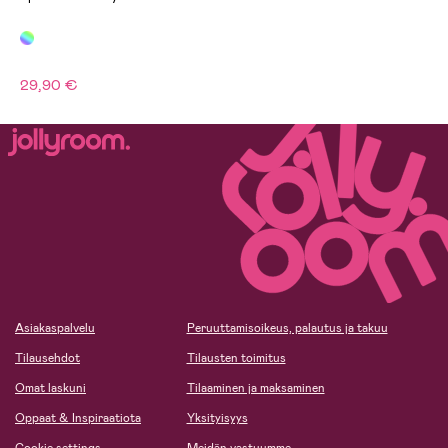
29,90 €
Asiakaspalvelu
Peruuttamisoikeus, palautus ja takuu
Tilausehdot
Tilausten toimitus
Omat laskuni
Tilaaminen ja maksaminen
Oppaat & Inspiraatiota
Yksityisyys
Cookie settings
Meidän vastuumme