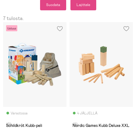
Suodata
Lajittele
7 tulosta.
Uutuus
Varastossa
4 JÄLJELLÄ
(0)
(0)
Schildkröt Kubb-peli
Nordic Games Kubb Deluxe XXL