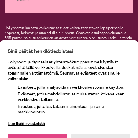
Jollyroomin laajasta valikoimasta tilaat kaiken tarvittavan lapsiperheelle
nopeasti, helposti ja aina edullisin hinnoin. Osaavan asiakaspalvelumme ja
365 päivän palautusoikeuden ansiosta voit tuntea olosi turvalliseksi ja tehdä
ostoksia hyvillä mielin. Jollyroomilta saat lastenvaunut, turvaistuimet,
vaatteet vauvoille ja lapsille, inspiroivia sisustustuotteita lastenhuoneeseen,
Sinä päätät henkilötiedoistasi
lastentarvikkeita sekä paljon muuta. Meiltä löydät lukuisia tunnettuja
tuotemerkkejä, kuten Britax, Maxi-Cosi, Baby Jogger, BabyBjörn, Didriksons,
Jollyroom ja digitaaliset yhteistyökumppanimme käyttävät
KidKraft, Ergobaby, Philips Avent, Neonate, Cybex, LEGO ja monia muita!
evästeitä tällä verkkosivulla. Jotkut näistä ovat sivuston
Tervetuloa shoppailemaan Pohjoismaiden suurimpaan lastentarvikkeiden
verkkokauppaan!
toiminnalle välttämättömiä. Seuraavat evästeet ovat sinulle
valinnaisia:
Evästeet, joilla analysoidaan verkkosivustomme käyttöä.
Evästeet, jotka mahdollistavat mukautetun kokemuksen
verkkosivustollamme.
Evästeet, joita käytetään mainontaan ja some-
Asiakaspalvelu
markkinointiin.
Lue lisää evästeistä
© 2026 Jollyroom AB. Kaikki oikeudet pidätetään.