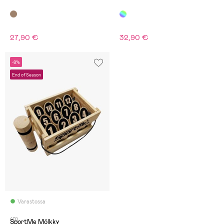
27,90 €
32,90 €
-9%
End of Season
Varastossa
(0)
SportMe Mölkky