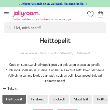
Hoppa
Juhlista viikonloppua valikoiduilla suosikeilla →
till
innehållet
Pohjoismaiden suurin lasten- ja vauvakauppa
Hae
Heittopelit
Vapaa-aika & Harrastukset
Ulkopelit
Heittopelit
Kubb on suosittu ulkoilmapeli, jota voi pelata puistossa tai pihalla.
Kubb sopii isoillekin seurueille ja on hauska aktiviteetti koko perheelle.
Valikoimastamme löydät varmasti sopivan pelin jota lapsesi tulevat
rakastamaan!
Takaisin
Heittopelit
Frisbeet
Kroketti
Muut lajit
Polttopa