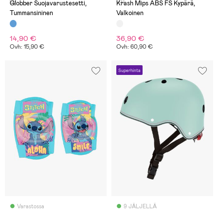
(1)
(0)
Globber Suojavarustesetti,
Krash Mips ABS FS Kypärä,
Tummansininen
Valkoinen
14,90 €
36,90 €
Ovh: 15,90 €
Ovh: 60,90 €
Superhinta
Varastossa
9 JÄLJELLÄ