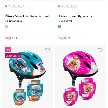
7 JÄLJELLÄ
9 JÄLJELLÄ
(0)
(0)
Disney Minni Hiiri Rullaluistimet
Disney Frozen Kypärä Ja
+ Suojasarja
Suojasetti
46,90 €
46,90 €
-18%
End of Season