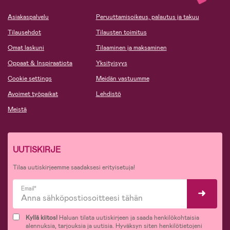
Asiakaspalvelu
Peruuttamisoikeus, palautus ja takuu
Tilausehdot
Tilausten toimitus
Omat laskuni
Tilaaminen ja maksaminen
Oppaat & Inspiraatiota
Yksityisyys
Cookie settings
Meidän vastuumme
Avoimet työpaikat
Lehdistö
Meistä
UUTISKIRJE
Tilaa uutiskirjeemme saadaksesi erityisetuja!
Email*
Kyllä kiitos!
Haluan tilata uutiskirjeen ja saada henkilökohtaisia
alennuksia, tarjouksia ja uutisia. Hyväksyn siten henkilötietojeni