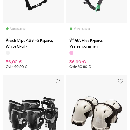
Varastossa
Varastossa
(0)
(4)
Krash Mips ABS FS Kypärä,
STIGA Play Kypärä,
White Skully
Vaaleanpunainen
36,90 €
36,90 €
Ovh: 60,90 €
Ovh: 40,90 €