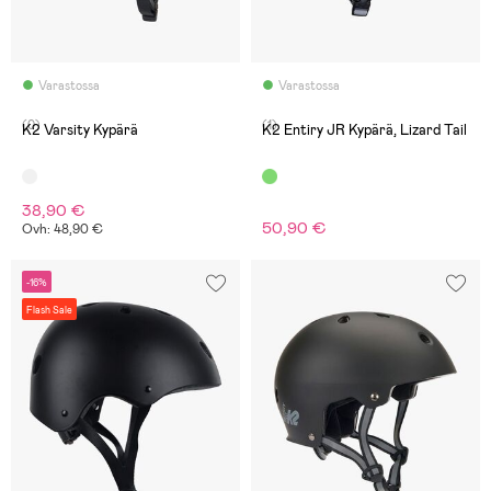
Varastossa
Varastossa
(0)
(1)
K2 Varsity Kypärä
K2 Entiry JR Kypärä, Lizard Tail
38,90 €
50,90 €
Ovh: 48,90 €
-16%
Flash Sale