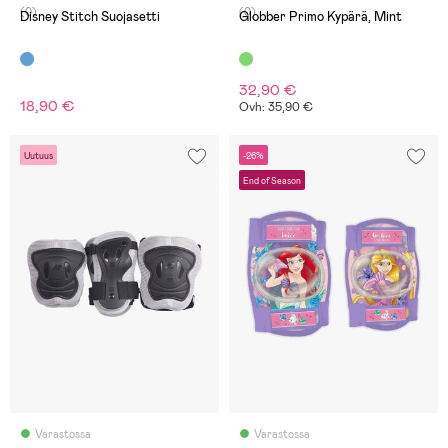
(0)
(0)
Disney Stitch Suojasetti
Globber Primo Kypärä, Mint
32,90 €
18,90 €
Ovh: 35,90 €
Uutuus
-26%
End of Season
Varastossa
Varastossa