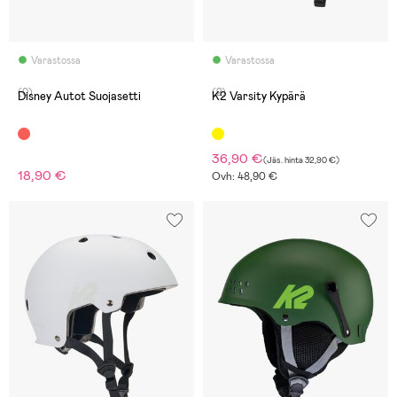
Varastossa
Varastossa
(0)
(2)
Disney Autot Suojasetti
K2 Varsity Kypärä
36,90 €
(
Jäs. hinta
32,90 €
)
18,90 €
Ovh: 48,90 €