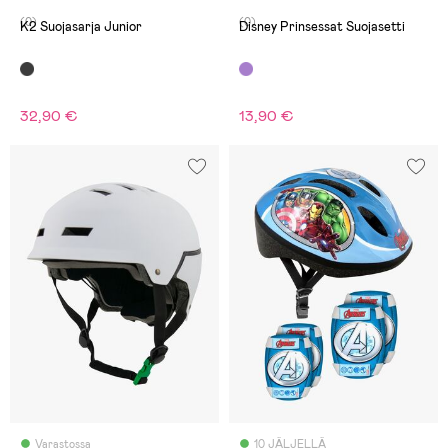
(0)
(0)
K2 Suojasarja Junior
Disney Prinsessat Suojasetti
32,90 €
13,90 €
Varastossa
10 JÄLJELLÄ