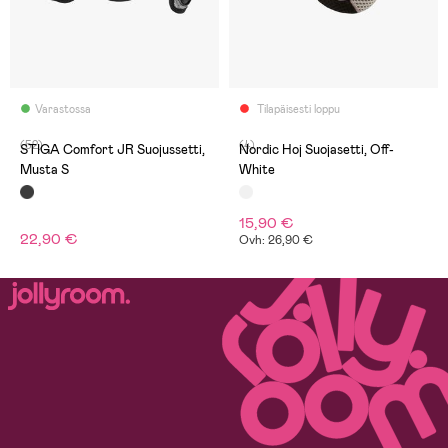
Varastossa
Tilapäisesti loppu
(52)
(4)
STIGA Comfort JR Suojussetti,
Nordic Hoj Suojasetti, Off-
Musta S
White
15,90 €
22,90 €
Ovh: 26,90 €