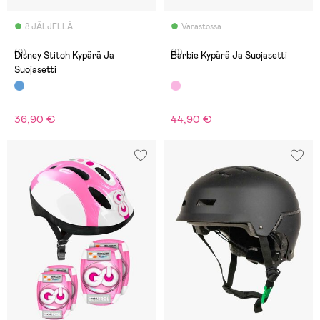
8 JÄLJELLÄ
Varastossa
(0)
(0)
Disney Stitch Kypärä Ja
Barbie Kypärä Ja Suojasetti
Suojasetti
36,90 €
44,90 €