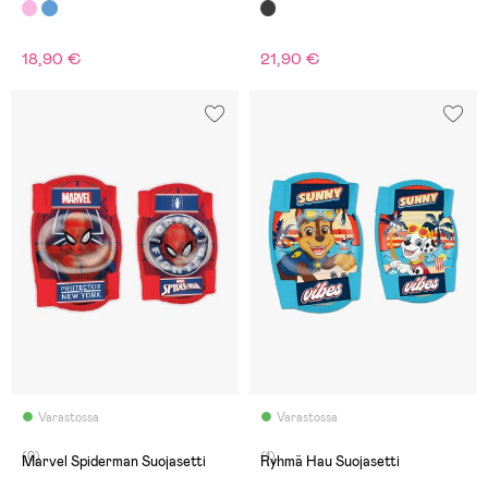
18,90 €
21,90 €
Varastossa
Varastossa
(0)
(1)
Marvel Spiderman Suojasetti
Ryhmä Hau Suojasetti