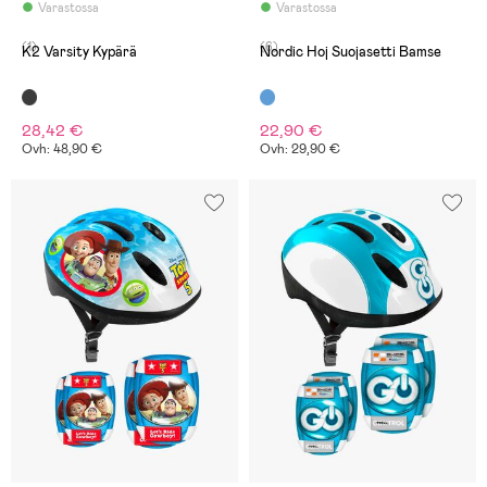
Varastossa
Varastossa
(1)
(6)
K2 Varsity Kypärä
Nordic Hoj Suojasetti Bamse
28,42 €
22,90 €
Ovh: 48,90 €
Ovh: 29,90 €