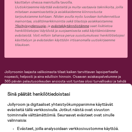
käsittelyn ohessa mainituilla tavoilla.
Uutiskirjeemme käyttää evästeitä ja muita vastaavia tekniikoita, joilla
mitataan avaamisastetta ja asiakkaidemme kiinnostusta
tarjouksiamme kohtaan. Niiden avulla myös luodaan kohdennettua
mainontaa, sisältömarkkinointia sekä tilastoja asiakkaistamme.
Yksityisyydensuoja-
ja
evästekäytännöistämme
saat lisätietoa
henkilötietojesi käytöstä ja suojaamisesta sekä käyttämistämme
evästeistä. Voit milloin tahansa perua suostumuksesi henkilötietojesi
käsittelyyn ja evästeiden käyttöön irtisanomalla uutiskirjeemme
tilauksen.
Jollyroomin laajasta valikoimasta tilaat kaiken tarvittavan lapsiperheelle
nopeasti, helposti ja aina edullisin hinnoin. Osaavan asiakaspalvelumme ja
365 päivän palautusoikeuden ansiosta voit tuntea olosi turvalliseksi ja tehdä
ostoksia hyvillä mielin. Jollyroomilta saat lastenvaunut, turvaistuimet,
vaatteet vauvoille ja lapsille, inspiroivia sisustustuotteita lastenhuoneeseen,
Sinä päätät henkilötiedoistasi
lastentarvikkeita sekä paljon muuta. Meiltä löydät lukuisia tunnettuja
tuotemerkkejä, kuten Britax, Maxi-Cosi, Baby Jogger, BabyBjörn, Didriksons,
Jollyroom ja digitaaliset yhteistyökumppanimme käyttävät
KidKraft, Ergobaby, Philips Avent, Neonate, Cybex, LEGO ja monia muita!
evästeitä tällä verkkosivulla. Jotkut näistä ovat sivuston
Tervetuloa shoppailemaan Pohjoismaiden suurimpaan lastentarvikkeiden
verkkokauppaan!
toiminnalle välttämättömiä. Seuraavat evästeet ovat sinulle
valinnaisia:
Evästeet, joilla analysoidaan verkkosivustomme käyttöä.