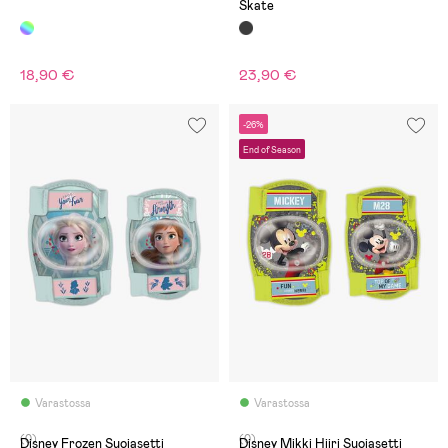
Skate
18,90 €
23,90 €
-26%
End of Season
Varastossa
Varastossa
(0)
(0)
Disney Frozen Suojasetti
Disney Mikki Hiiri Suojasetti