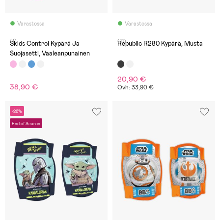
Varastossa
Varastossa
(1)
(11)
Skids Control Kypärä Ja
Republic R280 Kypärä, Musta
Suojasetti, Vaaleanpunainen
20,90 €
38,90 €
Ovh: 33,90 €
-26%
End of Season