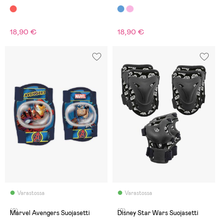
18,90 €
18,90 €
Varastossa
Varastossa
(0)
(0)
Marvel Avengers Suojasetti
Disney Star Wars Suojasetti