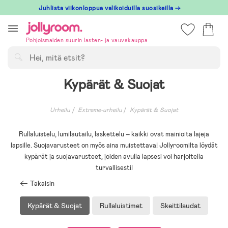
Hoppa
Juhlista viikonloppua valikoiduilla suosikeilla →
till
innehållet
Pohjoismaiden suurin lasten- ja vauvakauppa
Hae
Kypärät & Suojat
Urheilu
Extreme-urheilu
Kypärät & Suojat
Rullaluistelu, lumilautailu, laskettelu – kaikki ovat mainioita lajeja
lapsille. Suojavarusteet on myös aina muistettava! Jollyroomilta löydät
kypärät ja suojavarusteet, joiden avulla lapsesi voi harjoitella
turvallisesti!
Takaisin
Kypärät & Suojat
Rullaluistimet
Skeittilaudat