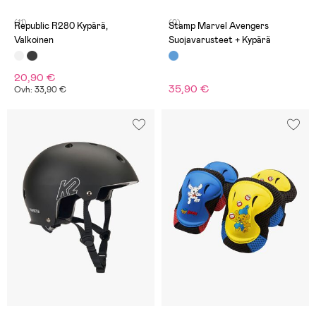
(11)
(0)
Republic R280 Kypärä,
Stamp Marvel Avengers
Valkoinen
Suojavarusteet + Kypärä
20,90 €
35,90 €
Ovh: 33,90 €