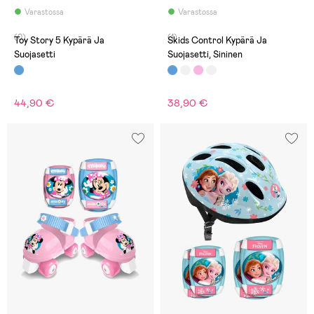
Varastossa
Varastossa
(0)
(1)
Toy Story 5 Kypärä Ja
Skids Control Kypärä Ja
Suojasetti
Suojasetti, Sininen
44,90 €
38,90 €