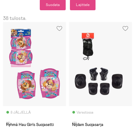
Suodata
Lajittele
38 tulosta.
8 JÄLJELLÄ
Varastossa
(1)
(0)
Ryhmä Hau Girls Suojasetti
Nijdam Suojasarja