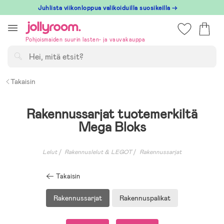
Hoppa
Juhlista viikonloppua valikoiduilla suosikeilla →
till
innehållet
Pohjoismaiden suurin lasten- ja vauvakauppa
Hae
Takaisin
Rakennussarjat tuotemerkiltä
Mega Bloks
Lelut
Rakennuslelut & LEGOT
Rakennussarjat
Takaisin
Rakennussarjat
Rakennuspalikat