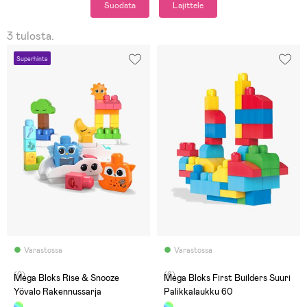
Suodata
Lajittele
3 tulosta.
Superhinta
Varastossa
Varastossa
(0)
(6)
Mega Bloks Rise & Snooze
Mega Bloks First Builders Suuri
Yövalo Rakennussarja
Palikkalaukku 60