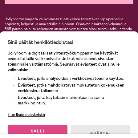
Jollyroomin laajasta valikoimasta tilaat kaiken tarvittavan lapsiperheelle
nopeasti, helposti ja aina edullisin hinnoin. Osaavan asiakaspalvelumme ja
365 päivän palautusoikeuden ansiosta voit tuntea olosi turvalliseksi ja tehdä
ostoksia hyvillä mielin. Jollyroomilta saat lastenvaunut, turvaistuimet,
vaatteet vauvoille ja lapsille, inspiroivia sisustustuotteita lastenhuoneeseen,
Sinä päätät henkilötiedoistasi
lastentarvikkeita sekä paljon muuta. Meiltä löydät lukuisia tunnettuja
tuotemerkkejä, kuten Britax, Maxi-Cosi, Baby Jogger, BabyBjörn, Didriksons,
Jollyroom ja digitaaliset yhteistyökumppanimme käyttävät
KidKraft, Ergobaby, Philips Avent, Neonate, Cybex, LEGO ja monia muita!
evästeitä tällä verkkosivulla. Jotkut näistä ovat sivuston
Tervetuloa shoppailemaan Pohjoismaiden suurimpaan lastentarvikkeiden
verkkokauppaan!
toiminnalle välttämättömiä. Seuraavat evästeet ovat sinulle
valinnaisia:
Evästeet, joilla analysoidaan verkkosivustomme käyttöä.
Evästeet, jotka mahdollistavat mukautetun kokemuksen
verkkosivustollamme.
Evästeet, joita käytetään mainontaan ja some-
Asiakaspalvelu
markkinointiin.
Lue lisää evästeistä
© 2026 Jollyroom AB. Kaikki oikeudet pidätetään.
SALLI
EVÄSTE-
KAIKKI