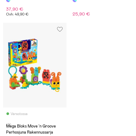
37,90 €
25,90 €
Ovh: 49,90 €
Varastossa
(0)
Mega Bloks Move 'n Groove
Perhosjuna Rakennussarja