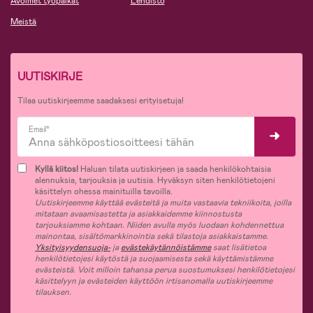
Avoimet työpaikat
Lehdistö
Meistä
UUTISKIRJE
Tilaa uutiskirjeemme saadaksesi erityisetuja!
Email*
Kyllä kiitos!
Haluan tilata uutiskirjeen ja saada henkilökohtaisia
alennuksia, tarjouksia ja uutisia. Hyväksyn siten henkilötietojeni
käsittelyn ohessa mainituilla tavoilla.
Uutiskirjeemme käyttää evästeitä ja muita vastaavia tekniikoita, joilla
mitataan avaamisastetta ja asiakkaidemme kiinnostusta
tarjouksiamme kohtaan. Niiden avulla myös luodaan kohdennettua
mainontaa, sisältömarkkinointia sekä tilastoja asiakkaistamme.
Yksityisyydensuoja-
ja
evästekäytännöistämme
saat lisätietoa
henkilötietojesi käytöstä ja suojaamisesta sekä käyttämistämme
evästeistä. Voit milloin tahansa perua suostumuksesi henkilötietojesi
käsittelyyn ja evästeiden käyttöön irtisanomalla uutiskirjeemme
tilauksen.