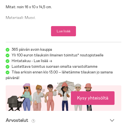
Mitat: noin 16 x 10 x 14,5 cm.
Materiaali: Muovi.
Lue lisää
365 päivän avoin kauppa
Yli 100 euron tilauksiin ilmainen toimitus* noutopisteelle
Hintatakuu - Lue lisää ->
Luotettava toimitus suoraan omalta varastoltamme
Tilaa arkisin ennen klo 13.00 – lähetämme tilauksen jo samana
päivänä!
Kysy yhteisöltä
Arvostelut