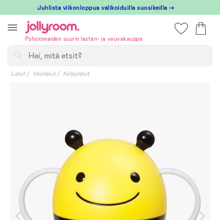
Hoppa
Juhlista viikonloppua valikoiduilla suosikeilla →
till
innehållet
Pohjoismaiden suurin lasten- ja vauvakauppa
Hae
Lelut
Vesilelut
Kylpylelut