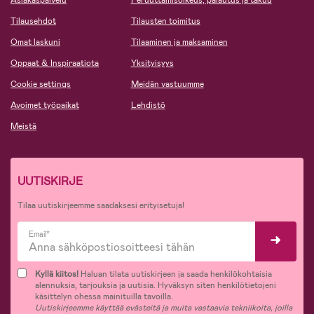
Tilausehdot
Tilausten toimitus
Omat laskuni
Tilaaminen ja maksaminen
Oppaat & Inspiraatiota
Yksityisyys
Cookie settings
Meidän vastuumme
Avoimet työpaikat
Lehdistö
Meistä
UUTISKIRJE
Tilaa uutiskirjeemme saadaksesi erityisetuja!
Email*
Kyllä kiitos!
Haluan tilata uutiskirjeen ja saada henkilökohtaisia
alennuksia, tarjouksia ja uutisia. Hyväksyn siten henkilötietojeni
käsittelyn ohessa mainituilla tavoilla.
Uutiskirjeemme käyttää evästeitä ja muita vastaavia tekniikoita, joilla