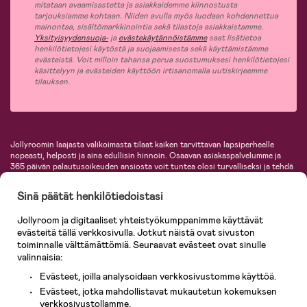
mitataan avaamisastetta ja asiakkaidemme kiinnostusta
tarjouksiamme kohtaan. Niiden avulla myös luodaan kohdennettua
mainontaa, sisältömarkkinointia sekä tilastoja asiakkaistamme.
Yksityisyydensuoja-
ja
evästekäytännöistämme
saat lisätietoa
henkilötietojesi käytöstä ja suojaamisesta sekä käyttämistämme
evästeistä. Voit milloin tahansa perua suostumuksesi henkilötietojesi
käsittelyyn ja evästeiden käyttöön irtisanomalla uutiskirjeemme
tilauksen.
Jollyroomin laajasta valikoimasta tilaat kaiken tarvittavan lapsiperheelle
nopeasti, helposti ja aina edullisin hinnoin. Osaavan asiakaspalvelumme ja
365 päivän palautusoikeuden ansiosta voit tuntea olosi turvalliseksi ja tehdä
ostoksia hyvillä mielin. Jollyroomilta saat lastenvaunut, turvaistuimet,
vaatteet vauvoille ja lapsille, inspiroivia sisustustuotteita lastenhuoneeseen,
Sinä päätät henkilötiedoistasi
lastentarvikkeita sekä paljon muuta. Meiltä löydät lukuisia tunnettuja
tuotemerkkejä, kuten Britax, Maxi-Cosi, Baby Jogger, BabyBjörn, Didriksons,
Jollyroom ja digitaaliset yhteistyökumppanimme käyttävät
KidKraft, Ergobaby, Philips Avent, Neonate, Cybex, LEGO ja monia muita!
evästeitä tällä verkkosivulla. Jotkut näistä ovat sivuston
Tervetuloa shoppailemaan Pohjoismaiden suurimpaan lastentarvikkeiden
verkkokauppaan!
toiminnalle välttämättömiä. Seuraavat evästeet ovat sinulle
valinnaisia:
Evästeet, joilla analysoidaan verkkosivustomme käyttöä.
Evästeet, jotka mahdollistavat mukautetun kokemuksen
verkkosivustollamme.