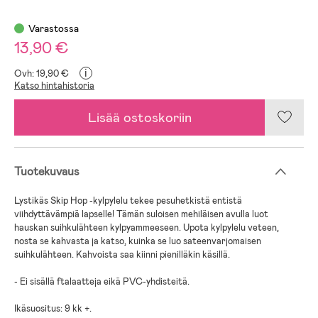
Varastossa
13,90 €
i
Ovh: 19,90 €
Katso hintahistoria
Lisää ostoskoriin
Tuotekuvaus
Lystikäs Skip Hop -kylpylelu tekee pesuhetkistä entistä
viihdyttävämpiä lapselle! Tämän suloisen mehiläisen avulla luot
hauskan suihkulähteen kylpyammeeseen. Upota kylpylelu veteen,
nosta se kahvasta ja katso, kuinka se luo sateenvarjomaisen
suihkulähteen. Kahvoista saa kiinni pienilläkin käsillä.
- Ei sisällä ftalaatteja eikä PVC-yhdisteitä.
Ikäsuositus: 9 kk +.