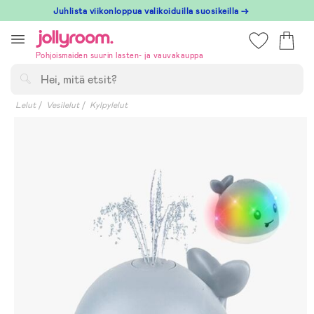
Hoppa
Juhlista viikonloppua valikoiduilla suosikeilla →
till
innehållet
Pohjoismaiden suurin lasten- ja vauvakauppa
Hae
Lelut
Vesilelut
Kylpylelut