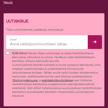
Meistä
UUTISKIRJE
Tilaa uutiskirjeemme saadaksesi erityisetuja!
Email*
Kyllä kiitos!
Haluan tilata uutiskirjeen ja saada henkilökohtaisia
alennuksia, tarjouksia ja uutisia. Hyväksyn siten henkilötietojeni
käsittelyn ohessa mainituilla tavoilla.
Uutiskirjeemme käyttää evästeitä ja muita vastaavia tekniikoita, joilla
mitataan avaamisastetta ja asiakkaidemme kiinnostusta
tarjouksiamme kohtaan. Niiden avulla myös luodaan kohdennettua
mainontaa, sisältömarkkinointia sekä tilastoja asiakkaistamme.
Yksityisyydensuoja-
ja
evästekäytännöistämme
saat lisätietoa
henkilötietojesi käytöstä ja suojaamisesta sekä käyttämistämme
evästeistä. Voit milloin tahansa perua suostumuksesi henkilötietojesi
käsittelyyn ja evästeiden käyttöön irtisanomalla uutiskirjeemme
tilauksen.