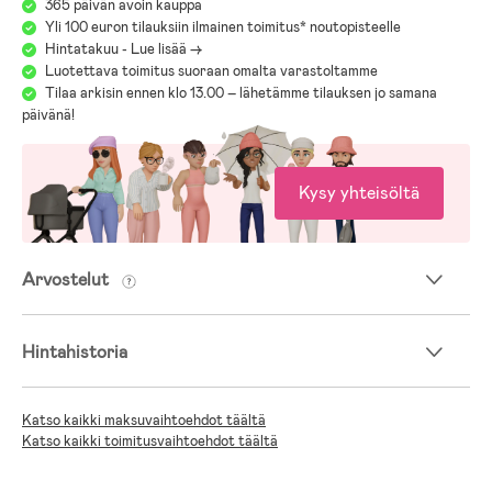
365 päivän avoin kauppa
Yli 100 euron tilauksiin ilmainen toimitus* noutopisteelle
Hintatakuu - Lue lisää ->
Luotettava toimitus suoraan omalta varastoltamme
Tilaa arkisin ennen klo 13.00 – lähetämme tilauksen jo samana
päivänä!
Kysy yhteisöltä
Arvostelut
Hintahistoria
Katso kaikki maksuvaihtoehdot täältä
Katso kaikki toimitusvaihtoehdot täältä