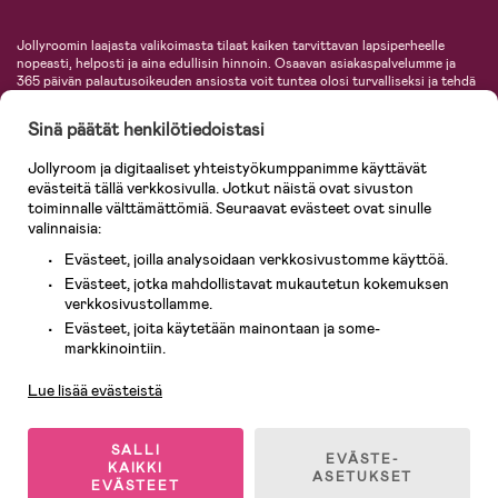
Jollyroomin laajasta valikoimasta tilaat kaiken tarvittavan lapsiperheelle
nopeasti, helposti ja aina edullisin hinnoin. Osaavan asiakaspalvelumme ja
365 päivän palautusoikeuden ansiosta voit tuntea olosi turvalliseksi ja tehdä
ostoksia hyvillä mielin. Jollyroomilta saat lastenvaunut, turvaistuimet,
vaatteet vauvoille ja lapsille, inspiroivia sisustustuotteita lastenhuoneeseen,
Sinä päätät henkilötiedoistasi
lastentarvikkeita sekä paljon muuta. Meiltä löydät lukuisia tunnettuja
tuotemerkkejä, kuten Britax, Maxi-Cosi, Baby Jogger, BabyBjörn, Didriksons,
Jollyroom ja digitaaliset yhteistyökumppanimme käyttävät
KidKraft, Ergobaby, Philips Avent, Neonate, Cybex, LEGO ja monia muita!
evästeitä tällä verkkosivulla. Jotkut näistä ovat sivuston
Tervetuloa shoppailemaan Pohjoismaiden suurimpaan lastentarvikkeiden
verkkokauppaan!
toiminnalle välttämättömiä. Seuraavat evästeet ovat sinulle
valinnaisia:
Evästeet, joilla analysoidaan verkkosivustomme käyttöä.
Evästeet, jotka mahdollistavat mukautetun kokemuksen
verkkosivustollamme.
Evästeet, joita käytetään mainontaan ja some-
Asiakaspalvelu
markkinointiin.
Lue lisää evästeistä
© 2026 Jollyroom AB. Kaikki oikeudet pidätetään.
SALLI
EVÄSTE-
KAIKKI
ASETUKSET
EVÄSTEET