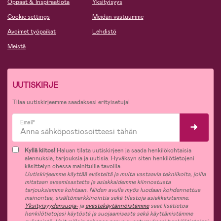
Oppaat & Inspiraatiota
Yksityisyys
Cookie settings
Meidän vastuumme
Avoimet työpaikat
Lehdistö
Meistä
UUTISKIRJE
Tilaa uutiskirjeemme saadaksesi erityisetuja!
Email*
Kyllä kiitos!
Haluan tilata uutiskirjeen ja saada henkilökohtaisia
alennuksia, tarjouksia ja uutisia. Hyväksyn siten henkilötietojeni
käsittelyn ohessa mainituilla tavoilla.
Uutiskirjeemme käyttää evästeitä ja muita vastaavia tekniikoita, joilla
mitataan avaamisastetta ja asiakkaidemme kiinnostusta
tarjouksiamme kohtaan. Niiden avulla myös luodaan kohdennettua
mainontaa, sisältömarkkinointia sekä tilastoja asiakkaistamme.
Yksityisyydensuoja-
ja
evästekäytännöistämme
saat lisätietoa
henkilötietojesi käytöstä ja suojaamisesta sekä käyttämistämme