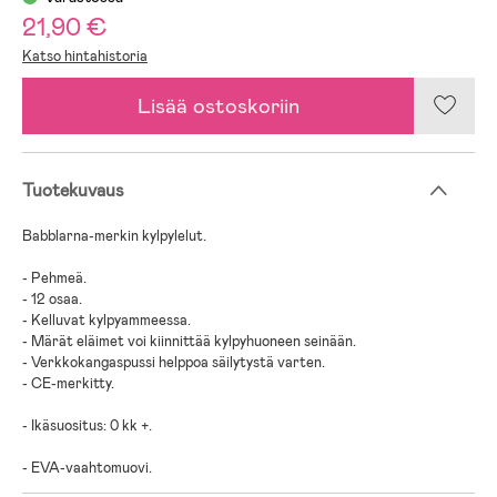
21,90 €
Katso hintahistoria
Lisää ostoskoriin
Tuotekuvaus
Babblarna-merkin kylpylelut.
- Pehmeä.
- 12 osaa.
- Kelluvat kylpyammeessa.
- Märät eläimet voi kiinnittää kylpyhuoneen seinään.
- Verkkokangaspussi helppoa säilytystä varten.
- CE-merkitty.
- Ikäsuositus: 0 kk +.
- EVA-vaahtomuovi.