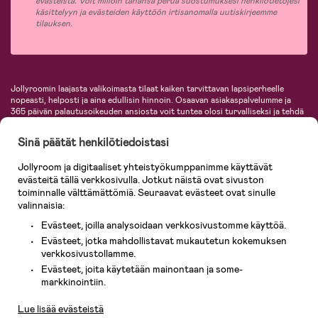
evästeistä. Voit milloin tahansa perua suostumuksesi henkilötietojesi
käsittelyyn ja evästeiden käyttöön irtisanomalla uutiskirjeemme
tilauksen.
Jollyroomin laajasta valikoimasta tilaat kaiken tarvittavan lapsiperheelle
nopeasti, helposti ja aina edullisin hinnoin. Osaavan asiakaspalvelumme ja
365 päivän palautusoikeuden ansiosta voit tuntea olosi turvalliseksi ja tehdä
ostoksia hyvillä mielin. Jollyroomilta saat lastenvaunut, turvaistuimet,
vaatteet vauvoille ja lapsille, inspiroivia sisustustuotteita lastenhuoneeseen,
Sinä päätät henkilötiedoistasi
lastentarvikkeita sekä paljon muuta. Meiltä löydät lukuisia tunnettuja
tuotemerkkejä, kuten Britax, Maxi-Cosi, Baby Jogger, BabyBjörn, Didriksons,
Jollyroom ja digitaaliset yhteistyökumppanimme käyttävät
KidKraft, Ergobaby, Philips Avent, Neonate, Cybex, LEGO ja monia muita!
evästeitä tällä verkkosivulla. Jotkut näistä ovat sivuston
Tervetuloa shoppailemaan Pohjoismaiden suurimpaan lastentarvikkeiden
verkkokauppaan!
toiminnalle välttämättömiä. Seuraavat evästeet ovat sinulle
valinnaisia:
Evästeet, joilla analysoidaan verkkosivustomme käyttöä.
Evästeet, jotka mahdollistavat mukautetun kokemuksen
verkkosivustollamme.
Evästeet, joita käytetään mainontaan ja some-
Asiakaspalvelu
markkinointiin.
Lue lisää evästeistä