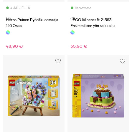
4 JÄLJELLÄ
Varastossa
(0)
(0)
Heros Puinen Pyöräkuormaaja
LEGO Minecraft 21593
140 Osaa
Ensimmäisen yön seikkailu
48,90 €
35,90 €