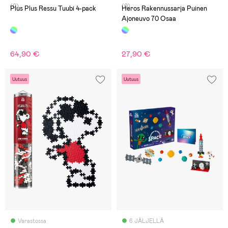
(0)
(0)
Plus Plus Ressu Tuubi 4-pack
Heros Rakennussarja Puinen
Ajoneuvo 70 Osaa
64,90 €
27,90 €
Uutuus
Uutuus
Varastossa
6 JÄLJELLÄ