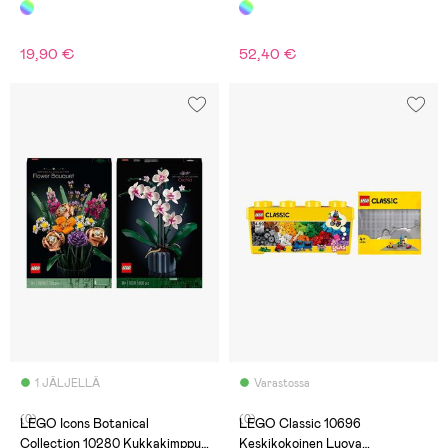
300 Osaa
Rakennuslevy
19,90 €
52,40 €
1 JÄLJELLÄ
Varastossa
(0)
(0)
LEGO Icons Botanical
LEGO Classic 10696
Collection 10280 Kukkakimppu
Keskikokoinen Luova