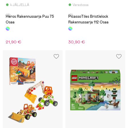
4 JÄLJELLÄ
Varastossa
(0)
(0)
Heros Rakennussarja Puu 75
PicassoTiles Bristlelock
Osaa
Rakennussarja 112 Osaa
21,90 €
30,90 €