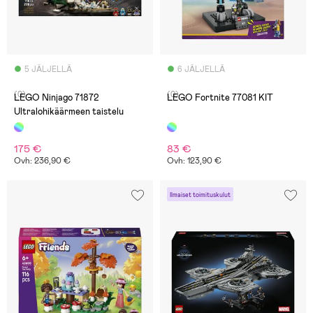
5 JÄLJELLÄ
6 JÄLJELLÄ
(0)
(0)
LEGO Ninjago 71872
LEGO Fortnite 77081 KIT
Ultralohikäärmeen taistelu
175 €
83 €
Ovh: 236,90 €
Ovh: 123,90 €
Ilmaiset toimituskulut