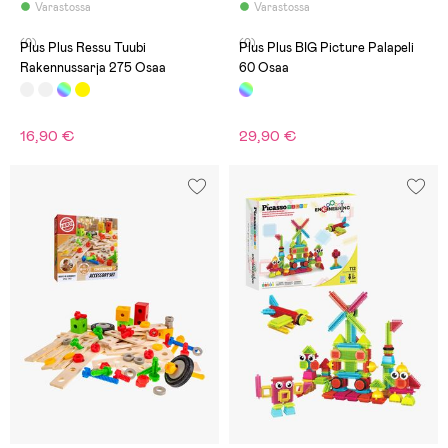
Varastossa
Varastossa
(0)
(0)
Plus Plus Ressu Tuubi
Plus Plus BIG Picture Palapeli
Rakennussarja 275 Osaa
60 Osaa
16,90 €
29,90 €