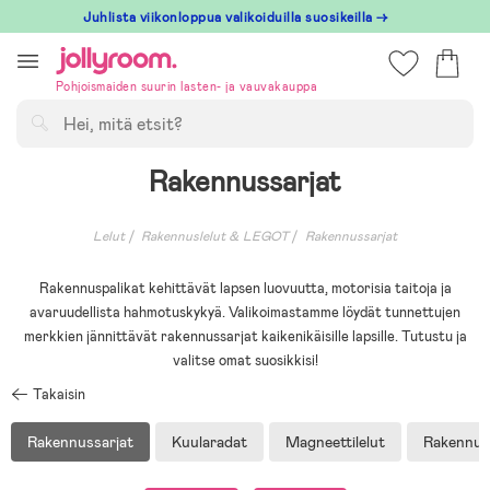
Hoppa
Juhlista viikonloppua valikoiduilla suosikeilla →
till
innehållet
Pohjoismaiden suurin lasten- ja vauvakauppa
Hae
Rakennussarjat
Lelut
Rakennuslelut & LEGOT
Rakennussarjat
Rakennuspalikat kehittävät lapsen luovuutta, motorisia taitoja ja
avaruudellista hahmotuskykyä. Valikoimastamme löydät tunnettujen
merkkien jännittävät rakennussarjat kaikenikäisille lapsille. Tutustu ja
valitse omat suosikkisi!
Takaisin
Rakennussarjat
Kuularadat
Magneettilelut
Rakennus