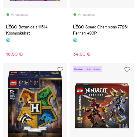
Varastossa
Varastossa
(0)
(0)
LEGO Botanicals 11514
LEGO Speed Champions 77261
Kosmoskukat
Ferrari 499P
16,90 €
34,90 €
Ilmaiset toimituskulut