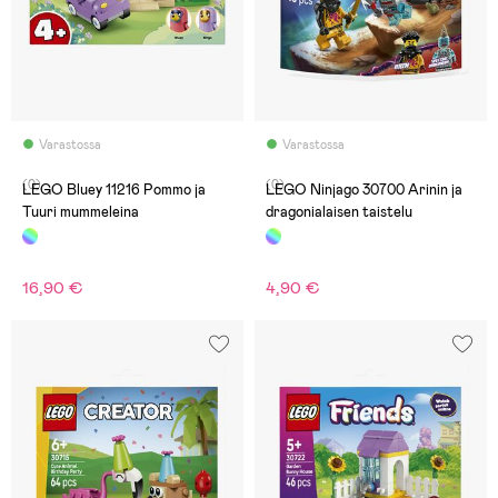
Varastossa
Varastossa
(0)
(0)
LEGO Bluey 11216 Pommo ja
LEGO Ninjago 30700 Arinin ja
Tuuri mummeleina
dragonialaisen taistelu
16,90 €
4,90 €