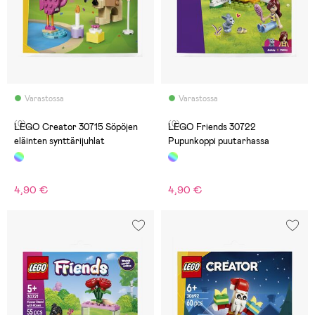
Varastossa
Varastossa
(0)
(0)
LEGO Creator 30715 Söpöjen
LEGO Friends 30722
eläinten synttärijuhlat
Pupunkoppi puutarhassa
4,90 €
4,90 €