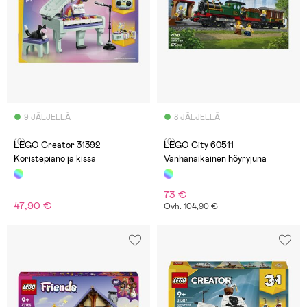
9 JÄLJELLÄ
8 JÄLJELLÄ
(0)
(0)
LEGO Creator 31392
LEGO City 60511
Koristepiano ja kissa
Vanhanaikainen höyryjuna
73 €
47,90 €
Ovh: 104,90 €