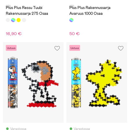
(0)
(0)
Plus Plus Ressu Tuubi
Plus Plus Rakennussarja
Rakennussarja 275 Osaa
Avaruus 1000 Osaa
16,90 €
50 €
Uutuus
Uutuus
Varastossa
Varastossa