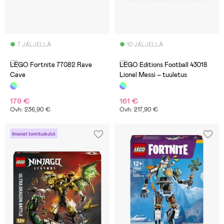
7 JÄLJELLÄ
10 JÄLJELLÄ
(0)
(0)
LEGO Fortnite 77082 Rave
LEGO Editions Football 43018
Cave
Lionel Messi – tuuletus
179 €
161 €
Ovh: 236,90 €
Ovh: 217,90 €
Ilmaiset toimituskulut