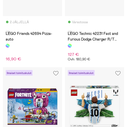
2 JÄLJELLÄ
Varastossa
(0)
(0)
LEGO Friends 42694 Pizza-
LEGO Technic 42231 Fast and
auto
Furious Dodge Charger R/T
‑auto
127 €
16,90 €
Ovh: 180,90 €
Ilmaiset toimituskulut
Ilmaiset toimituskulut