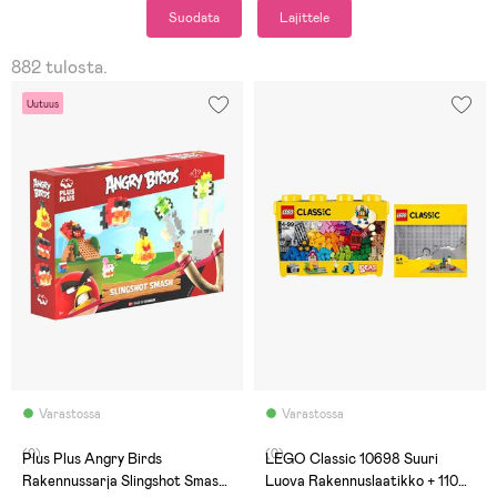
Suodata
Lajittele
882 tulosta.
Uutuus
Varastossa
Varastossa
(0)
(0)
Plus Plus Angry Birds
LEGO Classic 10698 Suuri
Rakennussarja Slingshot Smash
Luova Rakennuslaatikko + 11024