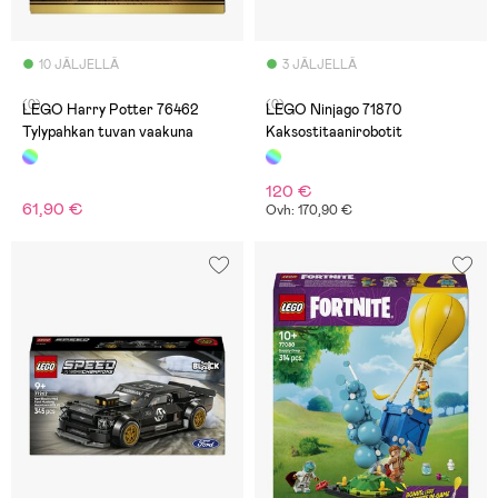
10 JÄLJELLÄ
3 JÄLJELLÄ
(0)
(0)
LEGO Harry Potter 76462
LEGO Ninjago 71870
Tylypahkan tuvan vaakuna
Kaksostitaanirobotit
120 €
61,90 €
Ovh: 170,90 €