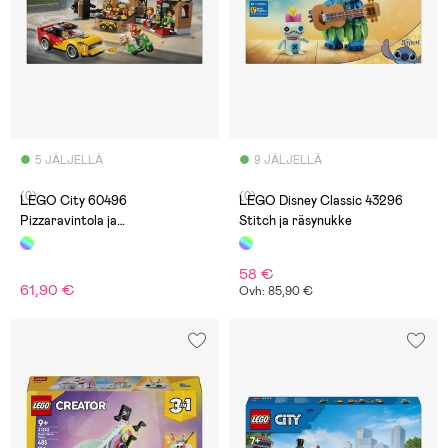
5 JÄLJELLÄ
9 JÄLJELLÄ
(0)
(0)
LEGO City 60496
LEGO Disney Classic 43296
Pizzaravintola ja
Stitch ja räsynukke
toimituskulkuneuvot
58 €
61,90 €
Ovh: 85,90 €