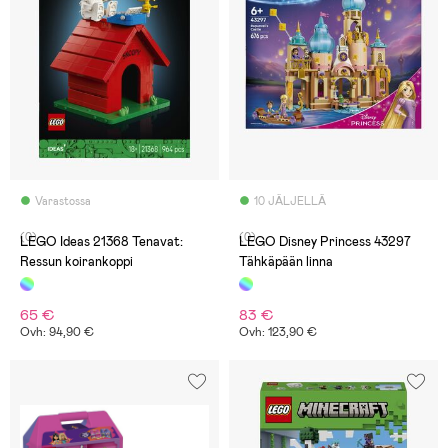
Varastossa
10 JÄLJELLÄ
(0)
(0)
LEGO Ideas 21368 Tenavat:
LEGO Disney Princess 43297
Ressun koirankoppi
Tähkäpään linna
65 €
83 €
Ovh: 94,90 €
Ovh: 123,90 €