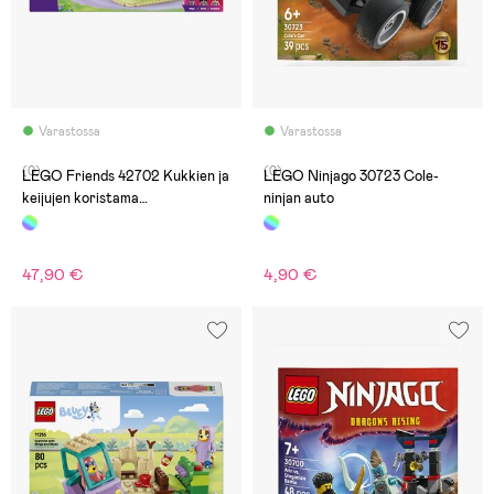
Varastossa
Varastossa
(0)
(0)
LEGO Friends 42702 Kukkien ja
LEGO Ninjago 30723 Cole-
keijujen koristama
ninjan auto
teekuppikaruselli
47,90 €
4,90 €