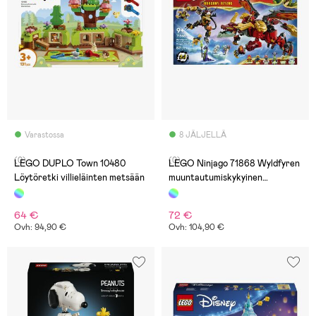
Varastossa
8 JÄLJELLÄ
(0)
(0)
LEGO DUPLO Town 10480
LEGO Ninjago 71868 Wyldfyren
Löytöretki villieläinten metsään
muuntautumiskykyinen
lohikäärmerobotti
64 €
72 €
Ovh: 94,90 €
Ovh: 104,90 €