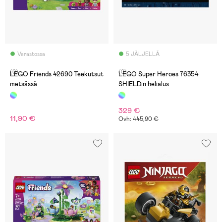
Varastossa
5 JÄLJELLÄ
(0)
(0)
LEGO Friends 42690 Teekutsut
LEGO Super Heroes 76354
metsässä
SHIELDin helialus
329 €
11,90 €
Ovh: 445,90 €