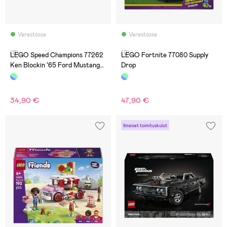
Varastossa
Varastossa
(0)
(0)
LEGO Speed Champions 77262
LEGO Fortnite 77080 Supply
Ken Blockin ’65 Ford Mustang
Drop
Hoonicorn V1
34,90 €
47,90 €
Ilmaiset toimituskulut