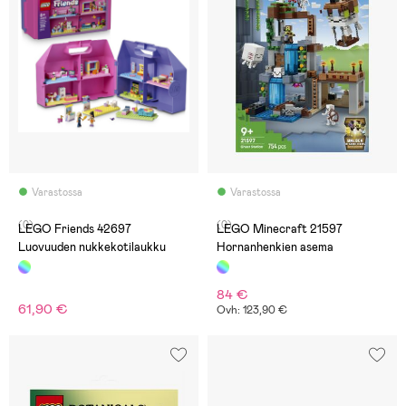
Varastossa
Varastossa
(0)
(0)
LEGO Friends 42697
LEGO Minecraft 21597
Luovuuden nukkekotilaukku
Hornanhenkien asema
84 €
61,90 €
Ovh: 123,90 €