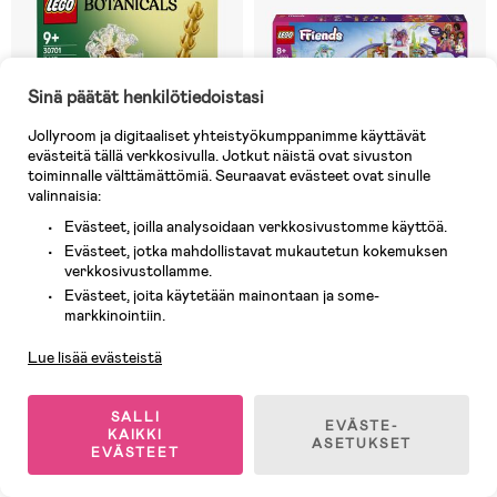
Sinä päätät henkilötiedoistasi
Jollyroom ja digitaaliset yhteistyökumppanimme käyttävät
evästeitä tällä verkkosivulla. Jotkut näistä ovat sivuston
toiminnalle välttämättömiä. Seuraavat evästeet ovat sinulle
valinnaisia:
Evästeet, joilla analysoidaan verkkosivustomme käyttöä.
Varastossa
Varastossa
Evästeet, jotka mahdollistavat mukautetun kokemuksen
verkkosivustollamme.
(0)
(0)
LEGO Botanicals 30701
LEGO Friends 42703
Evästeet, joita käytetään mainontaan ja some-
Asiakaspalvelu
Niittykukat
Merenneitoaiheinen
markkinointiin.
vuoristorata
Lue lisää evästeistä
93 €
4,90 €
Ovh: 123,90 €
SALLI
EVÄSTE-
KAIKKI
ASETUKSET
EVÄSTEET
1
/
15