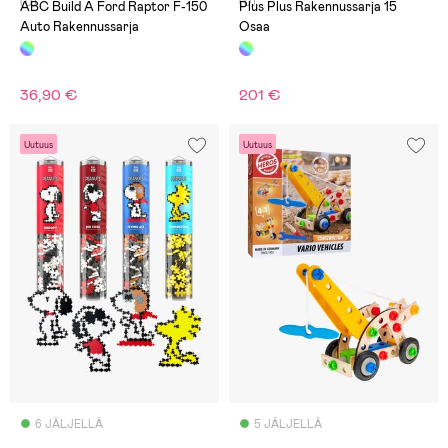
(0)
(0)
ABC Build A Ford Raptor F-150
Plus Plus Rakennussarja 15
Auto Rakennussarja
Osaa
36,90 €
201 €
Uutuus
Uutuus
6 JÄLJELLÄ
5 JÄLJELLÄ