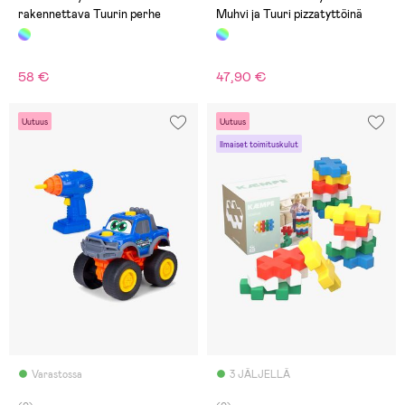
rakennettava Tuurin perhe
Muhvi ja Tuuri pizzatyttöinä
58 €
47,90 €
Uutuus
Uutuus
Ilmaiset toimituskulut
Varastossa
3 JÄLJELLÄ