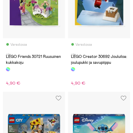
Varastossa
Varastossa
(0)
(0)
LEGO Friends 30721 Ruusuinen
LEGO Creator 30692 Jouluiloa:
kukkakoju
joulupukki ja savupiippu
4,90 €
4,90 €