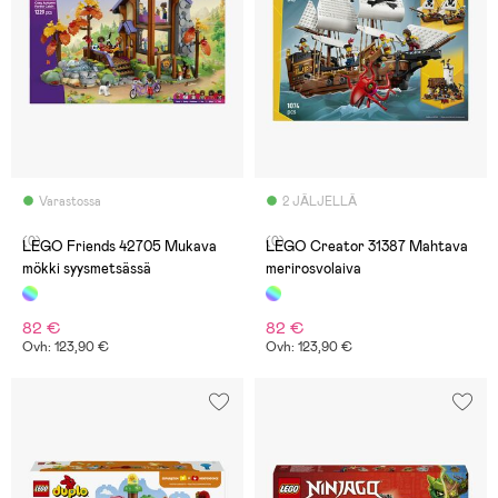
Varastossa
2 JÄLJELLÄ
(0)
(0)
LEGO Friends 42705 Mukava
LEGO Creator 31387 Mahtava
mökki syysmetsässä
merirosvolaiva
82 €
82 €
Ovh: 123,90 €
Ovh: 123,90 €