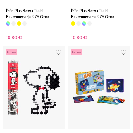
(0)
(0)
Plus Plus Ressu Tuubi
Plus Plus Ressu Tuubi
Rakennussarja 275 Osaa
Rakennussarja 275 Osaa
16,90 €
16,90 €
Uutuus
Uutuus