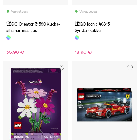
Varastossa
Varastossa
(0)
(0)
LEGO Creator 31390 Kukka-
LEGO Iconic 40815
aiheinen maalaus
Synttärikakku
35,90 €
18,90 €