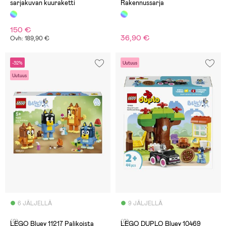
sarjakuvan kuuraketti
Rakennussarja
150 €
36,90 €
Ovh: 189,90 €
-32%
Uutuus
Uutuus
6 JÄLJELLÄ
9 JÄLJELLÄ
(0)
(0)
LEGO Bluey 11217 Palikoista
LEGO DUPLO Bluey 10469