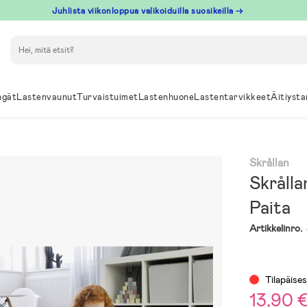
Juhlista viikonloppua valikoiduilla suosikeilla →
Hae
ngät
Lastenvaunut
Turvaistuimet
Lastenhuone
Lastentarvikkeet
Äitiysta
Skrållan
Skrålla
Paita
Artikkelinro.
Tilapäises
13,90 