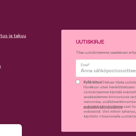
tus ja takuu
UUTISKIRJE
Tilaa uutiskirjeemme saadaksesi erity
n
Email*
Kyllä kiitos!
Haluan tilata uutiski
Hyväksyn siten henkilötietojeni k
Uutiskirjeemme käyttää evästeitä 
asiakkaidemme kiinnostusta tar
mainontaa, sisältömarkkinointia
evästekäytännöistämme
saat lis
evästeistä. Voit milloin tahansa
käyttöön irtisanomalla uutiskir