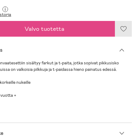
i
storia
Valvo tuotetta
s
vaatesettiin sisältyy farkut ja t-paita, jotka sopivat pikkusisko
rkuissa on valkoisia pilkkuja ja t-paidassa hieno painatus edessä.
korkeille nukeille
 vuotta +
te