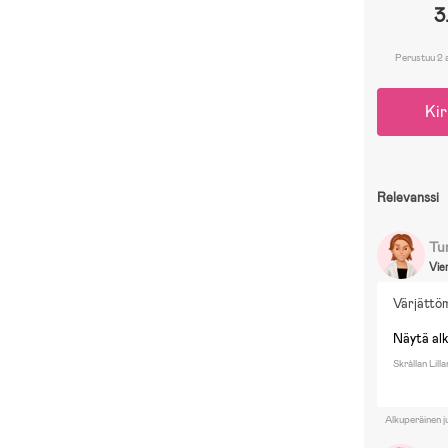
3
Perustuu 2 
Kir
Relevanssi
Tu
Vie
Värjättö
Näytä al
Skrållan Lil
Alkuperäinen j