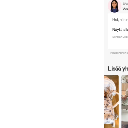
Ev
Vie
Hei, niin
Näytä al
Skrållan Lil
Alkuperäinen j
Lisää y