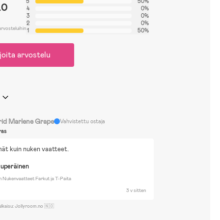
5
50%
.0
4
0%
3
0%
2
0%
arvosteluihin
1
50%
joita arvostelu
rid Marlene Grape
Vahvistettu ostaja
ras
mät kuin nuken vaatteet.
kuperäinen
lan Nukenvaatteet Farkut ja T-Paita
3 v sitten
ulkaisu: Jollyroom.no 🇳🇴