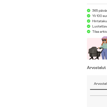
365 päivä
Yli 100 eu
Hintatakuu
Luotettav
Tilaa arki
Arvostelut
Arvostel