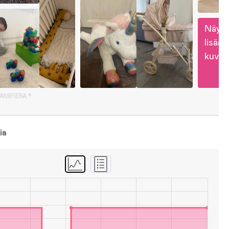
Näytä
lisää 
kuvia
GAMIFIERA.®
ia