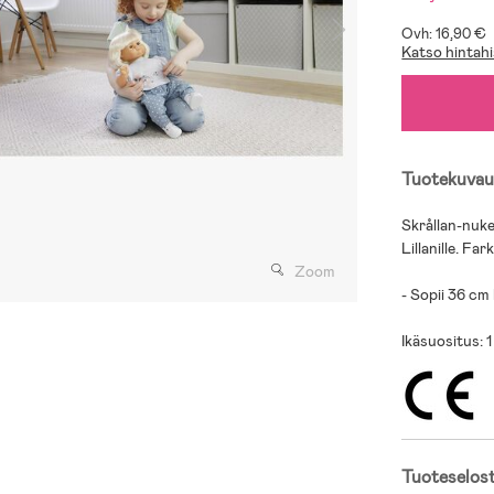
Ovh: 16,90 €
Katso hintahi
Tuotekuvau
Skrållan-nuken
Lillanille. Fa
Zoom
- Sopii 36 cm 
Ikäsuositus: 1
Tuoteselos