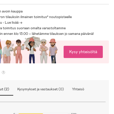
n avoin kauppa
ron tilauksiin ilmainen toimitus* noutopisteelle
 - Lue lisää ->
a toimitus suoraan omalta varastoltamme
sin ennen klo 13.00 – lähetämme tilauksen jo samana päivänä!
Kysy yhteisöltä
ut (2)
Kysymykset ja vastaukset (0)
Yhteisö