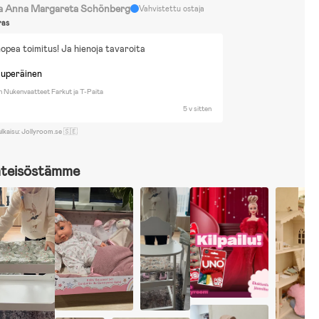
a Anna Margareta Schönberg
Vahvistettu ostaja
ras
 nopea toimitus! Ja hienoja tavaroita
kuperäinen
lan Nukenvaatteet Farkut ja T-Paita
5 v sitten
ulkaisu: Jollyroom.se 🇸🇪
hteisöstämme