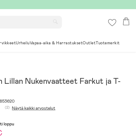
rvikkeet
Urheilu
Vapaa-aika & Harrastukset
Outlet
Tuotemerkit
n Lillan Nukenvaatteet Farkut ja T-
853620
(2)
Näytä kaikki arvostelut
ti loppu
€