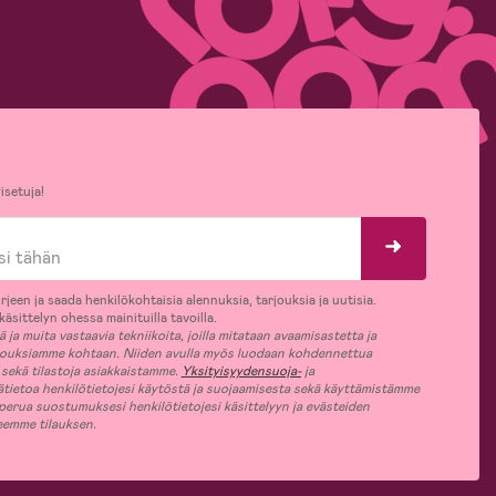
isetuja!
rjeen ja saada henkilökohtaisia alennuksia, tarjouksia ja uutisia.
äsittelyn ohessa mainituilla tavoilla.
ja muita vastaavia tekniikoita, joilla mitataan avaamisastetta ja
jouksiamme kohtaan. Niiden avulla myös luodaan kohdennettua
 sekä tilastoja asiakkaistamme.
Yksityisyydensuoja-
ja
ätietoa henkilötietojesi käytöstä ja suojaamisesta sekä käyttämistämme
 perua suostumuksesi henkilötietojesi käsittelyyn ja evästeiden
jeemme tilauksen.