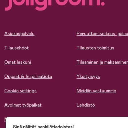
Asiakaspalvelu
Peruuttamisoikeus, palau
Tilausehdot
Tilausten toimitus
Omat laskuni
Tilaaminen ja maksamine
Oppaat & Inspiraatiota
Yksityisyys
Cookie settings
Meidän vastuumme
Avoimet työpaikat
Lehdistö
Meistä
Sinä päätät henkilötiedoistasi