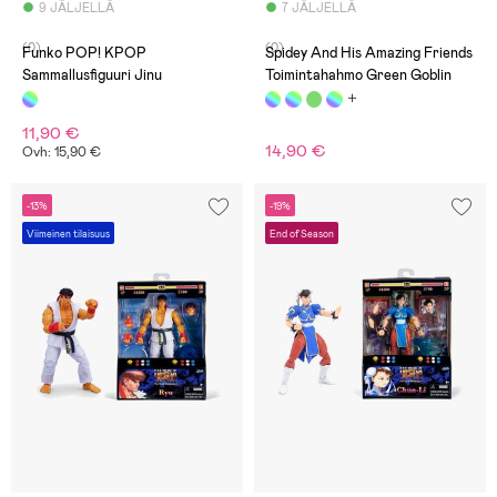
9 JÄLJELLÄ
7 JÄLJELLÄ
(0)
(0)
Funko POP! KPOP
Spidey And His Amazing Friends
Sammallusfiguuri Jinu
Toimintahahmo Green Goblin
11,90 €
14,90 €
Ovh: 15,90 €
-13%
-19%
Viimeinen tilaisuus
End of Season