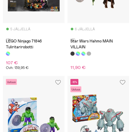
5 JÄLJELLÄ
6 JÄLJELLÄ
(0)
(0)
LEGO Ninjago 71846
Star Wars Hahmo MAIN
Tuliritarirobotti
VILLAIN
107 €
11,90 €
Ovh: 139,95 €
Uutuus
-16%
Uutuus