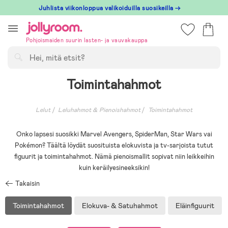
Hoppa
Juhlista viikonloppua valikoiduilla suosikeilla →
till
innehållet
Pohjoismaiden suurin lasten- ja vauvakauppa
Hae
Toimintahahmot
Lelut
Leluhahmot & Pienoishahmot
Toimintahahmot
Onko lapsesi suosikki Marvel Avengers, SpiderMan, Star Wars vai
Pokémon? Täältä löydät suosituista elokuvista ja tv-sarjoista tutut
figuurit ja toimintahahmot. Nämä pienoismallit sopivat niin leikkeihin
kuin keräilyesineeksikin!
Takaisin
Toimintahahmot
Elokuva- & Satuhahmot
Eläinfiguurit