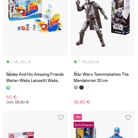
1 JÄLJELLÄ
7 JÄLJELLÄ
(0)
(0)
Spidey And His Amazing Friends
Star Wars Toimintahahmo The
Water-Webs Lelusetti Webs
Mandalorian 30 cm
Ahoy Bubble Merirosvolaiva
50 €
18,90 €
Ovh: 59,90 €
-13%
End of Season