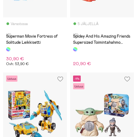
Varastossa
5 JÄLJELLÄ
(0)
(0)
Superman Movie Fortress of
Spidey And His Amazing Friends
Solitude Leikkisetti
Supersized Toimintahahmo
Spidey-Rex 23 cm
30,90 €
20,90 €
Ovh: 53,90 €
Uutuus
-11%
Uutuus