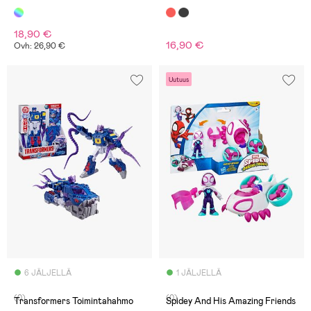
18,90 €
16,90 €
Ovh: 26,90 €
Uutuus
6 JÄLJELLÄ
1 JÄLJELLÄ
(0)
(0)
Transformers Toimintahahmo
Spidey And His Amazing Friends