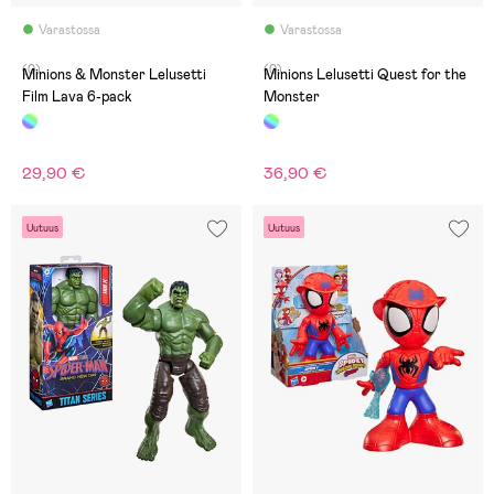
Varastossa
Varastossa
(0)
(0)
Minions & Monster Lelusetti
Minions Lelusetti Quest for the
Film Lava 6-pack
Monster
29,90 €
36,90 €
Uutuus
Uutuus