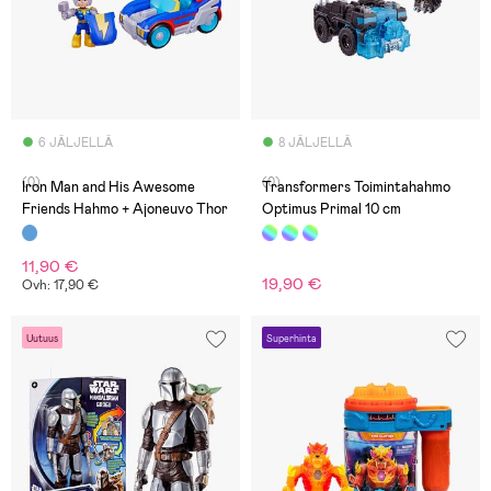
6 JÄLJELLÄ
8 JÄLJELLÄ
(0)
(0)
Iron Man and His Awesome
Transformers Toimintahahmo
Friends Hahmo + Ajoneuvo Thor
Optimus Primal 10 cm
11,90 €
19,90 €
Ovh: 17,90 €
Uutuus
Superhinta