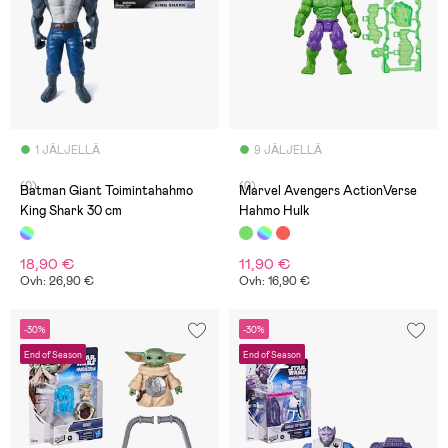
1 JÄLJELLÄ
9 JÄLJELLÄ
(0)
(0)
Batman Giant Toimintahahmo
Marvel Avengers ActionVerse
King Shark 30 cm
Hahmo Hulk
18,90 €
11,90 €
Ovh: 26,90 €
Ovh: 16,90 €
-30%
-30%
End of Season
End of Season