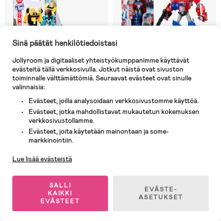
Sinä päätät henkilötiedoistasi
Jollyroom ja digitaaliset yhteistyökumppanimme käyttävät
evästeitä tällä verkkosivulla. Jotkut näistä ovat sivuston
toiminnalle välttämättömiä. Seuraavat evästeet ovat sinulle
valinnaisia:
Evästeet, joilla analysoidaan verkkosivustomme käyttöä.
6 JÄLJELLÄ
7 JÄLJELLÄ
Evästeet, jotka mahdollistavat mukautetun kokemuksen
verkkosivustollamme.
(0)
(0)
Transformers CYBERWORLD
Transformers Prime Changers
Evästeet, joita käytetään mainontaan ja some-
Asiakaspalvelu
Armored Cyber Changers
Toimintahahmo Optimus Prime
markkinointiin.
Toimintahahmo Bumblebee 10
13 cm
Lue lisää evästeistä
cm
16,90 €
31,90 €
SALLI
EVÄSTE-
KAIKKI
ASETUKSET
EVÄSTEET
1
/
3