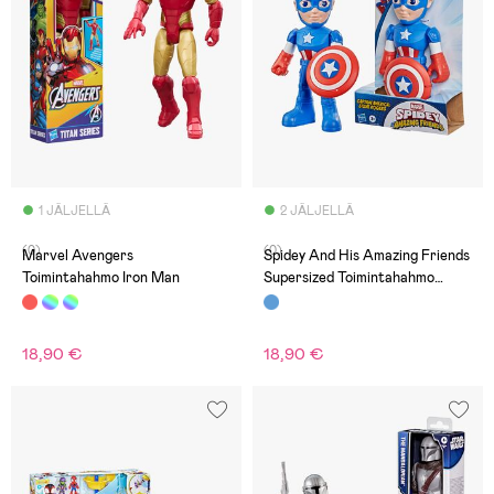
1 JÄLJELLÄ
2 JÄLJELLÄ
(0)
(0)
Marvel Avengers
Spidey And His Amazing Friends
Toimintahahmo Iron Man
Supersized Toimintahahmo
Captain America: Steve Rogers
18,90 €
18,90 €