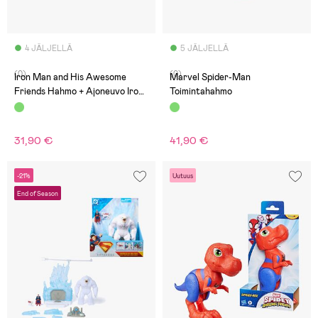
4 JÄLJELLÄ
5 JÄLJELLÄ
(0)
(0)
Iron Man and His Awesome
Marvel Spider-Man
Friends Hahmo + Ajoneuvo Iron
Toimintahahmo
Hulk
31,90 €
41,90 €
-21%
Uutuus
End of Season