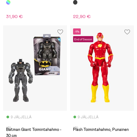
Toimintahahmo Shockwave Dino
16 cm
31,90 €
22,90 €
-11%
End of Season
9 JÄLJELLÄ
9 JÄLJELLÄ
(0)
(0)
Batman Giant Toimintahahmo -
Flash Toimintahahmo, Punainen
30 cm