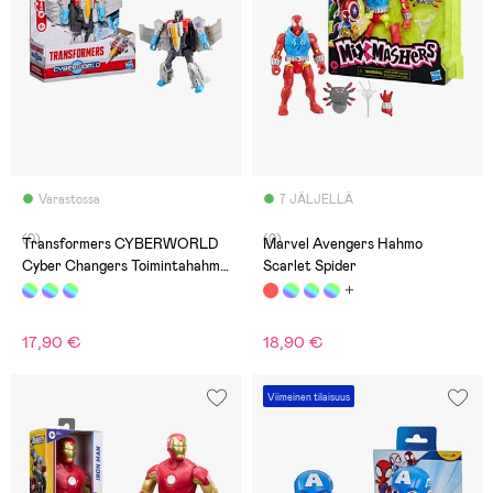
Varastossa
7 JÄLJELLÄ
(0)
(0)
Transformers CYBERWORLD
Marvel Avengers Hahmo
Cyber Changers Toimintahahmo
Scarlet Spider
Starscream 10 cm
17,90 €
18,90 €
Viimeinen tilaisuus