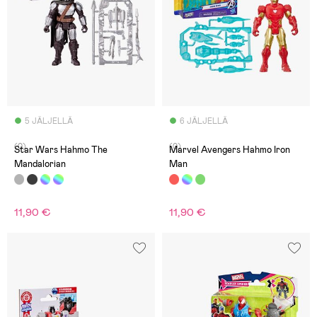
5 JÄLJELLÄ
6 JÄLJELLÄ
(0)
(0)
Star Wars Hahmo The
Marvel Avengers Hahmo Iron
Mandalorian
Man
11,90 €
11,90 €