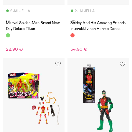
2 JÄLJELLÄ
2 JÄLJELLÄ
(1)
(0)
Marvel Spider-Man Brand New
Spidey And His Amazing Friends
Day Deluxe Titan
Interaktiivinen Hahmo Dance N
Toimintahahmo Mccaroll
Rescue Spidey
22,90 €
54,90 €