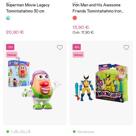
(0)
(0)
Superman Movie Legacy
Iron Man and His Awesome
Toimintahahmo 30 cm
Friends Toimintahahmo Iron
Man Racer 8 cm
13,90 €
20,90 €
Ovh: 17,90 €
-13%
-16%
Uutuus
Uutuus
1 JÄLJELLÄ
Varastossa