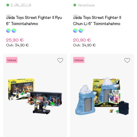
2 JÄLJELLÄ
Varastossa
(0)
(0)
Jada Toys Street Fighter II Ryu
Jada Toys Street Fighter II
6" Toimintahahmo
Chun-Li 6" Toimintahahmo
25,90 €
20,90 €
Ovh: 34,90 €
Ovh: 34,90 €
Uutuus
Uutuus