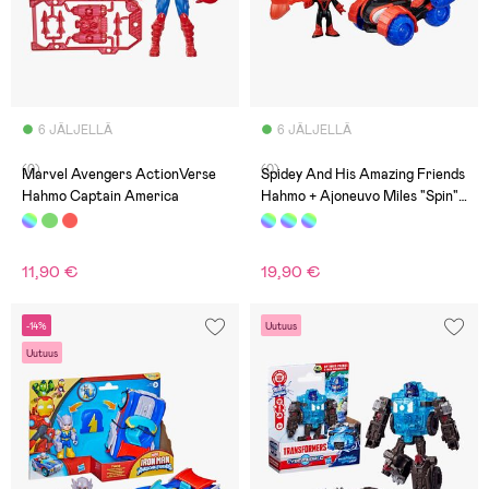
6 JÄLJELLÄ
6 JÄLJELLÄ
(0)
(0)
Marvel Avengers ActionVerse
Spidey And His Amazing Friends
Hahmo Captain America
Hahmo + Ajoneuvo Miles "Spin"
Morales Techno-Racer
11,90 €
19,90 €
-14%
Uutuus
Uutuus