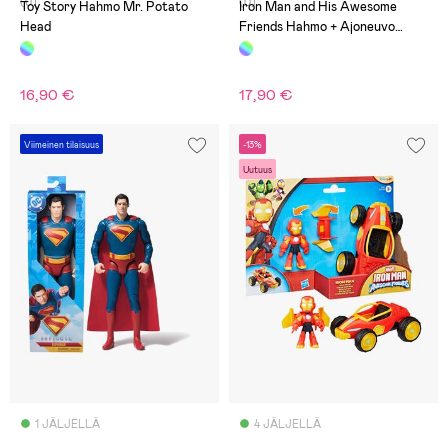
(0)
(0)
Toy Story Hahmo Mr. Potato
Iron Man and His Awesome
Head
Friends Hahmo + Ajoneuvo
Captain America
16,90 €
17,90 €
Viimeinen tilaisuus
-13%
Uutuus
1 JÄLJELLÄ
4 JÄLJELLÄ