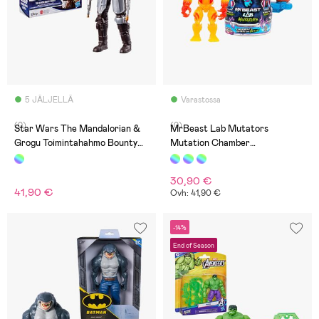
5 JÄLJELLÄ
Varastossa
(0)
(0)
Star Wars The Mandalorian &
MrBeast Lab Mutators
Grogu Toimintahahmo Bounty
Mutation Chamber
Blaster
Toimintahahmo Flame Panther
30,90 €
41,90 €
Ovh: 41,90 €
-14%
End of Season