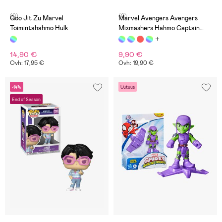
(0)
(0)
Goo Jit Zu Marvel
Marvel Avengers Avengers
Toimintahahmo Hulk
Mixmashers Hahmo Captain
America
14,90 €
9,90 €
Ovh: 17,95 €
Ovh: 19,90 €
-14%
Uutuus
End of Season