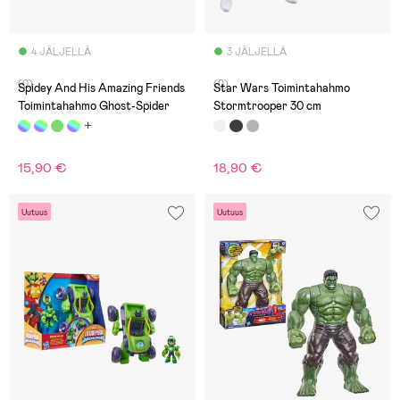
4 JÄLJELLÄ
3 JÄLJELLÄ
(0)
(0)
Spidey And His Amazing Friends
Star Wars Toimintahahmo
Toimintahahmo Ghost-Spider
Stormtrooper 30 cm
15,90 €
18,90 €
Uutuus
Uutuus