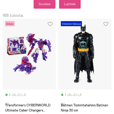
Suodata
Lajittele
168 tulosta.
Uutuus
Viimeinen tilaisuus
8 JÄLJELLÄ
3 JÄLJELLÄ
(0)
(0)
Transformers CYBERWORLD
Batman Toimintahahmo Batman
Ultimate Cyber Changers
Ninja 30 cm