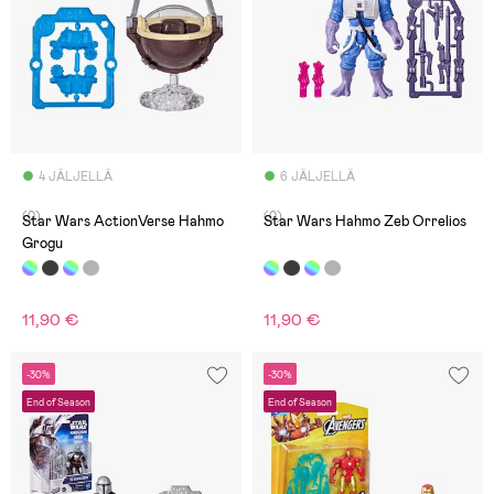
4 JÄLJELLÄ
6 JÄLJELLÄ
(0)
(0)
Star Wars ActionVerse Hahmo
Star Wars Hahmo Zeb Orrelios
Grogu
11,90 €
11,90 €
-30%
-30%
End of Season
End of Season