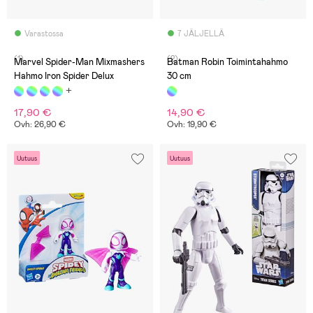
Varastossa
7 JÄLJELLÄ
(1)
(2)
Marvel Spider-Man Mixmashers
Batman Robin Toimintahahmo
Hahmo Iron Spider Delux
30 cm
17,90 €
14,90 €
Ovh: 26,90 €
Ovh: 19,90 €
Uutuus
Uutuus