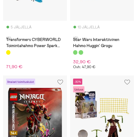
5 JÄLJELLÄ
10 JÄLJELLÄ
(0)
(0)
Transformers CYBERWORLD
Star Wars Interaktiivinen
Toimintahahmo Power Spark
Hahmo Huggin' Grogu
Bumblebee 28 cm
32,90 €
71,90 €
Ovh: 47,90 €
Ilmaiset toimituskulut
-30%
Uutuus