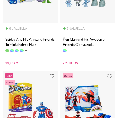
6 JÄLJELLÄ
3 JÄLJELLÄ
(0)
(0)
Spidey And His Amazing Friends
Iron Man and His Awesome
Toimintahahmo Hulk
Friends Giantsized
Toimintahahmo Ultron
14,90 €
26,90 €
-30%
Uutuus
Uutuus