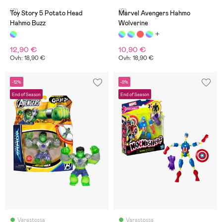
(0)
(0)
Toy Story 5 Potato Head
Marvel Avengers Hahmo
Hahmo Buzz
Wolverine
12,90 €
10,90 €
Ovh: 18,90 €
Ovh: 18,90 €
-12%
-9%
End of Season
End of Season
Varastossa
Varastossa