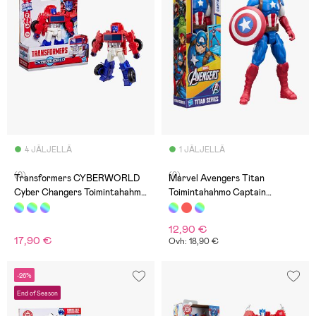
4 JÄLJELLÄ
1 JÄLJELLÄ
(0)
(0)
Transformers CYBERWORLD
Marvel Avengers Titan
Cyber Changers Toimintahahmo
Toimintahahmo Captain
Optimus Prime 10 cm
America
12,90 €
17,90 €
Ovh: 18,90 €
-26%
End of Season