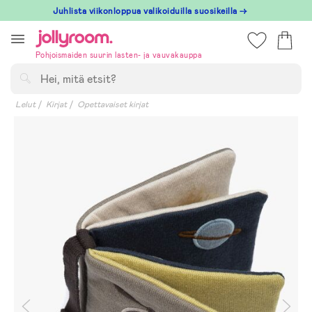
Hoppa
Juhlista viikonloppua valikoiduilla suosikeilla →
till
innehållet
Pohjoismaiden suurin lasten- ja vauvakauppa
Hae
Lelut
Kirjat
Opettavaiset kirjat