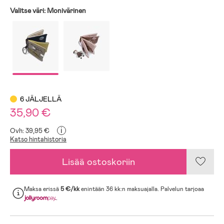
Valitse väri:
Monivärinen
6 JÄLJELLÄ
35,90 €
i
Ovh: 39,95 €
Katso hintahistoria
Lisää ostoskoriin
Maksa erissä
5 €/kk
enintään 36 kk:n maksuajalla. Palvelun tarjoaa
.