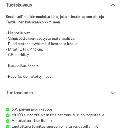
Tuotekuvaus
Smallstuff-merkin neulottu kirja, joka stimuloi lapsen aisteja.
Täydellinen hauskaan oppimiseen.
- Hienot kuvat.
- Valmistettu kierrätetystä materiaalista.
- Puhdistetaan pyyhkimällä kostealla liinalla.
- Mitat: L 13 x P 13 cm.
- CE-merkitty.
- Ikäsuositus: 0 kk +.
- Puuvilla, kierrätetty muovi.
Tuoteseloste
365 päivän avoin kauppa
Yli 100 euron tilauksiin ilmainen toimitus* noutopisteelle
Hintatakuu - Lue lisää ->
Luotettava toimitus suoraan omalta varastoltamme