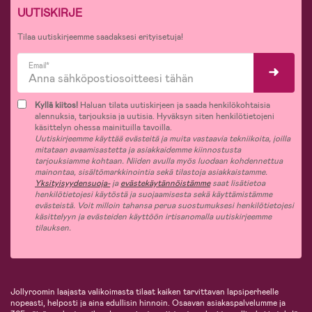
UUTISKIRJE
Tilaa uutiskirjeemme saadaksesi erityisetuja!
Email*
Kyllä kiitos!
Haluan tilata uutiskirjeen ja saada henkilökohtaisia
alennuksia, tarjouksia ja uutisia. Hyväksyn siten henkilötietojeni
käsittelyn ohessa mainituilla tavoilla.
Uutiskirjeemme käyttää evästeitä ja muita vastaavia tekniikoita, joilla
mitataan avaamisastetta ja asiakkaidemme kiinnostusta
tarjouksiamme kohtaan. Niiden avulla myös luodaan kohdennettua
mainontaa, sisältömarkkinointia sekä tilastoja asiakkaistamme.
Yksityisyydensuoja-
ja
evästekäytännöistämme
saat lisätietoa
henkilötietojesi käytöstä ja suojaamisesta sekä käyttämistämme
evästeistä. Voit milloin tahansa perua suostumuksesi henkilötietojesi
käsittelyyn ja evästeiden käyttöön irtisanomalla uutiskirjeemme
tilauksen.
Jollyroomin laajasta valikoimasta tilaat kaiken tarvittavan lapsiperheelle
nopeasti, helposti ja aina edullisin hinnoin. Osaavan asiakaspalvelumme ja