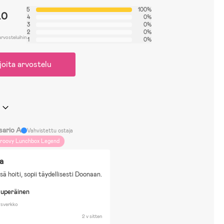
5
100%
.0
4
0%
3
0%
2
0%
arvosteluihin
1
0%
joita arvostelu
sario A
Vahvistettu ostaja
roovy Lunchbox Legend
a
ä hoiti, sopii täydellisesti Doonaan.
kuperäinen
ysverkko
2 v sitten