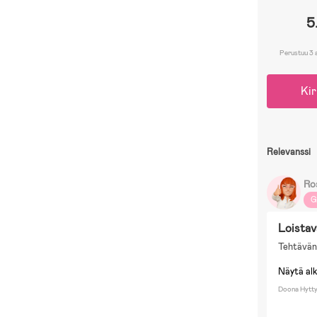
5
Perustuu 3 
Kir
Relevanssi
Ro
G
Loistav
Tehtäväns
Näytä al
Doona Hytt