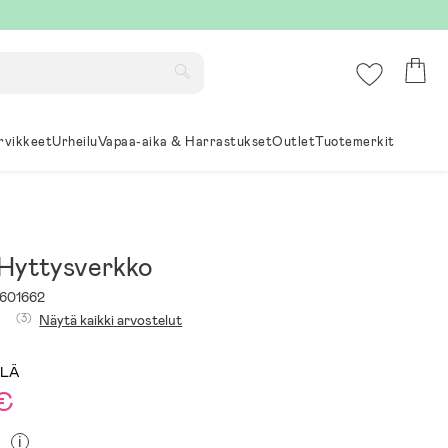
rvikkeet
Urheilu
Vapaa-aika & Harrastukset
Outlet
Tuotemerkit
Hyttysverkko
601662
(3)
Näytä kaikki arvostelut
LLÄ
 €
i