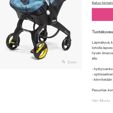
Katso hintahi
Tuotekuvau
Läpinäkyvä, k
loitolla laps
hyvän ilmanva
alla.
Zoom
- hyttysverko
- optimaaline
- kiinnitetään
Pesuohje: kon
Väri: Musta.