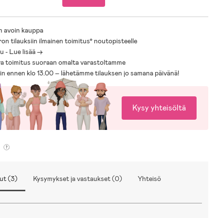
n avoin kauppa
ron tilauksiin ilmainen toimitus* noutopisteelle
 - Lue lisää ->
a toimitus suoraan omalta varastoltamme
sin ennen klo 13.00 – lähetämme tilauksen jo samana päivänä!
Kysy yhteisöltä
ut (3)
Kysymykset ja vastaukset (0)
Yhteisö