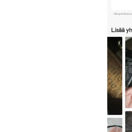
Alkuperäinen j
Lisää y