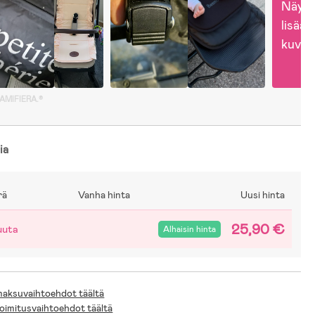
Näytä
lisää 
kuvia
GAMIFIERA.®
ia
rä
Vanha hinta
Uusi hinta
25,90 €
uuta
Alhaisin hinta
 maksuvaihtoehdot täältä
toimitusvaihtoehdot täältä