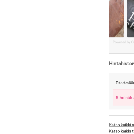
Powered by 
Hintahistor
Päivämää
8 heinäk
Katso kaikki
Katso kaikki 