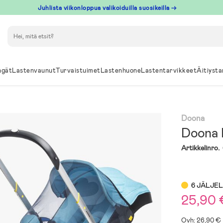
Juhlista viikonloppua valikoiduilla suosikeilla →
Hae
ngät
Lastenvaunut
Turvaistuimet
Lastenhuone
Lastentarvikkeet
Äitiysta
Doona
Doona 
Artikkelinro.
6 JÄLJE
25,90
Ovh: 26,90 €