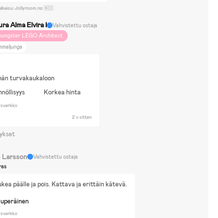
ulkaisu: Jollyroom.no 🇳🇴
ra Alma Elvira I
Vahvistettu ostaja
oungster LEGO Architect
mmaljunga
hän turvakaukaloon
nöllisyys
Korkea hinta
ysverkko
2 v sitten
ykset
 Larsson
Vahvistettu ostaja
ras
kea päälle ja pois. Kattava ja erittäin kätevä.
kuperäinen
ysverkko