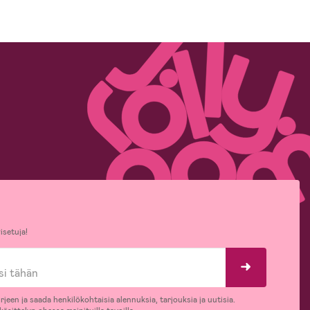
isetuja!
rjeen ja saada henkilökohtaisia alennuksia, tarjouksia ja uutisia.