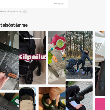
6 v sitten
ulkaisu: Jollyroom.se 🇸🇪
hteisöstämme