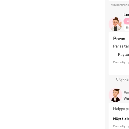
Alkuperäinen j
Lau
Y
E
Paras
Paras tä
Käytän
Doona Hytt
0 tykkä
Em
Vie
Helppo pu
Näytä al
Doona Hytt