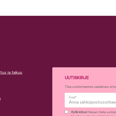
tus ja takuu
UUTISKIRJE
Tilaa uutiskirjeemme saadaksesi erity
n
Email*
Kyllä kiitos!
Haluan tilata uutiski