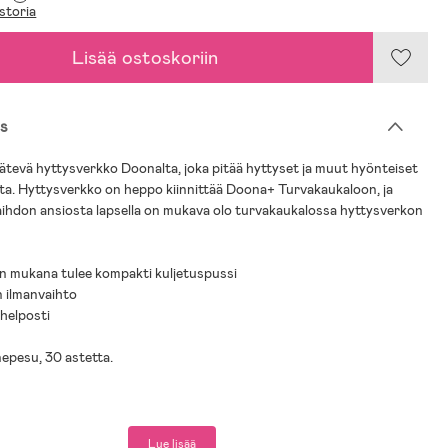
storia
Lisää ostoskoriin
s
ätevä hyttysverkko Doonalta, joka pitää hyttyset ja muut hyönteiset
esta. Hyttysverkko on heppo kiinnittää Doona+ Turvakaukaloon, ja
ihdon ansiosta lapsella on mukava olo turvakaukalossa hyttysverkon
n mukana tulee kompakti kuljetuspussi
n ilmanvaihto
 helposti
epesu, 30 astetta.
Lue lisää