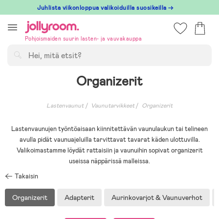
Hoppa
Juhlista viikonloppua valikoiduilla suosikeilla →
till
innehållet
Pohjoismaiden suurin lasten- ja vauvakauppa
Hae
Organizerit
Lastenvaunut
Vaunutarvikkeet
Organizerit
Lastenvaunujen työntöaisaan kiinnitettävän vaunulaukun tai telineen
avulla pidät vaunuajeluilla tarvittavat tavarat käden ulottuvilla.
Valikoimastamme löydät rattaisiin ja vaunuihin sopivat organizerit
useissa näppärissä malleissa.
Takaisin
Organizerit
Adapterit
Aurinkovarjot & Vaunuverhot