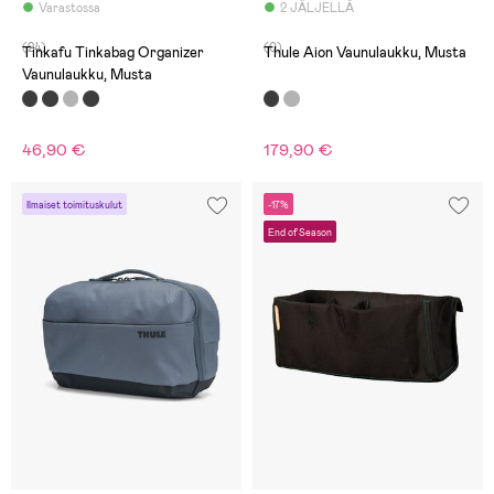
Varastossa
2 JÄLJELLÄ
(24)
(0)
Tinkafu Tinkabag Organizer
Thule Aion Vaunulaukku, Musta
Vaunulaukku, Musta
46,90 €
179,90 €
Ilmaiset toimituskulut
-17%
End of Season