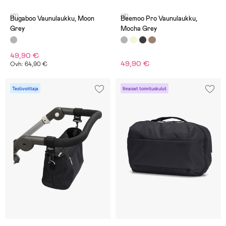
(0)
(8)
Bugaboo Vaunulaukku, Moon
Beemoo Pro Vaunulaukku,
Grey
Mocha Grey
49,90 €
49,90 €
Ovh: 64,90 €
Testivoittaja
Ilmaiset toimituskulut