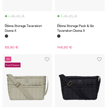
4 JÄLJELLÄ
5 JÄLJELLÄ
(0)
(0)
Doona Storage Tavarakori
Doona Storage Pack & Go
Doona X
Tavarakori Doona X
89,90 €
149,90 €
-13%
End of Season