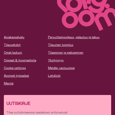
Asiakaspalvelu
Peruuttamisoikeus, palautus ja takuu
Tilausehdot
Tilausten toimitus
Omat laskuni
Tilaaminen ja maksaminen
Oppaat & Inspiraatiota
Yksityisyys
Cookie settings
Meidän vastuumme
Avoimet työpaikat
Lehdistö
Meistä
UUTISKIRJE
Tilaa uutiskirjeemme saadaksesi erityisetuja!