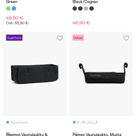
Green
Black/Cognac
49,90 €
46,90 €
Ovh: 65,90 €
Superhinta
Uutuus
Varastossa
9 JÄLJELLÄ
(2)
(0)
Beemoo Vaunulaukku &
Hamax Vaunulaukku, Musta