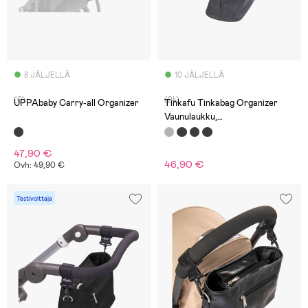
8 JÄLJELLÄ
10 JÄLJELLÄ
(0)
(24)
UPPAbaby Carry-all Organizer
Tinkafu Tinkabag Organizer
Vaunulaukku,
Harmaameleerattu
47,90 €
46,90 €
Ovh: 49,90 €
Testivoittaja