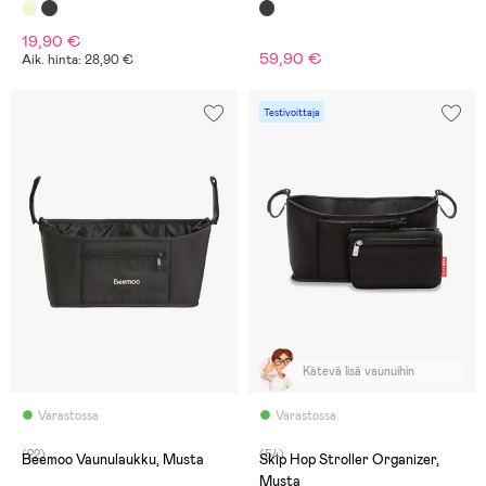
19,90 €
59,90 €
Aik. hinta: 28,90 €
Testivoittaja
Kätevä lisä vaunuihin
Varastossa
Varastossa
(22)
(54)
Beemoo Vaunulaukku, Musta
Skip Hop Stroller Organizer,
Musta