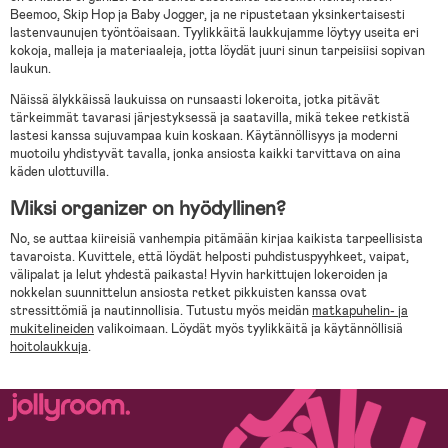
Beemoo, Skip Hop ja Baby Jogger, ja ne ripustetaan yksinkertaisesti
lastenvaunujen työntöaisaan. Tyylikkäitä laukkujamme löytyy useita eri
kokoja, malleja ja materiaaleja, jotta löydät juuri sinun tarpeisiisi sopivan
laukun.
Näissä älykkäissä laukuissa on runsaasti lokeroita, jotka pitävät
tärkeimmät tavarasi järjestyksessä ja saatavilla, mikä tekee retkistä
lastesi kanssa sujuvampaa kuin koskaan. Käytännöllisyys ja moderni
muotoilu yhdistyvät tavalla, jonka ansiosta kaikki tarvittava on aina
käden ulottuvilla.
Miksi organizer on hyödyllinen?
No, se auttaa kiireisiä vanhempia pitämään kirjaa kaikista tarpeellisista
tavaroista. Kuvittele, että löydät helposti puhdistuspyyhkeet, vaipat,
välipalat ja lelut yhdestä paikasta! Hyvin harkittujen lokeroiden ja
nokkelan suunnittelun ansiosta retket pikkuisten kanssa ovat
stressittömiä ja nautinnollisia. Tutustu myös meidän
matkapuhelin- ja
mukitelineiden
valikoimaan. Löydät myös tyylikkäitä ja käytännöllisiä
hoitolaukkuja
.