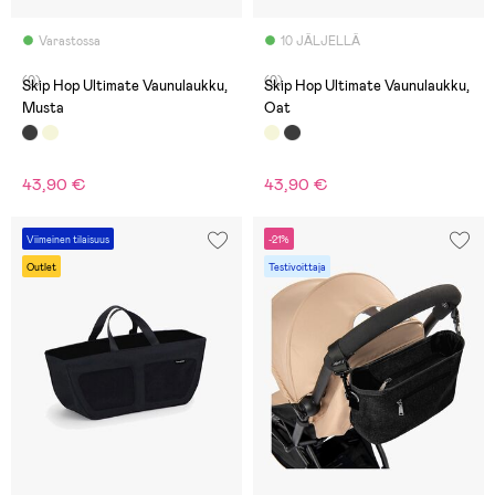
Varastossa
10 JÄLJELLÄ
(0)
(0)
Skip Hop Ultimate Vaunulaukku,
Skip Hop Ultimate Vaunulaukku,
Musta
Oat
43,90 €
43,90 €
Viimeinen tilaisuus
-21%
Outlet
Testivoittaja