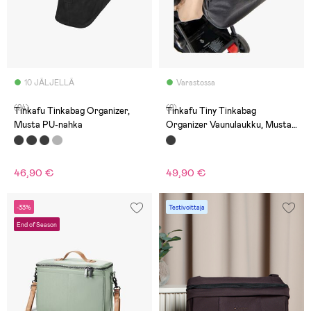
10 JÄLJELLÄ
Varastossa
(24)
(2)
Tinkafu Tinkabag Organizer,
Tinkafu Tiny Tinkabag
Musta PU-nahka
Organizer Vaunulaukku, Musta
PU-nahka
46,90 €
49,90 €
-33%
Testivoittaja
End of Season