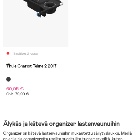
Tilapäisesti loppu
(1)
Thule Chariot Teline 2 2017
69,95 €
Ovh: 79,90 €
Älykäs ja kätevä organizer lastenvaunuihin
Organizer on kätevä lastenvaunuihin mukautettu säilytyslaukku. Meillä
on erilaisia organizereita useilta suosituilta tuotemerkeiltä, kuten