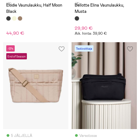
(0)
(3)
Elodie Vaunulaukku, Half Moon
Bellotte Elina Vaunulaukku,
Black
Musta
29,90 €
44,90 €
Aik. hinta: 39,90 €
-13%
Testivoittaja
End of Season
5 JÄLJELLÄ
Varastossa