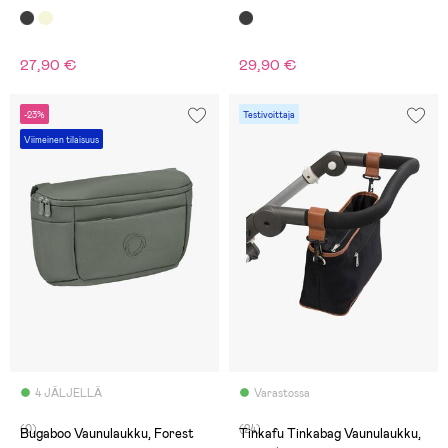
27,90 €
29,90 €
-23%
Testivoittaja
Viimeinen tilaisuus
4 JÄLJELLÄ
Varastossa
(0)
(24)
Bugaboo Vaunulaukku, Forest
Tinkafu Tinkabag Vaunulaukku,