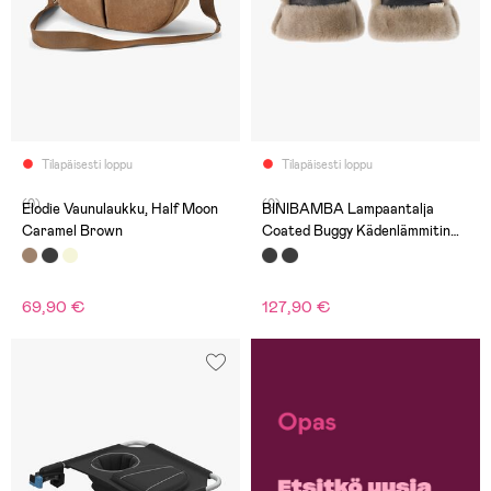
Tilapäisesti loppu
Tilapäisesti loppu
(0)
(0)
Elodie Vaunulaukku, Half Moon
BINIBAMBA Lampaantalja
Caramel Brown
Coated Buggy Kädenlämmitin
Vaunuihin, Noir/Toast
69,90 €
127,90 €