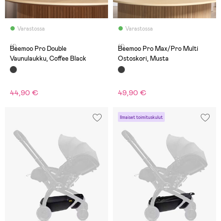
Varastossa
Varastossa
(1)
(1)
Beemoo Pro Double
Beemoo Pro Max/Pro Multi
Vaunulaukku, Coffee Black
Ostoskori, Musta
44,90 €
49,90 €
Ilmaiset toimituskulut