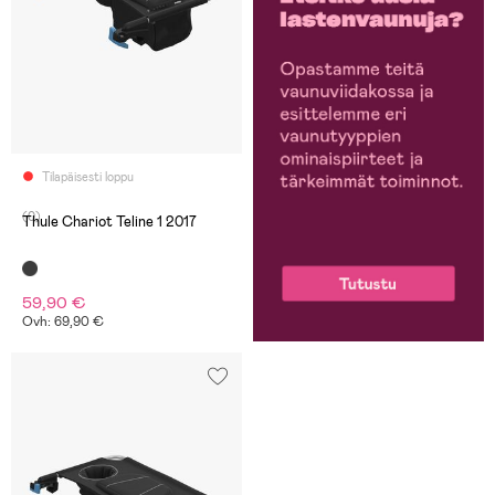
Tilapäisesti loppu
(0)
Thule Chariot Teline 1 2017
59,90 €
Ovh: 69,90 €