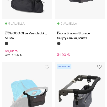
5 JÄLJELLÄ
9 JÄLJELLÄ
(0)
(1)
LIEWOOD Olive Vaunulaukku,
Doona Snap on Storage
Musta
Säilytyslaukku, Musta
64,95 €
31,90 €
Ovh: 67,90 €
Testivoittaja