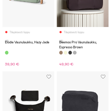
Tilapäisesti loppu
Tilapäisesti loppu
(2)
(8)
Elodie Vaunulaukku, Hazy Jade
Beemoo Pro Vaunulaukku,
Espresso Brown
39,90 €
49,90 €