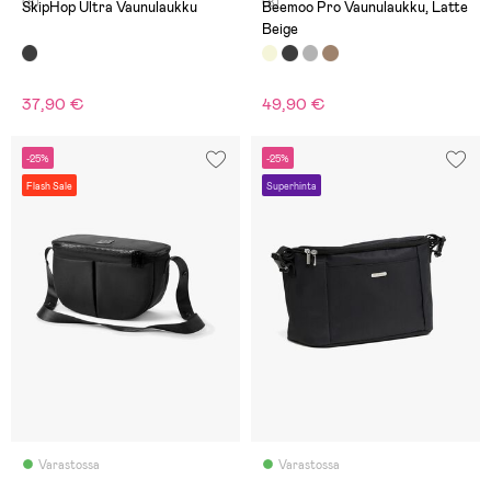
(8)
(8)
SkipHop Ultra Vaunulaukku
Beemoo Pro Vaunulaukku, Latte
Beige
37,90 €
49,90 €
-25%
-25%
Flash Sale
Superhinta
Varastossa
Varastossa