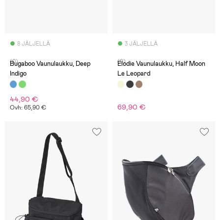
8 JÄLJELLÄ
3 JÄLJELLÄ
(0)
(0)
Bugaboo Vaunulaukku, Deep
Elodie Vaunulaukku, Half Moon
Indigo
Le Leopard
44,90 €
69,90 €
Ovh: 65,90 €