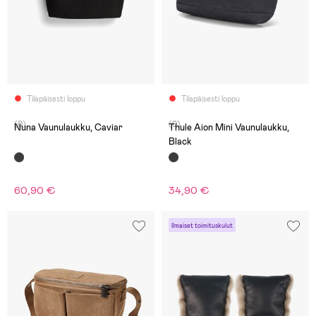
Tilapäisesti loppu
Tilapäisesti loppu
(0)
(0)
Nuna Vaunulaukku, Caviar
Thule Aion Mini Vaunulaukku,
Black
60,90 €
34,90 €
Ilmaiset toimituskulut