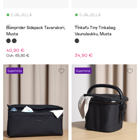
2 JÄLJELLÄ
5 JÄLJELLÄ
(3)
(1)
Bumprider Sidepack Tavarakori,
Tinkafu Tiny Tinkabag
Musta
Vaunulaukku, Musta
40,90 €
34,90 €
Ovh: 65,90 €
Superhinta
Superhinta