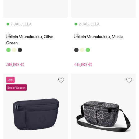
7 JÄLJELLÄ
2 JÄLJELLÄ
(0)
(0)
Jollein Vaunulaukku, Olive
Jollein Vaunulaukku, Musta
Green
39,90 €
45,90 €
-31%
End of Season