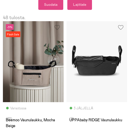
Suodata
Lajittele
48 tulosta.
-31%
Flash Sale
Varastossa
3 JÄLJELLÄ
(22)
(2)
Beemoo Vaunulaukku, Mocha
UPPAbaby RIDGE Vaunulaukku
Beige