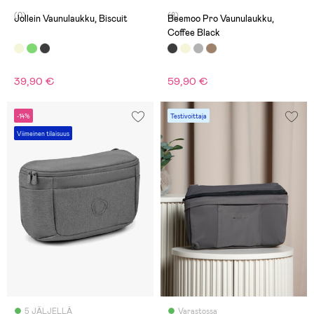
(0)
(8)
Jollein Vaunulaukku, Biscuit
Beemoo Pro Vaunulaukku,
Coffee Black
39,90 €
59,90 €
-14%
Testivoittaja
Viimeinen tilaisuus
5 JÄLJELLÄ
Varastossa