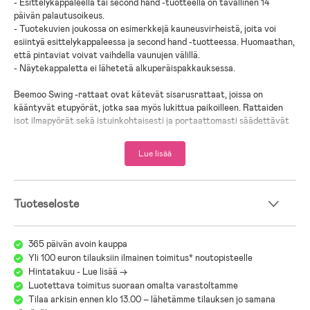
- Esittelykappaleella tai second hand -tuotteella on tavallinen 14
päivän palautusoikeus.
- Tuotekuvien joukossa on esimerkkejä kauneusvirheistä, joita voi
esiintyä esittelykappaleessa ja second hand -tuotteessa. Huomaathan,
että pintaviat voivat vaihdella vaunujen välillä.
- Näytekappaletta ei lähetetä alkuperäispakkauksessa.
Beemoo Swing -rattaat ovat kätevät sisarusrattaat, joissa on
kääntyvät etupyörät, jotka saa myös lukittua paikoilleen. Rattaiden
isot ilmapyörät sekä istuinkohtaisesti ja portaattomasti säädettävät
selkänojat tarjoavat lapsille miellyttävää matkantekoa. Työntöaisa on
säädettävissä työntäjälle sopivaksi, mikä tekee rattaiden käytöstä
Lue lisää
myös hänelle mukavaa. Isokokoiset kuomut antavat erinomaisen
suojan tuulelta ja auringonpaisteelta ja niitä saa säädettyä
portaatomasti. Rattaat taittuvat näppärästi kokoon kuljetusta
varten ja pysyvät kokoontaitettuina kuljetuslukon avulla.
Tuoteseloste
Erikseen myytävän vaunukopan avulla rattaita voi käyttää jo
vastasyntyneestä.
365 päivän avoin kauppa
Yli 100 euron tilauksiin ilmainen toimitus* noutopisteelle
- Pehmustetut 5-pistevaljaat.
Hintatakuu - Lue lisää ->
- Kuljetuslukko.
Luotettava toimitus suoraan omalta varastoltamme
- Tilavat tavarakorit.
Tilaa arkisin ennen klo 13.00 – lähetämme tilauksen jo samana
- Turvakaaret.