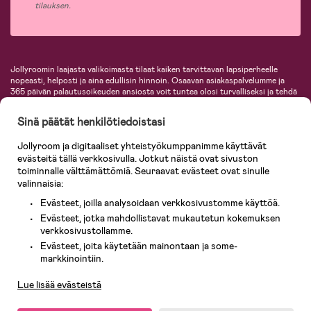
tilauksen.
Jollyroomin laajasta valikoimasta tilaat kaiken tarvittavan lapsiperheelle
nopeasti, helposti ja aina edullisin hinnoin. Osaavan asiakaspalvelumme ja
365 päivän palautusoikeuden ansiosta voit tuntea olosi turvalliseksi ja tehdä
ostoksia hyvillä mielin. Jollyroomilta saat lastenvaunut, turvaistuimet,
vaatteet vauvoille ja lapsille, inspiroivia sisustustuotteita lastenhuoneeseen,
Sinä päätät henkilötiedoistasi
lastentarvikkeita sekä paljon muuta. Meiltä löydät lukuisia tunnettuja
tuotemerkkejä, kuten Britax, Maxi-Cosi, Baby Jogger, BabyBjörn, Didriksons,
Jollyroom ja digitaaliset yhteistyökumppanimme käyttävät
KidKraft, Ergobaby, Philips Avent, Neonate, Cybex, LEGO ja monia muita!
evästeitä tällä verkkosivulla. Jotkut näistä ovat sivuston
Tervetuloa shoppailemaan Pohjoismaiden suurimpaan lastentarvikkeiden
verkkokauppaan!
toiminnalle välttämättömiä. Seuraavat evästeet ovat sinulle
valinnaisia:
Evästeet, joilla analysoidaan verkkosivustomme käyttöä.
Evästeet, jotka mahdollistavat mukautetun kokemuksen
verkkosivustollamme.
Evästeet, joita käytetään mainontaan ja some-
Asiakaspalvelu
markkinointiin.
Lue lisää evästeistä
© 2026 Jollyroom AB. Kaikki oikeudet pidätetään.