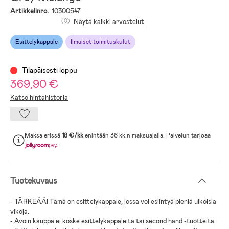
Artikkelinro.
10300547
(0)
Näytä kaikki arvostelut
Esittelykappale
Ilmaiset toimituskulut
Tilapäisesti loppu
369,90 €
Katso hintahistoria
Maksa erissä
18 €/kk
enintään 36 kk:n maksuajalla. Palvelun tarjoaa
.
Tuotekuvaus
- TÄRKEÄÄ! Tämä on esittelykappale, jossa voi esiintyä pieniä ulkoisia
vikoja.
- Avoin kauppa ei koske esittelykappaleita tai second hand -tuotteita.