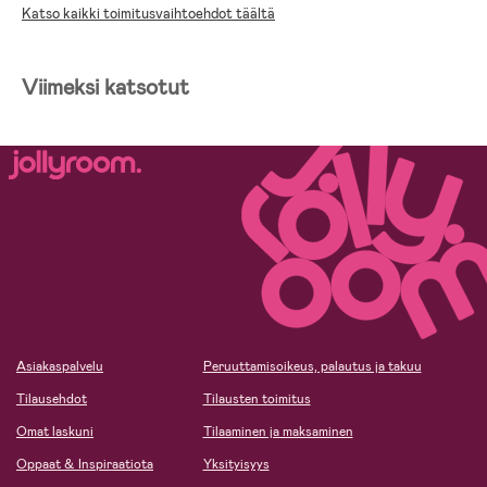
Katso kaikki toimitusvaihtoehdot täältä
Laskettavat selkänojat:
Kyllä.
6 kk – 3 vuotta (vastasyntyneestä
Ikäsuositus:
Viimeksi katsotut
vaunukopan avulla)
Maksimikuormitus:
15 kg x 2.
Pyörät:
Ilma.
Etupyörät:
Kääntyvät, lukittavat.
Pyörien määrä:
4.
Pyörien koko:
Takapyörät 29 cm, etupyörät 25 cm.
Säädettävä työntöaisa:
Kyllä, nivelletty.
Asiakaspalvelu
Peruuttamisoikeus, palautus ja takuu
Tilausehdot
Tilausten toimitus
Mukaantulevat
-
lisätarvikkeet:
Omat laskuni
Tilaaminen ja maksaminen
Oppaat & Inspiraatiota
Yksityisyys
Yhteensopivat
Sadesuoja (esim. Tiny Travel),