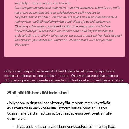
käsittelyn ohessa mainituilla tavoilla.
Uutiskirjeemme käyttää evästeitä ja muita vastaavia tekniikoita, joilla
mitataan avaamisastetta ja asiakkaidemme kiinnostusta
tarjouksiamme kohtaan. Niiden avulla myös luodaan kohdennettua
mainontaa, sisältömarkkinointia sekä tilastoja asiakkaistamme.
Yksityisyydensuoja-
ja
evästekäytännöistämme
saat lisätietoa
henkilötietojesi käytöstä ja suojaamisesta sekä käyttämistämme
evästeistä. Voit milloin tahansa perua suostumuksesi henkilötietojesi
käsittelyyn ja evästeiden käyttöön irtisanomalla uutiskirjeemme
tilauksen.
Jollyroomin laajasta valikoimasta tilaat kaiken tarvittavan lapsiperheelle
nopeasti, helposti ja aina edullisin hinnoin. Osaavan asiakaspalvelumme ja
365 päivän palautusoikeuden ansiosta voit tuntea olosi turvalliseksi ja tehdä
ostoksia hyvillä mielin. Jollyroomilta saat lastenvaunut, turvaistuimet,
vaatteet vauvoille ja lapsille, inspiroivia sisustustuotteita lastenhuoneeseen,
Sinä päätät henkilötiedoistasi
lastentarvikkeita sekä paljon muuta. Meiltä löydät lukuisia tunnettuja
tuotemerkkejä, kuten Britax, Maxi-Cosi, Baby Jogger, BabyBjörn, Didriksons,
Jollyroom ja digitaaliset yhteistyökumppanimme käyttävät
KidKraft, Ergobaby, Philips Avent, Neonate, Cybex, LEGO ja monia muita!
evästeitä tällä verkkosivulla. Jotkut näistä ovat sivuston
Tervetuloa shoppailemaan Pohjoismaiden suurimpaan lastentarvikkeiden
verkkokauppaan!
toiminnalle välttämättömiä. Seuraavat evästeet ovat sinulle
valinnaisia:
Evästeet, joilla analysoidaan verkkosivustomme käyttöä.