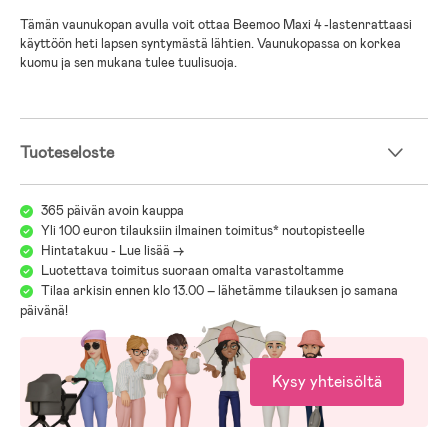
Tämän vaunukopan avulla voit ottaa Beemoo Maxi 4 -lastenrattaasi
käyttöön heti lapsen syntymästä lähtien. Vaunukopassa on korkea
kuomu ja sen mukana tulee tuulisuoja.
Tuoteseloste
365 päivän avoin kauppa
Yli 100 euron tilauksiin ilmainen toimitus* noutopisteelle
Hintatakuu - Lue lisää ->
Luotettava toimitus suoraan omalta varastoltamme
Tilaa arkisin ennen klo 13.00 – lähetämme tilauksen jo samana
päivänä!
Kysy yhteisöltä