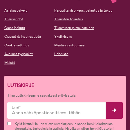
Asiakaspalvelu
Peruuttamisoikeus, palautus ja takuu
Tilausehdot
Tilausten toimitus
Omat laskuni
Tilaaminen ja maksaminen
Oppaat & Inspiraatiota
Yksityisyys
Cookie settings
Meidän vastuumme
Avoimet työpaikat
Lehdistö
Meistä
UUTISKIRJE
Tilaa uutiskirjeemme saadaksesi erityisetuja!
Email*
Kyllä kiitos!
Haluan tilata uutiskirjeen ja saada henkilökohtaisia
alennuksia, tarjouksia ja uutisia. Hyväksyn siten henkilötietojeni