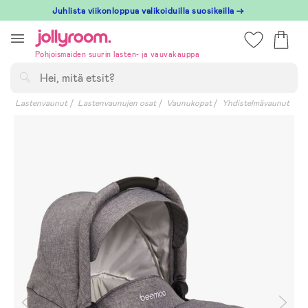
Hoppa
Juhlista viikonloppua valikoiduilla suosikeilla →
till
innehållet
Pohjoismaiden suurin lasten- ja vauvakauppa
Hae
Lastenvaunut
Lastenvaunujen osat
Vaunukopat
Yhdistelmävaunut