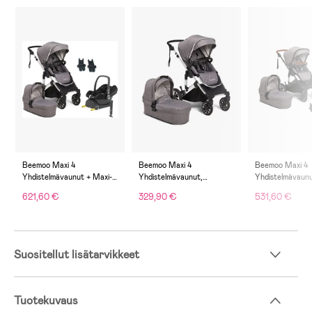
Beemoo Maxi 4
Beemoo Maxi 4
Beemoo Maxi 4
Yhdistelmävaunut + Maxi-
Yhdistelmävaunut,
Yhdistelmävaunu
Cosi CabrioFix i-Size &
Grey/Silver
Beemoo Route i
621,60 €
329,90 €
531,60 €
Telakka, Grey/Silver
Turvakaukalo, 
Black/Mineral 
Suositellut lisätarvikkeet
Tuotekuvaus