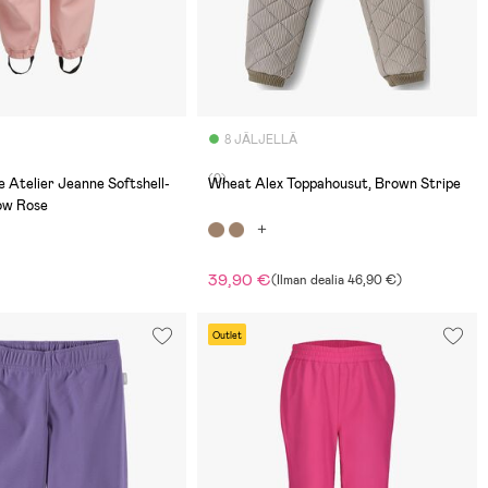
8 JÄLJELLÄ
(0)
e Atelier Jeanne Softshell-
Wheat Alex Toppahousut, Brown Stripe
low Rose
39,90 €
(
Ilman dealia
46,90 €
)
Outlet