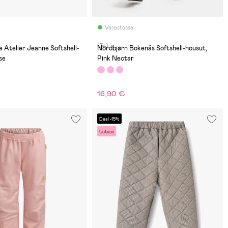
Varastossa
(34)
e Atelier Jeanne Softshell-
Nordbjørn Bokenäs Softshell-housut,
se
Pink Nectar
16,90 €
Deal -15%
Uutuus