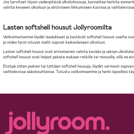
Jos tarvitset täysin vedenpitäviä ulkoiluhousuja, kannattaa harkita esimerk
valinta kevyeen ulkoiluun ja aktiiviseen liikkumiseen kuivissa ja vaihteleviss
Lasten softshell housut Jollyroomilta
Valikoimastamme löydät laadukkaat ja kestävät softshell housut useilta suo
ja niiden hyvin istuvat mallit sopivat kaikenlaiseen ulkoiluun.
Lasten softshell housut ovat erinomainen valinta kevään ja syksyn ulkoiluhetk
softshell housut ovat helpot pakata mukaan retkille tai reissuille, sillä ne ei
Etsitpä sitten poikien tai tyttöjen softshell housuja, löydät varmasti sopiv
vaihtelevissa sääolosuhteissa. Tutustu valikoimaamme ja hanki lapsellesi täy