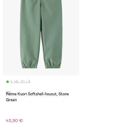
8 JÄLJELLÄ
(0)
Reima Kuori Softshell-housut, Stone
Green
43,90 €