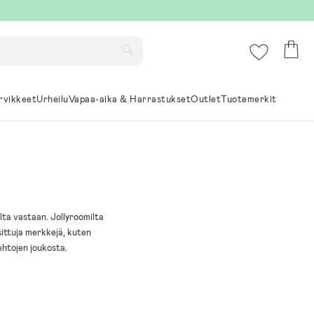
rvikkeet
Urheilu
Vapaa-aika & Harrastukset
Outlet
Tuotemerkit
lta vastaan. Jollyroomilta
osittuja merkkejä, kuten
oehtojen joukosta.