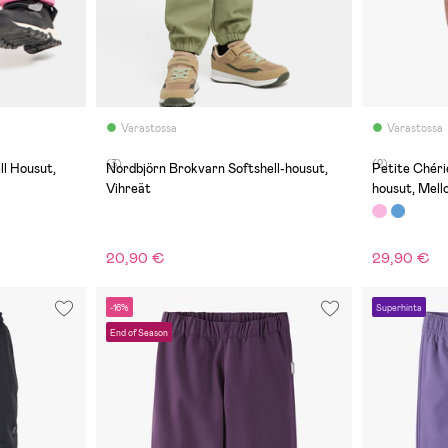
Varastossa
Varastossa
(3)
(2)
l Housut,
Nordbjörn Brokvarn Softshell-housut,
Petite Chéri
Vihreät
housut, Mel
20,90 €
29,90 €
-16%
Superhinta
End of Season