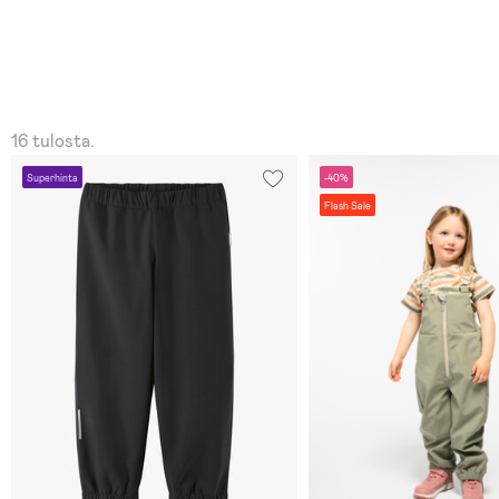
16 tulosta.
Superhinta
-40%
Flash Sale