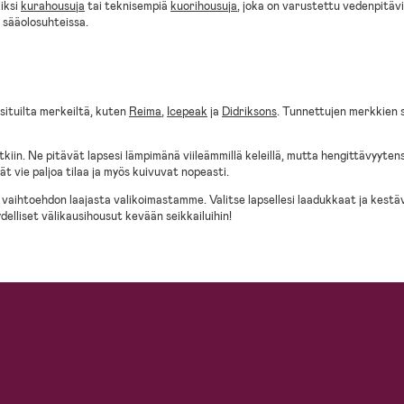
iksi
kurahousuja
tai teknisempiä
kuorihousuja
, joka on varustettu vedenpitävi
a sääolosuhteissa.
situilta merkeiltä, kuten
Reima
,
Icepeak
ja
Didriksons
. Tunnettujen merkkien s
iin. Ne pitävät lapsesi lämpimänä viileämmillä keleillä, mutta hengittävyytensä 
vät vie paljoa tilaa ja myös kuivuvat nopeasti.
an vaihtoehdon laajasta valikoimastamme. Valitse lapsellesi laadukkaat ja kestä
delliset välikausihousut kevään seikkailuihin!