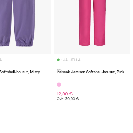
Ä
1 JÄLJELLÄ
(0)
Softshell-housut, Misty
Icepeak Jemison Softshell-housut, Pink
12,90 €
Ovh: 30,90 €