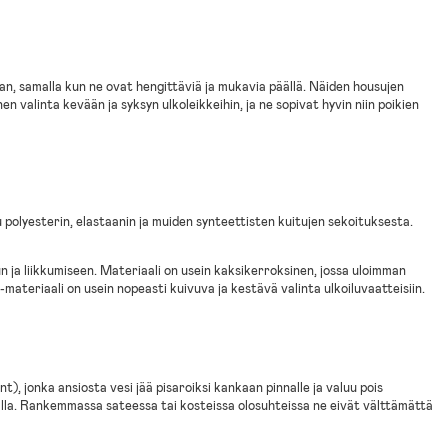
aan, samalla kun ne ovat hengittäviä ja mukavia päällä. Näiden housujen
n valinta kevään ja syksyn ulkoleikkeihin, ja ne sopivat hyvin niin poikien
u polyesterin, elastaanin ja muiden synteettisten kuitujen sekoituksesta.
un ja liikkumiseen. Materiaali on usein kaksikerroksinen, jossa uloimman
materiaali on usein nopeasti kuivuva ja kestävä valinta ulkoiluvaatteisiin.
), jonka ansiosta vesi jää pisaroiksi kankaan pinnalle ja valuu pois
amalla. Rankemmassa sateessa tai kosteissa olosuhteissa ne eivät välttämättä