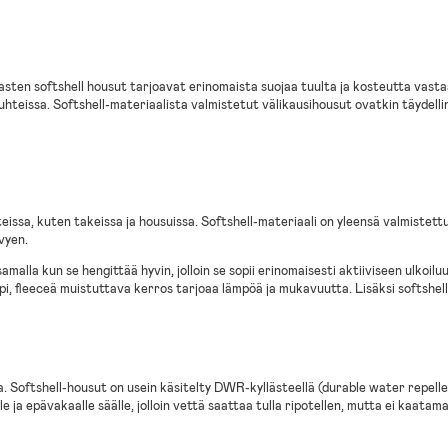
 Lasten softshell housut tarjoavat erinomaista suojaa tuulta ja kosteutta vast
uhteissa. Softshell-materiaalista valmistetut välikausihousut ovatkin täydelline
teissa, kuten takeissa ja housuissa. Softshell-materiaali on yleensä valmistett
vyen.
alla kun se hengittää hyvin, jolloin se sopii erinomaisesti aktiiviseen ulkoilu
pi, fleeceä muistuttava kerros tarjoaa lämpöä ja mukavuutta. Lisäksi softshell-
a. Softshell-housut on usein käsitelty DWR-kyllästeellä (durable water repellent
le ja epävakaalle säälle, jolloin vettä saattaa tulla ripotellen, mutta ei kaat