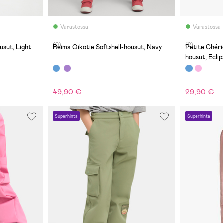
Varastossa
Varastossa
(0)
(2)
usut, Light
Reima Oikotie Softshell-housut, Navy
Petite Chéri
housut, Eclip
49,90 €
29,90 €
Superhinta
Superhinta