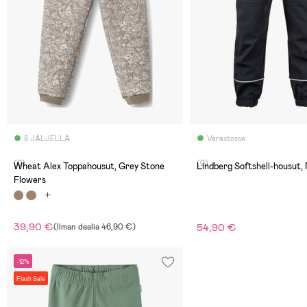
8 JÄLJELLÄ
Varastossa
(0)
(0)
Wheat Alex Toppahousut, Grey Stone
Lindberg Softshell-housut,
Flowers
39,90 €
54,90 €
(
Ilman dealia
46,90 €
)
-12%
Flash Sale