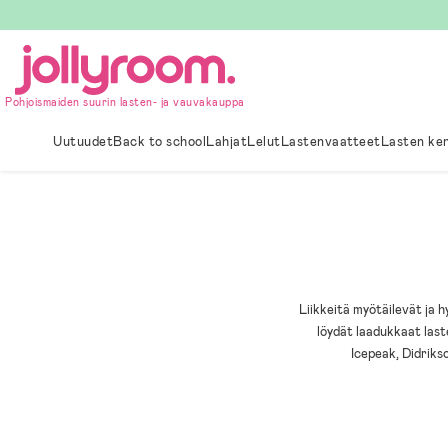
Hoppa
till
innehållet
Pohjoismaiden suurin lasten- ja vauvakauppa
Uutuudet
Back to school
Lahjat
Lelut
Lastenvaatteet
Lasten ke
Liikkeitä myötäilevät ja 
löydät laadukkaat laste
Icepeak, Didrikso