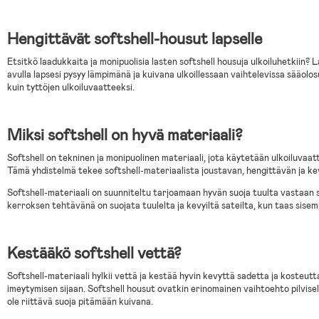
Hengittävät softshell-housut lapselle
Etsitkö laadukkaita ja monipuolisia lasten softshell housuja ulkoiluhetkiin?
avulla lapsesi pysyy lämpimänä ja kuivana ulkoillessaan vaihtelevissa sääolos
kuin tyttöjen ulkoiluvaatteeksi.
Miksi softshell on hyvä materiaali?
Softshell on tekninen ja monipuolinen materiaali, jota käytetään ulkoiluvaat
Tämä yhdistelmä tekee softshell-materiaalista joustavan, hengittävän ja ke
Softshell-materiaali on suunniteltu tarjoamaan hyvän suoja tuulta vastaan sam
kerroksen tehtävänä on suojata tuulelta ja kevyiltä sateilta, kun taas sisem
Kestääkö softshell vettä?
Softshell-materiaali hylkii vettä ja kestää hyvin kevyttä sadetta ja kosteutt
imeytymisen sijaan. Softshell housut ovatkin erinomainen vaihtoehto pilvisel
ole riittävä suoja pitämään kuivana.