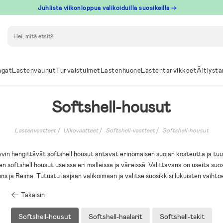
Juhlista viikonloppua valikoiduilla suosikeilla →
Hae
ngät
Lastenvaunut
Turvaistuimet
Lastenhuone
Lastentarvikkeet
Äitiysta
Softshell-housut
Lastenvaatteet
Ulkovaatteet
Softshell-vaatteet
Softshell-housut
hyvin hengittävät softshell housut antavat erinomaisen suojan kosteutta ja tuu
n softshell housut useissa eri malleissa ja väreissä. Valittavana on useita su
ns ja Reima. Tutustu laajaan valikoimaan ja valitse suosikkisi lukuisten vaiht
Takaisin
Softshell-housut
Softshell-haalarit
Softshell-takit