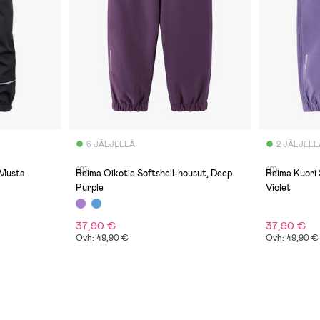
6 JÄLJELLÄ
2 JÄLJELL
(0)
(0)
 Musta
Reima Oikotie Softshell-housut, Deep
Reima Kuori 
Purple
Violet
37,90 €
37,90 €
Ovh: 49,90 €
Ovh: 49,90 €