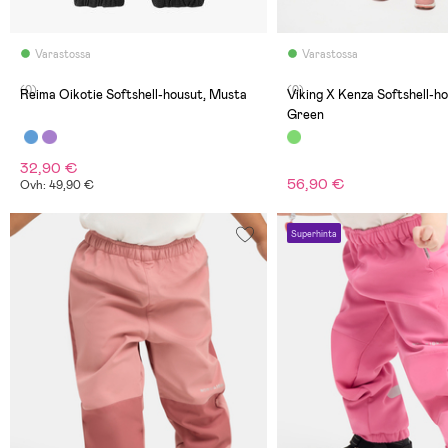
Varastossa
Varastossa
(0)
(0)
Reima Oikotie Softshell-housut, Musta
Viking X Kenza Softshell-ho
Green
32,90 €
56,90 €
Ovh: 49,90 €
Superhinta