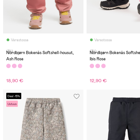
Varastossa
Varastossa
(34)
(34)
Nordbjørn Bokenäs Softshell-housut,
Nordbjørn Bokenäs Softshel
Ash Rose
Ibis Rose
18,90 €
12,90 €
Deal -15%
Uutuus