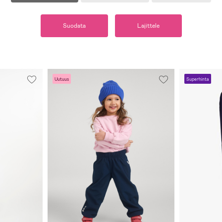
Suodata
Lajittele
Uutuus
Superhinta