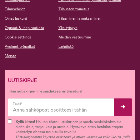
Tilausehdot
Tilausten toimitus
Omat laskuni
Tilaaminen ja maksaminen
Oppaat & Inspiraatiota
Yksityisyys
Cookie settings
Meidän vastuumme
Avoimet työpaikat
Lehdistö
Meistä
UUTISKIRJE
Tilaa uutiskirjeemme saadaksesi erityisetuja!
Email*
Kyllä kiitos!
Haluan tilata uutiskirjeen ja saada henkilökohtaisia
alennuksia, tarjouksia ja uutisia. Hyväksyn siten henkilötietojeni
käsittelyn ohessa mainituilla tavoilla.
Uutiskirjeemme käyttää evästeitä ja muita vastaavia tekniikoita, joilla