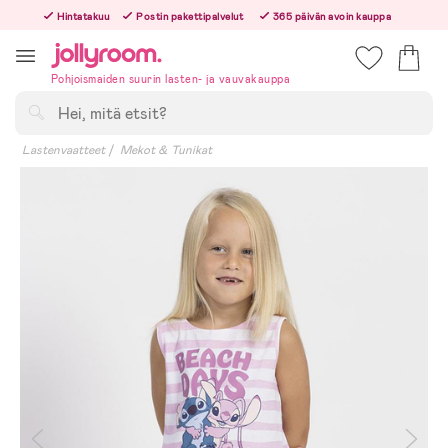
Hoppa
Hintatakuu
Postin pakettipalvelut
365 päivän avoin kauppa
till
Tilaa arkisin ennen klo 13.00 – lähetämme tilauksen jo samana päivänä!
innehållet
Pohjoismaiden suurin lasten- ja vauvakauppa
Hae
Lastenvaatteet
Mekot & Tunikat