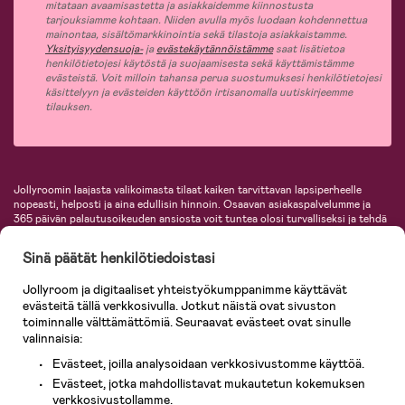
mitataan avaamisastetta ja asiakkaidemme kiinnostusta
tarjouksiamme kohtaan. Niiden avulla myös luodaan kohdennettua
mainontaa, sisältömarkkinointia sekä tilastoja asiakkaistamme.
Yksityisyydensuoja-
ja
evästekäytännöistämme
saat lisätietoa
henkilötietojesi käytöstä ja suojaamisesta sekä käyttämistämme
evästeistä. Voit milloin tahansa perua suostumuksesi henkilötietojesi
käsittelyyn ja evästeiden käyttöön irtisanomalla uutiskirjeemme
tilauksen.
Jollyroomin laajasta valikoimasta tilaat kaiken tarvittavan lapsiperheelle
nopeasti, helposti ja aina edullisin hinnoin. Osaavan asiakaspalvelumme ja
365 päivän palautusoikeuden ansiosta voit tuntea olosi turvalliseksi ja tehdä
ostoksia hyvillä mielin. Jollyroomilta saat lastenvaunut, turvaistuimet,
vaatteet vauvoille ja lapsille, inspiroivia sisustustuotteita lastenhuoneeseen,
Sinä päätät henkilötiedoistasi
lastentarvikkeita sekä paljon muuta. Meiltä löydät lukuisia tunnettuja
tuotemerkkejä, kuten Britax, Maxi-Cosi, Baby Jogger, BabyBjörn, Didriksons,
Jollyroom ja digitaaliset yhteistyökumppanimme käyttävät
KidKraft, Ergobaby, Philips Avent, Neonate, Cybex, LEGO ja monia muita!
evästeitä tällä verkkosivulla. Jotkut näistä ovat sivuston
Tervetuloa shoppailemaan Pohjoismaiden suurimpaan lastentarvikkeiden
verkkokauppaan!
toiminnalle välttämättömiä. Seuraavat evästeet ovat sinulle
valinnaisia:
Evästeet, joilla analysoidaan verkkosivustomme käyttöä.
Evästeet, jotka mahdollistavat mukautetun kokemuksen
verkkosivustollamme.