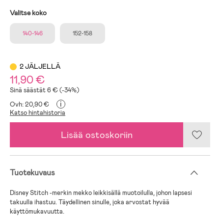
Valitse koko
140-146
152-158
2 JÄLJELLÄ
11,90 €
Sinä säästät 6 € (-34%)
i
Ovh: 20,90 €
Katso hintahistoria
Lisää ostoskoriin
Tuotekuvaus
Disney Stitch -merkin mekko leikkisällä muotoilulla, johon lapsesi
takuulla ihastuu. Täydellinen sinulle, joka arvostat hyvää
käyttömukavuutta.