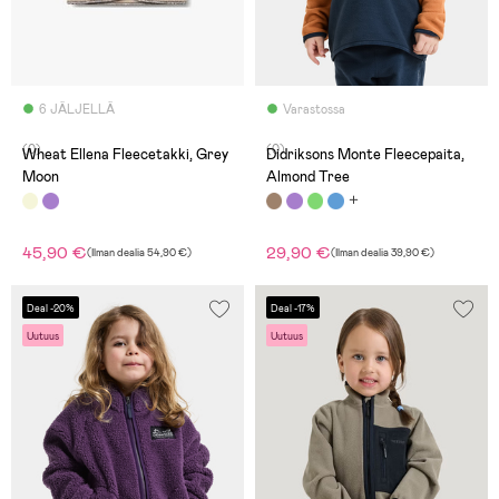
6 JÄLJELLÄ
Varastossa
(0)
(0)
Wheat Ellena Fleecetakki, Grey
Didriksons Monte Fleecepaita,
Moon
Almond Tree
45,90 €
29,90 €
(
Ilman dealia
54,90 €
)
(
Ilman dealia
39,90 €
)
Deal -20%
Deal -17%
Uutuus
Uutuus