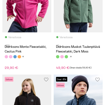
Varastossa
Varastossa
(20)
(1)
Didriksons Monte Fleecetakki,
Didriksons Muskot Tuulenpitävä
Cactus Pink
Fleecetakki, Dark Moss
29,90 €
49,90 €
(
Ilman dealia
59,90 €
)
Uutuus
Deal -15%
Uutuus