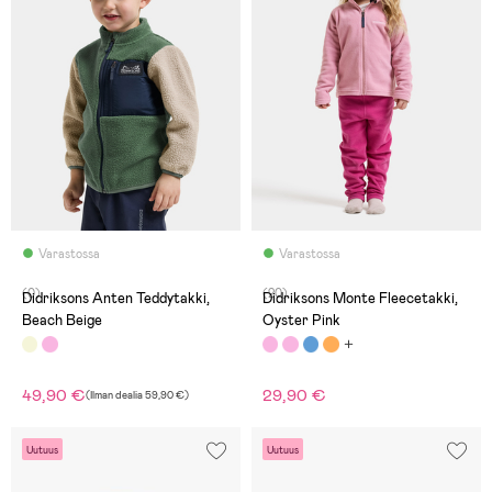
Varastossa
Varastossa
(0)
(20)
Didriksons Anten Teddytakki,
Didriksons Monte Fleecetakki,
Beach Beige
Oyster Pink
49,90 €
29,90 €
(
Ilman dealia
59,90 €
)
Uutuus
Uutuus