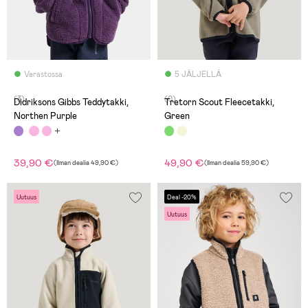
Varastossa
5 JÄLJELLÄ
(3)
(0)
Didriksons Gibbs Teddytakki,
Tretorn Scout Fleecetakki,
Northen Purple
Green
39,90 €
49,90 €
(
Ilman dealia
49,90 €
)
(
Ilman dealia
59,90 €
)
Uutuus
Deal -20%
Uutuus