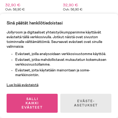
32,90 €
32,90 €
Ovh: 56,90 €
Ovh: 56,90 €
Sinä päätät henkilötiedoistasi
Superhinta
-37%
Flash Sale
Jollyroom ja digitaaliset yhteistyökumppanimme käyttävät
evästeitä tällä verkkosivulla. Jotkut näistä ovat sivuston
toiminnalle välttämättömiä. Seuraavat evästeet ovat sinulle
valinnaisia:
Evästeet, joilla analysoidaan verkkosivustomme käyttöä.
Evästeet, jotka mahdollistavat mukautetun kokemuksen
verkkosivustollamme.
Evästeet, joita käytetään mainontaan ja some-
Asiakaspalvelu
markkinointiin.
Lue lisää evästeistä
Varastossa
Varastossa
SALLI
EVÄSTE-
KAIKKI
ASETUKSET
(1)
(1)
Didriksons Anten Teddytakki,
Didriksons Muskot Tuulenpitävä
EVÄSTEET
Light Heather Pink
Fleecetakki, Paprika