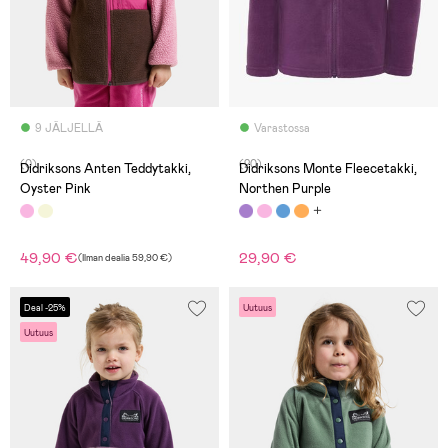
9 JÄLJELLÄ
Varastossa
(0)
(20)
Didriksons Anten Teddytakki,
Didriksons Monte Fleecetakki,
Oyster Pink
Northen Purple
49,90 €
29,90 €
(
Ilman dealia
59,90 €
)
Deal -25%
Uutuus
Uutuus