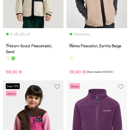
6 JÄLJELLÄ
Varastossa
(0)
(0)
Tretorn Scout Fleecetakki,
Reima Fleeceliivi, Earthy Beige
Sand
59,90 €
39,90 €
(
Ilman dealia
49,90 €
)
Deal -17%
Uutuus
Uutuus