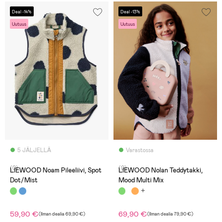
Deal -14%
Deal -13%
Uutuus
Uutuus
5 JÄLJELLÄ
Varastossa
(0)
(0)
LIEWOOD Noam Pileeliivi, Spot
LIEWOOD Nolan Teddytakki,
Dot/Mist
Mood Multi Mix
59,90 €
69,90 €
(
Ilman dealia
69,90 €
)
(
Ilman dealia
79,90 €
)