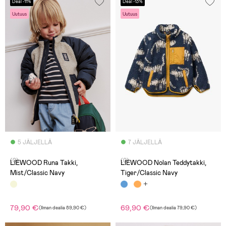
Deal -11%
Deal -13%
Uutuus
Uutuus
5 JÄLJELLÄ
7 JÄLJELLÄ
(0)
(0)
LIEWOOD Runa Takki,
LIEWOOD Nolan Teddytakki,
Mist/Classic Navy
Tiger/Classic Navy
79,90 €
69,90 €
(
Ilman dealia
89,90 €
)
(
Ilman dealia
79,90 €
)