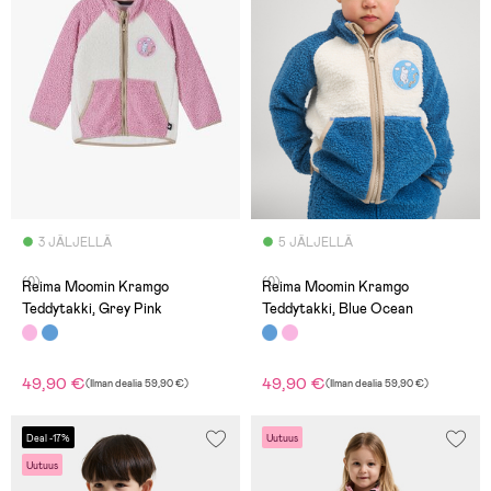
3 JÄLJELLÄ
5 JÄLJELLÄ
(0)
(0)
Reima Moomin Kramgo
Reima Moomin Kramgo
Teddytakki, Grey Pink
Teddytakki, Blue Ocean
49,90 €
49,90 €
(
Ilman dealia
59,90 €
)
(
Ilman dealia
59,90 €
)
Deal -17%
Uutuus
Uutuus