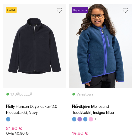
Outlet
Superhinta
10 JÄLJELLÄ
Varastossa
(1)
(10)
Helly Hansen Daybreaker 2.0
Nordbjørn Mollösund
Fleecetakki, Navy
Teddytakki, Insigna Blue
21,90 €
14,90 €
Ovh: 40,90 €