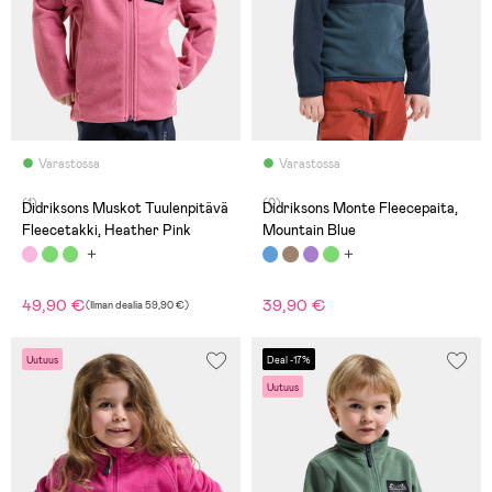
Varastossa
Varastossa
(1)
(0)
Didriksons Muskot Tuulenpitävä
Didriksons Monte Fleecepaita,
Fleecetakki, Heather Pink
Mountain Blue
49,90 €
39,90 €
(
Ilman dealia
59,90 €
)
Uutuus
Deal -17%
Uutuus