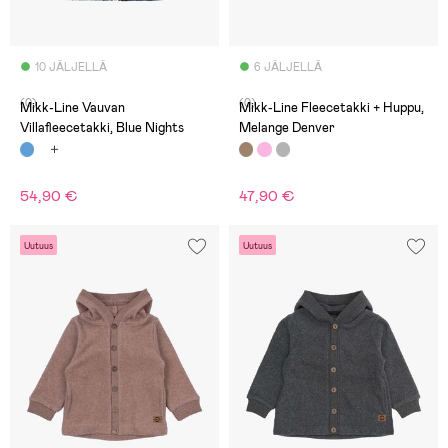
10 JÄLJELLÄ
6 JÄLJELLÄ
(0)
(0)
Mikk-Line Vauvan
Mikk-Line Fleecetakki + Huppu,
Villafleecetakki, Blue Nights
Melange Denver
54,90 €
47,90 €
Uutuus
Uutuus