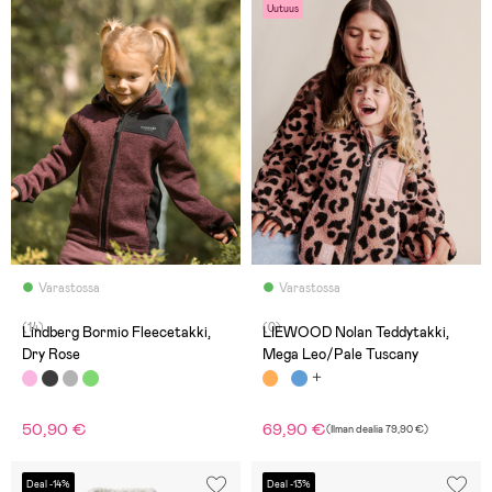
Uutuus
Varastossa
Varastossa
(14)
(0)
Lindberg Bormio Fleecetakki,
LIEWOOD Nolan Teddytakki,
Dry Rose
Mega Leo/Pale Tuscany
50,90 €
69,90 €
(
Ilman dealia
79,90 €
)
Deal -14%
Deal -13%