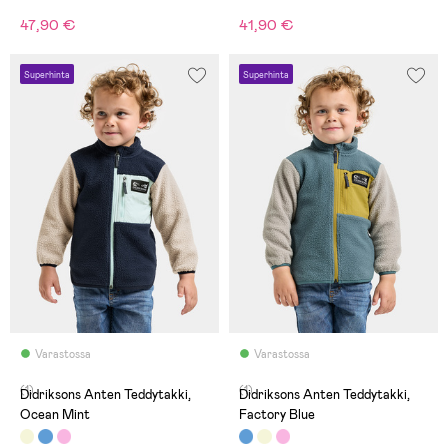
47,90 €
41,90 €
Superhinta
Superhinta
Varastossa
Varastossa
(1)
(1)
Didriksons Anten Teddytakki,
Didriksons Anten Teddytakki,
Ocean Mint
Factory Blue