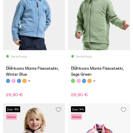
Varastossa
Varastossa
(20)
(20)
Didriksons Monte Fleecetakki,
Didriksons Monte Fleecetakki,
Winter Blue
Sage Green
29,90 €
29,90 €
Deal -15%
Deal -14%
Uutuus
Uutuus