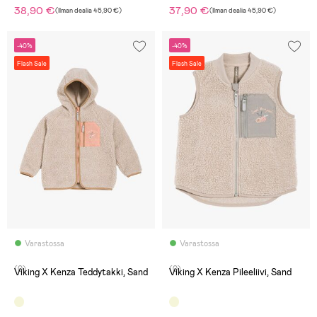
38,90 €
37,90 €
(
Ilman dealia
45,90 €
)
(
Ilman dealia
45,90 €
)
-40%
-40%
Flash Sale
Flash Sale
Varastossa
Varastossa
(0)
(0)
Viking X Kenza Teddytakki, Sand
Viking X Kenza Pileeliivi, Sand