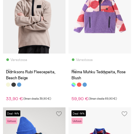
Varastossa
Varastossa
(0)
(0)
Didriksons Rubi Fleecepaita,
Reima Muhku Teddypaita, Rose
Beach Beige
Blush
33,90 €
59,90 €
(
Ilman dealia
39,90 €
)
(
Ilman dealia
69,90 €
)
Deal -14%
Deal -14%
Uutuus
Uutuus