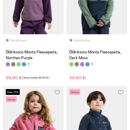
Varastossa
Varastossa
(0)
(0)
Didriksons Monte Fleecepaita,
Didriksons Monte Fleecepaita,
Northen Purple
Dark Moss
29,90 €
39,90 €
(
Ilman dealia
39,90 €
)
Deal -17%
Uutuus
Uutuus