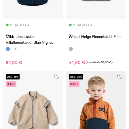
8 JÄLJELLÄ
8 JÄLJELLÄ
(0)
(0)
Mikk-Line Lasten
Wheat Helge Fleecetakki, Flint
Villafleecetakki, Blue Nights
82,90 €
44,90 €
(
Ilman dealia
54,90 €
)
Deal -16%
Deal -25%
Uutuus
Uutuus