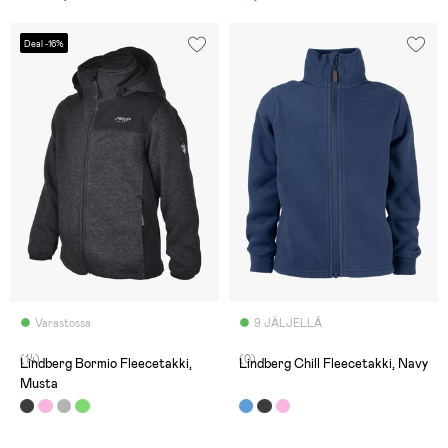
Deal -16%
Varastossa
9 JÄLJELLÄ
(14)
(0)
Lindberg Bormio Fleecetakki,
Lindberg Chill Fleecetakki, Navy
Musta