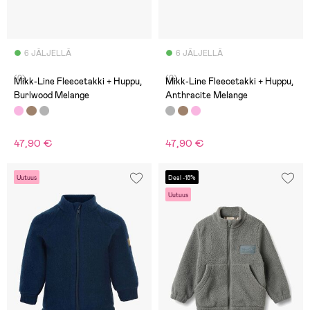
6 JÄLJELLÄ
6 JÄLJELLÄ
(0)
(0)
Mikk-Line Fleecetakki + Huppu,
Mikk-Line Fleecetakki + Huppu,
Burlwood Melange
Anthracite Melange
47,90 €
47,90 €
Uutuus
Deal -18%
Uutuus