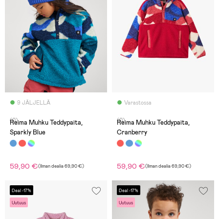
9 JÄLJELLÄ
Varastossa
(0)
(0)
Reima Muhku Teddypaita,
Reima Muhku Teddypaita,
Sparkly Blue
Cranberry
59,90 €
59,90 €
(
Ilman dealia
69,90 €
)
(
Ilman dealia
69,90 €
)
Deal -17%
Deal -17%
Uutuus
Uutuus