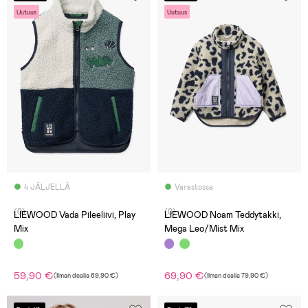
Uutuus
Uutuus
4 JÄLJELLÄ
Varastossa
(0)
(0)
LIEWOOD Vada Pileeliivi, Play
LIEWOOD Noam Teddytakki,
Mix
Mega Leo/Mist Mix
59,90 €
69,90 €
(
Ilman dealia
69,90 €
)
(
Ilman dealia
79,90 €
)