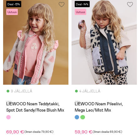
Deal -13%
Deal -14%
Uutuus
Uutuus
9 JÄLJELLÄ
4 JÄLJELLÄ
(0)
(0)
LIEWOOD Noam Teddytakki,
LIEWOOD Noam Pileeliivi,
Spot Dot Sandy/Rose Blush Mix
Mega Leo/Mist Mix
69,90 €
59,90 €
(
Ilman dealia
79,90 €
)
(
Ilman dealia
69,90 €
)