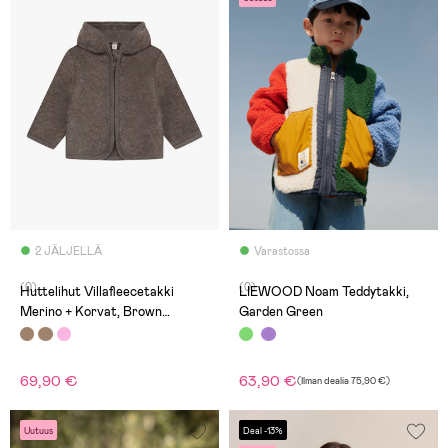
2 JÄLJELLÄ
Varastossa
(0)
(0)
Huttelihut Villafleecetakki
LIEWOOD Noam Teddytakki,
Merino + Korvat, Brown
Garden Green
Melange
69,90 €
63,90 €
(
Ilman dealia
75,90 €
)
Uutuus
Deal -13%