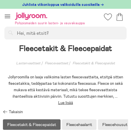
Hoppa
Juhlista viikonloppua valikoiduilla suosikeilla →
till
innehållet
Pohjoismaiden suurin lasten- ja vauvakauppa
Hae
Fleecetakit & Fleecepaidat
Lastenvaatteet
Fleecevaatteet
Fleecetakit & Fleecepaidat
Jollyroomilla on laaja valikoima lasten fleecevaatteita, etsitpä sitten
fleecetakkia, teddypaitaa tai kokonaista fleeceasua. Fleece on sekä
mukava että kestävä materiaali, mikä tekee fleecevaatteista
ihanteellisia aktiivisiin päiviin. Tutustu suosittujen merkkien,
...
Lue lisää
Takaisin
Fleecetakit & Fleecepaidat
Fleecehaalarit
Fleecehousut