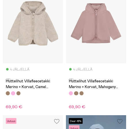
4 JÄLJELLÄ
4 JÄLJELLÄ
(0)
(0)
Huttelihut Villafleecetakki
Huttelihut Villafleecetakki
Merino + Korvat, Camel
Merino + Korvat, Mahogany
Melange
Rose
69,90 €
69,90 €
Uutuus
Deal -16%
Uutuus