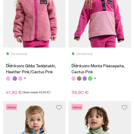
Varastossa
Varastossa
(3)
(0)
Didriksons Gibbs Teddytakki,
Didriksons Monte Fleecepaita,
Heather Pink/Cactus Pink
Cactus Pink
41,90 €
39,90 €
(
Ilman dealia
49,90 €
)
Uutuus
Uutuus