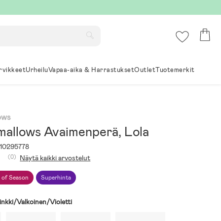
rvikkeet
Urheilu
Vapaa-aika & Harrastukset
Outlet
Tuotemerkit
ows
mallows Avaimenperä, Lola
10295778
(0)
Näytä kaikki arvostelut
 of Season
Superhinta
inkki/Valkoinen/Violetti