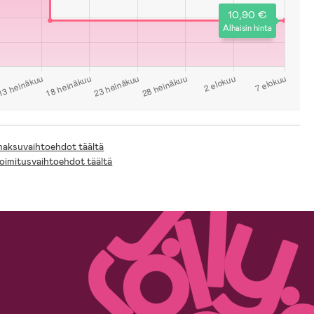
10,90 €
Alhaisin hinta
 maksuvaihtoehdot täältä
toimitusvaihtoehdot täältä