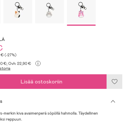
LLÄ
€
4 € (-27%)
i
90 €;
Ovh: 22,90 €
storia
Lisää ostoskoriin
s
-merkin kiva avaimenperä söpöllä hahmolla. Täydellinen
aksi reppuun.