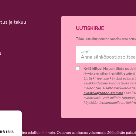
tus ja takuu
UUTISKIRJE
Tilaa uutiskirjeemme saadaksesi erity
n
Email*
Kyllä kiitos!
Haluan tilata uutiski
Hyväksyn siten henkilötietojeni k
Uutiskirjeemme käyttää evästeitä 
asiakkaidemme kiinnostusta tar
mainontaa, sisältömarkkinointia
evästekäytännöistämme
saat lis
evästeistä. Voit milloin tahansa
käyttöön irtisanomalla uutiskir
tä tällä
i, helposti ja aina edullisin hinnoin. Osaavan asiakaspalvelumme ja 365 päivän palaut