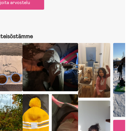
joita arvostelu
hteisöstämme