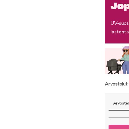
Jop
UV-suosi
lastenta
Arvostelut
Arvostel