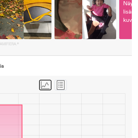
Näytä
lisää 
kuvia
GAMIFIERA.®
ia