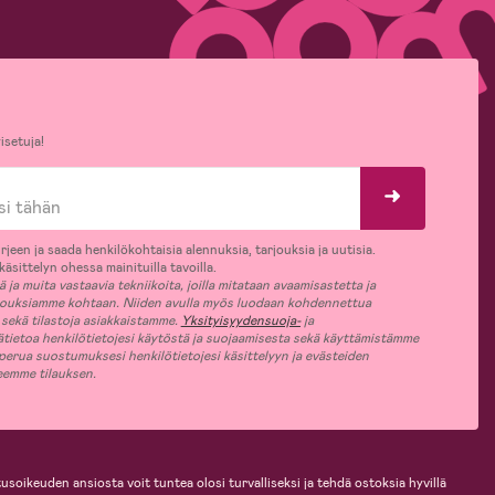
isetuja!
rjeen ja saada henkilökohtaisia alennuksia, tarjouksia ja uutisia.
äsittelyn ohessa mainituilla tavoilla.
ja muita vastaavia tekniikoita, joilla mitataan avaamisastetta ja
jouksiamme kohtaan. Niiden avulla myös luodaan kohdennettua
 sekä tilastoja asiakkaistamme.
Yksityisyydensuoja-
ja
ätietoa henkilötietojesi käytöstä ja suojaamisesta sekä käyttämistämme
 perua suostumuksesi henkilötietojesi käsittelyyn ja evästeiden
jeemme tilauksen.
usoikeuden ansiosta voit tuntea olosi turvalliseksi ja tehdä ostoksia hyvillä