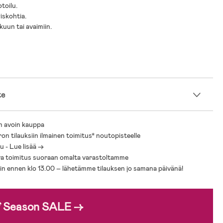
toilu.
yiskohtia.
kkuun tai avaimiin.
te
n avoin kauppa
ron tilauksiin ilmainen toimitus* noutopisteelle
 - Lue lisää ->
a toimitus suoraan omalta varastoltamme
sin ennen klo 13.00 – lähetämme tilauksen jo samana päivänä!
f Season SALE →