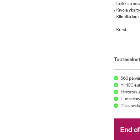
- Leikkisä muo
- Kivoja yksit
- Kiinnitä lau
- Kumi.
Tuoteselos
365 päivä
Yli 100 eu
Hintatakuu
Luotettav
Tilaa arki
End o