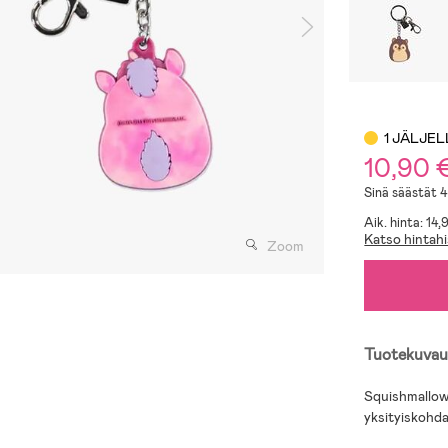
1 JÄLJE
10,90 
Sinä säästät 
Aik. hinta: 14,
Katso hintahi
Zoom
Tuotekuvau
Squishmallows
yksityiskohd