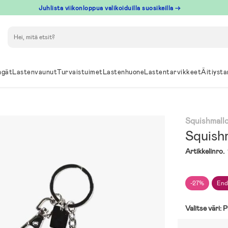
Juhlista viikonloppua valikoiduilla suosikeilla →
Hae
ngät
Lastenvaunut
Turvaistuimet
Lastenhuone
Lastentarvikkeet
Äitiysta
Squishmall
Squish
Artikkelinro.
-27%
End
Valitse väri:
P