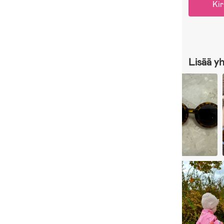
Kir
Lisää y