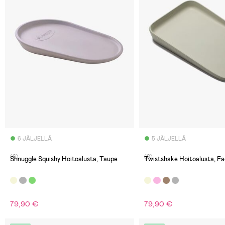
6 JÄLJELLÄ
5 JÄLJELLÄ
(6)
(0)
Shnuggle Squishy Hoitoalusta, Taupe
Twistshake Hoitoalusta, Fa
79,90 €
79,90 €