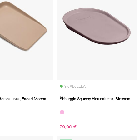
9 JÄLJELLÄ
(0)
Hoitoalusta, Faded Mocha
Shnuggle Squishy Hoitoalusta, Blossom
79,90 €