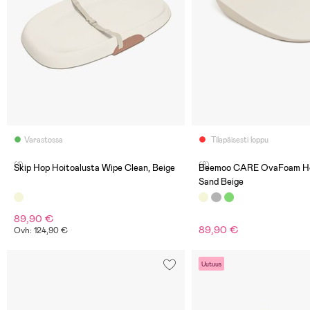
Varastossa
Tilapäisesti loppu
(1)
(8)
Skip Hop Hoitoalusta Wipe Clean, Beige
Beemoo CARE OvaFoam Hoi
Sand Beige
89,90 €
89,90 €
Ovh: 124,90 €
Uutuus