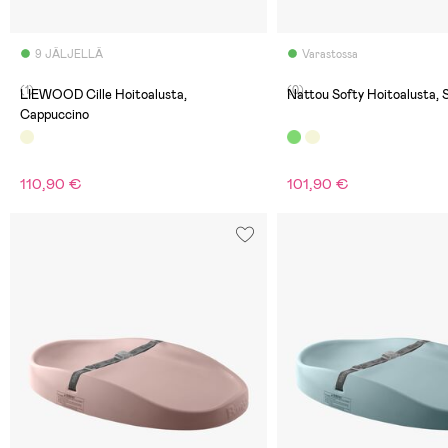
9 JÄLJELLÄ
Varastossa
(1)
(0)
LIEWOOD Cille Hoitoalusta,
Nattou Softy Hoitoalusta,
Cappuccino
110,90 €
101,90 €