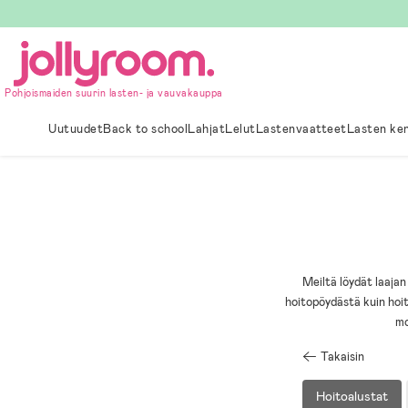
Hoppa
till
innehållet
Pohjoismaiden suurin lasten- ja vauvakauppa
Uutuudet
Back to school
Lahjat
Lelut
Lastenvaatteet
Lasten ke
Meiltä löydät laajan
hoitopöydästä kuin hoit
mo
Takaisin
Hoitoalustat