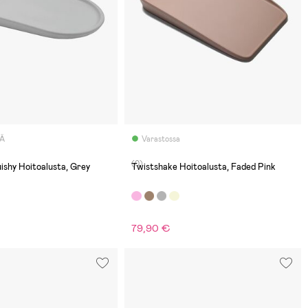
LÄ
Varastossa
(0)
ishy Hoitoalusta, Grey
Twistshake Hoitoalusta, Faded Pink
79,90 €