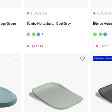
2 JÄLJELLÄ
1 JÄLJELL
(2)
(2)
 Sage Green
Bumbo Hoitoalusta, Cool Grey
Bumbo Hoito
100,90 €
100,90 €
Viimeinen tilaisuu