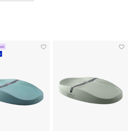
ulut
s