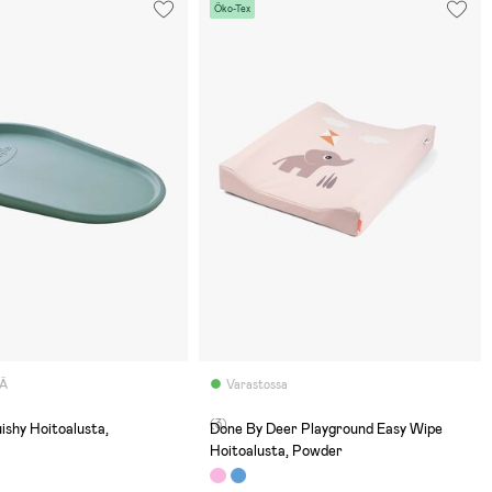
Öko-Tex
LÄ
Varastossa
(3)
ishy Hoitoalusta,
Done By Deer Playground Easy Wipe
Hoitoalusta, Powder