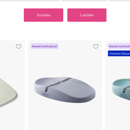
Suodata
Lajittele
Ilmaiset toimituskulut
Ilmaiset toimitusk
Viimeinen tilaisuu