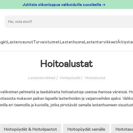
Juhlista viikonloppua valikoiduilla suosikeilla →
Hae
ngät
Lastenvaunut
Turvaistuimet
Lastenhuone
Lastentarvikkeet
Äitiysta
Hoitoalustat
Lastentarvikkeet
Hoitopöydät
Hoitoalustat
 valikoiman pehmeitä ja laadukkaita hoitoalustoja useissa ihanissa väreissä. H
otasosta mukavan paikan lapselle lastenhoidon ja vaipanvaihdon ajaksi. Valik
nilla eri teemoilla ja kuvioilla, jotka piristävät samalla lastenhuoneen sisustus
Hoitopöydät & Hoitolipastot
Hoitopöydät seinälle
Hoitotas