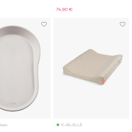
74,90 €
 loppu
10 JÄLJELLÄ