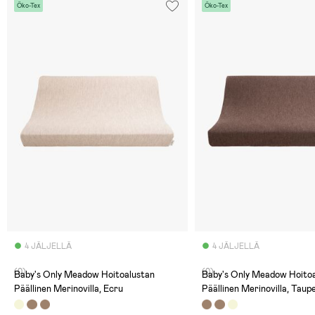
Öko-Tex
Öko-Tex
4 JÄLJELLÄ
4 JÄLJELLÄ
(0)
(0)
Baby's Only Meadow Hoitoalustan
Baby's Only Meadow Hoito
Päällinen Merinovilla, Ecru
Päällinen Merinovilla, Taup