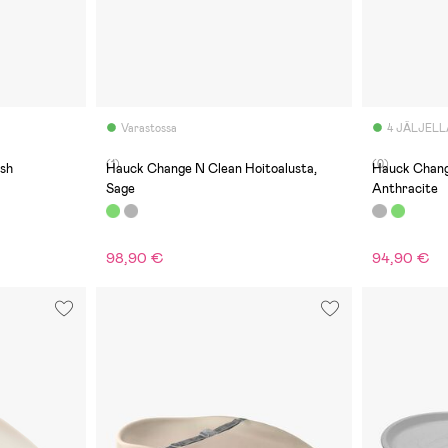
Varastossa
4 JÄLJELL
(1)
(0)
ush
Hauck Change N Clean Hoitoalusta,
Hauck Chang
Sage
Anthracite
98,90 €
94,90 €