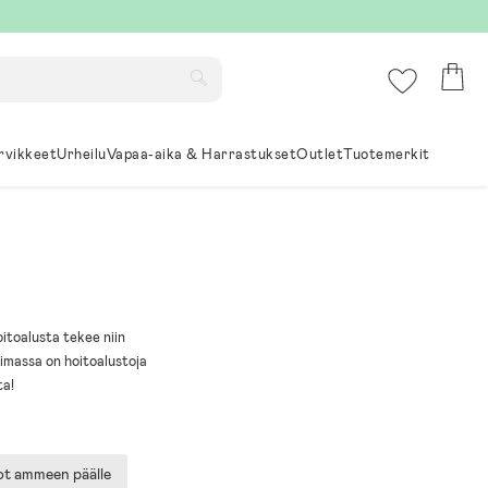
rvikkeet
Urheilu
Vapaa-aika & Harrastukset
Outlet
Tuotemerkit
oitoalusta tekee niin
oimassa on hoitoalustoja
ta!
ot ammeen päälle