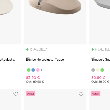
10 JÄLJELLÄ
6 JÄLJEL
(2)
(6)
toalusta,
Bumbo Hoitoalusta, Taupe
Shnuggle Squ
83,90 €
80,90 €
Ovh: 99,90 €
Ovh: 89,90 €
Uutuus
Uutuus