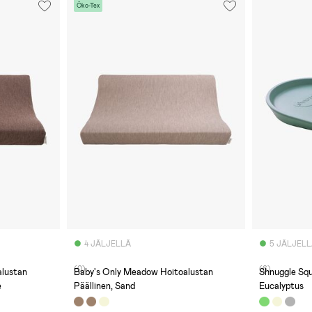
Öko-Tex
4 JÄLJELLÄ
5 JÄLJEL
(0)
(6)
alustan
Baby's Only Meadow Hoitoalustan
Shnuggle Squ
e
Päällinen, Sand
Eucalyptus