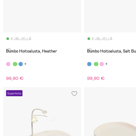
9 JÄLJELLÄ
9 JÄLJELLÄ
(0)
(0)
Bumbo Hoitoalusta, Heather
Bumbo Hoitoalusta, Salt B
99,90 €
99,90 €
Superhinta