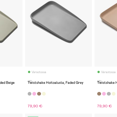
Varastossa
Varastossa
(0)
(0)
ded Beige
Twistshake Hoitoalusta, Faded Grey
Twistshake 
79,90 €
79,90 €