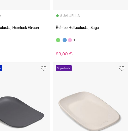
Ä
8 JÄLJELLÄ
(0)
alusta, Hemlock Green
Bumbo Hoitoalusta, Sage
99,90 €
s
Superhinta