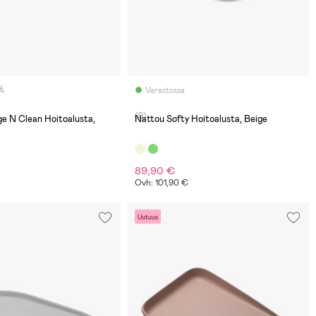
Ä
Varastossa
(0)
e N Clean Hoitoalusta,
Nattou Softy Hoitoalusta, Beige
89,90 €
Ovh: 101,90 €
Uutuus