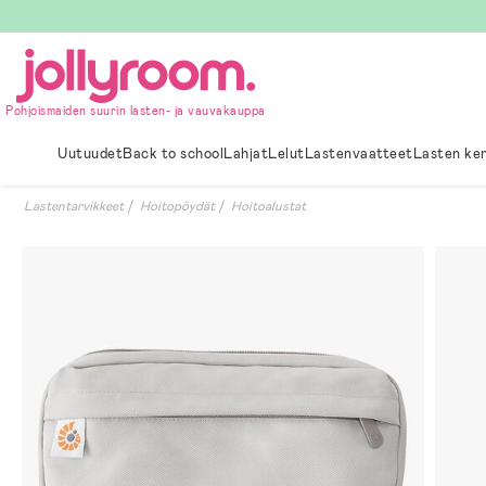
Hoppa
till
innehållet
Pohjoismaiden suurin lasten- ja vauvakauppa
Uutuudet
Back to school
Lahjat
Lelut
Lastenvaatteet
Lasten ke
Lastentarvikkeet
Hoitopöydät
Hoitoalustat