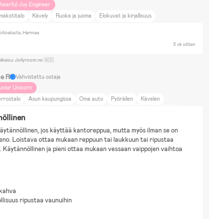
heerful Joy Engineer
makotitalo
Kävely
Ruoka ja juoma
Elokuvat ja kirjallisuus
akennussarjat & Legot
Piirtäminen & Askartelu
Lautapelit
itoalusta, Harmaa
etokone-/ konsolipelit
Palapelit
Britax
3 vk sitten
ulkaisu: Jollyroom.no 🇳🇴
ne R
Vahvistettu ostaja
unior Unicorn
rrostalo
Asun kaupungissa
Oma auto
Pyöräilen
Kävelen
äimet ja luonto
Ruoka ja juoma
Bluey
Brandman Sam
Fantorangen
öllinen
arvel
Minecraft
Mumin
Paw Patrol
Pokemon
käytännöllinen, jos käyttää kantoreppua, mutta myös ilman se on 
idey and His Amazing Friends
Sonic the Hedgehog
Disney Cars
ieno. Loistava ottaa mukaan reppuun tai laukkuun tai ripustaa 
sney Djungelboken
Marvel Spider-Man
Rakennussarjat & Legot
Pyöräily
. Käytännöllinen ja pieni ottaa mukaan vessaan vaippojen vaihtoa 
ähköajoneuvot
Britax smile 3
kahva
lisuus ripustaa vaunuihin