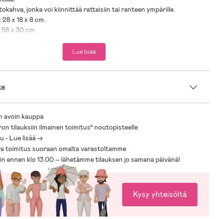
kahva, jonka voi kiinnittää rattaisiin tai ranteen ympärille.
 28 x 18 x 8 cm.
: 58 x 30 cm.
 0 kk +.
Lue lisää
.
te
n avoin kauppa
ron tilauksiin ilmainen toimitus* noutopisteelle
 - Lue lisää ->
a toimitus suoraan omalta varastoltamme
sin ennen klo 13.00 – lähetämme tilauksen jo samana päivänä!
Kysy yhteisöltä