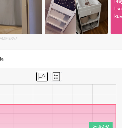
Näytä
lisää 
kuvia
GAMIFIERA.®
ia
34,90 €