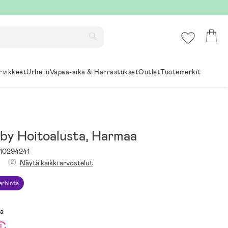
rvikkeet
Urheilu
Vapaa-aika & Harrastukset
Outlet
Tuotemerkit
by Hoitoalusta, Harmaa
10294241
(2)
Näytä kaikki arvostelut
erhinta
sa
€