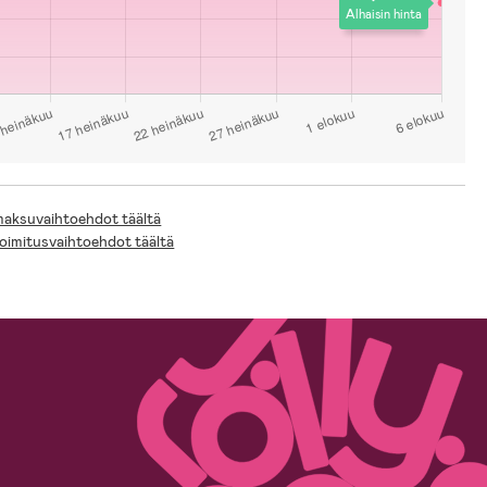
Alhaisin hinta
 maksuvaihtoehdot täältä
toimitusvaihtoehdot täältä