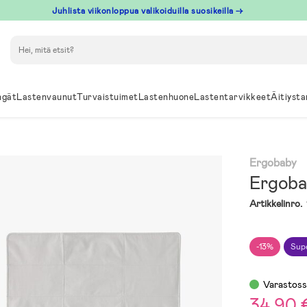
Juhlista viikonloppua valikoiduilla suosikeilla →
Hae
ngät
Lastenvaunut
Turvaistuimet
Lastenhuone
Lastentarvikkeet
Äitiysta
Ergobaby
Ergoba
Artikkelinro.
-13%
Sup
Varastos
34,90 