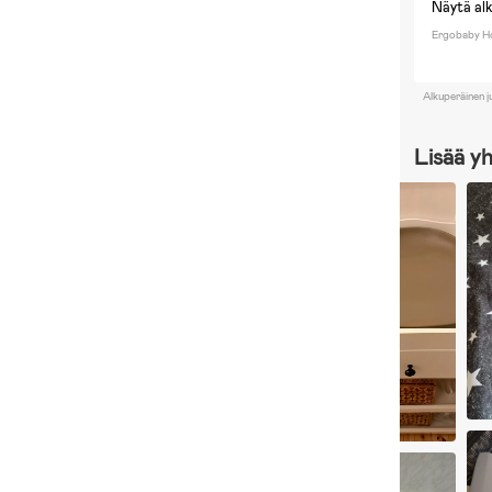
Näytä al
Ergobaby Ho
Alkuperäinen j
Lisää y