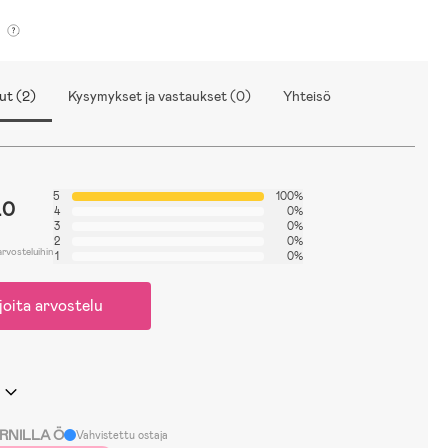
ut (2)
Kysymykset ja vastaukset (0)
Yhteisö
5
100%
.0
4
0%
3
0%
2
0%
arvosteluihin
1
0%
joita arvostelu
RNILLA Ö
Vahvistettu ostaja