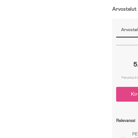
Arvostelut
Arvostel
5
Perustuu 2 
Kir
Relevanssi
PE