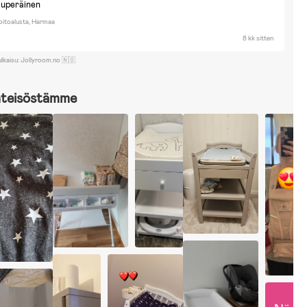
kuperäinen
itoalusta, Harmaa
8 kk sitten
ulkaisu: Jollyroom.no 🇳🇴
hteisöstämme