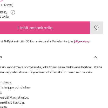
5 € (-13%)
i
,90 €;
storia
Lisää ostoskoriin
ssä
5 €/kk
enintään 36 kk:n maksuajalla. Palvelun tarjoaa
.
s
in kannettava hoitoalusta, joka toimii sekä mukavana hoitoalustana
na vaippalaukkuna. Täydellinen otettavaksi mukaan minne vain.
 mukava.
 ja helppo puhdistaa.
ä.
nen säilytysratkaisu.
nnöllisiä taskuja.
ittää.