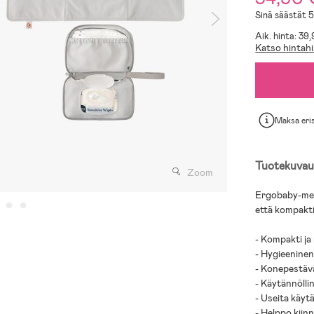
Sinä säästät 
Aik. hinta: 39
Katso hintahi
Maksa eri
Tuotekuvau
Zoom
Ergobaby-merk
että kompakti
- Kompakti ja
- Hygieeninen
- Konepestäv
- Käytännölli
- Useita käytä
- Helppo kiinn