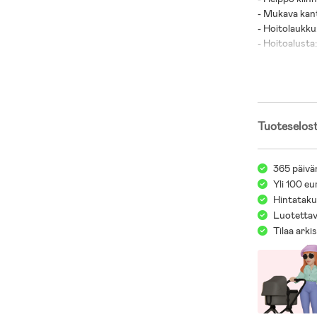
- Mukava kanto
- Hoitolaukku:
- Hoitoalusta
- Ikäsuositus:
- 100 % nailon
Tuoteselos
365 päivä
Yli 100 eu
Hintatakuu
Luotettav
Tilaa arki