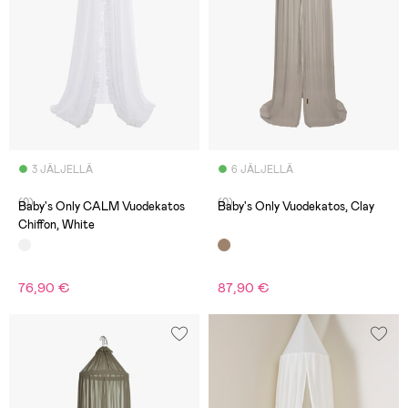
3 JÄLJELLÄ
6 JÄLJELLÄ
(0)
(0)
Baby's Only CALM Vuodekatos
Baby's Only Vuodekatos, Clay
Chiffon, White
76,90 €
87,90 €