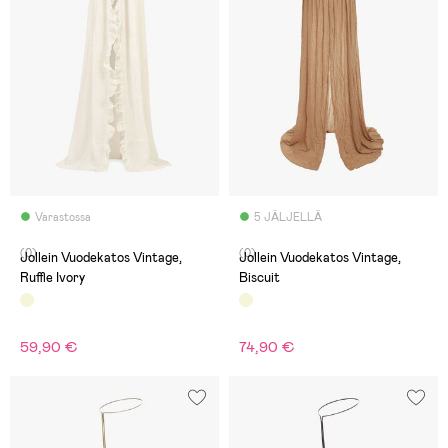
Varastossa
5 JÄLJELLÄ
(0)
(0)
Jollein Vuodekatos Vintage,
Jollein Vuodekatos Vintage,
Ruffle Ivory
Biscuit
59,90 €
74,90 €