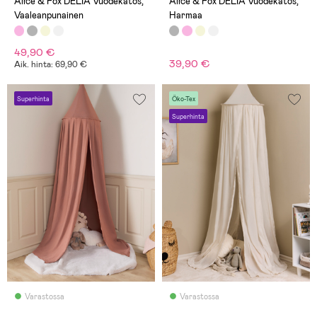
Alice & Fox DELIA Vuodekatos,
Alice & Fox DELIA Vuodekatos,
Vaaleanpunainen
Harmaa
49,90 €
39,90 €
Aik. hinta: 69,90 €
Superhinta
Öko-Tex
Superhinta
Varastossa
Varastossa