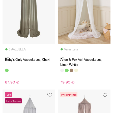
3 JÄLJELLÄ
Varastossa
(0)
(0)
Baby's Only Vuodekatos, Khaki
Alice & Fox Veil Vuodekatos,
Linen White
87,90 €
79,90 €
-25%
Price matched
End of Season