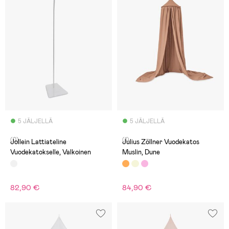
5 JÄLJELLÄ
5 JÄLJELLÄ
(0)
(1)
Jollein Lattiateline
Julius Zöllner Vuodekatos
Vuodekatokselle, Valkoinen
Muslin, Dune
82,90 €
84,90 €