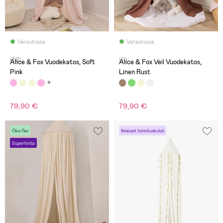
Varastossa
Varastossa
(52)
(0)
Alice & Fox Vuodekatos, Soft
Alice & Fox Veil Vuodekatos,
Pink
Linen Rust
79,90 €
79,90 €
Öko-Tex
Ilmaiset toimituskulut
Superhinta