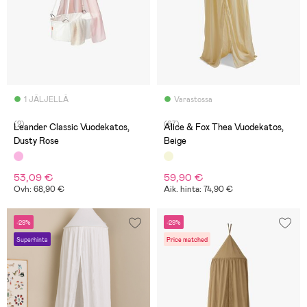
1 JÄLJELLÄ
Varastossa
(2)
(67)
Leander Classic Vuodekatos,
Alice & Fox Thea Vuodekatos,
Dusty Rose
Beige
53,09 €
59,90 €
Ovh: 68,90 €
Aik. hinta: 74,90 €
-29%
-29%
Superhinta
Price matched