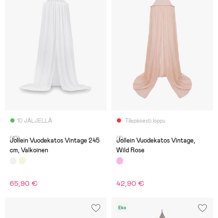
10 JÄLJELLÄ
Tilapäisesti loppu
(10)
(1)
Jollein Vuodekatos Vintage 245
Jollein Vuodekatos Vintage,
cm, Valkoinen
Wild Rose
65,90 €
42,90 €
Eko