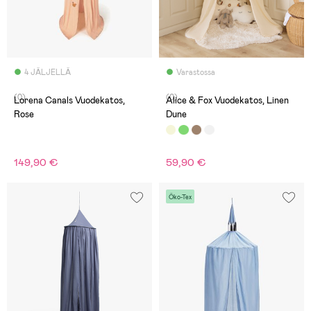
4 JÄLJELLÄ
Varastossa
(0)
(0)
Lorena Canals Vuodekatos,
Alice & Fox Vuodekatos, Linen
Rose
Dune
149,90 €
59,90 €
Öko-Tex