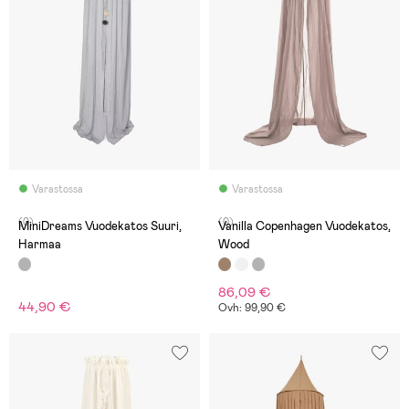
Varastossa
Varastossa
(0)
(0)
MiniDreams Vuodekatos Suuri,
Vanilla Copenhagen Vuodekatos,
Harmaa
Wood
86,09 €
44,90 €
Ovh: 99,90 €