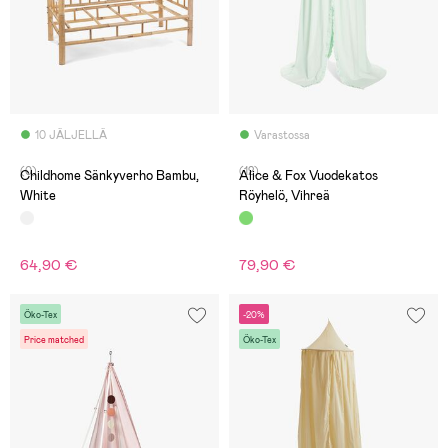
10 JÄLJELLÄ
Varastossa
(0)
(12)
Childhome Sänkyverho Bambu,
Alice & Fox Vuodekatos
White
Röyhelö, Vihreä
64,90 €
79,90 €
Öko-Tex
-20%
Price matched
Öko-Tex