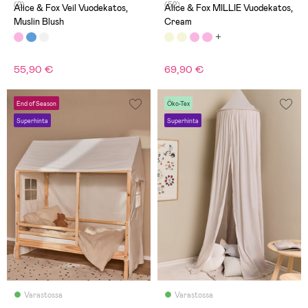
(2)
(52)
Alice & Fox Veil Vuodekatos,
Alice & Fox MILLIE Vuodekatos,
Muslin Blush
Cream
55,90 €
69,90 €
End of Season
Öko-Tex
Superhinta
Superhinta
Varastossa
Varastossa