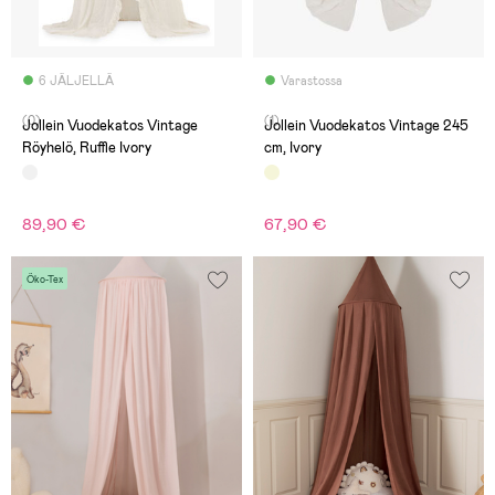
6 JÄLJELLÄ
Varastossa
(0)
(1)
Jollein Vuodekatos Vintage
Jollein Vuodekatos Vintage 245
Röyhelö, Ruffle Ivory
cm, Ivory
89,90 €
67,90 €
Öko-Tex