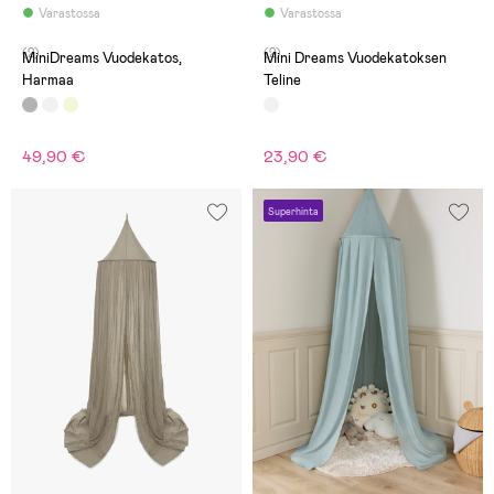
Varastossa
Varastossa
(2)
(2)
MiniDreams Vuodekatos,
Mini Dreams Vuodekatoksen
Harmaa
Teline
49,90 €
23,90 €
Superhinta