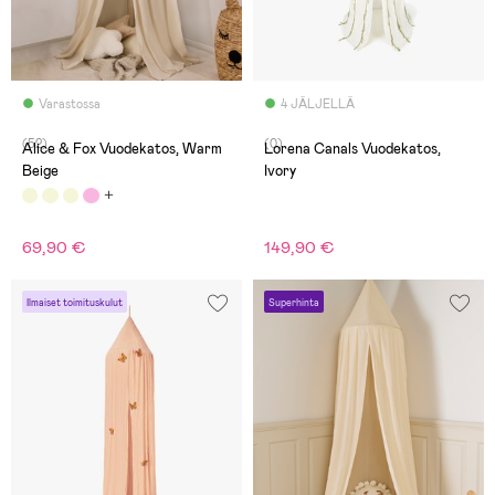
Varastossa
4 JÄLJELLÄ
(52)
(0)
Alice & Fox Vuodekatos, Warm
Lorena Canals Vuodekatos,
Beige
Ivory
69,90 €
149,90 €
Ilmaiset toimituskulut
Superhinta