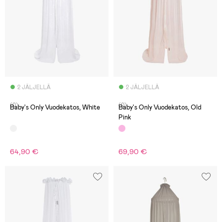
2 JÄLJELLÄ
2 JÄLJELLÄ
(0)
(0)
Baby's Only Vuodekatos, White
Baby's Only Vuodekatos, Old
Pink
64,90 €
69,90 €