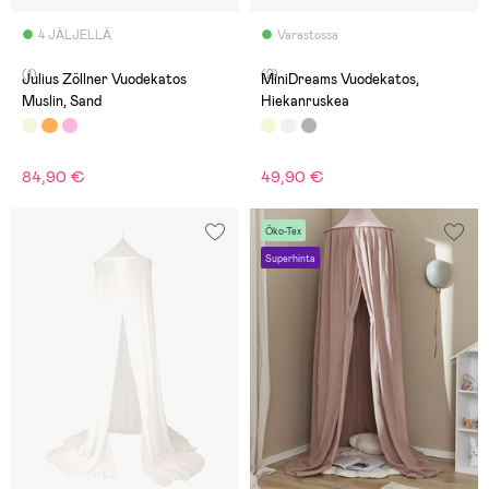
4 JÄLJELLÄ
Varastossa
(1)
(2)
Julius Zöllner Vuodekatos
MiniDreams Vuodekatos,
Muslin, Sand
Hiekanruskea
84,90 €
49,90 €
Öko-Tex
Superhinta