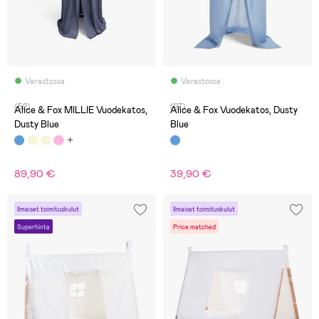
Varastossa
Varastossa
(52)
(27)
Alice & Fox MILLIE Vuodekatos,
Alice & Fox Vuodekatos, Dusty
Dusty Blue
Blue
89,90 €
39,90 €
Ilmaiset toimituskulut
Ilmaiset toimituskulut
Superhinta
Price matched