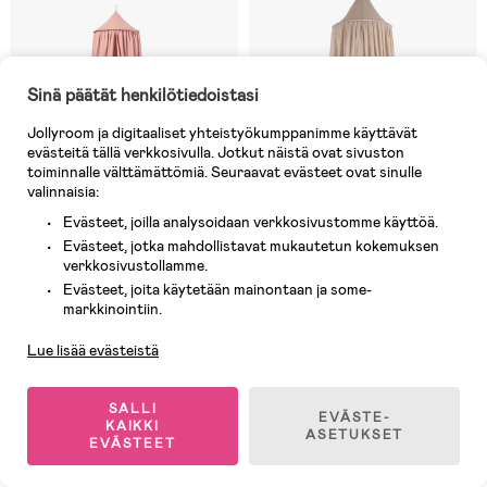
Sinä päätät henkilötiedoistasi
Jollyroom ja digitaaliset yhteistyökumppanimme käyttävät
evästeitä tällä verkkosivulla. Jotkut näistä ovat sivuston
toiminnalle välttämättömiä. Seuraavat evästeet ovat sinulle
valinnaisia:
Evästeet, joilla analysoidaan verkkosivustomme käyttöä.
Evästeet, jotka mahdollistavat mukautetun kokemuksen
verkkosivustollamme.
Tilapäisesti loppu
Tilapäisesti loppu
Evästeet, joita käytetään mainontaan ja some-
Asiakaspalvelu
markkinointiin.
(1)
(10)
Julius Zöllner Vuodekatos
Jollein Vuodekatos Vintage 245
Muslin, Dusty Rose
cm, Nougat
Lue lisää evästeistä
SALLI
EVÄSTE-
84,90 €
69,90 €
KAIKKI
ASETUKSET
EVÄSTEET