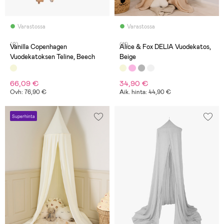
Varastossa
Varastossa
(0)
(11)
Vanilla Copenhagen
Alice & Fox DELIA Vuodekatos,
Vuodekatoksen Teline, Beech
Beige
66,09 €
34,90 €
Ovh: 76,90 €
Aik. hinta: 44,90 €
Superhinta