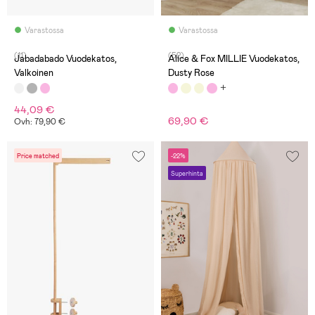
Varastossa
Varastossa
(11)
(52)
Jabadabado Vuodekatos,
Alice & Fox MILLIE Vuodekatos,
Valkoinen
Dusty Rose
44,09 €
69,90 €
Ovh: 79,90 €
Price matched
-22%
Superhinta