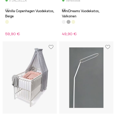
5 JÄLJELLÄ
Varastossa
(0)
(2)
Vanilla Copenhagen Vuodekatos,
MiniDreams Vuodekatos,
Beige
Valkoinen
59,90 €
49,90 €