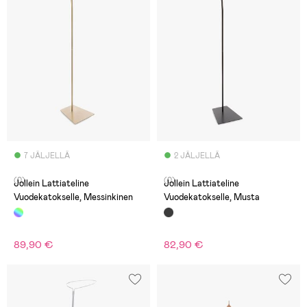
7 JÄLJELLÄ
2 JÄLJELLÄ
(0)
(0)
Jollein Lattiateline
Jollein Lattiateline
Vuodekatokselle, Messinkinen
Vuodekatokselle, Musta
89,90 €
82,90 €