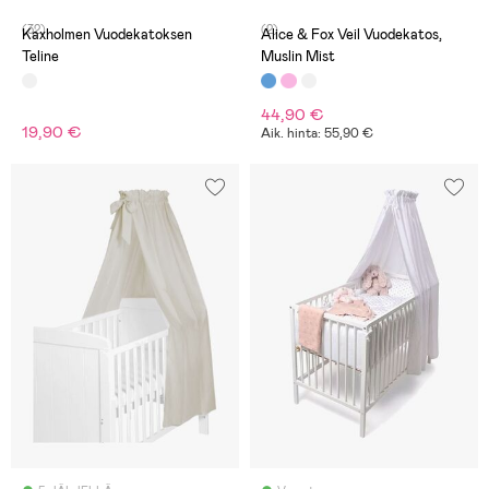
(32)
(2)
Kaxholmen Vuodekatoksen
Alice & Fox Veil Vuodekatos,
Teline
Muslin Mist
44,90 €
19,90 €
Aik. hinta: 55,90 €