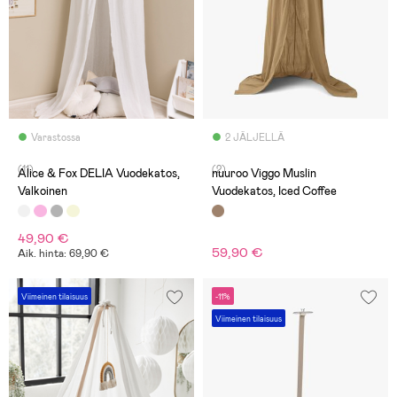
Varastossa
2 JÄLJELLÄ
(11)
(2)
Alice & Fox DELIA Vuodekatos,
nuuroo Viggo Muslin
Valkoinen
Vuodekatos, Iced Coffee
49,90 €
59,90 €
Aik. hinta: 69,90 €
Viimeinen tilaisuus
-11%
Viimeinen tilaisuus