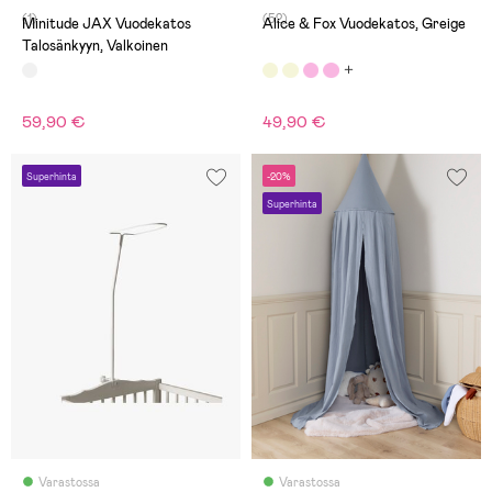
(1)
(52)
Minitude JAX Vuodekatos
Alice & Fox Vuodekatos, Greige
Talosänkyyn, Valkoinen
59,90 €
49,90 €
Superhinta
-20%
Superhinta
Varastossa
Varastossa