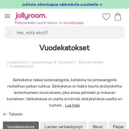
Hoppa
Juhlista viikonloppua valikoiduilla suosikeilla →
till
innehållet
Pohjoismaiden suurin lasten- ja vauvakauppa
Hae
Vuodekatokset
Lastenhuone
Lastensängyt & Tarvikkeet
Sänkytarvikkeet
Vuodekatokset
Sänkykatos tekee lastensängystä, kehdosta tai pinnasängystä
rauhallisen paikan nukkua. Sänkykatos on lisäksi kaunis yksityiskohta
lastenhuoneen sisustukseen, joka antaa pehmeän ja mukavan
tunnelman. Valikoimassa on useita erivärisiä sänkykatoksia useilta eri
tuotem
...
Lue lisää
Takaisin
Vuodekatokset
Lasten vartalotyynyt
Muut
Patjat