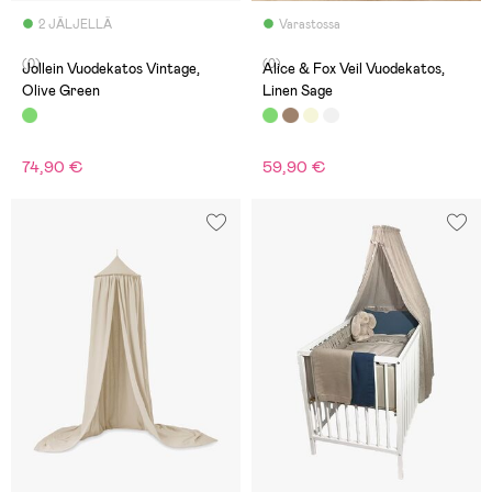
2 JÄLJELLÄ
Varastossa
(0)
(0)
Jollein Vuodekatos Vintage,
Alice & Fox Veil Vuodekatos,
Olive Green
Linen Sage
74,90 €
59,90 €