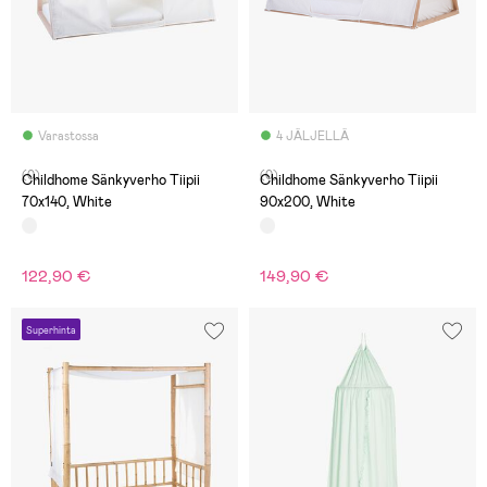
Varastossa
4 JÄLJELLÄ
(0)
(0)
Childhome Sänkyverho Tiipii
Childhome Sänkyverho Tiipii
70x140, White
90x200, White
122,90 €
149,90 €
Superhinta