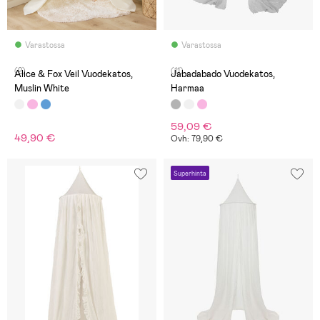
Varastossa
Varastossa
(2)
(11)
Alice & Fox Veil Vuodekatos,
Jabadabado Vuodekatos,
Muslin White
Harmaa
59,09 €
49,90 €
Ovh: 79,90 €
Superhinta