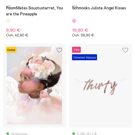
(0)
(0)
RoomMates Sisustustarrat, You
Schmooks Juliste Angel Kisses
are the Pineapple
9,90 €
19,90 €
Ovh: 42,90 €
Ovh: 59,90 €
Outlet
-74%
Viimeinen tilaisuus
Varastossa
3 JÄLJELLÄ