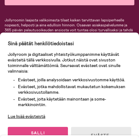
Jollyroomin laajasta valikoimasta tilaat kaiken tarvittavan lapsiperheelle
nopeasti, helposti ja aina edullisin hinnoin. Osaavan asiakaspalvelumme ja
365 päivän palautusoikeuden ansiosta voit tuntea olosi turvalliseksi ja tehdä
ostoksia hyvillä mielin. Jollyroomilta saat lastenvaunut, turvaistuimet,
vaatteet vauvoille ja lapsille, inspiroivia sisustustuotteita lastenhuoneeseen,
Sinä päätät henkilötiedoistasi
lastentarvikkeita sekä paljon muuta. Meiltä löydät lukuisia tunnettuja
tuotemerkkejä, kuten Britax, Maxi-Cosi, Baby Jogger, BabyBjörn, Didriksons,
Jollyroom ja digitaaliset yhteistyökumppanimme käyttävät
KidKraft, Ergobaby, Philips Avent, Neonate, Cybex, LEGO ja monia muita!
evästeitä tällä verkkosivulla. Jotkut näistä ovat sivuston
Tervetuloa shoppailemaan Pohjoismaiden suurimpaan lastentarvikkeiden
verkkokauppaan!
toiminnalle välttämättömiä. Seuraavat evästeet ovat sinulle
valinnaisia:
Evästeet, joilla analysoidaan verkkosivustomme käyttöä.
Evästeet, jotka mahdollistavat mukautetun kokemuksen
verkkosivustollamme.
Evästeet, joita käytetään mainontaan ja some-
Asiakaspalvelu
markkinointiin.
Lue lisää evästeistä
© 2026 Jollyroom AB. Kaikki oikeudet pidätetään.
SALLI
EVÄSTE-
KAIKKI