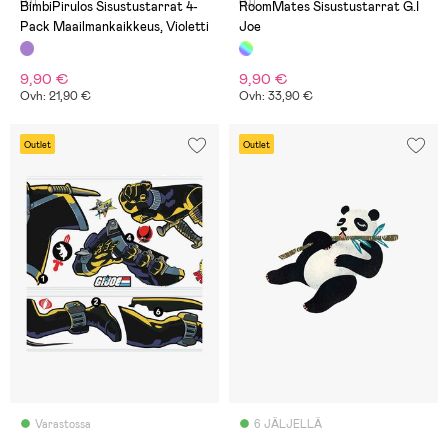
(0)
(0)
BimbiPirulos Sisustustarrat 4-
RoomMates Sisustustarrat G.I
Pack Maailmankaikkeus, Violetti
Joe
9,90 €
9,90 €
Ovh: 21,90 €
Ovh: 33,90 €
Outlet
Outlet
Varastossa
6 JÄLJELLÄ