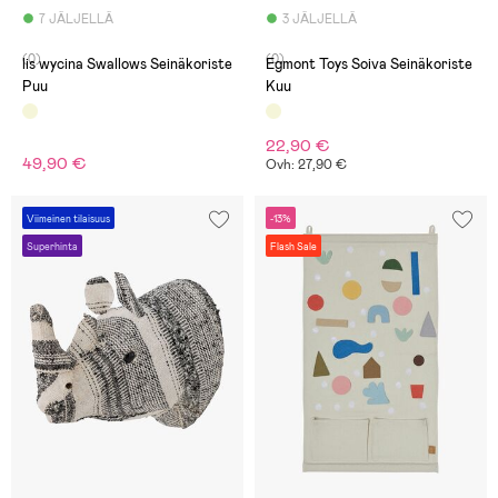
7 JÄLJELLÄ
3 JÄLJELLÄ
(0)
(0)
lis wycina Swallows Seinäkoriste
Egmont Toys Soiva Seinäkoriste
Puu
Kuu
22,90 €
49,90 €
Ovh: 27,90 €
Viimeinen tilaisuus
-13%
Superhinta
Flash Sale