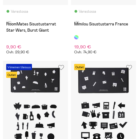
Varastossa
Varastossa
(0)
(0)
RoomMates Sisustustarrat
Mimilou Sisustustarra France
Star Wars, Burst Giant
9,90 €
19,90 €
Ovh: 29,90 €
Ovh: 74,90 €
Viimeinen tilaisuus
Outlet
Outlet