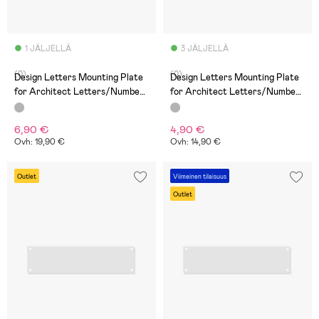
1 JÄLJELLÄ
3 JÄLJELLÄ
(0)
(0)
Design Letters Mounting Plate
Design Letters Mounting Plate
for Architect Letters/Numbers
for Architect Letters/Numbers
70 x 140mm, Grey
70 x 280mm, Grey
6,90 €
4,90 €
Ovh: 19,90 €
Ovh: 14,90 €
Outlet
Viimeinen tilaisuus
Outlet