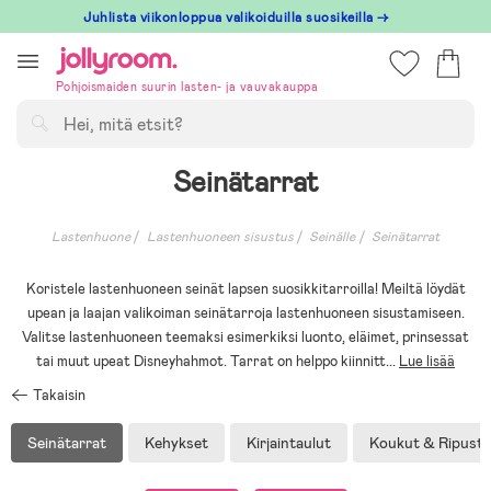
Hoppa
Juhlista viikonloppua valikoiduilla suosikeilla →
till
innehållet
Pohjoismaiden suurin lasten- ja vauvakauppa
Hae
Seinätarrat
Lastenhuone
Lastenhuoneen sisustus
Seinälle
Seinätarrat
Koristele lastenhuoneen seinät lapsen suosikkitarroilla! Meiltä löydät
upean ja laajan valikoiman seinätarroja lastenhuoneen sisustamiseen.
Valitse lastenhuoneen teemaksi esimerkiksi luonto, eläimet, prinsessat
tai muut upeat Disneyhahmot. Tarrat on helppo kiinnitt
...
Lue lisää
Takaisin
Seinätarrat
Kehykset
Kirjaintaulut
Koukut & Ripusti