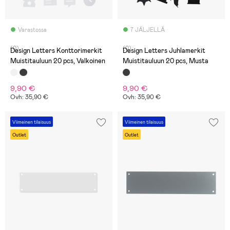
Varastossa
7 JÄLJELLÄ
(0)
(0)
Design Letters Konttorimerkit
Design Letters Juhlamerkit
Muistitauluun 20 pcs, Valkoinen
Muistitauluun 20 pcs, Musta
9,90 €
9,90 €
Ovh: 35,90 €
Ovh: 35,90 €
Viimeinen tilaisuus
Viimeinen tilaisuus
Outlet
Outlet