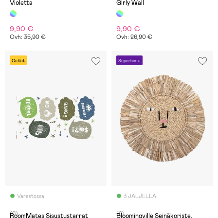
Violetta
Girly Wall
9,90 €
9,90 €
Ovh: 35,90 €
Ovh: 26,90 €
Outlet
Superhinta
Varastossa
3 JÄLJELLÄ
(0)
(0)
RoomMates Sisustustarrat
Bloomingville Seinäkoriste,