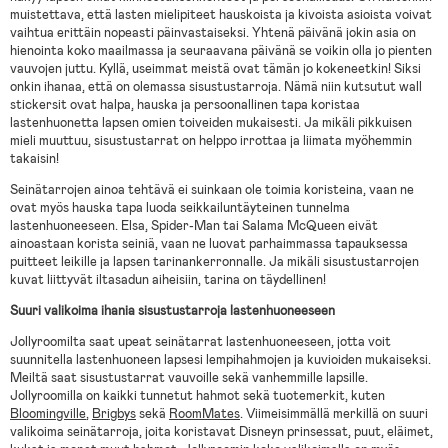
muistettava, että lasten mielipiteet hauskoista ja kivoista asioista voivat
vaihtua erittäin nopeasti päinvastaiseksi. Yhtenä päivänä jokin asia on
hienointa koko maailmassa ja seuraavana päivänä se voikin olla jo pienten
vauvojen juttu. Kyllä, useimmat meistä ovat tämän jo kokeneetkin! Siksi
onkin ihanaa, että on olemassa sisustustarroja. Nämä niin kutsutut wall
stickersit ovat halpa, hauska ja persoonallinen tapa koristaa
lastenhuonetta lapsen omien toiveiden mukaisesti. Ja mikäli pikkuisen
mieli muuttuu, sisustustarrat on helppo irrottaa ja liimata myöhemmin
takaisin!
Seinätarrojen ainoa tehtävä ei suinkaan ole toimia koristeina, vaan ne
ovat myös hauska tapa luoda seikkailuntäyteinen tunnelma
lastenhuoneeseen. Elsa, Spider-Man tai Salama McQueen eivät
ainoastaan korista seiniä, vaan ne luovat parhaimmassa tapauksessa
puitteet leikille ja lapsen tarinankerronnalle. Ja mikäli sisustustarrojen
kuvat liittyvät iltasadun aiheisiin, tarina on täydellinen!
Suuri valikoima ihania sisustustarroja lastenhuoneeseen
Jollyroomilta saat upeat seinätarrat lastenhuoneeseen, jotta voit
suunnitella lastenhuoneen lapsesi lempihahmojen ja kuvioiden mukaiseksi.
Meiltä saat sisustustarrat vauvoille sekä vanhemmille lapsille.
Jollyroomilla on kaikki tunnetut hahmot sekä tuotemerkit, kuten
Bloomingville
,
Brigbys
sekä
RoomMates
. Viimeisimmällä merkillä on suuri
valikoima seinätarroja, joita koristavat Disneyn prinsessat, puut, eläimet,