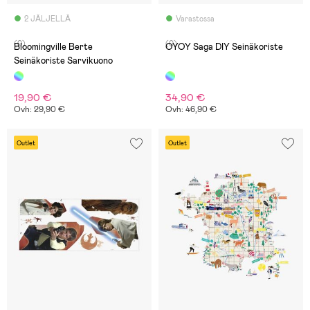
2 JÄLJELLÄ
Varastossa
(0)
(0)
Bloomingville Berte
OYOY Saga DIY Seinäkoriste
Seinäkoriste Sarvikuono
19,90 €
34,90 €
Ovh: 29,90 €
Ovh: 46,90 €
Outlet
Outlet