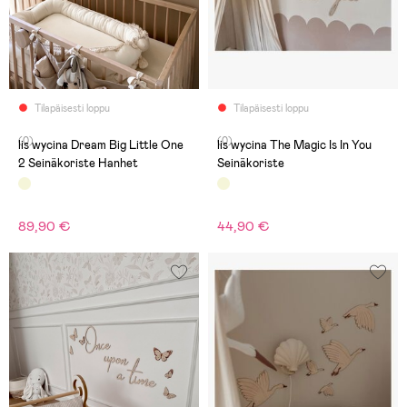
Tilapäisesti loppu
Tilapäisesti loppu
(0)
(0)
lis wycina Dream Big Little One
lis wycina The Magic Is In You
2 Seinäkoriste Hanhet
Seinäkoriste
89,90 €
44,90 €