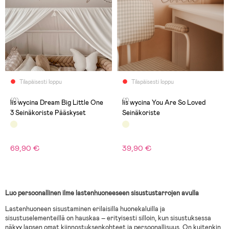
Tilapäisesti loppu
Tilapäisesti loppu
(0)
(1)
lis wycina Dream Big Little One
lis wycina You Are So Loved
3 Seinäkoriste Pääskyset
Seinäkoriste
69,90 €
39,90 €
Luo persoonallinen ilme lastenhuoneeseen sisustustarrojen avulla
Lastenhuoneen sisustaminen erilaisilla huonekaluilla ja
sisustuselementeillä on hauskaa – erityisesti silloin, kun sisustuksessa
näkyy lapsen omat kiinnostuksenkohteet ja persoonallisuus. On kuitenkin