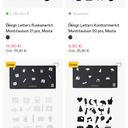
2 JÄLJELLÄ
Varastossa
(0)
(0)
Design Letters Ruokamerkit
Design Letters Konttorimerkit
Muistitauluun 21 pcs, Musta
Muistitauluun 20 pcs, Musta
14,90 €
9,90 €
Ovh: 35,90 €
Ovh: 35,90 €
Outlet
Outlet