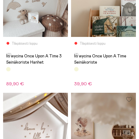
Tilapäisesti loppu
Tilapäisesti loppu
(0)
(1)
lis wycina Once Upon A Time 3
lis wycina Once Upon A Time
Seinäkoriste Hanhet
Seinäkoriste
89,90 €
39,90 €