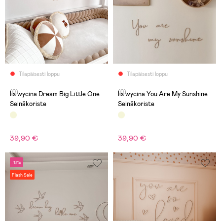
Tilapäisesti loppu
Tilapäisesti loppu
(0)
(0)
lis wycina Dream Big Little One
lis wycina You Are My Sunshine
Seinäkoriste
Seinäkoriste
39,90 €
39,90 €
-13%
Flash Sale