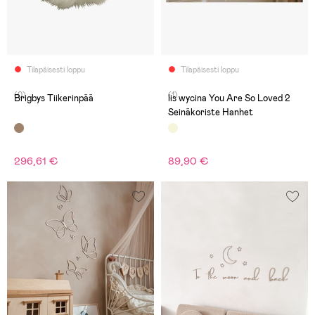
Tilapäisesti loppu
Tilapäisesti loppu
(0)
(1)
Brigbys Tiikerinpää
lis wycina You Are So Loved 2
Seinäkoriste Hanhet
296,61 €
89,90 €