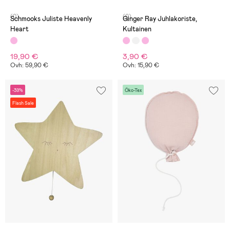
(0)
(0)
Schmooks Juliste Heavenly
Ginger Ray Juhlakoriste,
Heart
Kultainen
19,90 €
3,90 €
Ovh: 59,90 €
Ovh: 15,90 €
-39%
Öko-Tex
Flash Sale