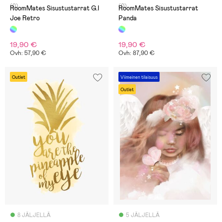
(0)
(0)
RoomMates Sisustustarrat G.I
RoomMates Sisustustarrat
Joe Retro
Panda
19,90 €
19,90 €
Ovh: 57,90 €
Ovh: 87,90 €
Outlet
Viimeinen tilaisuus
Outlet
8 JÄLJELLÄ
5 JÄLJELLÄ