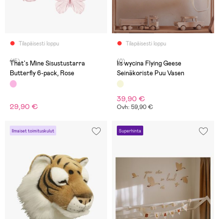
Tilapäisesti loppu
Tilapäisesti loppu
(15)
(0)
That's Mine Sisustustarra
lis wycina Flying Geese
Butterfly 6-pack, Rose
Seinäkoriste Puu Vasen
39,90 €
29,90 €
Ovh: 59,90 €
Ilmaiset toimituskulut
Superhinta