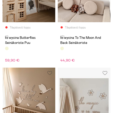
Tilapäisesti loppu
Tilapäisesti loppu
(1)
(0)
lis wycina Butterflies
lis wycina To The Moon And
Seinäkoriste Puu
Back Seinäkoriste
59,90 €
44,90 €