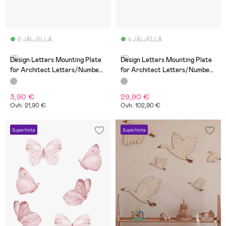
6 JÄLJELLÄ
4 JÄLJELLÄ
(0)
(0)
Design Letters Mounting Plate
Design Letters Mounting Plate
for Architect Letters/Numbers
for Architect Letters/Numbers
140 x 140mm, Grey
140 x 210mm, Brass
3,90 €
29,90 €
Ovh: 21,90 €
Ovh: 102,90 €
Superhinta
Superhinta