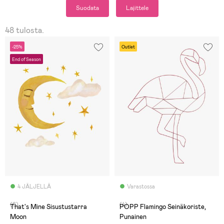
Suodata
Lajittele
48 tulosta.
-25%
Outlet
End of Season
4 JÄLJELLÄ
Varastossa
(6)
(4)
That's Mine Sisustustarra
POPP Flamingo Seinäkoriste,
Moon
Punainen