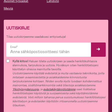
Avoimet työpaikat
Lehdistö
Meistä
UUTISKIRJE
Tilaa uutiskirjeemme saadaksesi erityisetuja!
Email*
Kyllä kiitos!
Haluan tilata uutiskirjeen ja saada henkilökohtaisia
alennuksia, tarjouksia ja uutisia. Hyväksyn siten henkilötietojeni
käsittelyn ohessa mainituilla tavoilla.
Uutiskirjeemme käyttää evästeitä ja muita vastaavia tekniikoita, joilla
mitataan avaamisastetta ja asiakkaidemme kiinnostusta
tarjouksiamme kohtaan. Niiden avulla myös luodaan kohdennettua
mainontaa, sisältömarkkinointia sekä tilastoja asiakkaistamme.
Yksityisyydensuoja-
ja
evästekäytännöistämme
saat lisätietoa
henkilötietojesi käytöstä ja suojaamisesta sekä käyttämistämme
evästeistä. Voit milloin tahansa perua suostumuksesi henkilötietojesi
käsittelyyn ja evästeiden käyttöön irtisanomalla uutiskirjeemme
tilauksen.