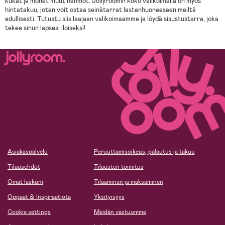
kukat ja monet muut hahmot. Jollyroomin koko valikoimalla on myös
hintatakuu, joten voit ostaa seinätarrat lastenhuoneeseen meiltä
edullisesti. Tutustu siis laajaan valikoimaamme ja löydä sisustustarra, joka
tekee sinun lapsesi iloiseksi!
Asiakaspalvelu
Peruuttamisoikeus, palautus ja takuu
Tilausehdot
Tilausten toimitus
Omat laskuni
Tilaaminen ja maksaminen
Oppaat & Inspiraatiota
Yksityisyys
Cookie settings
Meidän vastuumme