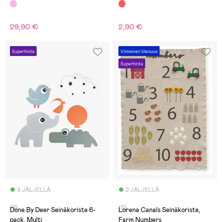
29,90 €
2,90 €
Superhinta
Viimeinen tilaisuus
Superhinta
8 JÄLJELLÄ
2 JÄLJELLÄ
(2)
(0)
Done By Deer Seinäkoriste 6-
Lorena Canals Seinäkoriste,
pack, Multi
Farm Numbers