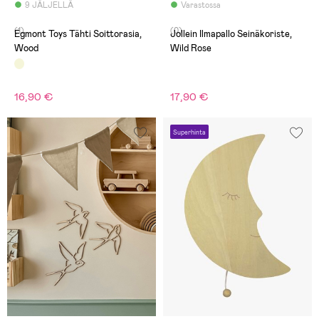
9 JÄLJELLÄ
Varastossa
(1)
(0)
Egmont Toys Tähti Soittorasia,
Jollein Ilmapallo Seinäkoriste,
Wood
Wild Rose
16,90 €
17,90 €
Superhinta