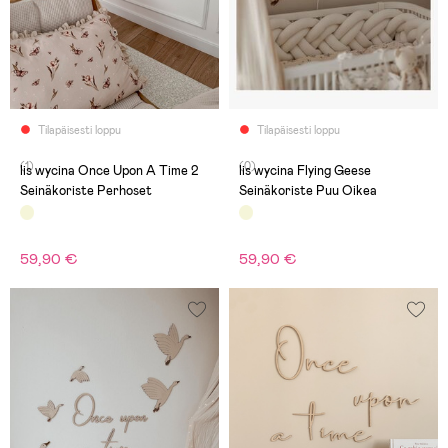
Tilapäisesti loppu
Tilapäisesti loppu
(1)
(0)
lis wycina Once Upon A Time 2
lis wycina Flying Geese
Seinäkoriste Perhoset
Seinäkoriste Puu Oikea
59,90 €
59,90 €