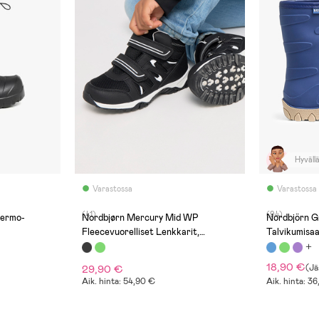
Hyvällä
Varastossa
Varastossa
(41)
(94)
hermo-
Nordbjørn Mercury Mid WP
Nordbjörn G
Fleecevuorelliset Lenkkarit,
Talvikumisaa
Black/White
18,90 €
29,90 €
(
Jä
Aik. hinta: 54,90 €
Aik. hinta: 3