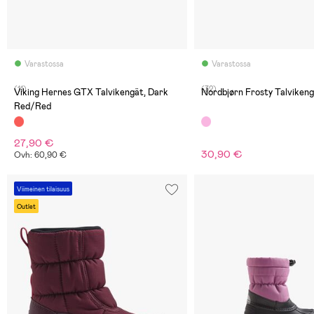
Varastossa
Varastossa
(11)
(32)
Viking Hernes GTX Talvikengät, Dark
Nordbjørn Frosty Talviken
Red/Red
27,90 €
30,90 €
Ovh: 60,90 €
Viimeinen tilaisuus
Outlet