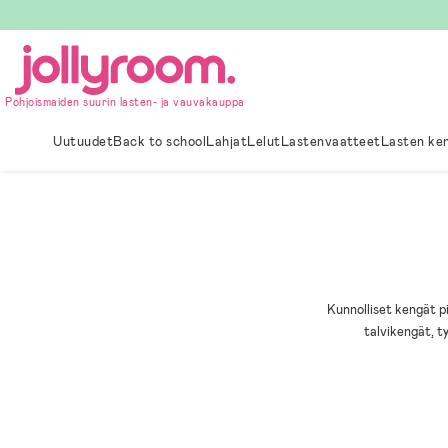
Hoppa
till
innehållet
Pohjoismaiden suurin lasten- ja vauvakauppa
Uutuudet
Back to school
Lahjat
Lelut
Lastenvaatteet
Lasten ke
Kunnolliset kengät p
talvikengät, ty