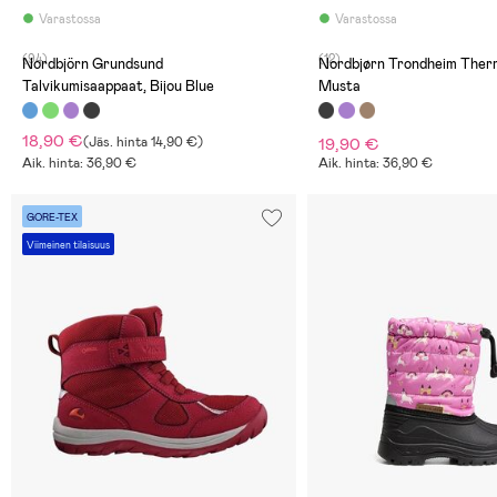
Varastossa
Varastossa
(94)
(12)
Nordbjörn Grundsund
Nordbjørn Trondheim Ther
Talvikumisaappaat, Bijou Blue
Musta
18,90 €
(
Jäs. hinta
14,90 €
)
19,90 €
Aik. hinta: 36,90 €
Aik. hinta: 36,90 €
GORE-TEX
Viimeinen tilaisuus