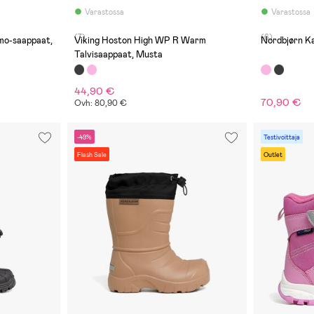
Varastossa
Varastossa
(7)
(6)
mo-saappaat,
Viking Hoston High WP R Warm
Nordbjørn Ka
Talvisaappaat, Musta
44,90 €
70,90 €
Ovh: 80,90 €
-49%
Testivoittaja
Flash Sale
Outlet