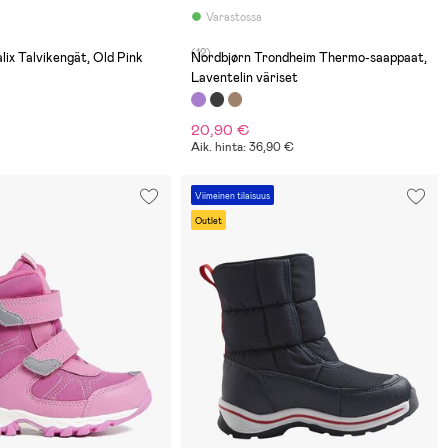
Varastossa
(12)
lix Talvikengät, Old Pink
Nordbjørn Trondheim Thermo-saappaat,
Laventelin väriset
20,90 €
Aik. hinta: 36,90 €
Viimeinen tilaisuus
Outlet