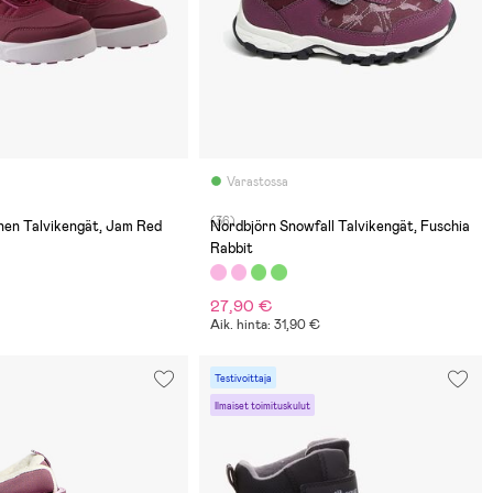
Varastossa
(36)
nen Talvikengät, Jam Red
Nordbjörn Snowfall Talvikengät, Fuschia
Rabbit
27,90 €
€
Aik. hinta: 31,90 €
Testivoittaja
Ilmaiset toimituskulut