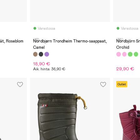
Varastossa
Varastossa
(12)
(36)
gät, Roseblom
Nordbjørn Trondheim Thermo-saappaat,
Nordbjörn Sn
Camel
Orchid
18,90 €
29,90 €
Aik. hinta: 36,90 €
Outlet