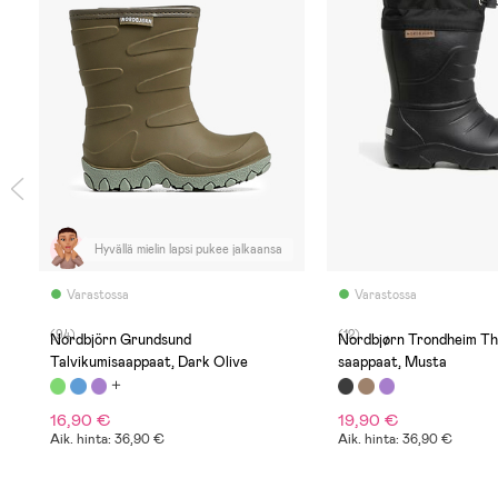
Hyvällä mielin lapsi pukee jalkaansa
Varastossa
Varastossa
(94)
(12)
k
Nordbjörn Grundsund
Nordbjørn Trondheim T
Talvikumisaappaat, Dark Olive
saappaat, Musta
16,90 €
19,90 €
Aik. hinta: 36,90 €
Aik. hinta: 36,90 €