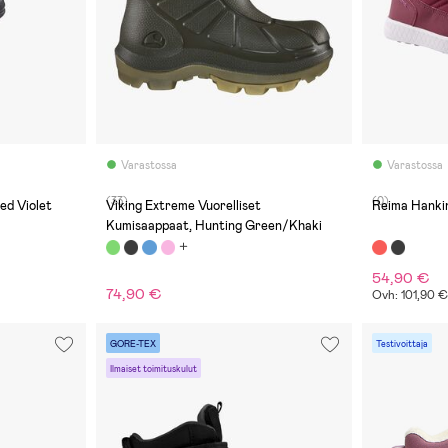
Varastossa
Varastossa
(33)
(0)
ed Violet
Viking Extreme Vuorelliset
Reima Hanki
Kumisaappaat, Hunting Green/Khaki
54,90 €
74,90 €
Ovh: 101,90 
GORE-TEX
Testivoittaja
Ilmaiset toimituskulut