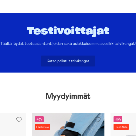
Testivoittajat
Täältä löydät tuoteasiantuntijoiden sekä asiakkaidemme suosikkitalvikengät!
Katso palkitut talvikengät
Myydyimmät
-46%
-49%
Flash Sale
Flash Sale