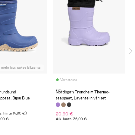
 mielin lapsi pukee jalkaansa
Varastossa
(12)
rundsund
Nordbjørn Trondheim Thermo-
ppaat, Bijou Blue
saappaat, Laventelin väriset
s. hinta
14,90 €
)
20,90 €
6,90 €
Aik. hinta: 36,90 €