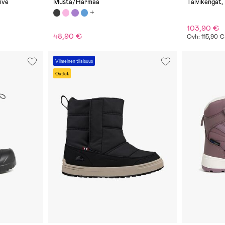
ive
Musta/Harmaa
Talvikengät,
103,90 €
48,90 €
Ovh: 115,90 €
Viimeinen tilaisuus
Outlet