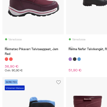
Varastossa
Varastossa
(1)
(17)
Reimatec Pikavari Talvisaappaat, Jam
Reima Nefar Talvikengät, R
Red
36,90 €
51,90 €
Ovh: 90,90 €
GORE-TEX
Viimeinen tilaisuus