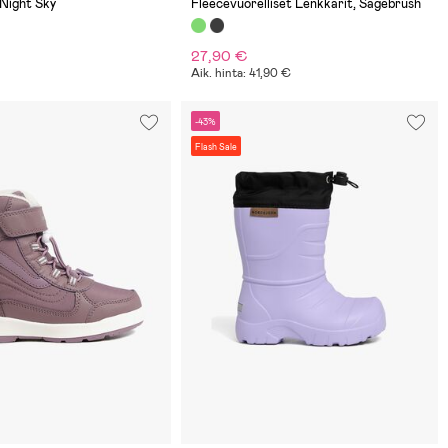
 Night Sky
Fleecevuorelliset Lenkkarit, Sagebrush
27,90 €
Aik. hinta: 41,90 €
-43%
Flash Sale