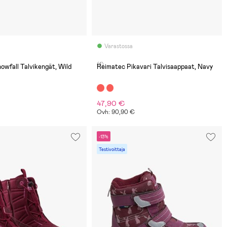
Varastossa
(1)
owfall Talvikengät, Wild
Reimatec Pikavari Talvisaappaat, Navy
47,90 €
Ovh: 90,90 €
-13%
Testivoittaja