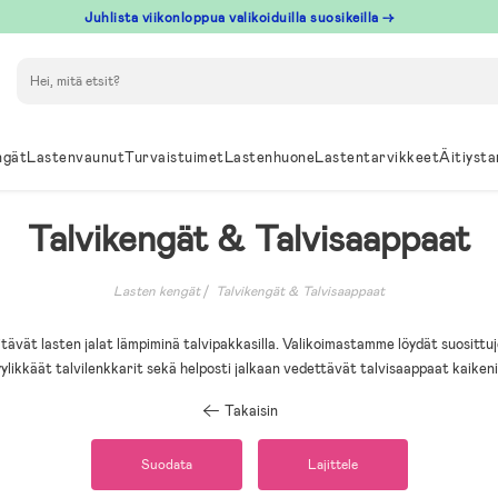
Juhlista viikonloppua valikoiduilla suosikeilla →
Hae
ngät
Lastenvaunut
Turvaistuimet
Lastenhuone
Lastentarvikkeet
Äitiysta
Talvikengät & Talvisaappaat
Lasten kengät
Talvikengät & Talvisaappaat
itävät lasten jalat lämpiminä talvipakkasilla. Valikoimastamme löydät suositt
ylikkäät talvilenkkarit sekä helposti jalkaan vedettävät talvisaappaat kaikenikä
Takaisin
Suodata
Lajittele