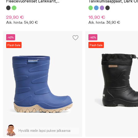
Fleecevuorelliset Lenkkarit,
Talvikumisaappaat, Dark Ol
Black/White
29,90 €
16,90 €
Aik. hinta: 54,90 €
Aik. hinta: 36,90 €
-49%
-46%
Flash Sale
Flash Sale
Hyvällä mielin lapsi pukee jalkaansa