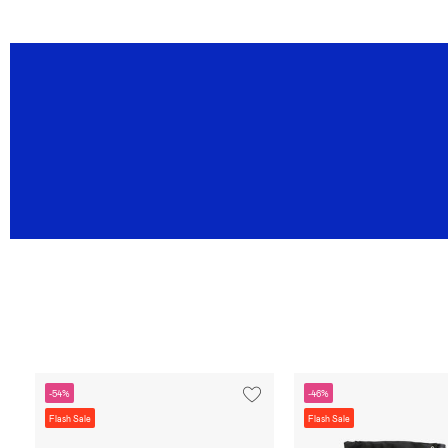
-54%
-46%
Flash Sale
Flash Sale