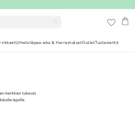
rvikkeet
Urheilu
Vapaa-aika & Harrastukset
Outlet
Tuotemerkit
ujen merkkien tukevat
isille lapsille.