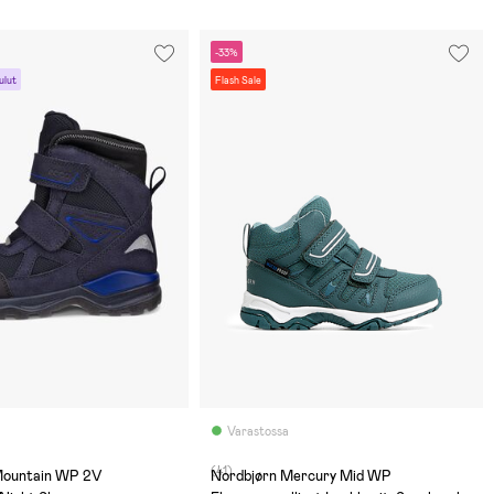
-33%
ulut
Flash Sale
Varastossa
(41)
Mountain WP 2V
Nordbjørn Mercury Mid WP