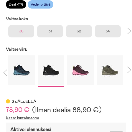
Deal -11%
Vedenpitävä
Valitse koko
30
31
32
34
Valitse väri:
2 JÄLJELLÄ
(
Ilman dealia
88,90 €
)
78,90 €
Katso hintahistoria
Aktivoi alennuksesi