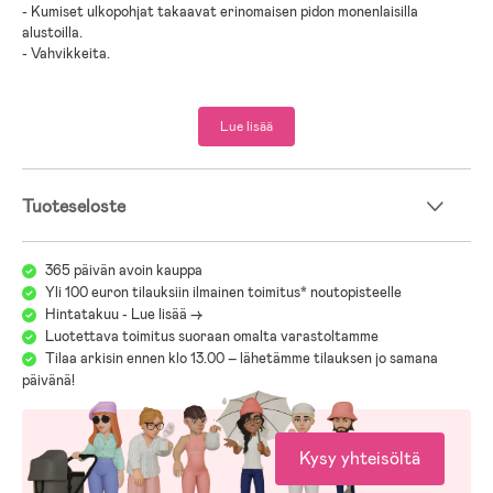
- Kumiset ulkopohjat takaavat erinomaisen pidon monenlaisilla
alustoilla.
- Vahvikkeita.
- Luonnonkumi.
Lue lisää
Tuoteseloste
365 päivän avoin kauppa
Yli 100 euron tilauksiin ilmainen toimitus* noutopisteelle
Hintatakuu - Lue lisää ->
Luotettava toimitus suoraan omalta varastoltamme
Tilaa arkisin ennen klo 13.00 – lähetämme tilauksen jo samana
päivänä!
Kysy yhteisöltä