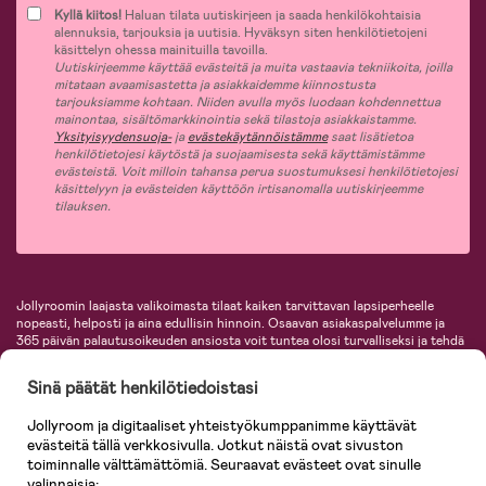
Kyllä kiitos!
Haluan tilata uutiskirjeen ja saada henkilökohtaisia
alennuksia, tarjouksia ja uutisia. Hyväksyn siten henkilötietojeni
käsittelyn ohessa mainituilla tavoilla.
Uutiskirjeemme käyttää evästeitä ja muita vastaavia tekniikoita, joilla
mitataan avaamisastetta ja asiakkaidemme kiinnostusta
tarjouksiamme kohtaan. Niiden avulla myös luodaan kohdennettua
mainontaa, sisältömarkkinointia sekä tilastoja asiakkaistamme.
Yksityisyydensuoja-
ja
evästekäytännöistämme
saat lisätietoa
henkilötietojesi käytöstä ja suojaamisesta sekä käyttämistämme
evästeistä. Voit milloin tahansa perua suostumuksesi henkilötietojesi
käsittelyyn ja evästeiden käyttöön irtisanomalla uutiskirjeemme
tilauksen.
Jollyroomin laajasta valikoimasta tilaat kaiken tarvittavan lapsiperheelle
nopeasti, helposti ja aina edullisin hinnoin. Osaavan asiakaspalvelumme ja
365 päivän palautusoikeuden ansiosta voit tuntea olosi turvalliseksi ja tehdä
ostoksia hyvillä mielin. Jollyroomilta saat lastenvaunut, turvaistuimet,
vaatteet vauvoille ja lapsille, inspiroivia sisustustuotteita lastenhuoneeseen,
Sinä päätät henkilötiedoistasi
lastentarvikkeita sekä paljon muuta. Meiltä löydät lukuisia tunnettuja
tuotemerkkejä, kuten Britax, Maxi-Cosi, Baby Jogger, BabyBjörn, Didriksons,
Jollyroom ja digitaaliset yhteistyökumppanimme käyttävät
KidKraft, Ergobaby, Philips Avent, Neonate, Cybex, LEGO ja monia muita!
evästeitä tällä verkkosivulla. Jotkut näistä ovat sivuston
Tervetuloa shoppailemaan Pohjoismaiden suurimpaan lastentarvikkeiden
verkkokauppaan!
toiminnalle välttämättömiä. Seuraavat evästeet ovat sinulle
valinnaisia: