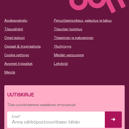
Asiakaspalvelu
Peruuttamisoikeus, palautus ja takuu
Tilausehdot
Tilausten toimitus
Omat laskuni
Tilaaminen ja maksaminen
Oppaat & Inspiraatiota
Yksityisyys
Cookie settings
Meidän vastuumme
Avoimet työpaikat
Lehdistö
Meistä
UUTISKIRJE
Tilaa uutiskirjeemme saadaksesi erityisetuja!
Email*