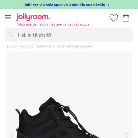
Hoppa
Juhlista viikonloppua valikoiduilla suosikeilla →
till
innehållet
Pohjoismaiden suurin lasten- ja vauvakauppa
Hae
Lasten kengät
Lenkkarit
Vedenpitävät lenkkarit