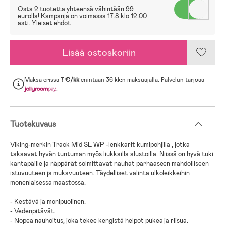
Osta 2 tuotetta yhteensä vähintään 99
eurolla! Kampanja on voimassa 17.8 klo 12.00
asti.
Yleiset ehdot
Lisää ostoskoriin
Maksa erissä
7 €/kk
enintään 36 kk:n maksuajalla. Palvelun tarjoaa
.
Tuotekuvaus
Viking-merkin Track Mid SL WP -lenkkarit kumipohjilla , jotka
takaavat hyvän tuntuman myös liukkailla alustoilla. Niissä on hyvä tuki
kantapäille ja näppärät solmittavat nauhat parhaaseen mahdolliseen
istuvuuteen ja mukavuuteen. Täydelliset valinta ulkoleikkeihin
monenlaisessa maastossa.
- Kestävä ja monipuolinen.
- Vedenpitävät.
- Nopea nauhoitus, joka tekee kengistä helpot pukea ja riisua.