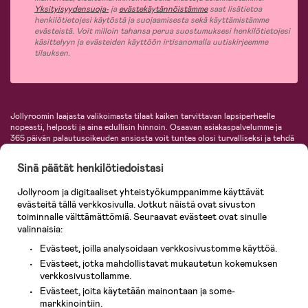
Yksityisyydensuoja-
ja
evästekäytännöistämme
saat lisätietoa
henkilötietojesi käytöstä ja suojaamisesta sekä käyttämistämme
evästeistä. Voit milloin tahansa perua suostumuksesi henkilötietojesi
käsittelyyn ja evästeiden käyttöön irtisanomalla uutiskirjeemme
tilauksen.
Jollyroomin laajasta valikoimasta tilaat kaiken tarvittavan lapsiperheelle
nopeasti, helposti ja aina edullisin hinnoin. Osaavan asiakaspalvelumme ja
365 päivän palautusoikeuden ansiosta voit tuntea olosi turvalliseksi ja tehdä
ostoksia hyvillä mielin. Jollyroomilta saat lastenvaunut, turvaistuimet,
vaatteet vauvoille ja lapsille, inspiroivia sisustustuotteita lastenhuoneeseen,
Sinä päätät henkilötiedoistasi
lastentarvikkeita sekä paljon muuta. Meiltä löydät lukuisia tunnettuja
tuotemerkkejä, kuten Britax, Maxi-Cosi, Baby Jogger, BabyBjörn, Didriksons,
Jollyroom ja digitaaliset yhteistyökumppanimme käyttävät
KidKraft, Ergobaby, Philips Avent, Neonate, Cybex, LEGO ja monia muita!
evästeitä tällä verkkosivulla. Jotkut näistä ovat sivuston
Tervetuloa shoppailemaan Pohjoismaiden suurimpaan lastentarvikkeiden
verkkokauppaan!
toiminnalle välttämättömiä. Seuraavat evästeet ovat sinulle
valinnaisia:
Evästeet, joilla analysoidaan verkkosivustomme käyttöä.
Evästeet, jotka mahdollistavat mukautetun kokemuksen
verkkosivustollamme.
Evästeet, joita käytetään mainontaan ja some-
markkinointiin.