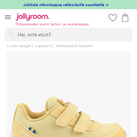
Hoppa
Juhlista viikonloppua valikoiduilla suosikeilla →
till
innehållet
Pohjoismaiden suurin lasten- ja vauvakauppa
Hae
Lasten kengät
Lenkkarit
Vedenpitävät lenkkarit