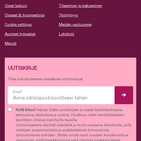
Omat laskuni
Tilaaminen ja maksaminen
Oppaat & Inspiraatiota
Yksityisyys
Cookie settings
Meidän vastuumme
Avoimet työpaikat
Lehdistö
Meistä
UUTISKIRJE
Tilaa uutiskirjeemme saadaksesi erityisetuja!
Email*
Kyllä kiitos!
Haluan tilata uutiskirjeen ja saada henkilökohtaisia
alennuksia, tarjouksia ja uutisia. Hyväksyn siten henkilötietojeni
käsittelyn ohessa mainituilla tavoilla.
Uutiskirjeemme käyttää evästeitä ja muita vastaavia tekniikoita, joilla
mitataan avaamisastetta ja asiakkaidemme kiinnostusta
tarjouksiamme kohtaan. Niiden avulla myös luodaan kohdennettua
mainontaa, sisältömarkkinointia sekä tilastoja asiakkaistamme.