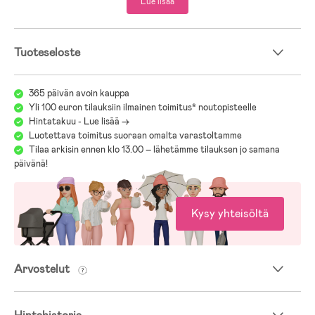
Lue lisää
Tuoteseloste
365 päivän avoin kauppa
Yli 100 euron tilauksiin ilmainen toimitus* noutopisteelle
Hintatakuu - Lue lisää ->
Luotettava toimitus suoraan omalta varastoltamme
Tilaa arkisin ennen klo 13.00 – lähetämme tilauksen jo samana
päivänä!
Kysy yhteisöltä
Arvostelut