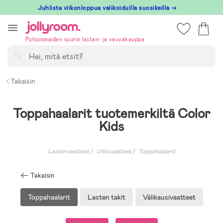
Hoppa
Juhlista viikonloppua valikoiduilla suosikeilla →
till
innehållet
Pohjoismaiden suurin lasten- ja vauvakauppa
Hae
Takaisin
Toppahaalarit tuotemerkiltä Color
Kids
Lastenvaatteet
Ulkovaatteet
Toppahaalarit
Takaisin
Toppahaalarit
Lasten takit
Välikausivaatteet