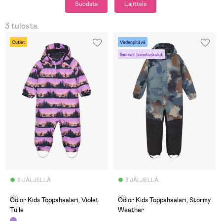
Suodata
Lajittele
3 tulosta.
Outlet
Vedenpitävä
Ilmaiset toimituskulut
9 JÄLJELLÄ
8 JÄLJELLÄ
(0)
(0)
Color Kids Toppahaalari, Violet
Color Kids Toppahaalari, Stormy
Tulle
Weather