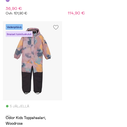
36,90 €
114,90 €
Ovh: 101,90 €
Vedenpitävä
Ilmaiset toimituskulut
5 JÄLJELLÄ
(0)
Color Kids Toppahaalari,
Woodrose