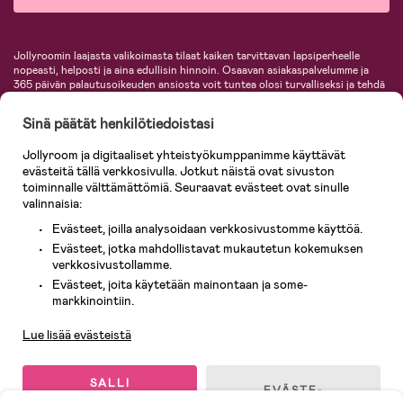
Jollyroomin laajasta valikoimasta tilaat kaiken tarvittavan lapsiperheelle
nopeasti, helposti ja aina edullisin hinnoin. Osaavan asiakaspalvelumme ja
365 päivän palautusoikeuden ansiosta voit tuntea olosi turvalliseksi ja tehdä
ostoksia hyvillä mielin. Jollyroomilta saat lastenvaunut, turvaistuimet,
vaatteet vauvoille ja lapsille, inspiroivia sisustustuotteita lastenhuoneeseen,
Sinä päätät henkilötiedoistasi
lastentarvikkeita sekä paljon muuta. Meiltä löydät lukuisia tunnettuja
tuotemerkkejä, kuten Britax, Maxi-Cosi, Baby Jogger, BabyBjörn, Didriksons,
Jollyroom ja digitaaliset yhteistyökumppanimme käyttävät
KidKraft, Ergobaby, Philips Avent, Neonate, Cybex, LEGO ja monia muita!
evästeitä tällä verkkosivulla. Jotkut näistä ovat sivuston
Tervetuloa shoppailemaan Pohjoismaiden suurimpaan lastentarvikkeiden
verkkokauppaan!
toiminnalle välttämättömiä. Seuraavat evästeet ovat sinulle
valinnaisia:
Evästeet, joilla analysoidaan verkkosivustomme käyttöä.
Evästeet, jotka mahdollistavat mukautetun kokemuksen
verkkosivustollamme.
Evästeet, joita käytetään mainontaan ja some-
Asiakaspalvelu
markkinointiin.
Lue lisää evästeistä
© 2026 Jollyroom AB. Kaikki oikeudet pidätetään.
SALLI
EVÄSTE-
KAIKKI