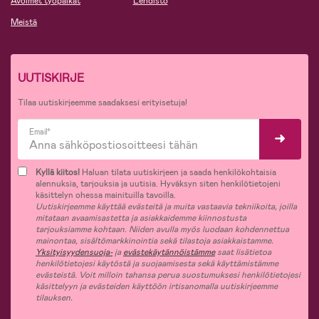
Avoimet työpaikat
Lehdistö
Meistä
UUTISKIRJE
Tilaa uutiskirjeemme saadaksesi erityisetuja!
Email*
Kyllä kiitos!
Haluan tilata uutiskirjeen ja saada henkilökohtaisia
alennuksia, tarjouksia ja uutisia. Hyväksyn siten henkilötietojeni
käsittelyn ohessa mainituilla tavoilla.
Uutiskirjeemme käyttää evästeitä ja muita vastaavia tekniikoita, joilla
mitataan avaamisastetta ja asiakkaidemme kiinnostusta
tarjouksiamme kohtaan. Niiden avulla myös luodaan kohdennettua
mainontaa, sisältömarkkinointia sekä tilastoja asiakkaistamme.
Yksityisyydensuoja-
ja
evästekäytännöistämme
saat lisätietoa
henkilötietojesi käytöstä ja suojaamisesta sekä käyttämistämme
evästeistä. Voit milloin tahansa perua suostumuksesi henkilötietojesi
käsittelyyn ja evästeiden käyttöön irtisanomalla uutiskirjeemme
tilauksen.