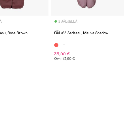
Ä
2 JÄLJELLÄ
(11)
asu, Rose Brown
CeLaVi Sadeasu, Mauve Shadow
33,90 €
Ovh: 43,90 €