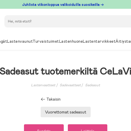
Juhlista viikonloppua valikoiduilla suosikeilla →
Hae
ngät
Lastenvaunut
Turvaistuimet
Lastenhuone
Lastentarvikkeet
Äitiysta
Sadeasut tuotemerkiltä CeLaV
Lastenvaatteet
Sadevaatteet
Sadeasut
Takaisin
Vuorettomat sadeasut