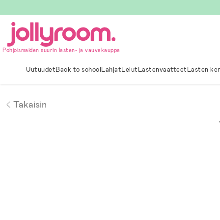
Hoppa
till
innehållet
Pohjoismaiden suurin lasten- ja vauvakauppa
Uutuudet
Back to school
Lahjat
Lelut
Lastenvaatteet
Lasten ke
Takaisin