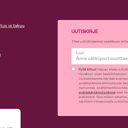
tus ja takuu
UUTISKIRJE
Tilaa uutiskirjeemme saadaksesi erity
n
Email*
Kyllä kiitos!
Haluan tilata uutiski
Hyväksyn siten henkilötietojeni k
Uutiskirjeemme käyttää evästeitä 
asiakkaidemme kiinnostusta tar
mainontaa, sisältömarkkinointia
evästekäytännöistämme
saat lis
evästeistä. Voit milloin tahansa
käyttöön irtisanomalla uutiskir