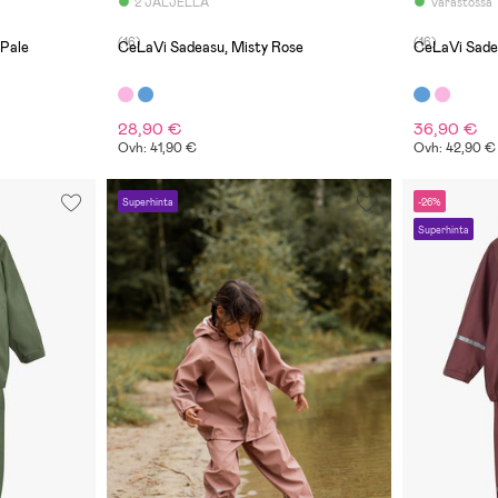
2 JÄLJELLÄ
Varastossa
(16)
(16)
 Pale
CeLaVi Sadeasu, Misty Rose
CeLaVi Sade
28,90 €
36,90 €
Ovh: 41,90 €
Ovh: 42,90 €
Superhinta
-26%
Superhinta