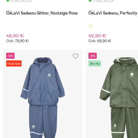
4 JÄLJELLÄ
3 JÄLJELLÄ
(0)
(0)
CeLaVi Sadeasu Glitter, Nostalgia Rose
CeLaVi Sadeasu, Perfectly
48,90 €
42,90 €
Ovh: 79,90 €
Ovh: 69,90 €
-12%
-18%
Flash Sale
Öko-Tex