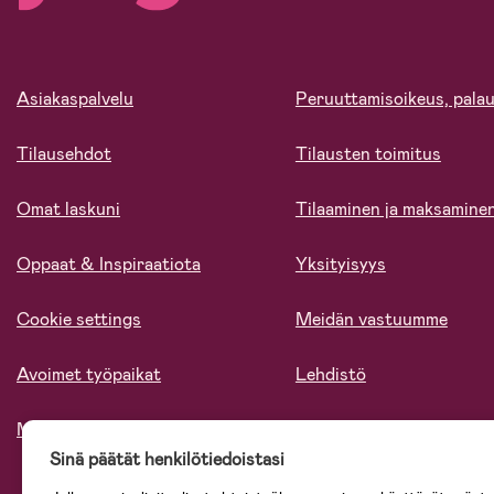
Asiakaspalvelu
Peruuttamisoikeus, palau
Tilausehdot
Tilausten toimitus
Omat laskuni
Tilaaminen ja maksamine
Oppaat & Inspiraatiota
Yksityisyys
Cookie settings
Meidän vastuumme
Avoimet työpaikat
Lehdistö
Meistä
Sinä päätät henkilötiedoistasi