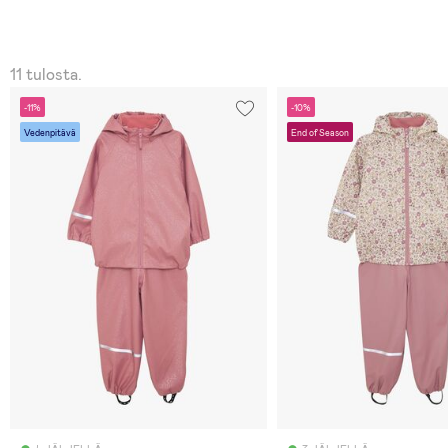
11 tulosta.
-11%
-10%
Vedenpitävä
End of Season