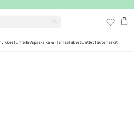
rvikkeet
Urheilu
Vapaa-aika & Harrastukset
Outlet
Tuotemerkit
i