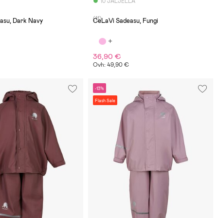
10 JÄLJELLÄ
(11)
asu, Dark Navy
CeLaVi Sadeasu, Fungi
36,90 €
Ovh: 49,90 €
-13%
Flash Sale