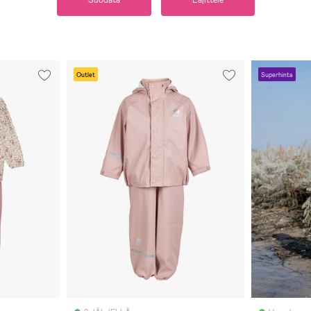
Suodata
Lajittele
Outlet
Superhinta