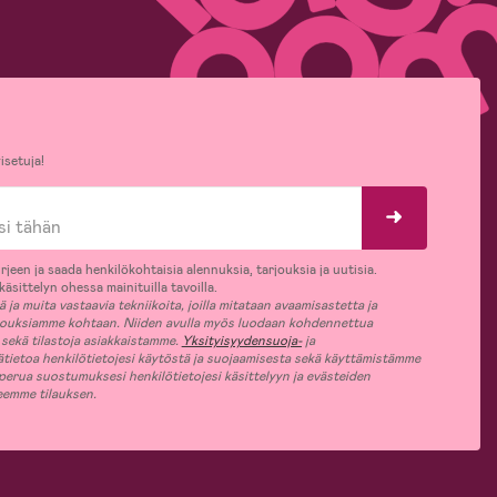
isetuja!
rjeen ja saada henkilökohtaisia alennuksia, tarjouksia ja uutisia.
äsittelyn ohessa mainituilla tavoilla.
ja muita vastaavia tekniikoita, joilla mitataan avaamisastetta ja
jouksiamme kohtaan. Niiden avulla myös luodaan kohdennettua
 sekä tilastoja asiakkaistamme.
Yksityisyydensuoja-
ja
ätietoa henkilötietojesi käytöstä ja suojaamisesta sekä käyttämistämme
 perua suostumuksesi henkilötietojesi käsittelyyn ja evästeiden
jeemme tilauksen.