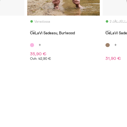
Varastossa
2 JÄLJELL
(11)
(11)
CeLaVi Sadeasu, Burlwood
CeLaVi Sade
35,90 €
31,90 €
Ovh: 42,90 €