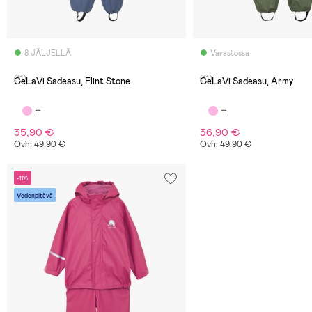
8 JÄLJELLÄ
Varastossa
(11)
(11)
CeLaVi Sadeasu, Flint Stone
CeLaVi Sadeasu, Army
35,90 €
36,90 €
Ovh: 49,90 €
Ovh: 49,90 €
-11%
Vedenpitävä