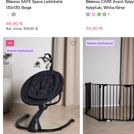
(14)
(123)
Beemoo SAFE Space Leikkikehä
Beemoo CARE Assist Kylp
130x130, Beige
Kylpytuki, White/Grey
99,90 €
39,90 €
Aik. hinta: 109,90 €
-13%
Ilmaiset toimituskulut
Ilmaiset toimituskulut