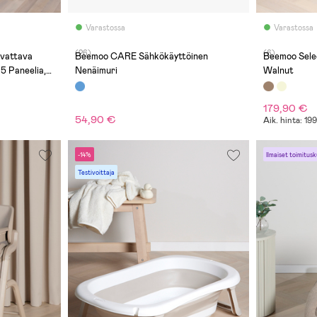
Varastossa
Varastossa
(26)
(6)
vattava
Beemoo CARE Sähkökäyttöinen
Beemoo Selec
5 Paneelia,
Nenäimuri
Walnut
179,90 €
54,90 €
Aik. hinta: 19
-14%
Ilmaiset toimitusk
Testivoittaja