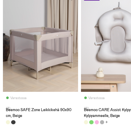
Varastossa
Varastossa
(3)
(9)
Beemoo SAFE Zone Leikkikehä 90x90
Beemoo CARE Assist Kylpy
cm, Beige
Kylpyammeelle, Beige