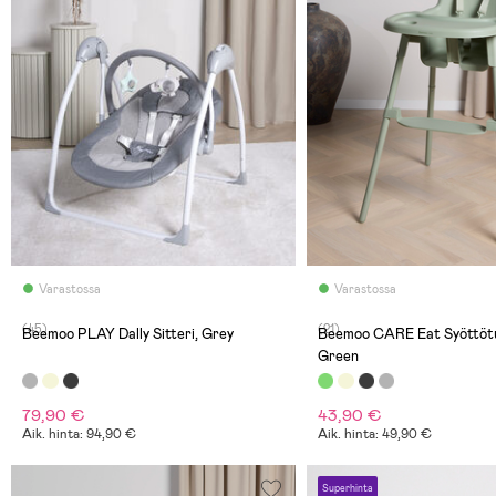
Varastossa
Varastossa
(45)
(21)
Beemoo PLAY Dally Sitteri, Grey
Beemoo CARE Eat Syöttötuo
Green
79,90 €
43,90 €
Aik. hinta: 94,90 €
Aik. hinta: 49,90 €
Superhinta