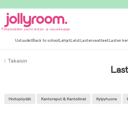
Hoppa
till
innehållet
Pohjoismaiden suurin lasten- ja vauvakauppa
Uutuudet
Back to school
Lahjat
Lelut
Lastenvaatteet
Lasten ke
Takaisin
Las
Hoitopöydät
Kantoreput & Kantoliinat
Kylpyhuone