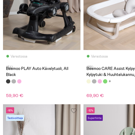
Varastossa
Varastossa
(54)
(29)
Beemoo PLAY Auto Kävelytuoli, All
Beemoo CARE Assist Kylp
Black
Kylpytuki & Huuhtelukannu,
59,90 €
69,90 €
-16%
-12%
Testivoittaja
Superhinta