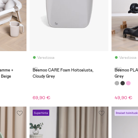
Varastossa
Varastossa
(0)
(54)
yamme +
Beemoo CARE Foam Hoitoalusta,
Beemoo PLAY
 Beige
Cloudy Grey
Grey
69,90 €
49,90 €
Superhinta
Ilmaiset toimitusk