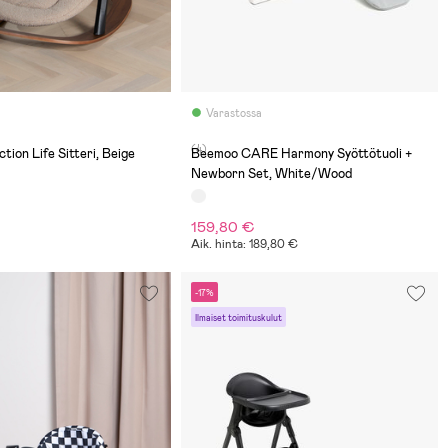
Varastossa
(4)
tion Life Sitteri, Beige
Beemoo CARE Harmony Syöttötuoli +
Newborn Set, White/Wood
159,80 €
Aik. hinta: 189,80 €
-17%
Ilmaiset toimituskulut