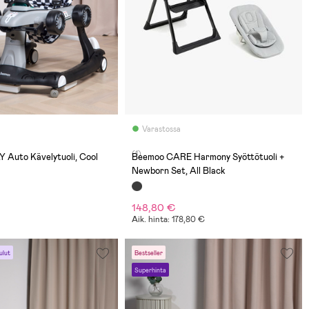
Varastossa
(1)
 Auto Kävelytuoli, Cool
Beemoo CARE Harmony Syöttötuoli +
Newborn Set, All Black
148,80 €
Aik. hinta: 178,80 €
ulut
Bestseller
Superhinta