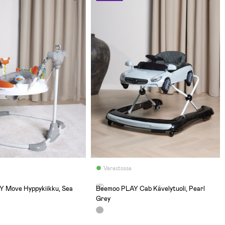
Varastossa
(2)
 Move Hyppykiikku, Sea
Beemoo PLAY Cab Kävelytuoli, Pearl
Grey