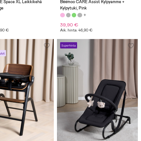
(123)
 Space XL Leikkikehä
Beemoo CARE Assist Kylpyamme +
ge
Kylpytuki, Pink
39,90 €
9,90 €
Aik. hinta: 46,90 €
Superhinta
ulut