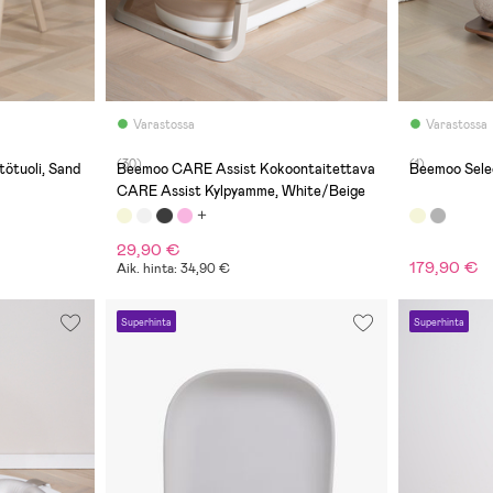
Varastossa
Varastossa
(30)
(1)
tötuoli, Sand
Beemoo CARE Assist Kokoontaitettava
Beemoo Selec
CARE Assist Kylpyamme, White/Beige
29,90 €
179,90 €
Aik. hinta: 34,90 €
Superhinta
Superhinta