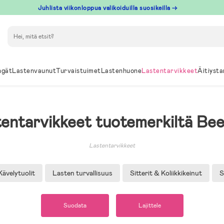
Juhlista viikonloppua valikoiduilla suosikeilla →
Hae
ngät
Lastenvaunut
Turvaistuimet
Lastenhuone
Lastentarvikkeet
Äitiysta
tentarvikkeet tuotemerkiltä Be
Lastentarvikkeet
Kävelytuolit
Lasten turvallisuus
Sitterit & Koliikkikeinut
S
Suodata
Lajittele