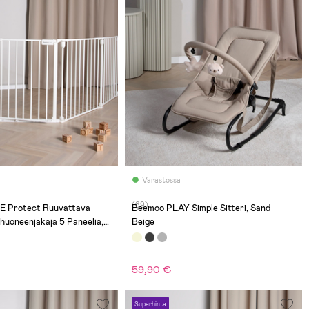
Varastossa
(69)
E Protect Ruuvattava
Beemoo PLAY Simple Sitteri, Sand
huoneenjakaja 5 Paneelia,
Beige
59,90 €
Superhinta