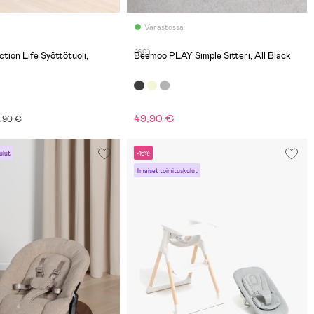
Varastossa
(69)
tion Life Syöttötuoli,
Beemoo PLAY Simple Sitteri, All Black
49,90 €
9,90 €
ulut
-16%
Ilmaiset toimituskulut