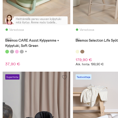
Heittämällä paras vauvan kylpytuki
mitä löytyy. Amme myös todella
näppärä, kun menee kasaan joten ei
vie tilaa kylpyhuoneessa. 👌🏻
Varastossa
Varastossa
(123)
(6)
Beemoo CARE Assist Kylpyamme +
Beemoo Selection Life Syöt
Kylpytuki, Soft Green
179,90 €
37,90 €
Aik. hinta: 199,90 €
Superhinta
Testivoittaja