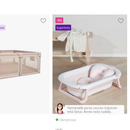
-15%
ulut
Superhinta
Heittämällä paras vauvan kylpytuki
mitä löytyy. Amme myös todella
näppärä, kun menee kasaan joten ei
vie tilaa kylpyhuoneessa. 👌🏻
Varastossa