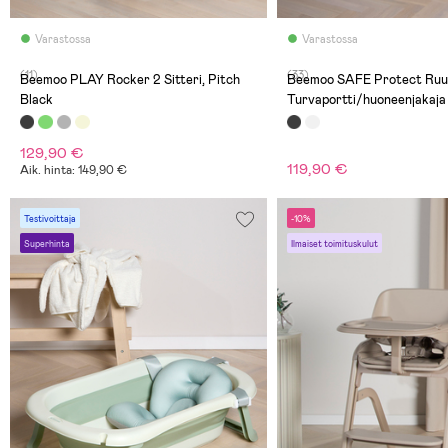
Varastossa
Varastossa
(11)
(33)
Beemoo PLAY Rocker 2 Sitteri, Pitch
Beemoo SAFE Protect Ruu
Black
Turvaportti/huoneenjakaja 
Musta
129,90 €
119,90 €
Aik. hinta: 149,90 €
Testivoittaja
-10%
Superhinta
Ilmaiset toimituskulut