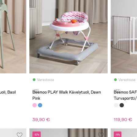
Varastossa
Varastossa
(33)
(33)
li, Basil
Beemoo PLAY Walk Kävelytuoli, Dawn
Beemoo SAF
Pink
Turvaportti/
White
39,90 €
119,90 €
-12%
-11%