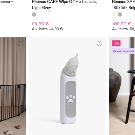
(26)
(11)
yamme +
Beemoo CARE Wipe Off Hoitoalusta,
Beemoo SAFE
Light Grey
180x150, Bei
24,90 €
109,90 €
Aik. hinta: 44,90 €
Aik. hinta: 11
-10%
Ilmaiset toimitusk