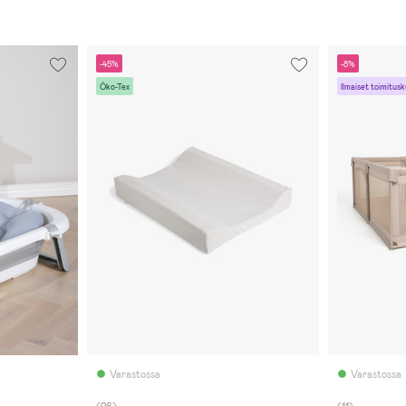
-45%
-8%
Öko-Tex
Ilmaiset toimitusk
Varastossa
Varastossa