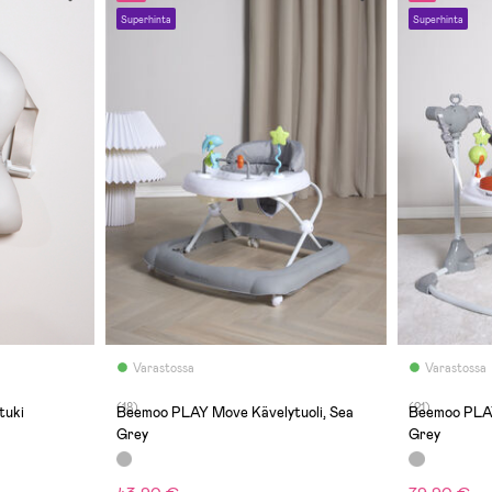
Superhinta
Superhinta
Varastossa
Varastossa
(18)
(21)
tuki
Beemoo PLAY Move Kävelytuoli, Sea
Beemoo PLAY
Grey
Grey