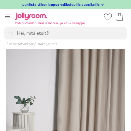
Hoppa
Juhlista viikonloppua valikoiduilla suosikeilla →
till
innehållet
Pohjoismaiden suurin lasten- ja vauvakauppa
Hae
Lastentarvikkeet
Kävelytuolit