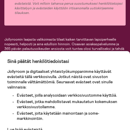
evästeistä. Voit milloin tahansa perua suostumuksesi henkilötietojesi
käsittelyyn ja evästeiden käyttöön irtisanomalla uutiskirjeemme
tilauksen.
Jollyroomin laajasta valikoimasta tilaat kaiken tarvittavan lapsiperheelle
nopeasti, helposti ja aina edullisin hinnoin. Osaavan asiakaspalvelumme ja
365 päivän palautusoikeuden ansiosta voit tuntea olosi turvalliseksi ja tehdä
ostoksia hyvillä mielin. Jollyroomilta saat lastenvaunut, turvaistuimet,
vaatteet vauvoille ja lapsille, inspiroivia sisustustuotteita lastenhuoneeseen,
Sinä päätät henkilötiedoistasi
lastentarvikkeita sekä paljon muuta. Meiltä löydät lukuisia tunnettuja
tuotemerkkejä, kuten Britax, Maxi-Cosi, Baby Jogger, BabyBjörn, Didriksons,
Jollyroom ja digitaaliset yhteistyökumppanimme käyttävät
KidKraft, Ergobaby, Philips Avent, Neonate, Cybex, LEGO ja monia muita!
evästeitä tällä verkkosivulla. Jotkut näistä ovat sivuston
Tervetuloa shoppailemaan Pohjoismaiden suurimpaan lastentarvikkeiden
verkkokauppaan!
toiminnalle välttämättömiä. Seuraavat evästeet ovat sinulle
valinnaisia:
Evästeet, joilla analysoidaan verkkosivustomme käyttöä.
Evästeet, jotka mahdollistavat mukautetun kokemuksen
verkkosivustollamme.
Evästeet, joita käytetään mainontaan ja some-
Asiakaspalvelu
markkinointiin.
Lue lisää evästeistä