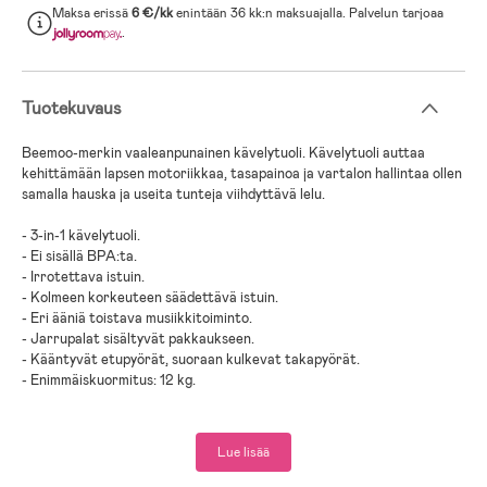
Maksa erissä
6 €/kk
enintään 36 kk:n maksuajalla. Palvelun tarjoaa
.
Tuotekuvaus
Beemoo-merkin vaaleanpunainen kävelytuoli. Kävelytuoli auttaa
kehittämään lapsen motoriikkaa, tasapainoa ja vartalon hallintaa ollen
samalla hauska ja useita tunteja viihdyttävä lelu.
- 3-in-1 kävelytuoli.
- Ei sisällä BPA:ta.
- Irrotettava istuin.
- Kolmeen korkeuteen säädettävä istuin.
- Eri ääniä toistava musiikkitoiminto.
- Jarrupalat sisältyvät pakkaukseen.
- Kääntyvät etupyörät, suoraan kulkevat takapyörät.
- Enimmäiskuormitus: 12 kg.
- Ikäsuositus: 6 kk +.
Lue lisää
- Paristot eivät sisälly tuotteeseen.