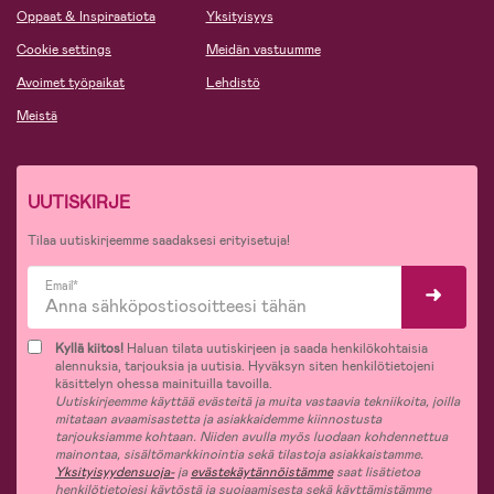
Oppaat & Inspiraatiota
Yksityisyys
Cookie settings
Meidän vastuumme
Avoimet työpaikat
Lehdistö
Meistä
UUTISKIRJE
Tilaa uutiskirjeemme saadaksesi erityisetuja!
Email*
Kyllä kiitos!
Haluan tilata uutiskirjeen ja saada henkilökohtaisia
alennuksia, tarjouksia ja uutisia. Hyväksyn siten henkilötietojeni
käsittelyn ohessa mainituilla tavoilla.
Uutiskirjeemme käyttää evästeitä ja muita vastaavia tekniikoita, joilla
mitataan avaamisastetta ja asiakkaidemme kiinnostusta
tarjouksiamme kohtaan. Niiden avulla myös luodaan kohdennettua
mainontaa, sisältömarkkinointia sekä tilastoja asiakkaistamme.
Yksityisyydensuoja-
ja
evästekäytännöistämme
saat lisätietoa
henkilötietojesi käytöstä ja suojaamisesta sekä käyttämistämme