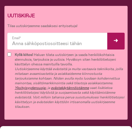
UUTISKIRJE
Tilaa uutiskirjeemme saadaksesi erityisetuja!
Email*
Kyllä kiitos!
Haluan tilata uutiskirjeen ja saada henkilökohtaisia
alennuksia, tarjouksia ja uutisia. Hyväksyn siten henkilötietojeni
käsittelyn ohessa mainituilla tavoilla.
Uutiskirjeemme käyttää evästeitä ja muita vastaavia tekniikoita, joilla
mitataan avaamisastetta ja asiakkaidemme kiinnostusta
tarjouksiamme kohtaan. Niiden avulla myös luodaan kohdennettua
mainontaa, sisältömarkkinointia sekä tilastoja asiakkaistamme.
Yksityisyydensuoja-
ja
evästekäytännöistämme
saat lisätietoa
henkilötietojesi käytöstä ja suojaamisesta sekä käyttämistämme
evästeistä. Voit milloin tahansa perua suostumuksesi henkilötietojesi
käsittelyyn ja evästeiden käyttöön irtisanomalla uutiskirjeemme
tilauksen.