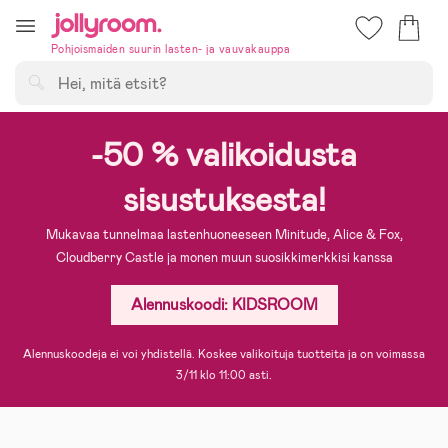
Hoppa
till
Pohjoismaiden suurin lasten- ja vauvakauppa
innehållet
Hae
-50 % valikoidusta
sisustuksesta!
Mukavaa tunnelmaa lastenhuoneeseen Minitude, Alice & Fox,
Cloudberry Castle ja monen muun suosikkimerkkisi kanssa
Alennuskoodi: KIDSROOM
Alennuskoodeja ei voi yhdistellä. Koskee valikoituja tuotteita ja on voimassa
3/11 klo 11:00 asti.