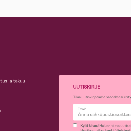
tus ja takuu
UUTISKIRJE
Tilaa uutiskirjeemme saadaksesi erity
n
Email*
Kyllä kiitos!
Haluan tilata uutiski
Hyväksyn siten henkilötietojeni k