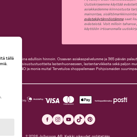
Uutiskirjeemme käyttää evästeitä 
asiakkaidemme kiinnostusta tar
mainontaa, sisältömarkkinointia
evästekäytännöistämme
saat lis
evästeistä. Voit milloin tahansa
käyttöön irtisanomalla uutiskir
tä tällä
i, helposti ja aina edullisin hinnoin. Osaavan asiakaspalvelumme ja 365 päivän palaut
miä.
ille, inspiroivia sisustustuotteita lastenhuoneeseen, lastentarvikkeita sekä paljon m
te, Cybex, LEGO ja monia muita! Tervetuloa shoppailemaan Pohjoismaiden suurimpa
.
© 2026 Jollyroom AB. Kaikki oikeudet pidätetään.