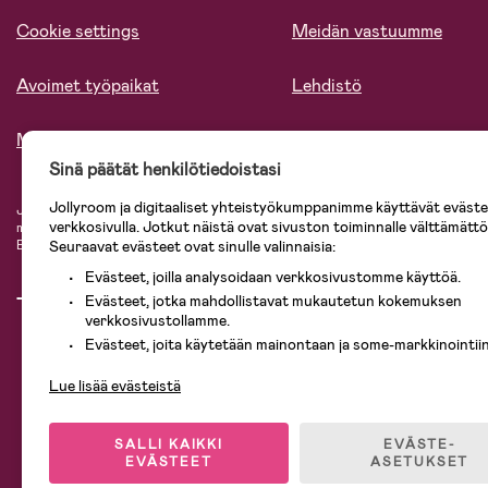
Cookie settings
Meidän vastuumme
Avoimet työpaikat
Lehdistö
Meistä
Sinä päätät henkilötiedoistasi
Jollyroom ja digitaaliset yhteistyökumppanimme käyttävät evästei
Jollyroomin laajasta valikoimasta tilaat kaiken tarvittavan lapsiperheelle nopeast
verkkosivulla. Jotkut näistä ovat sivuston toiminnalle välttämättö
mielin. Jollyroomilta saat lastenvaunut, turvaistuimet, vaatteet vauvoille ja laps
Baby Jogger, BabyBjörn, Didriksons, KidKraft, Ergobaby, Philips Avent, Neona
Seuraavat evästeet ovat sinulle valinnaisia:
Evästeet, joilla analysoidaan verkkosivustomme käyttöä.
Evästeet, jotka mahdollistavat mukautetun kokemuksen
verkkosivustollamme.
Evästeet, joita käytetään mainontaan ja some-markkinointiin
Lue lisää evästeistä
SALLI KAIKKI
EVÄSTE-
EVÄSTEET
ASETUKSET