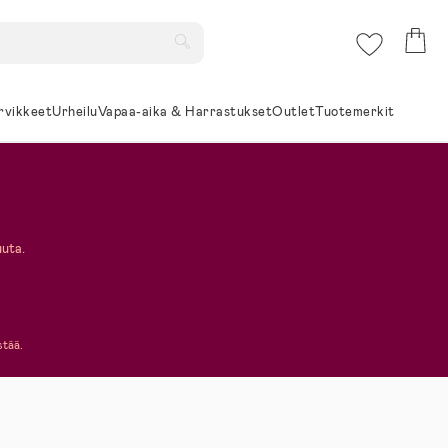
rvikkeet
Urheilu
Vapaa-aika & Harrastukset
Outlet
Tuotemerkit
uuta.
stää.