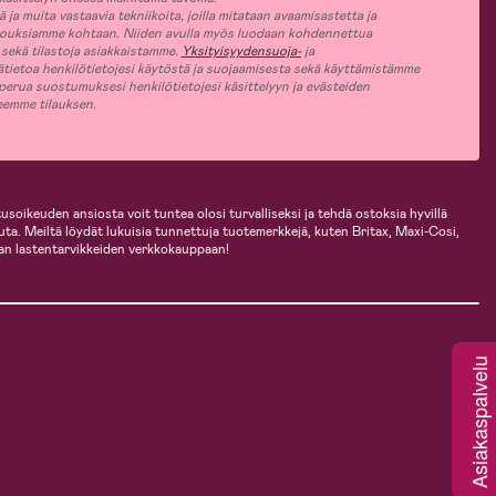
ja muita vastaavia tekniikoita, joilla mitataan avaamisastetta ja
jouksiamme kohtaan. Niiden avulla myös luodaan kohdennettua
 sekä tilastoja asiakkaistamme.
Yksityisyydensuoja-
ja
ätietoa henkilötietojesi käytöstä ja suojaamisesta sekä käyttämistämme
 perua suostumuksesi henkilötietojesi käsittelyyn ja evästeiden
jeemme tilauksen.
usoikeuden ansiosta voit tuntea olosi turvalliseksi ja tehdä ostoksia hyvillä
uuta. Meiltä löydät lukuisia tunnettuja tuotemerkkejä, kuten Britax, Maxi-Cosi,
an lastentarvikkeiden verkkokauppaan!
Asiakaspalvelu