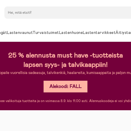
Hae
ngät
Lastenvaunut
Turvaistuimet
Lastenhuone
Lastentarvikkeet
Äitiysta
25 % alennusta must have -tuotteista
lapsen syys- ja talvikaappiin!
paile vuorellisia sadeasuja, talvikenkiä, haalareita, kumisaappaita ja paljon m
Alekoodi: FALL
ee valikoituja tuotteita ja on voimassa 8.9. klo 11.00 asti. Alennuskoodeja ei voi yhdi