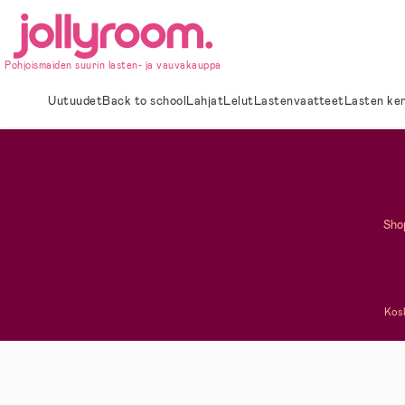
Hoppa
till
innehållet
Pohjoismaiden suurin lasten- ja vauvakauppa
Uutuudet
Back to school
Lahjat
Lelut
Lastenvaatteet
Lasten ke
Shop
Kosk