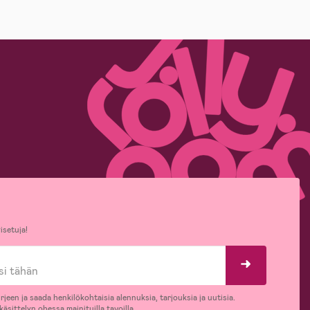
isetuja!
rjeen ja saada henkilökohtaisia alennuksia, tarjouksia ja uutisia.
äsittelyn ohessa mainituilla tavoilla.