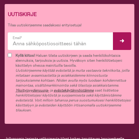
UUTISKIRJE
Tilaa uutiskirjeemme saadaksesi erityisetuja!
Email*
Kyllä kiitos!
Haluan tilata uutiskirjeen ja saada henkilökohtaisia
alennuksia, tarjouksia ja uutisia. Hyväksyn siten henkilötietojeni
käsittelyn ohessa mainituilla tavoilla.
Uutiskirjeemme käyttää evästeitä ja muita vastaavia tekniikoita, joilla
mitataan avaamisastetta ja asiakkaidemme kiinnostusta
tarjouksiamme kohtaan. Niiden avulla myös luodaan kohdennettua
mainontaa, sisältömarkkinointia sekä tilastoja asiakkaistamme.
Yksityisyydensuoja-
ja
evästekäytännöistämme
saat lisätietoa
henkilötietojesi käytöstä ja suojaamisesta sekä käyttämistämme
evästeistä. Voit milloin tahansa perua suostumuksesi henkilötietojesi
käsittelyyn ja evästeiden käyttöön irtisanomalla uutiskirjeemme
tilauksen.
Jollyroomin laajasta valikoimasta tilaat kaiken tarvittavan lapsiperheelle