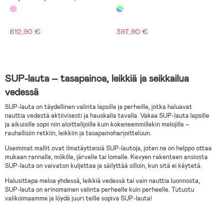
612,90 €
397,90 €
SUP-lauta – tasapainoa, leikkiä ja seikkailua
vedessä
SUP-lauta on täydellinen valinta lapsille ja perheille, jotka haluavat
nauttia vedestä aktiivisesti ja hauskalla tavalla. Vakaa SUP-lauta lapsille
ja aikuisille sopii niin aloittelijoille kuin kokeneemmillekin melojille –
rauhallisiin retkiin, leikkiin ja tasapainoharjoitteluun.
Useimmat mallit ovat ilmatäytteisiä SUP-lautoja, joten ne on helppo ottaa
mukaan rannalle, mökille, järvelle tai lomalle. Kevyen rakenteen ansiosta
SUP-lauta on vaivaton kuljettaa ja säilyttää silloin, kun sitä ei käytetä.
Halusittepa meloa yhdessä, leikkiä vedessä tai vain nauttia luonnosta,
SUP-lauta on erinomainen valinta perheelle kuin perheelle. Tutustu
valikoimaamme ja löydä juuri teille sopiva SUP-lauta!