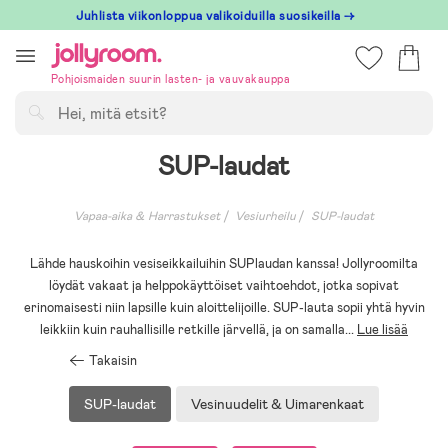
Hoppa
Juhlista viikonloppua valikoiduilla suosikeilla →
till
innehållet
Pohjoismaiden suurin lasten- ja vauvakauppa
Hae
SUP-laudat
Vapaa-aika & Harrastukset
Vesiurheilu
SUP-laudat
Lähde hauskoihin vesiseikkailuihin SUPlaudan kanssa! Jollyroomilta
löydät vakaat ja helppokäyttöiset vaihtoehdot, jotka sopivat
erinomaisesti niin lapsille kuin aloittelijoille. SUP-lauta sopii yhtä hyvin
leikkiin kuin rauhallisille retkille järvellä, ja on samalla
...
Lue lisää
Takaisin
SUP-laudat
Vesinuudelit & Uimarenkaat