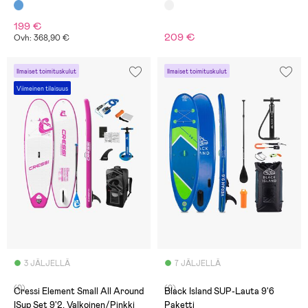
199 €
209 €
Ovh: 368,90 €
Ilmaiset toimituskulut
Ilmaiset toimituskulut
Viimeinen tilaisuus
3 JÄLJELLÄ
7 JÄLJELLÄ
(0)
(0)
Cressi Element Small All Around
Black Island SUP-Lauta 9'6
ISup Set 9'2, Valkoinen/Pinkki
Paketti