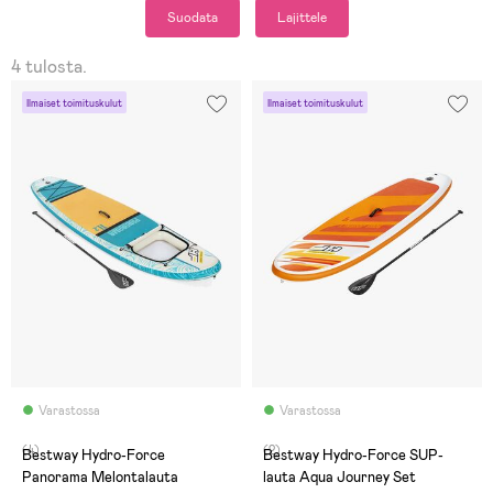
Suodata
Lajittele
4 tulosta.
Ilmaiset toimituskulut
Ilmaiset toimituskulut
Varastossa
Varastossa
(4)
(2)
Bestway Hydro-Force
Bestway Hydro-Force SUP-
Panorama Melontalauta
lauta Aqua Journey Set