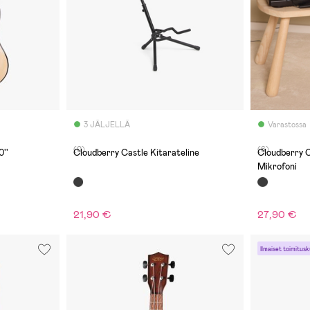
3 JÄLJELLÄ
Varastossa
(0)
(6)
''
Cloudberry Castle Kitarateline
Cloudberry C
Mikrofoni
21,90 €
27,90 €
Ilmaiset toimitusk