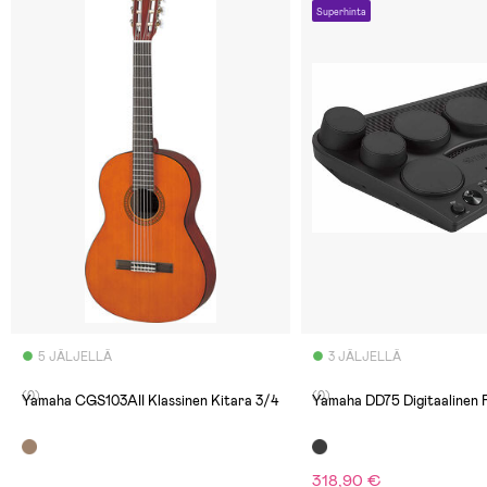
Superhinta
5 JÄLJELLÄ
3 JÄLJELLÄ
(0)
(0)
Yamaha CGS103AII Klassinen Kitara 3/4
Yamaha DD75 Digitaalinen 
318,90 €