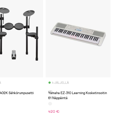
Ä
4 JÄLJELLÄ
(0)
402K Sähkörumpusetti
Yamaha EZ-310 Learning Kosketinsoitin
61 Näppäintä
420 €