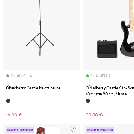
10 JÄLJELLÄ
9 JÄLJELLÄ
(0)
(17)
Cloudberry Castle Nuottiteline
Cloudberry Castle Sähköki
Vahvistin 80 cm, Musta
14,90 €
99,90 €
Ilmaiset toimituskulut
Ilmaiset toimituskulut