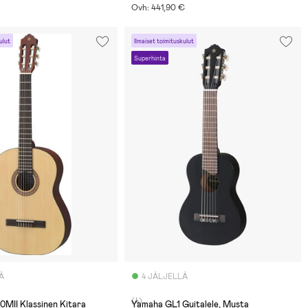
Ovh: 441,90 €
ulut
Ilmaiset toimituskulut
Superhinta
Ä
4 JÄLJELLÄ
(4)
MII Klassinen Kitara
Yamaha GL1 Guitalele, Musta