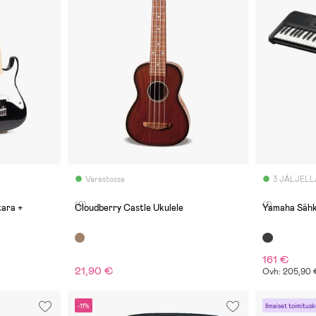
Varastossa
3 JÄLJELL
(0)
(1)
tara +
Cloudberry Castle Ukulele
Yamah
161 €
21,90 €
Ovh: 205,90
-11%
Ilmaiset toimitusk