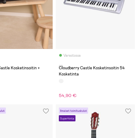
Varastossa
(1)
astle Kosketinsoitin +
Cloudberry Castle Kosketinsoitin 54
Kosketinta
54,90 €
ulut
Ilmaiset toimituskulut
Superhinta