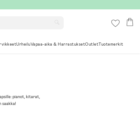
rvikkeet
Urheilu
Vapaa-aika & Harrastukset
Outlet
Tuotemerkit
apsille: pianot, kitarat,
n saakka!