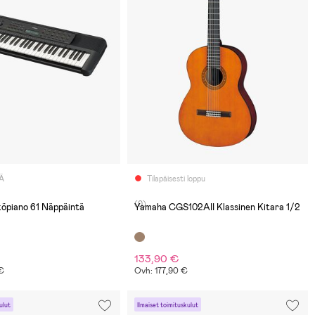
Ä
Tilapäisesti loppu
(0)
a Sähköpiano 61 Näppäintä
Yamaha CGS102AII Klassinen Kitara 1/2
133,90 €
 €
Ovh: 177,90 €
ulut
Ilmaiset toimituskulut