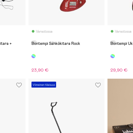
Varastossa
Varastossa
(0)
(0)
itara +
Bontempi Sähkökitara Rock
Bontempi Uku
23,90 €
29,90 €
Viimeinen tilaisuus