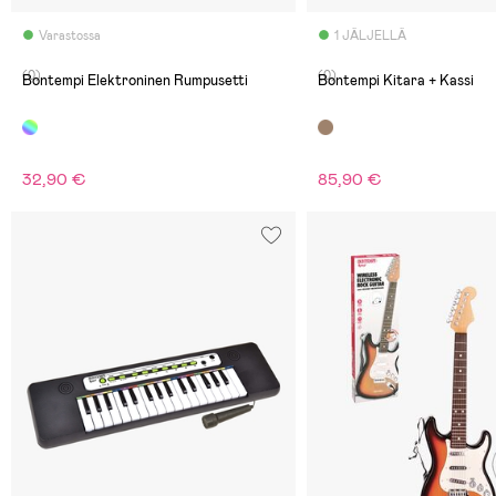
Varastossa
1 JÄLJELLÄ
(0)
(0)
Bontempi Elektroninen Rumpusetti
Bontempi Kitara + Kassi
32,90 €
85,90 €