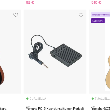
92 €
510 €
Ilmaiset toimitusk
Superhinta
2 JÄLJELLÄ
7 JÄLJELL
(0)
(0)
tara,
Yamaha FC-5 Kosketinsoittimen Pedaali
Yamaha GC30