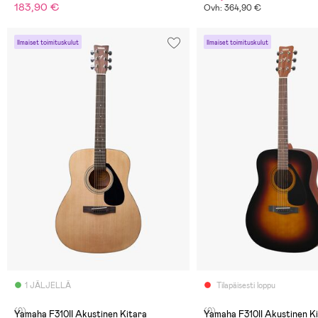
183,90 €
Ovh: 364,90 €
Ilmaiset toimituskulut
Ilmaiset toimituskulut
1 JÄLJELLÄ
Tilapäisesti loppu
(0)
(0)
Yamaha F310II Akustinen Kitara
Yamaha F310II Akustinen Ki