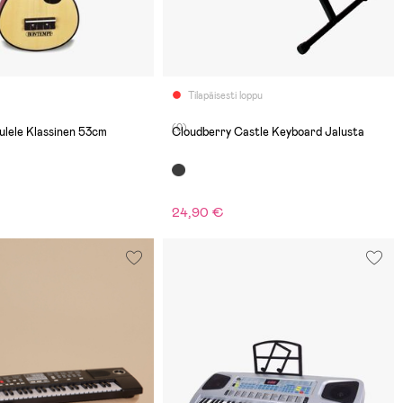
Tilapäisesti loppu
(0)
lele Klassinen 53cm
Cloudberry Castle Keyboard Jalusta
24,90 €