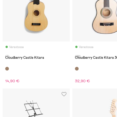
Varastossa
Varastossa
(7)
(22)
Cloudberry Castle Kitara
Cloudberry Castle Kitara 30
14,90 €
32,90 €