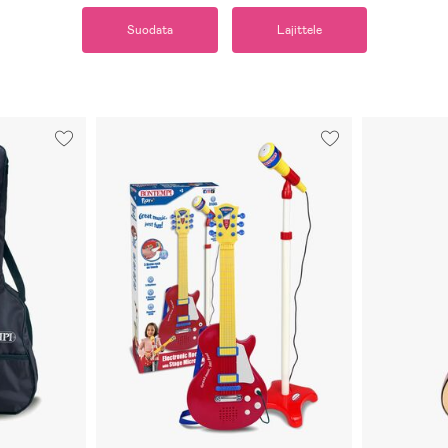
Suodata
Lajittele