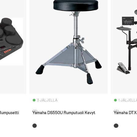
3 JÄLJELLÄ
1 JÄLJELL
(0)
(0)
Rumpusetti
Yamaha DS550U Rumputuoli Kevyt
Yamaha DTX