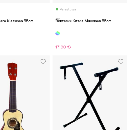
Varastossa
(0)
tara Klassinen 55cm
Bontempi Kitara Muovinen 55cm
17,90 €