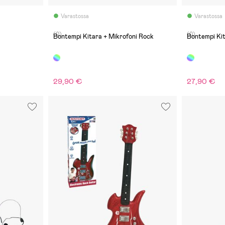
Varastossa
Varastossa
(0)
(0)
Bontempi Kitara + Mikrofoni Rock
Bontempi Ki
29,90 €
27,90 €