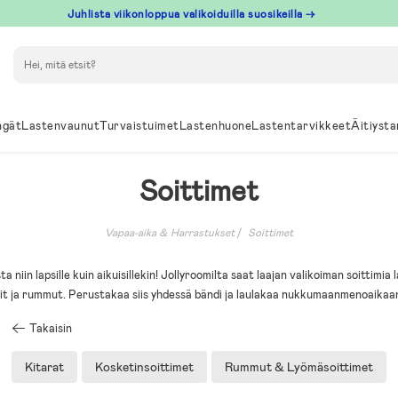
Juhlista viikonloppua valikoiduilla suosikeilla →
Hae
ngät
Lastenvaunut
Turvaistuimet
Lastenhuone
Lastentarvikkeet
Äitiysta
Soittimet
Vapaa-aika & Harrastukset
Soittimet
 niin lapsille kuin aikuisillekin! Jollyroomilta saat laajan valikoiman soittimia l
it ja rummut. Perustakaa siis yhdessä bändi ja laulakaa nukkumaanmenoaikaa
Takaisin
Kitarat
Kosketinsoittimet
Rummut & Lyömäsoittimet