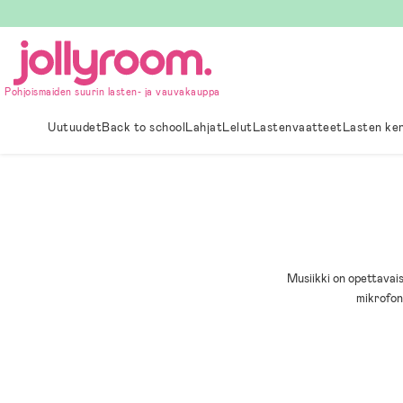
Hoppa
till
innehållet
Pohjoismaiden suurin lasten- ja vauvakauppa
Uutuudet
Back to school
Lahjat
Lelut
Lastenvaatteet
Lasten ke
Musiikki on opettavaista
mikrofon