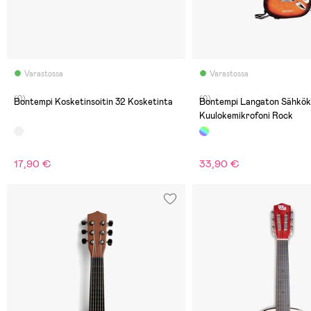
Varastossa
Varastossa
(0)
(0)
Bontempi Kosketinsoitin 32 Kosketinta
Bontempi Langaton Sähkök
Kuulokemikrofoni Rock
17,90 €
33,90 €