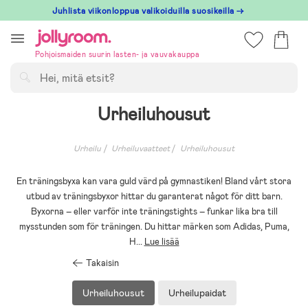
Hoppa
Juhlista viikonloppua valikoiduilla suosikeilla →
till
innehållet
Pohjoismaiden suurin lasten- ja vauvakauppa
Hae
Urheiluhousut
Urheilu
Urheiluvaatteet
Urheiluhousut
En träningsbyxa kan vara guld värd på gymnastiken! Bland vårt stora
utbud av träningsbyxor hittar du garanterat något för ditt barn.
Byxorna – eller varför inte träningstights – funkar lika bra till
mysstunden som för träningen. Du hittar märken som Adidas, Puma,
H
...
Lue lisää
Takaisin
Urheiluhousut
Urheilupaidat