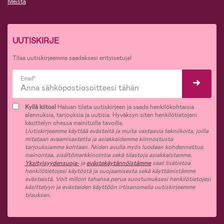
Meistä
UUTISKIRJE
Tilaa uutiskirjeemme saadaksesi erityisetuja!
Email*
Kyllä kiitos!
Haluan tilata uutiskirjeen ja saada henkilökohtaisia
alennuksia, tarjouksia ja uutisia. Hyväksyn siten henkilötietojeni
käsittelyn ohessa mainituilla tavoilla.
Uutiskirjeemme käyttää evästeitä ja muita vastaavia tekniikoita, joilla
mitataan avaamisastetta ja asiakkaidemme kiinnostusta
tarjouksiamme kohtaan. Niiden avulla myös luodaan kohdennettua
mainontaa, sisältömarkkinointia sekä tilastoja asiakkaistamme.
Yksityisyydensuoja-
ja
evästekäytännöistämme
saat lisätietoa
henkilötietojesi käytöstä ja suojaamisesta sekä käyttämistämme
evästeistä. Voit milloin tahansa perua suostumuksesi henkilötietojesi
käsittelyyn ja evästeiden käyttöön irtisanomalla uutiskirjeemme
tilauksen.