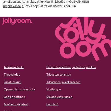
urheilupaitaa
tai mukavat
lenkkarit
. Löydät myös tyylikkäitä
jumppakasseja
, jotka sopivat täydellisesti urheiluun.
Asiakaspalvelu
Peruuttamisoikeus, palautus ja takuu
Tilausehdot
Tilausten toimitus
Omat laskuni
Tilaaminen ja maksaminen
Oppaat & Inspiraatiota
Yksityisyys
Cookie settings
Meidän vastuumme
Avoimet työpaikat
Lehdistö