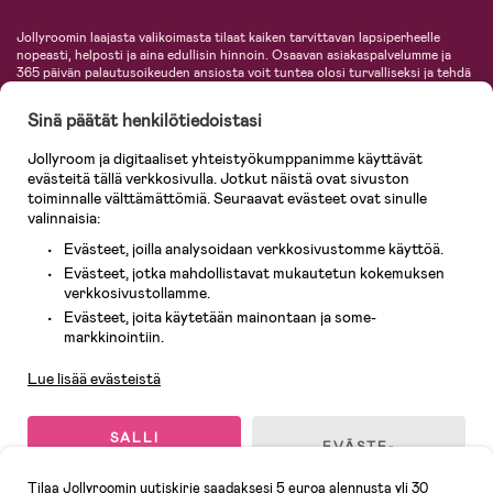
Jollyroomin laajasta valikoimasta tilaat kaiken tarvittavan lapsiperheelle
nopeasti, helposti ja aina edullisin hinnoin. Osaavan asiakaspalvelumme ja
365 päivän palautusoikeuden ansiosta voit tuntea olosi turvalliseksi ja tehdä
ostoksia hyvillä mielin. Jollyroomilta saat lastenvaunut, turvaistuimet,
vaatteet vauvoille ja lapsille, inspiroivia sisustustuotteita lastenhuoneeseen,
Sinä päätät henkilötiedoistasi
lastentarvikkeita sekä paljon muuta. Meiltä löydät lukuisia tunnettuja
tuotemerkkejä, kuten Britax, Maxi-Cosi, Baby Jogger, BabyBjörn, Didriksons,
Jollyroom ja digitaaliset yhteistyökumppanimme käyttävät
KidKraft, Ergobaby, Philips Avent, Neonate, Cybex, LEGO ja monia muita!
evästeitä tällä verkkosivulla. Jotkut näistä ovat sivuston
Tervetuloa shoppailemaan Pohjoismaiden suurimpaan lastentarvikkeiden
verkkokauppaan!
toiminnalle välttämättömiä. Seuraavat evästeet ovat sinulle
valinnaisia:
Evästeet, joilla analysoidaan verkkosivustomme käyttöä.
Evästeet, jotka mahdollistavat mukautetun kokemuksen
verkkosivustollamme.
Evästeet, joita käytetään mainontaan ja some-
Asiakaspalvelu
markkinointiin.
Lue lisää evästeistä
© 2026 Jollyroom AB. Kaikki oikeudet pidätetään.
SALLI
EVÄSTE-
KAIKKI
ASETUKSET
EVÄSTEET
Tilaa Jollyroomin uutiskirje saadaksesi 5 euroa alennusta yli 30