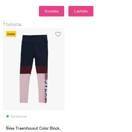
Suodata
Lajittele
1 tulosta.
Outlet
Varastossa
(0)
Svea Treenihousut Color Block,