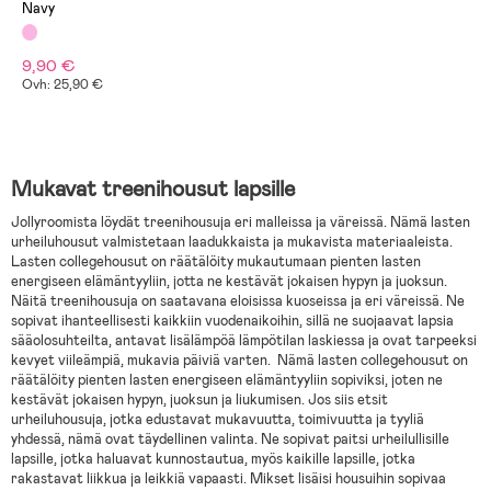
Navy
9,90 €
Ovh: 25,90 €
Mukavat treenihousut lapsille
Jollyroomista löydät treenihousuja eri malleissa ja väreissä. Nämä lasten
urheiluhousut valmistetaan laadukkaista ja mukavista materiaaleista.
Lasten collegehousut on räätälöity mukautumaan pienten lasten
energiseen elämäntyyliin, jotta ne kestävät jokaisen hypyn ja juoksun.
Näitä treenihousuja on saatavana eloisissa kuoseissa ja eri väreissä. Ne
sopivat ihanteellisesti kaikkiin vuodenaikoihin, sillä ne suojaavat lapsia
sääolosuhteilta, antavat lisälämpöä lämpötilan laskiessa ja ovat tarpeeksi
kevyet viileämpiä, mukavia päiviä varten. Nämä lasten collegehousut on
räätälöity pienten lasten energiseen elämäntyyliin sopiviksi, joten ne
kestävät jokaisen hypyn, juoksun ja liukumisen. Jos siis etsit
urheiluhousuja, jotka edustavat mukavuutta, toimivuutta ja tyyliä
yhdessä, nämä ovat täydellinen valinta. Ne sopivat paitsi urheilullisille
lapsille, jotka haluavat kunnostautua, myös kaikille lapsille, jotka
rakastavat liikkua ja leikkiä vapaasti. Mikset lisäisi housuihin sopivaa