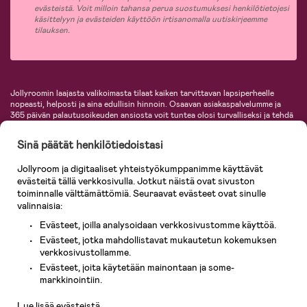
evästeistä. Voit milloin tahansa perua suostumuksesi henkilötietojesi
käsittelyyn ja evästeiden käyttöön irtisanomalla uutiskirjeemme
tilauksen.
Jollyroomin laajasta valikoimasta tilaat kaiken tarvittavan lapsiperheelle
nopeasti, helposti ja aina edullisin hinnoin. Osaavan asiakaspalvelumme ja
365 päivän palautusoikeuden ansiosta voit tuntea olosi turvalliseksi ja tehdä
ostoksia hyvillä mielin. Jollyroomilta saat lastenvaunut, turvaistuimet,
vaatteet vauvoille ja lapsille, inspiroivia sisustustuotteita lastenhuoneeseen,
Sinä päätät henkilötiedoistasi
lastentarvikkeita sekä paljon muuta. Meiltä löydät lukuisia tunnettuja
tuotemerkkejä, kuten Britax, Maxi-Cosi, Baby Jogger, BabyBjörn, Didriksons,
Jollyroom ja digitaaliset yhteistyökumppanimme käyttävät
KidKraft, Ergobaby, Philips Avent, Neonate, Cybex, LEGO ja monia muita!
evästeitä tällä verkkosivulla. Jotkut näistä ovat sivuston
Tervetuloa shoppailemaan Pohjoismaiden suurimpaan lastentarvikkeiden
verkkokauppaan!
toiminnalle välttämättömiä. Seuraavat evästeet ovat sinulle
valinnaisia:
Evästeet, joilla analysoidaan verkkosivustomme käyttöä.
Evästeet, jotka mahdollistavat mukautetun kokemuksen
verkkosivustollamme.
Evästeet, joita käytetään mainontaan ja some-
Asiakaspalvelu
markkinointiin.
Lue lisää evästeistä