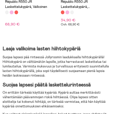
(0)
(0)
Republic R550 JR
Republic R550 JR
Laskettelukypärä, Valkoinen
Laskettelukypärä,
Tummanpunainen
34,90 €
68,90 €
Ovh: 68,90 €
Laaja valikoima lasten hiihtokypäriä
Suojaa lapsesi pää rinteessä Jollyroomin laadukkaalla hiihtokypärällä!
Hiihtokypärä on välttämätön lapsille, jotka harrastavat laskettelua tai
lumilautailua. Varmista mukavuus ja turvallisuus erityisesti suunnitellulla
lasten hiihtokypärällä, joka sopii täydellisesti suojaamaan pieniä lapsia
heidän laskiessaan rinteessä.
Suojaa lapsesi päätä laskettelurinteessä
On erittäin tärkeää käyttää kypärää. Kypärä auttaa merkittävästi
vähentämään päävammojen riskiä hiihtäessä. Olipa lapsesi sitten
aloittelija tai kokenut hiihtäjä, on tärkeää varmistaa, että hän käyttää
kypärää onnettomuuksien ehkäisemiseksi.