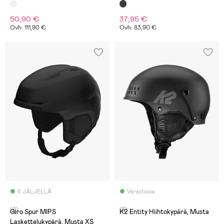
50,90 €
37,95 €
Ovh: 111,90 €
Ovh: 83,90 €
6 JÄLJELLÄ
Varastossa
(0)
(2)
Giro Spur MIPS
K2 Entity Hiihtokypärä, Musta
Laskettelukypärä, Musta XS