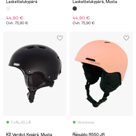
Laskettelukypärä
Laskettelukypärä, Musta
44,90 €
44,90 €
Ovh: 75,90 €
Ovh: 75,90 €
3 JÄLJELLÄ
Varastossa
(0)
(0)
K2 Verdict Kypärä, Musta
Republic R550 JR