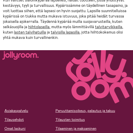
Kun valitset slalomkypärää lapsellesi, haluat tuotteen, jossa yhdistyvät
kestävyys, tyyli ja turvallisuus. Kypärissämme on täydellinen tasapaino, ja
voit luottaa siihen, että lapsesi on hyvin suojattu. Lapsille suunnitelluissa
kypärissä on tiukka mutta mukava istuvuus, joka pitää heidät turvassa
jokaisella ajokerralla. Täydennä kypärää muilla suojavarusteilla, kuten
selkäsuojilla ja
hiihtolaseilla
, mutta myös lämmittävillä
talvitarvikkeilla
,
kuten
lasten talvihatuilla
ja
talvisilla lapasilla
, jotta hiihtokokemus olisi
yhtä mukava kuin turvallinenkin.
Asiakaspalvelu
Peruuttamisoikeus, palautus ja takuu
Tilausehdot
Tilausten toimitus
Omat laskuni
Tilaaminen ja maksaminen