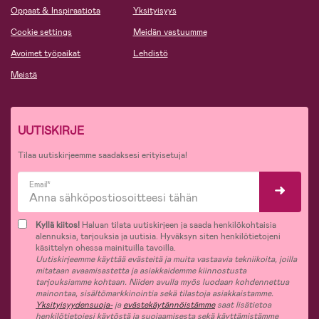
Oppaat & Inspiraatiota
Yksityisyys
Cookie settings
Meidän vastuumme
Avoimet työpaikat
Lehdistö
Meistä
UUTISKIRJE
Tilaa uutiskirjeemme saadaksesi erityisetuja!
Email*
Kyllä kiitos!
Haluan tilata uutiskirjeen ja saada henkilökohtaisia
alennuksia, tarjouksia ja uutisia. Hyväksyn siten henkilötietojeni
käsittelyn ohessa mainituilla tavoilla.
Uutiskirjeemme käyttää evästeitä ja muita vastaavia tekniikoita, joilla
mitataan avaamisastetta ja asiakkaidemme kiinnostusta
tarjouksiamme kohtaan. Niiden avulla myös luodaan kohdennettua
mainontaa, sisältömarkkinointia sekä tilastoja asiakkaistamme.
Yksityisyydensuoja-
ja
evästekäytännöistämme
saat lisätietoa
henkilötietojesi käytöstä ja suojaamisesta sekä käyttämistämme