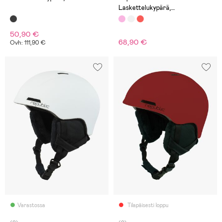
Laskettelukypärä,
Vaaleanpunainen
50,90 €
68,90 €
Ovh: 111,90 €
Varastossa
Tilapäisesti loppu