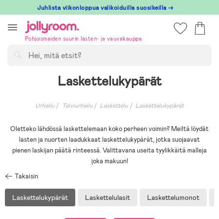
Hoppa
Juhlista viikonloppua valikoiduilla suosikeilla →
till
innehållet
Pohjoismaiden suurin lasten- ja vauvakauppa
Hae
Laskettelukypärät
Urheilu
Talviurheilu
Laskettelu
Laskettelukypärät
Oletteko lähdössä laskettelemaan koko perheen voimin? Meiltä löydät
lasten ja nuorten laadukkaat laskettelukypärät, jotka suojaavat
pienen laskijan päätä rinteessä. Valittavana useita tyylikkäitä malleja
joka makuun!
Takaisin
Laskettelukypärät
Laskettelulasit
Laskettelumonot