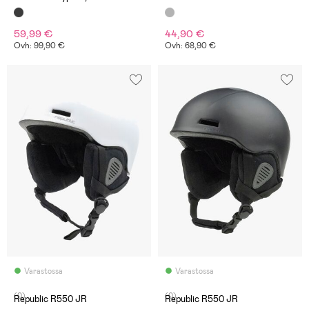
59,99 €
44,90 €
Ovh: 99,90 €
Ovh: 68,90 €
Varastossa
Varastossa
(0)
(0)
Republic R550 JR
Republic R550 JR