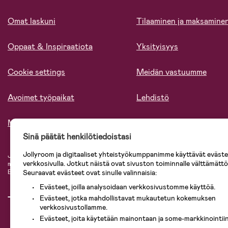
Omat laskuni
Tilaaminen ja maksamine
Oppaat & Inspiraatiota
Yksityisyys
Cookie settings
Meidän vastuumme
Avoimet työpaikat
Lehdistö
Meistä
Sinä päätät henkilötiedoistasi
Jollyroom ja digitaaliset yhteistyökumppanimme käyttävät evästei
Jollyroomin laajasta valikoimasta tilaat kaiken tarvittavan lapsiperheelle nopeast
verkkosivulla. Jotkut näistä ovat sivuston toiminnalle välttämättö
mielin. Jollyroomilta saat lastenvaunut, turvaistuimet, vaatteet vauvoille ja laps
Seuraavat evästeet ovat sinulle valinnaisia:
Baby Jogger, BabyBjörn, Didriksons, KidKraft, Ergobaby, Philips Avent, Neona
Evästeet, joilla analysoidaan verkkosivustomme käyttöä.
Evästeet, jotka mahdollistavat mukautetun kokemuksen
verkkosivustollamme.
Evästeet, joita käytetään mainontaan ja some-markkinointiin