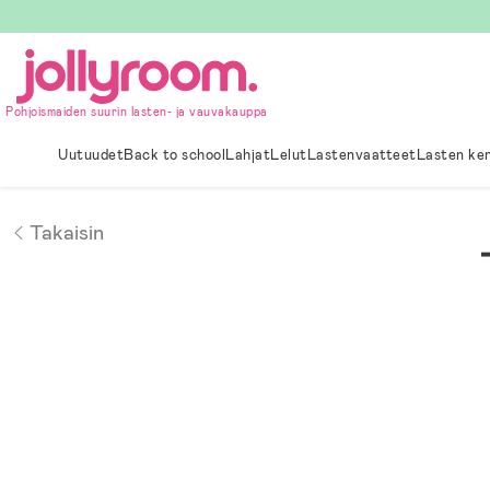
Hoppa
till
innehållet
Pohjoismaiden suurin lasten- ja vauvakauppa
Uutuudet
Back to school
Lahjat
Lelut
Lastenvaatteet
Lasten ke
Takaisin