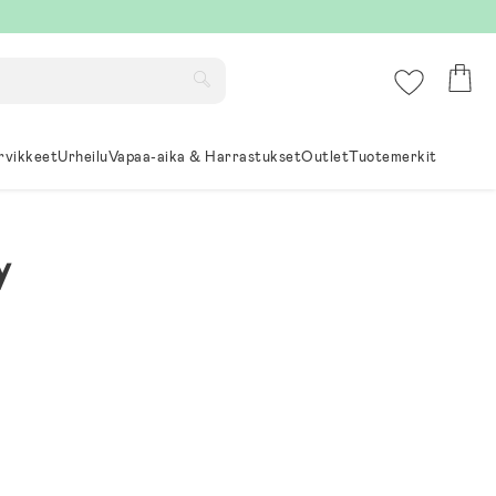
rvikkeet
Urheilu
Vapaa-aika & Harrastukset
Outlet
Tuotemerkit
y