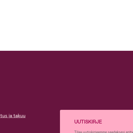
tus ja takuu
UUTISKIRJE
Tilaa uutiskirjeemme saadaksesi erity