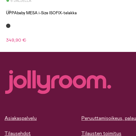
6 JÄLJELLÄ
(0)
UPPAbaby MESA i-Size ISOFIX-telakka
349,90 €
Asiakaspalvelu
Peruuttamisoikeus, palau
Tilausehdot
Tilausten toimitus