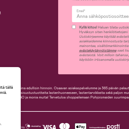
n
Email*
Kyllä kiitos!
Haluan tilata uutiski
Hyväksyn siten henkilötietojeni k
Uutiskirjeemme käyttää evästeitä 
asiakkaidemme kiinnostusta tar
mainontaa, sisältömarkkinointia
evästekäytännöistämme
saat lis
evästeistä. Voit milloin tahansa
käyttöön irtisanomalla uutiskir
tä tällä
i, helposti ja aina edullisin hinnoin. Osaavan asiakaspalvelumme ja 365 päivän palaut
miä.
ille, inspiroivia sisustustuotteita lastenhuoneeseen, lastentarvikkeita sekä paljon m
te, Cybex, LEGO ja monia muita! Tervetuloa shoppailemaan Pohjoismaiden suurimpa
.