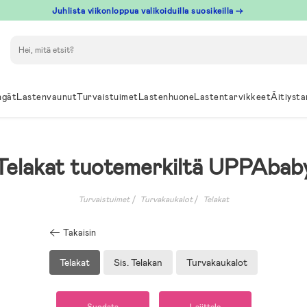
Juhlista viikonloppua valikoiduilla suosikeilla →
Hae
ngät
Lastenvaunut
Turvaistuimet
Lastenhuone
Lastentarvikkeet
Äitiysta
Telakat tuotemerkiltä UPPAbab
Turvaistuimet
Turvakaukalot
Telakat
Takaisin
Telakat
Sis. Telakan
Turvakaukalot