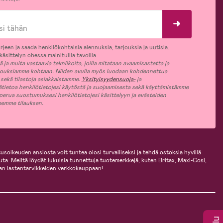
rjeen ja saada henkilökohtaisia alennuksia, tarjouksia ja uutisia.
äsittelyn ohessa mainituilla tavoilla.
ja muita vastaavia tekniikoita, joilla mitataan avaamisastetta ja
jouksiamme kohtaan. Niiden avulla myös luodaan kohdennettua
 sekä tilastoja asiakkaistamme.
Yksityisyydensuoja-
ja
ätietoa henkilötietojesi käytöstä ja suojaamisesta sekä käyttämistämme
 perua suostumuksesi henkilötietojesi käsittelyyn ja evästeiden
jeemme tilauksen.
usoikeuden ansiosta voit tuntea olosi turvalliseksi ja tehdä ostoksia hyvillä
uuta. Meiltä löydät lukuisia tunnettuja tuotemerkkejä, kuten Britax, Maxi-Cosi,
an lastentarvikkeiden verkkokauppaan!